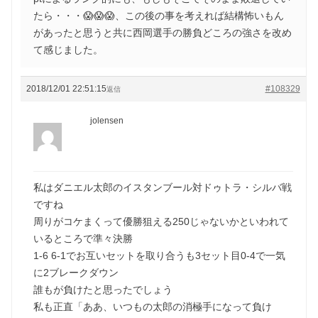
たら・・・😱😱😱、この後の事を考えれば結構怖いもん
があったと思うと共に西岡選手の勝負どころの強さを改め
て感じました。
2018/12/01 22:51:15
#108329
返信
jolensen
私はダニエル太郎のイスタンブール対ドゥトラ・シルバ戦
ですね
周りがコケまくって優勝狙える250じゃないかといわれて
いるところで準々決勝
1-6 6-1でお互いセットを取り合うも3セット目0-4で一気
に2ブレークダウン
誰もが負けたと思ったでしょう
私も正直「ああ、いつもの太郎の消極手になって負け