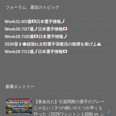
フォーラム 最近のトピック
Week31:8/3週
日本選手情報
🗾
Week30:7/27週
🗾
日本選手情報
Week29:7/20週
日本選手情報
🗾
2026👹💉🐝頑張れ太郎選手😤復活の狼煙を挙げよ🌋
Week28:7/13週
🗾
日本選手情報
新着エントリー
【鼻血出た】引退間際の選手のプレー
じゃない！3つの願いの１つが早くも
叶った（2026ワシントン１回戦 vs. シ