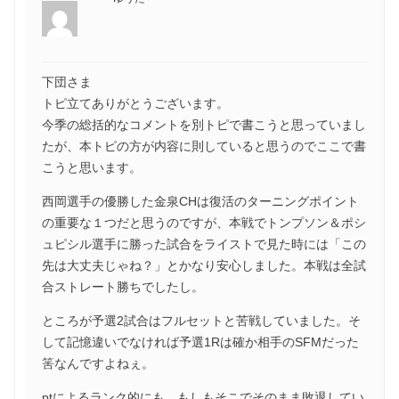
下団さま
トピ立てありがとうございます。
今季の総括的なコメントを別トピで書こうと思っていまし
たが、本トピの方が内容に則していると思うのでここで書
こうと思います。
西岡選手の優勝した金泉CHは復活のターニングポイント
の重要な１つだと思うのですが、本戦でトンプソン＆ポシ
ュピシル選手に勝った試合をライストで見た時には「この
先は大丈夫じゃね？」とかなり安心しました。本戦は全試
合ストレート勝ちでしたし。
ところが予選2試合はフルセットと苦戦していました。そ
して記憶違いでなければ予選1Rは確か相手のSFMだった
筈なんですよねぇ。
ptによるランク的にも、もしもそこでそのまま敗退してい