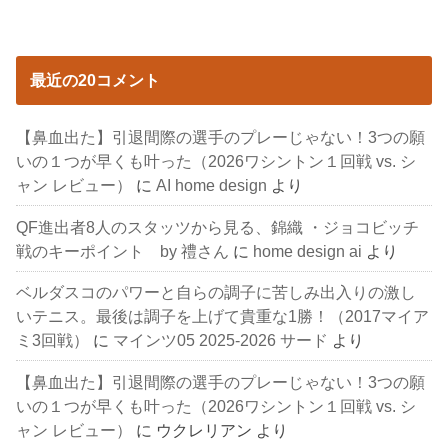
最近の20コメント
【鼻血出た】引退間際の選手のプレーじゃない！3つの願
いの１つが早くも叶った（2026ワシントン１回戦 vs. シ
ャン レビュー）
に
AI home design
より
QF進出者8人のスタッツから見る、錦織 ・ジョコビッチ
戦のキーポイント by 禮さん
に
home design ai
より
ベルダスコのパワーと自らの調子に苦しみ出入りの激し
いテニス。最後は調子を上げて貴重な1勝！（2017マイア
ミ3回戦）
に
マインツ05 2025-2026 サード
より
【鼻血出た】引退間際の選手のプレーじゃない！3つの願
いの１つが早くも叶った（2026ワシントン１回戦 vs. シ
ャン レビュー）
に
ウクレリアン
より