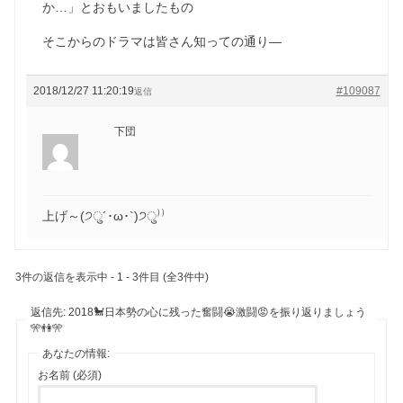
か…」とおもいましたもの
そこからのドラマは皆さん知っての通り―
2018/12/27 11:20:19
#109087
返信
下団
上げ～(੭ु´･ω･`)੭ु⁾⁾
3件の返信を表示中 - 1 - 3件目 (全3件中)
返信先: 2018🐩日本勢の心に残った奮闘😭激闘😡を振り返りましょう
🎌👫🎌
あなたの情報:
お名前 (必須)