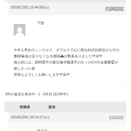
2018/12/01 11:44:55
返信
#108292
下団
今年も男女のシングルス、ダブルスで心に残る好試合😆目から汗の
奮闘😭血が足りなくなる激闘🚑が数多ありました🎌😤🎌
個人的には、西岡選手の復活😭伊藤選手の久々のCH大会優勝🏆が
嬉しかった😆
皆様もよろしくお願いします🎌🙇🎌
3件の返信を表示中 - 1 - 3件目 (全3件中)
投稿者
返信
2018/12/01 20:14:27
#108326
返信
ゆうた