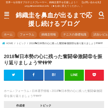
世界一を目指すプロテニスプレーヤー、錦織圭選手を応援しよう！ 【お問い合わせ先】
urryy★keinishikori.info （★を@に変えてください。）
錦織圭を鼻血が出るまで応
menu
search
援し続けるブログ
ホーム
フォーラム
錦織圭情報
テニスの基礎知識
試合レビ
HOME
トピック
2018🐩日本勢の心に残った奮闘😭激闘😡を振り返りましょう🎌👫🎌
2018🐩日本勢の心に残った奮闘😭激闘😡を振
り返りましょう🎌👫🎌
LINE
ホーム
›
フォーラム
›
日本選手情報
›
2018🐩日本勢の心に残った奮闘😭激闘
😡を振り返りましょう🎌👫🎌
作成者
トピック