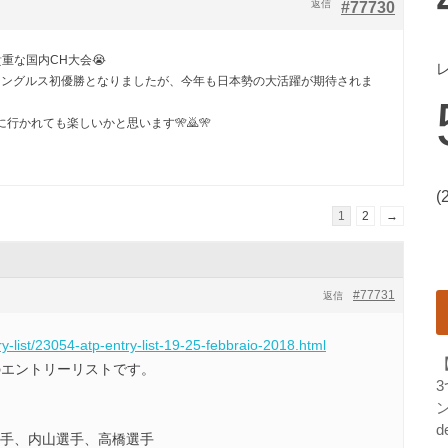
返信
#77730
重な国内CH大会😭
シングルス初優勝となりましたが、今年も日本勢の大活躍が期待されま
行かれても楽しいかと思います🎌🙇🎌
(
1
2
→
#77731
返信
ry-list/23054-atp-entry-list-19-25-febbraio-2018.html
Hのエントリーリストです。
ン
d
選手、内山選手、高橋選手