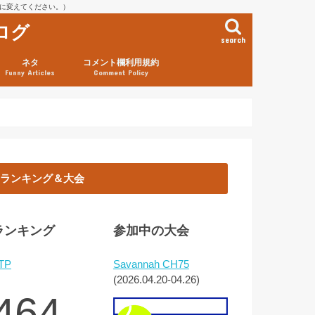
を@に変えてください。）
ログ
search
ネタ
コメント欄利用規約
Funny Articles
Comment Policy
ランキング＆大会
ランキング
参加中の大会
TP
Savannah CH75
(2026.04.20-04.26)
464