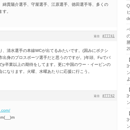
、綿貫陽介選手、守屋選手、江原選手、徳田選手等、多くの
ます。
d
#77741
返信
2
り、清水選手の本線WCが出てるみたいです。(因みにボクシ
市出身のプロスポーツ選手だと思うのですが。)年頭、Fuでバ
でjr卒業以上の期待をしてます。更に中国のウー・イービンの
会になります。火曜、水曜あたりに応援に行こう。
ン
#77742
返信
ン
s.com/
(__)m
ン