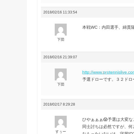
2018/02/16 11:33:54
本戦WC：内田選手、綿貫
下団
2018/02/16 21:39:07
http://www.protennislive.c
予選ドローです。３２ドローに
下団
2018/02/17 8:29:28
ひやぁぁぁ😱予選は大変
同士討ちは必然ですが、何
すぅー
なもったいないは、守屋[Q2]