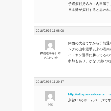
予選参戦見込み：内田選手
日本勢が参戦すると思われ
2018/02/16 11:08:08
関西の大会ですから予想通
ングの山中選手以来の湖南
錦織選手を日本
イ・ヤン選手に勝ってるの
でみたい会
参加もあり、かなり濃い大
2018/02/16 11:29:47
http://alljapan-indoor-tenni
京都CHのホームページですm
下団