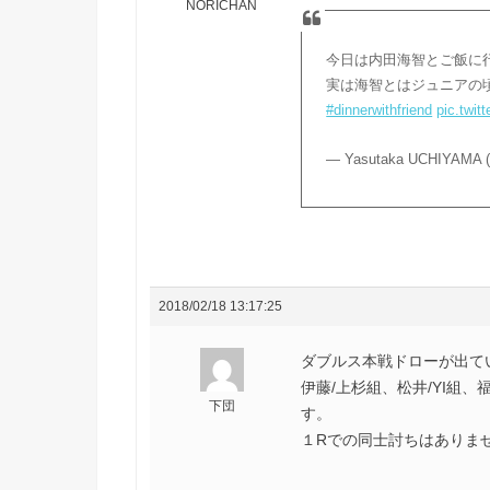
NORICHAN
今日は内田海智とご飯に
実は海智とはジュニアの
#dinnerwithfriend
pic.twit
— Yasutaka UCHIYAMA 
2018/02/18 13:17:25
ダブルス本戦ドローが出てい
伊藤/上杉組、松井/YI組
下団
す。
１Rでの同士討ちはありませ