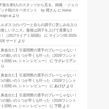
QF進出者8人のスタッツから見る、錦織 ・ジョコ
ビッチ戦のキーポイント by 禮さん
に
home
esign ai
より
ベルダスコのパワーと自らの調子に苦しみ出入り
の激しいテニス。最後は調子を上げて貴重な1
勝！（2017マイアミ3回戦）
に
マインツ05 2025-
026 サード
より
【鼻血出た】引退間際の選手のプレーじゃない！
3つの願いの１つが早くも叶った（2026ワシント
１回戦 vs. シャン レビュー）
に
ウクレリアン
より
【鼻血出た】引退間際の選手のプレーじゃない！
3つの願いの１つが早くも叶った（2026ワシント
１回戦 vs. シャン レビュー）
に
あけび
より
【鼻血出た】引退間際の選手のプレーじゃない！
3つの願いの１つが早くも叶った（2026ワシント
１回戦 vs. シャン レビュー）
に
下団
より