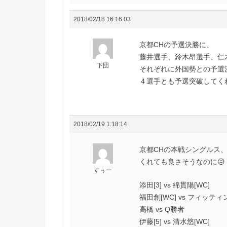
2018/02/18 16:16:03
京都CHの予選決勝に、
藤井選手、鈴木昂選手、仁木
下団
それぞれに外国勢との予選決勝で
４選手とも予選突破してくれ～(
2018/02/19 1:18:14
京都CHの本戦シングルス、
くれても良さそうなのに😥
すぅー
添田[3] vs 綿貫陽[WC]
福田創[WC] vs フィッティ
高橋 vs Q勝者
伊藤[5] vs 清水悠[WC]