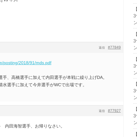
ン
ン
#77849
返信
om/posting/2018/91/mds.pdf
。
ン
選手、高橋選手に加えて内田選手が本戦に繰り上げDA。
清水選手に加えて今井選手がWCで出場です。
ン
#77927
返信
ン
♪ 内田海智選手、お帰りなさい。