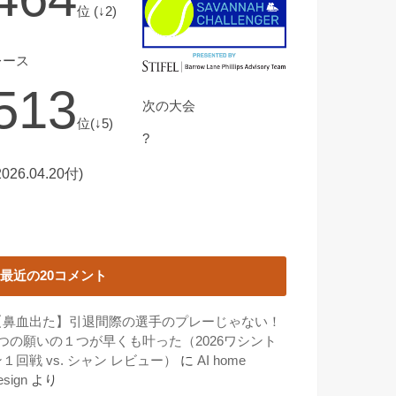
位 (↓2)
レース
513
次の大会
位(↓5)
?
2026.04.20付)
最近の20コメント
【鼻血出た】引退間際の選手のプレーじゃない！
3つの願いの１つが早くも叶った（2026ワシント
１回戦 vs. シャン レビュー）
に
AI home
esign
より