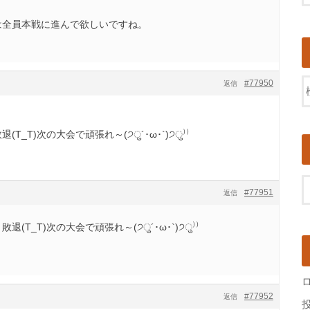
は全員本戦に進んで欲しいですね。
#77950
返信
T_T)次の大会で頑張れ～(੭ु´･ω･`)੭ु⁾⁾
#77951
返信
(T_T)次の大会で頑張れ～(੭ु´･ω･`)੭ु⁾⁾
#77952
返信