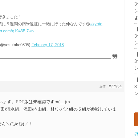
ン
行きました！
頃に５週間の南米遠征に一緒に行った仲なんです😏
#kyoto
ter.com/g1943El7wo
ン
(@yasutaka0805)
February 17, 2018
ン
#77934
返信
ン
ます。PDF版は未確認ですm(__)m
、福田/清水組、添田/内山組、林/シバノ組の５組が参戦していま
ん＼(◎o◎)／！
@