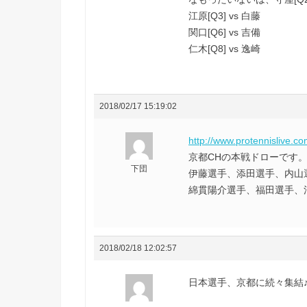
江原[Q3] vs 白藤
関口[Q6] vs 吉備
仁木[Q8] vs 逸崎
2018/02/17 15:19:02
http://www.protennislive.c
京都CHの本戦ドローです
下団
伊藤選手、添田選手、内山
綿貫陽介選手、福田選手、
2018/02/18 12:02:57
日本選手、京都に続々集結