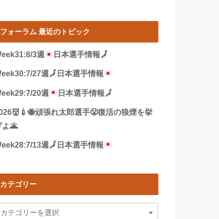
フォーラム 最近のトピック
eek31:8/3週
日本選手情報
🗾
eek30:7/27週
🗾
日本選手情報
eek29:7/20週
日本選手情報
🗾
2026👹💉🐝頑張れ太郎選手😤復活の狼煙を挙
よ🌋
eek28:7/13週
🗾
日本選手情報
カテゴリー