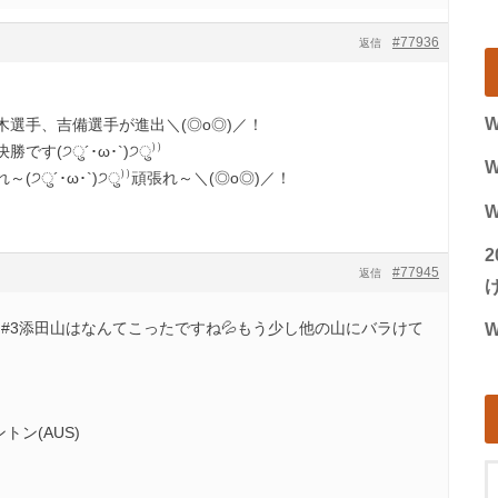
#77936
返信
W
選手、吉備選手が進出＼(◎o◎)／！
す(੭ु´･ω･`)੭ु⁾⁾
W
੭ु´･ω･`)੭ु⁾⁾頑張れ～＼(◎o◎)／！
W
#77945
返信
げ
#3添田山はなんてこったですね💦もう少し他の山にバラけて
W
ントン(AUS)