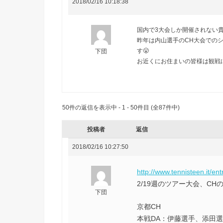
2018/02/16 10:18:38
国内で3大会しか開催されない貴
昨年は内山選手のCH大会での
す😤
下団
お近くにお住まいの皆様は観戦に
50件の返信を表示中 - 1 - 50件目 (全87件中)
投稿者
返信
2018/02/16 10:27:50
http://www.tennisteen.it/ent
2/19週のツアー大会、C
下団
京都CH
本戦DA：伊藤選手、添田