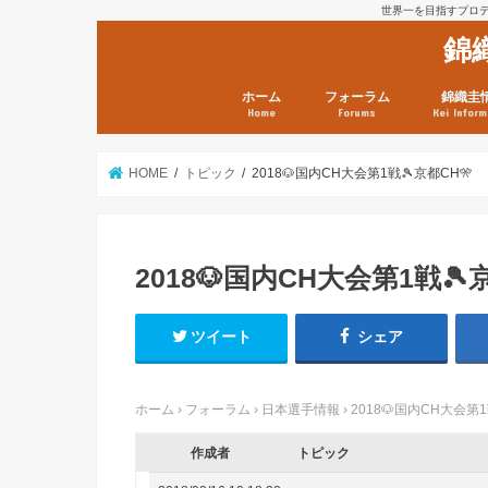
世界一を目指すプロテニ
錦
ホーム
フォーラム
錦織圭
Home
Forums
Kei Inform
日本選手情報
鼻血ブログラボ
鼻血ブログ分析班
Kei’s Me
錦織圭プ
錦織圭 戦
ランキン
錦織圭関
鼻血が出た
次は見とけ
日現在）
点）
HOME
トピック
2018🐶国内CH大会第1戦🎾京都CH🎌
2018🐶国内CH大会第1戦🎾
ツイート
シェア
ホーム
›
フォーラム
›
日本選手情報
›
2018🐶国内CH大会第1
作成者
トピック