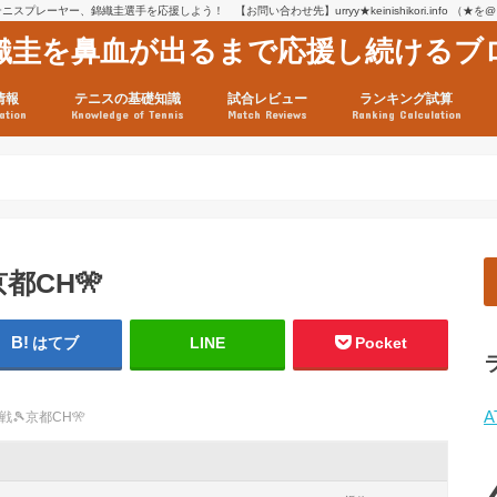
スプレーヤー、錦織圭選手を応援しよう！ 【お問い合わせ先】urryy★keinishikori.info （★
織圭を鼻血が出るまで応援し続けるブ
情報
テニスの基礎知識
試合レビュー
ランキング試算
ation
Knowledge of Tennis
Match Reviews
Ranking Calculation
ssage
ロフィール
績
グ推移
連グッズ
試合まとめ（2025年1月16
リスト（2021年8月10日時
ツアーの構造
ATPツアー ポイント表
テニス情報入手法
京都CH🎌
はてブ
LINE
Pocket
A
戦🎾京都CH🎌