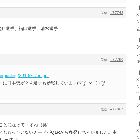
#77743
返信
ン
陽介選手、福田選手、清水選手
ン
#77760
返信
om/posting/2018/91/qs.pdf
日本勢が２４選手も参戦しています(੭ु´･ω･`)੭ु⁾⁾
ン
#77807
返信
ン
なことになってますね（笑）
とももったいないカードがQ1Rから多発しちゃいました。主
ン
 vs 中川