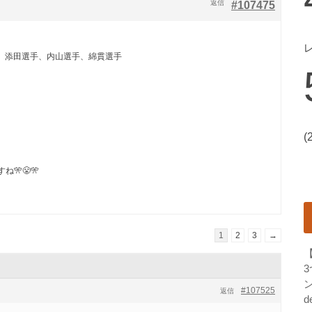
返信
#107475
、添田選手、内山選手、綿貫選手
(
🎌😤🎌
1
2
3
→
ン
#107525
返信
d