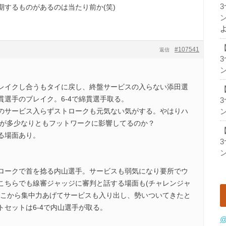
期するものがあるのは当たり前か(笑)
ン
#107541
返信
ン
レイクし合うもタイに戻し、終盤サービスの入らない添田選
貫選手のブレイク。6-4で綿貫選手取る。
のサービス入らずストロークも元気ない気がする。やはりハ
ン
節が多少なりともフットワークに影響してるのか？
る場面あり。
ン
ロークで首を捻る内山選手。サービスも弱気になり要所でウ
こちらでも線審ジャッジに審判と話する場面も(チャレンジャ
ここから集中力あげてサービスも入り出し、勢いついてきたと
セットは6-4で内山選手が取る。
@