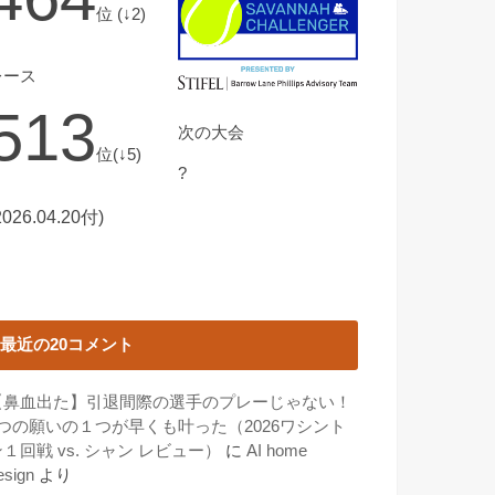
位 (↓2)
レース
513
次の大会
位(↓5)
?
2026.04.20付)
最近の20コメント
【鼻血出た】引退間際の選手のプレーじゃない！
3つの願いの１つが早くも叶った（2026ワシント
１回戦 vs. シャン レビュー）
に
AI home
esign
より