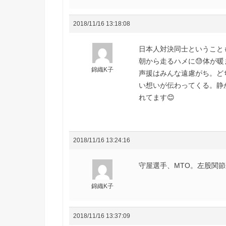
2018/11/16 13:18:08
日本人対決同士ということ
朝から走るハメに😓体が暖
錦織K子
声援はみんな遠慮がち。ど
い想いが伝わってくる。静
れてます😊
2018/11/16 13:24:16
守屋選手、MTO。左股関節
錦織K子
2018/11/16 13:37:09