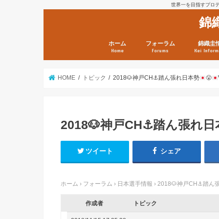
世界一を目指すプロテニ
錦
ホーム
フォーラム
錦織圭
Home
Forums
Kei Inform
日本選手情報
鼻血ブログラボ
鼻血ブログ分析班
Kei’s Me
錦織圭プ
錦織圭 戦
ランキン
錦織圭関
鼻血が出た
次は見とけ
日現在）
点）
HOME
トピック
2018
🐶
神戸CH
⚓️
踏ん張れ日本勢
😤
2018
🐶
神戸CH
⚓️
踏ん張れ日
ツイート
シェア
ホーム
›
フォーラム
›
日本選手情報
›
2018
🐶
神戸CH
⚓️
踏ん
作成者
トピック