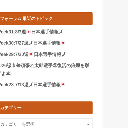
フォーラム 最近のトピック
eek31:8/3週
日本選手情報
🗾
eek30:7/27週
🗾
日本選手情報
eek29:7/20週
日本選手情報
🗾
2026👹💉🐝頑張れ太郎選手😤復活の狼煙を挙
よ🌋
eek28:7/13週
🗾
日本選手情報
カテゴリー