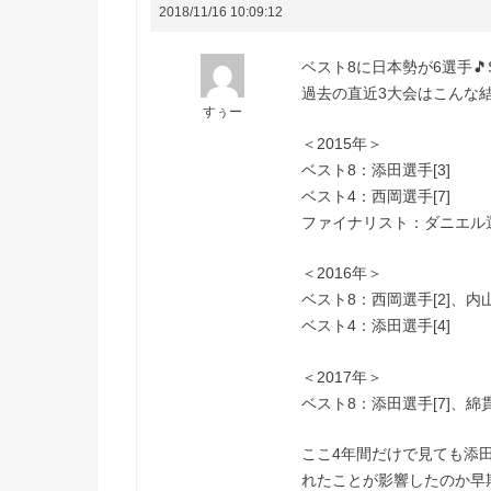
2018/11/16 10:09:12
ベスト8に日本勢が6選手
過去の直近3大会はこんな
すぅー
＜2015年＞
ベスト8：添田選手[3]
ベスト4：西岡選手[7]
ファイナリスト：ダニエル選
＜2016年＞
ベスト8：西岡選手[2]、内
ベスト4：添田選手[4]
＜2017年＞
ベスト8：添田選手[7]、綿貫
ここ4年間だけで見ても添
れたことが影響したのか早