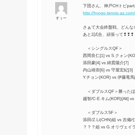
下団さん、神戸CHトピpar
http://hyogo-tennis-as.com
すぅー
さぁて大会終盤戦、どんな
あと2試合、頑張って❢❢❢
＜シングルスQF＞
西岡良仁[1] vs S.クォン(KOR
添田豪[4] vs 綿貫陽介[7]
内山靖崇[6] vs 守屋宏紀[3]
Y.チョン(KOR) vs 伊藤竜馬[
＜ダブルスQF＞勝ったほ
越智/C-E.キム(KOR)[Alt] 
＜ダブルスSF＞
添田/Z.Li(CHN)組 vs 吉備
？？？組 vs G.オリヴェイラ(