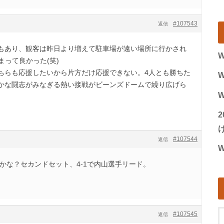
#107543
返信
もあり、観客は昨日より増えて駐車場が遠い場所に行かされ
W
まって良かった(笑)
ちらも応援したいから片方だけ応援できない。4人とも勝ちた
W
かな闘志がみなぎる熱い接戦がビーンズドームで繰り広げら
W
げ
#107544
返信
W
かな？セカンドセット、4-1で内山選手リード。
#107545
返信