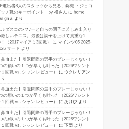
QF進出者8人のスタッツから見る、錦織 ・ジョコ
ビッチ戦のキーポイント by 禮さん
に
home
esign ai
より
ベルダスコのパワーと自らの調子に苦しみ出入り
の激しいテニス。最後は調子を上げて貴重な1
勝！（2017マイアミ3回戦）
に
マインツ05 2025-
026 サード
より
【鼻血出た】引退間際の選手のプレーじゃない！
3つの願いの１つが早くも叶った（2026ワシント
１回戦 vs. シャン レビュー）
に
ウクレリアン
より
【鼻血出た】引退間際の選手のプレーじゃない！
3つの願いの１つが早くも叶った（2026ワシント
１回戦 vs. シャン レビュー）
に
あけび
より
【鼻血出た】引退間際の選手のプレーじゃない！
3つの願いの１つが早くも叶った（2026ワシント
１回戦 vs. シャン レビュー）
に
下団
より