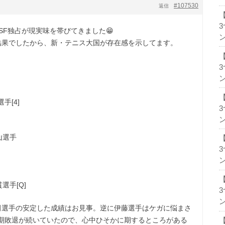
#107530
返信
SF独占が現実味を帯びてきました😁
ン
結果でしたから、新・テニス大国が存在感を示してます。
ン
手[4]
ン
山選手
ン
選手[Q]
ン
田選手の安定した成績はお見事。逆に伊藤選手はケガに悩まさ
期敗退が続いていたので、心中ひそかに期するところがある