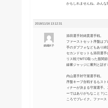
かもしれませんね。みんな
2018/11/16 13:12:31
添田選手対綿貫選手戦。
ファーストセット序盤はブ
錦織K子
手のダブフォなどもあり綿
セカンドセットも添田選手
リス戦でMTO取った股関
線審ジャッジに審判と話す
内山選手対守屋選手戦。
序盤キープ合戦するもスト
ィナーが決まる守屋選手。
ーではありがちなこと？)
ころでブレイク。ファースト