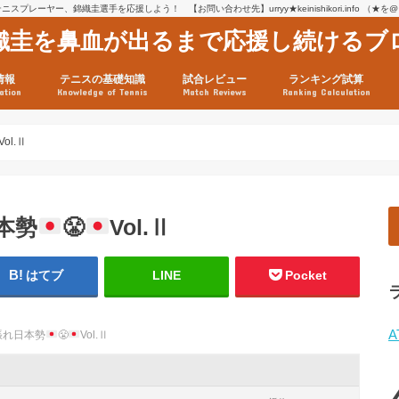
スプレーヤー、錦織圭選手を応援しよう！ 【お問い合わせ先】urryy★keinishikori.info （★
織圭を鼻血が出るまで応援し続けるブ
情報
テニスの基礎知識
試合レビュー
ランキング試算
ation
Knowledge of Tennis
Match Reviews
Ranking Calculation
ssage
ロフィール
績
グ推移
連グッズ
試合まとめ（2025年1月16
リスト（2021年8月10日時
ツアーの構造
ATPツアー ポイント表
テニス情報入手法
Vol.Ⅱ
本勢
😤
Vol.Ⅱ
はてブ
LINE
Pocket
A
張れ日本勢
😤
Vol.Ⅱ