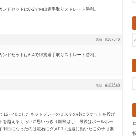
カンドセットは6-2で内山選手取りストレート勝利。
#107546
返信
カンドセットは6-4で綿貫選手取りストレート勝利。
#107548
返信
で15ー40にしたネットプレーのミス？の後にラケットを投げ
トを越えるくらいに思いっきり蹴飛ばし、最後はボールボー
羽目になったのは流石にダメ🙅‍♂️（迅速に動いたこの子は素