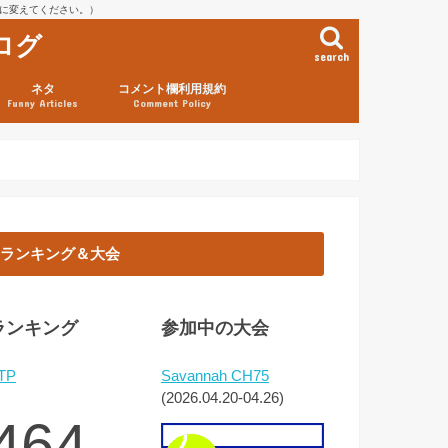
を@に変えてください。）
ログ
search
ネタ
コメント欄利用規約
Funny Articles
Comment Policy
ランキング＆大会
ランキング
参加中の大会
TP
Savannah CH75
(2026.04.20-04.26)
464