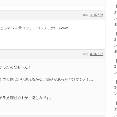
#107526
返信
ン
っすぅ～💛コッチ、コッチ( ´艸｀)www
ン
#107527
返信
かったんだも〜ん！
ン
んで大物ばかり壊れるかな。部品があっただけマシとしよ
ン
チラ見観戦ですが、楽しみです。
ン