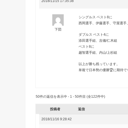
2018/11/15 17:35:38
シングルス ベスト8に
西岡選手、伊藤選手、守屋選手
下団
ダブルス ベスト4に
添田選手組、吉備/仁木組
ベスト8に
越智選手組、内山/上杉組
以上が勝ち残っています。
単複で日本勢の優勝🏆に期待ですね
50件の返信を表示中 - 1 - 50件目 (全122件中)
投稿者
返信
2018/11/16 9:28:42