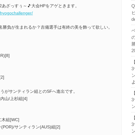
t2あざっすぅ～🎵大会HPをアゲときます。
/hyogochallenger/
d
名勝負が生まれるか？吉備選手は有終の美を飾って欲しい。
2
)[8]
ン
2]
うがサンティラン組とのSFへ進出です。
vs 内山/上杉組[4]
ン
/仁木組[WC]
POR)/サンティラン(AUS)組[2]
ン