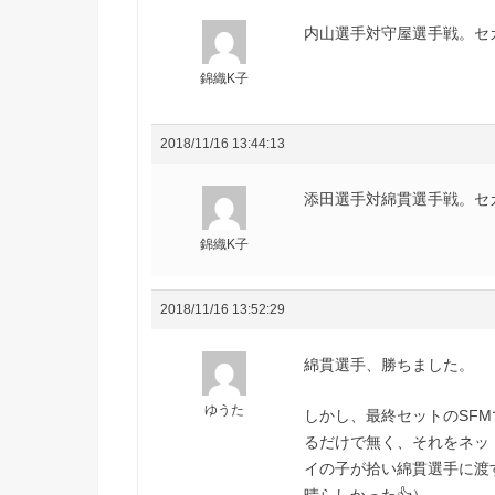
内山選手対守屋選手戦。セ
錦織K子
2018/11/16 13:44:13
添田選手対綿貫選手戦。セ
錦織K子
2018/11/16 13:52:29
綿貫選手、勝ちました。
ゆうた
しかし、最終セットのSFM
るだけで無く、それをネッ
イの子が拾い綿貫選手に渡す