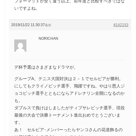
フォーマットが全く違う以上、前年度と比較すべきではな
いですよね。
2019/11/22 11:30:37
#142153
返信
NORICHAN
デ杯予選はさまざまなドラマが。
グループA、テニス大国対決は２－１でセルビアが勝利。
にしてもクライノビッチ選手、飛躍ですね。やはり恩人ジ
ョコビッチ選手とともにならアドレナリン全開になるのか
も。
ダブルスで負けはしましたがティプサレビッチ選手、現役
最後の大会で決勝トーナメント進出おめでとうございま
す。
あ！ セルビア･メンバーったらヤンコさんの花道飾るの