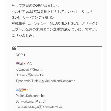
そして本日のOOPが出ました。
セルビアvs.日本は専用トピとして、おっ！ やはり
GBR、サー･アンディ登場♪
対戦相手は…ほっほー、NEDのNEXT GEN、グリークシ
ュプール兄弟の末弟タロン選手23歳がついに、ですか。
こりゃ楽しみ。
OOP ⬇️
🆚
CC
Krajinovic🆚Sugita
Djokovic🆚Nishioka
Tipsarevic/Troicki🆚McLachlan/Uchiyama
🆚
S2
Pella🆚Kohlschreiber
Schwartzman🆚Struff
González/Mayer🆚Krawietz/Mies