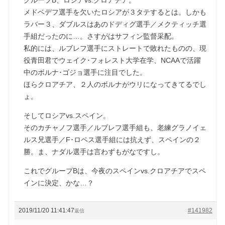
グループB、ロシアvs.クロアチア。
メドベデフ選手を欠いたロシアが３タテするとは。しかも
ラバー３、ダブルスはあのドディグ選手／メクティッチ選
手組だったのに…。さすがはサフィン監督采配。
私的には、ルブレフ選手にストレートで敗れたものの、現
役青田君でウェイク･フォレスト大学在学、NCAAで活躍
中のボルナ･ゴジョ選手に注目でした。
ほらクロアチア、２人のボルナがウリになってきてるでし
ょ。
そしてロシアvs.スペイン。
そのカチャノフ選手／ルブレフ選手組も、老練グラノイェ
ルス兄選手／F･ロペス選手組には抗えず、スペインの２
勝。ま、ナダル選手は言わずもがなですし。
これでグループBは、今夜のスペインvs.クロアチアでスペ
インに決定、かな…？
2019/11/20 11:41:47
#141982
返信