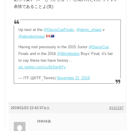
表情であることよ(笑)
Up next at the
@DavisCupFinals
,
@denis_shapo
v
@alexdeminaur
Having met previously in the 2015 Junior
@DavisCup
Finals and in the 2016
@Wimbledon
Boys' Final, it's fair
to say these two have history…
pic.twitter.com/cuSk5gv8Yy
— ITF (@ITF_Tennis)
November 21, 2019
2019/11/22 22:42:37
#142187
返信
ゆめゆあ