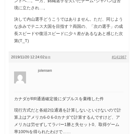
ンドへ…。一方、錦織選手を欠いたチーム･ジャパンは苦
境に立たされ…。
決して内山選手どうこうではありません。ただ、同じよう
な歩みでテニス大国を目指す？両国の、「次の選手」の成
長スピードや復活スピードに少々差があるなあと感じた次
第(T_T)
2019/11/20 12:24:02
#141987
返信
jolensen
カナダがRR通過確定後にダブルスを棄権した件
現行方式だと各組2位通過を計算しないといけないので計
算上はアメリカ6-0 6-0カナダで計算するんですけど、ア
メリカは労せずしてラバー1勝と失セット0、取得ゲーム
率100%を得られたわけで……