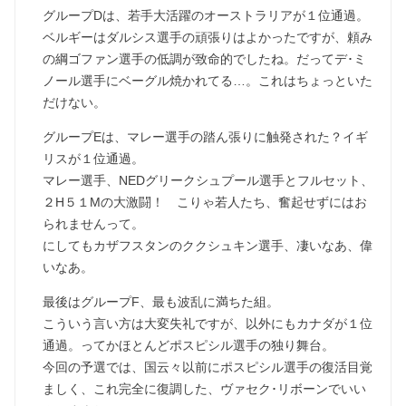
グループDは、若手大活躍のオーストラリアが１位通過。
ベルギーはダルシス選手の頑張りはよかったですが、頼み
の綱ゴファン選手の低調が致命的でしたね。だってデ･ミ
ノール選手にベーグル焼かれてる…。これはちょっといた
だけない。
グループEは、マレー選手の踏ん張りに触発された？イギ
リスが１位通過。
マレー選手、NEDグリークシュプール選手とフルセット、
２H５１Mの大激闘！ こりゃ若人たち、奮起せずにはお
られませんって。
にしてもカザフスタンのククシュキン選手、凄いなあ、偉
いなあ。
最後はグループF、最も波乱に満ちた組。
こういう言い方は大変失礼ですが、以外にもカナダが１位
通過。ってかほとんどポスピシル選手の独り舞台。
今回の予選では、国云々以前にポスピシル選手の復活目覚
ましく、これ完全に復調した、ヴァセク･リボーンでいい