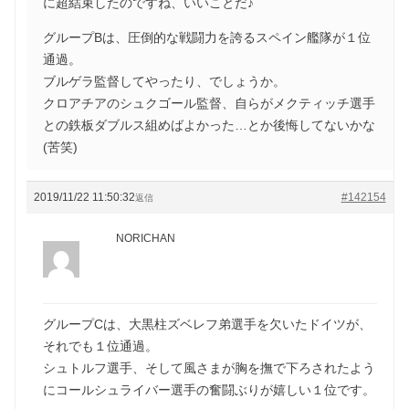
に超結束したのですね、いいことだ♪
グループBは、圧倒的な戦闘力を誇るスペイン艦隊が１位
通過。
ブルゲラ監督してやったり、でしょうか。
クロアチアのシュクゴール監督、自らがメクティッチ選手
との鉄板ダブルス組めばよかった…とか後悔してないかな
(苦笑)
2019/11/22 11:50:32
#142154
返信
NORICHAN
グループCは、大黒柱ズベレフ弟選手を欠いたドイツが、
それでも１位通過。
シュトルフ選手、そして風さまが胸を撫で下ろされたよう
にコールシュライバー選手の奮闘ぶりが嬉しい１位です。