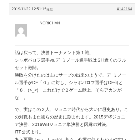
2019/11/22 12:51:15
#142164
返信
NORICHAN
話は戻って、決勝トーナメント第１戦。
シャポバロフ選手vs.デ･ミノール選手戦は２H近くのフル
セット激闘。
勝敗を分けたのは主にサーブの出来のようで、デ･ミノー
ル選手がDF「０」に対し、シャポバロフ選手はDF何と
「８」(>_<) これだけで２ゲーム献上、そらアカンが
な…。
で、実はこの２人、ジュニア時代から大いに歴史あり。こ
の対戦もまた彼らの歴史に刻まれます。2015デ杯ジュニ
ア決勝、2016WBジュニア単決勝と因縁の対決。
ITF公式より。
あら可愛いっ♪ しっかし各々、心境の何とわかりやすい