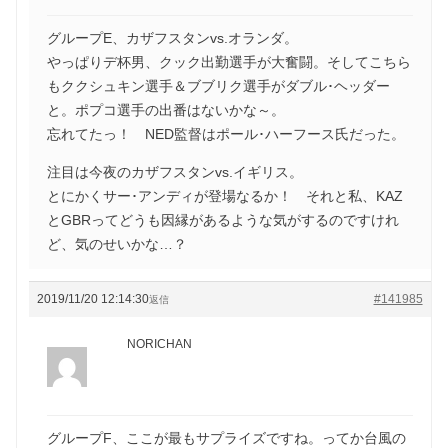
グループE、カザフスタンvs.オランダ。
やっぱりデ杯男、クック出勤選手が大奮闘。そしてこちら
もククシュキン選手＆ブブリク選手がダブル･ヘッダー
と。ポプコ選手の出番はないかな～。
忘れてたっ！ NED監督はポール･ハーフース氏だった。
注目は今夜のカザフスタンvs.イギリス。
とにかくサー･アンディが登場なるか！ それと私、KAZ
とGBRってどうも因縁があるような気がするのですけれ
ど、気のせいかな…？
2019/11/20 12:14:30
#141985
返信
NORICHAN
グループF、ここが最もサプライズですね。ってか台風の