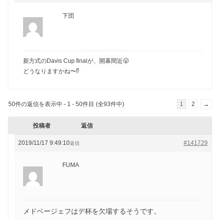
下団
新方式のDavis Cup finalが、開幕間近😤
どうなりますかね〜⁉️
50件の返信を表示中 - 1 - 50件目 (全93件中)
1
2
→
投稿者
返信
2019/11/17 9:49:10
#141729
返信
FUMA
メドベージェフはデ杯を欠場するそうです。