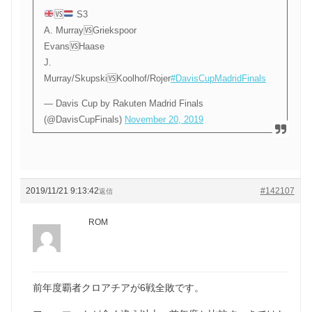
🆚
S3
A. Murray🆚Griekspoor
Evans🆚Haase
J.
Murray/Skupski🆚Koolhof/Rojer
#DavisCupMadridFinals
— Davis Cup by Rakuten Madrid Finals
(@DavisCupFinals)
November 20, 2019
2019/11/21 9:13:42
#142107
返信
ROM
前年度覇者クロアチアが6戦全敗です。