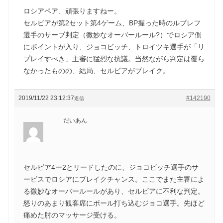
ロシアペア、頑張りますねー。
セルビアが第2セット第4ゲーム、BP握った時のルブレフ
選手のサーブ判定（微妙なオーバールール?）でロシア側
にポイントが入り、ジョコビッチ、トロイツキ選手が「リ
プレイすべき」主審に猛烈な抗議。当然ながら判定は覆ら
なかったものの、結局、セルビアがブレイク。
2019/11/22 23:12:37
#142190
返信
だいあん
セルビア4ー2とリードしたのに、ジョコビッチ選手のサ
ービスでロシアにブレイクチャンス。ここでまた主審によ
る微妙なオーバールールがあり、セルビアに不利な判定。
怒りのあまり観客席にボール打ち込むジョコ選手。先ほど
痛めた肘のマッサージ受ける。