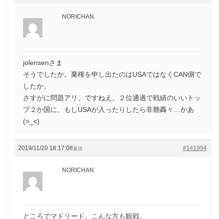
NORICHAN
jolensenさま
そうでしたか。棄権を申し出たのはUSAではなくCAN側で
したか。
さすがに問題アリ、ですねえ。２位通過で戦績のいいトッ
プ２か国に、もしUSAが入ったりしたら非難轟々…かあ
(>_<)
2019/11/20 18:17:08
#141994
返信
NORICHAN
ところでマドリード、こんな方も観戦。