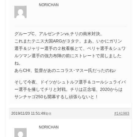
NORICHAN
グループC、アルゼンチンvs.チリの南米対決。
これまたテニス大国ARGが３タテ。まあ、いかにガリン
選手＆ジャリー選手の２枚看板とて、ペリャ選手＆シュワ
ルツマン選手の強力布陣の前にストレートで屈しました
ね。
あらCHI、監督があのニコラス･マスー氏だったのね♪
そして今夜、ドイツがシュトルフ選手＆コールシュライバ
ー選手を擁してチリと対戦。チリは正念場、2020からは
サンチャゴ250も開幕するし頑張らないと！
2019/11/20 11:51:49
#141983
返信
NORICHAN