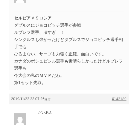
セルビアＶＳロシア
ダブルスにジョコビッチ選手が参戦
ルブレフ選手、凄すぎ！！
シングルスも強かったけどダブルスでジョコビッチ選手相
手でも
ひるまない、サーブも力強く正確。面白いです。
カナダのポシュピシル選手も素晴らしかったけどルブレフ
選手も
今大会の私のＭＶＰだわ。
第1セット先取。
2019/11/22 23:07:25
#142189
返信
だいあん