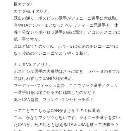
目カナダ♪
カナダvs.イタリア。
既出の通り、ポスピシル選手がフォニーニ選手に大殊勲。
今やITAナンバー１となったベレッティーニ兄選手も、休
養十分なシャポバロフ選手の前に撃沈。とはいえスコアは
紙一重ですが。
よほど慌てたのかITA、ラバー３は安定のボレニーニでは
なく攻めのベレニーニでようやく１勝と。
カナダVS.アメリカ。
ポスピシル選手の大殊勲はさらに続き、ラバー３のダブル
スは行わずしてCAN勝利が決定。
マーディー･フィッシュ監督、ここでソック選手／クェリ
ー選手組を出場させるのに躊躇したのかな？
あらCAN監督、フランク･ダンセビッチ氏！
ってことでこちらはCANがまさか？の１位通過。
これ、かなりフクザツな思いです。ラオニッチ選手を欠い
たCANが、死の組とも思えるITA＆USAを破って決勝ラウ