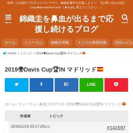
世界一を目指すプロテニスプレーヤー、錦織圭選手を応援しよう！ 【お問い合わせ先】
urryy★keinishikori.info （★を@に変えてください。）
錦織圭を鼻血が出るまで応
menu
search
援し続けるブログ
ホーム
フォーラム
錦織圭情報
テニスの基礎知識
試合レビ
HOME
トピック
2019
🌍
Davis Cup
🏆
IN マドリッド
2019
🌍
Davis Cup
🏆
IN マドリッド
LINE
ホーム
›
フォーラム
›
鼻血ブログラボ
›
2019
🌍
Davis Cup
🏆
IN マドリッド
作成者
トピック
2019/11/15 20:17:29
返信
#141597