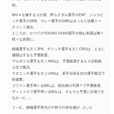
的。
BIG４を擁する３か国、即ちナダル選手のESP、ジョコビ
ッチ選手のSRB、マレー選手のGBRはきっちり決勝トー
ナメント進出。
ところが、かつてのYOUNG GUNS選手が絡む各国は種々
様々な状態に。
錦織選手を欠くJPN、チリッチ選手を欠くCROは、ともに
健闘はするも予選敗退。
デルポトロ選手を欠くARGは、予選敗退するも２位戦績
上位で復活。
ラオニッチ選手を欠くCANは、若手台頭＆次の選手復活で
快進撃。
ゴファン選手率いるBELは、彼自身の不調？で予選敗退。
ディミトロフ選手率いるBULは、そもそも予選に出場でき
なかった…。
う～む、錦織選手世代のデ杯での存在感が…(>_<)