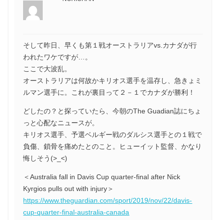
そして昨日、早くも第１戦オーストラリアvs.カナダが行
われたワケですが…。
ここで大波乱。
オーストラリアは何故かキリオス選手を温存し、急きょミ
ルマン選手に。これが裏目って２－１でカナダが勝利！
どしたの？と探っていたら、今朝のThe Guadian誌にちょ
っと心配なニュースが。
キリオス選手、予選ベルギー戦のダルシス選手との１戦で
負傷、鎖骨を痛めたとのこと。ヒューイット監督、かなり
悔しそう(>_<)
＜Australia fall in Davis Cup quarter-final after Nick
Kyrgios pulls out with injury＞
https://www.theguardian.com/sport/2019/nov/22/davis-
cup-quarter-final-australia-canada