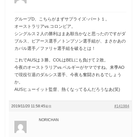
グループD、こちらがまずサプライズ･パート１。
オーストラリアvs.コロンビア。
シングルス２人の勝利はまあ順当かなと思ったのですがダ
ブルス、ピアース選手／トンプソン選手組が、まさかあの
カバル選手／ファリャ選手組を破るとは！
これでAUSは３勝。COLはBELにも負けて２敗。
今夜のオーストラリアvs.ベルギーがヤマですね。来季AO
で現役引退のダルシス選手、今夜も奮闘されるでしょう
か。
AUSヒューイット監督、熱くなってるんだろうなあ(笑)
2019/11/20 11:58:45
#141984
返信
NORICHAN