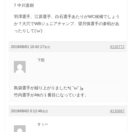
7 中川直樹
羽澤選手、江原選手、白石選手あたりがWC候補でしょう
か？大穴でWBジュニアチャンプ、望月慎選手の参戦があ
ったりして(‘ω’)
2019/08/01 10:42:17
#130772
返信
下団
島袋選手が繰り上がりました٩( ”ω” )و
竹内選手がAltの１番目になっています。
2019/08/02 0:12:46
#130867
返信
すぅー