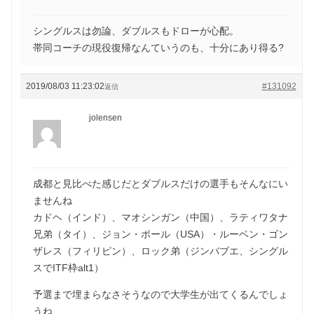
シングルスは勿論、ダブルスもドローが心配。
帯同コーチの現役復帰なんていうのも、十分にあり得る?
2019/08/03 11:23:02
#131092
返信
jolensen
成都と見比べた感じだとダブルスだけの選手もそんなにい
ませんね
カドヘ（インド）、マオシンガン（中国）、ラティワタナ
兄弟（タイ）、ジョン・ポール（USA）・ルーベン・ゴン
ザレス（フィリピン）、ロック弟（ジンバブエ、シングル
スでITF枠alt1）
予選まで埋まらなさそうなので大学生が出てくるんでしょ
うね