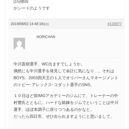
[15]徳田
がシードのようです
2019/08/02 14:48:18
#130977
返信
NORICHAN
中川直樹選手、WC出ますでしょうか。
偶然にも中川選手を発見して余計に気になり…。それは
BOYS、2003四天王の１人でオリバーさんマネージメント
のトビー･アレックス･コダット選手のSNS。
１０日ほど前IMGアカデミーのジムにて、トレーナーの中
村豊氏とともに。ハードな鍛錬をジムでということは中川
選手、ほぼ本調子に戻りつつあるのかなと。
だったら四日市、ぜひ出られますようにと思いまして。