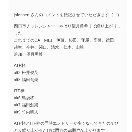
jolensen さんのコメントを転記させていただきます_(._.)_
四日市チャレンジャー、やはり望月勇希まで繰り上がりま
した
これまでのDA 内山、伊藤、杉田、守屋、高橋、徳田、
越智、今井、関口、清水、仁木、山崎
追加 望月勇希
ATP枠
alt2 松井俊英
alt8 福田創楽
ITF枠
alt6 島袋将
alt7 福田創楽
alt9 竹内研人
ATP枠とITF枠の同時エントリーが多くなってきたのでひ
とり繰り上がるたびに両方のalt順位が上がります