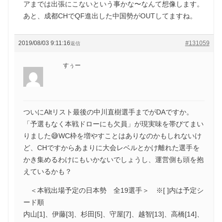
アまでは出張にこないという事かな〜なんて想像します。
あと、成都CHでQF進出した中国勢がOUTしてますね。
2019/08/03 9:11:16
#131059
返信
すぅー
ついにAltリスト最後の中川直樹選手までがDAですか。
「予選もなく本戦ドローにも欠員」が現実味を帯びてまい
りました😅WC枠を増やすことはありなのかもしれないけ
ど、CHですからあまりに大会レベルとかけ離れた選手を
かき集めるわけにもいかないでしょうし、運営側も頭を抱
えているかも？
＜本戦出場予定の日本勢 全19選手＞ ※[ ]内は予定シ
ード順
内山[1]、伊藤[3]、杉田[5]、守屋[7]、越智[13]、高橋[14]、