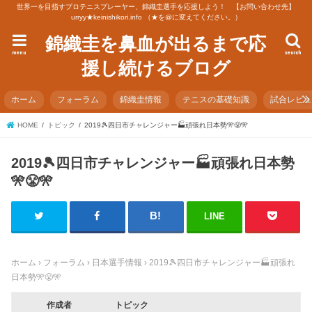
世界一を目指すプロテニスプレーヤー、錦織圭選手を応援しよう！ 【お問い合わせ先】
urryy★keinishikori.info （★を@に変えてください。）
錦織圭を鼻血が出るまで応
menu
search
援し続けるブログ
ホーム
フォーラム
錦織圭情報
テニスの基礎知識
試合レビ
HOME
トピック
2019🎾四日市チャレンジャー🏭頑張れ日本勢🎌😤🎌
2019🎾四日市チャレンジャー🏭頑張れ日本勢
🎌😤🎌
LINE
ホーム
›
フォーラム
›
日本選手情報
›
2019🎾四日市チャレンジャー🏭頑張れ
日本勢🎌😤🎌
作成者
トピック