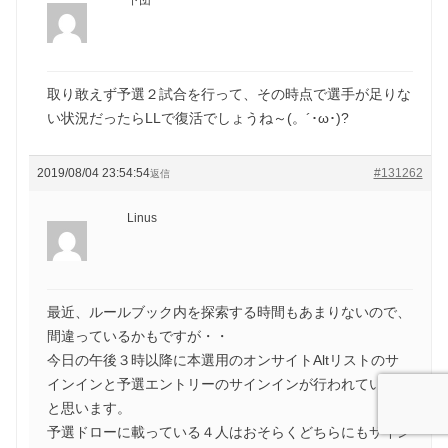
下団
取り敢えず予選２試合を行って、その時点で選手が足りな
い状況だったらLLで復活でしょうね～(。´･ω･)?
2019/08/04 23:54:54
#131262
返信
Linus
最近、ルールブック内を探索する時間もあまりないので、
間違っているかもですが・・
今日の午後３時以降に本選用のオンサイトAltリストのサ
インインと予選エントリーのサインインが行われているか
と思います。
予選ドローに載っている４人はおそらくどちらにもサイン