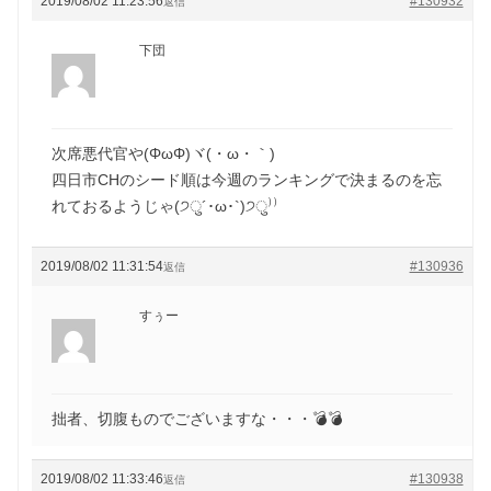
2019/08/02 11:23:56
#130932
返信
下団
次席悪代官や(ΦωΦ)ヾ(・ω・｀)
四日市CHのシード順は今週のランキングで決まるのを忘
れておるようじゃ(੭ु´･ω･`)੭ु⁾⁾
2019/08/02 11:31:54
#130936
返信
すぅー
拙者、切腹ものでございますな・・・💣💣
2019/08/02 11:33:46
#130938
返信