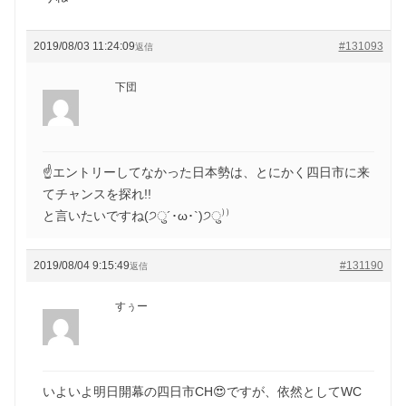
2019/08/03 11:24:09
#131093
返信
下団
☝エントリーしてなかった日本勢は、とにかく四日市に来
てチャンスを探れ!!
と言いたいですね(੭ु´･ω･`)੭ु⁾⁾
2019/08/04 9:15:49
#131190
返信
すぅー
いよいよ明日開幕の四日市CH😍ですが、依然としてWC