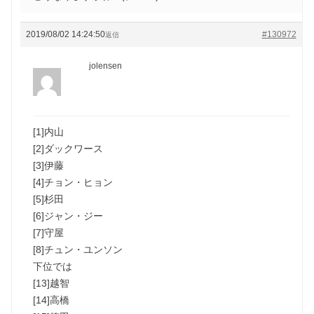
2019/08/02 14:24:50
#130972
返信
jolensen
[1]内山
[2]ダックワース
[3]伊藤
[4]チョン・ヒョン
[5]杉田
[6]ジャン・ジー
[7]守屋
[8]チュン・ユンソン
下位では
[13]越智
[14]高橋