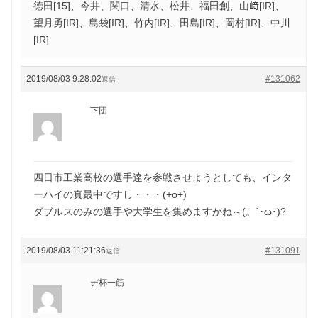
徳田[15]、今井、関口、清水、松井、福田創、山﨑[IR]、
望月勇[IR]、島袋[IR]、竹内[IR]、田島[IR]、岡村[IR]、中川
[IR]
2019/08/03 9:28:02
#131062
返信
下団
四日市工業高校の選手達を参戦させようとしても、インタ
ーハイの真最中ですし・・・(+o+)
ダブルスのみの選手や大学生を集めますかね～(。´･ω･)?
2019/08/03 11:21:36
#131091
返信
デ杯一筋