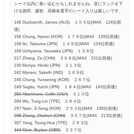
シード以内に食い込むかもしれませんね。逆にランクを下
げる徳田、越智、高橋各選手のシード入りは厳しいです。
146 Duckworth, James (AUS) １５５位(MAX 124位前
後)
156 Chung, Hyeon (KOR) １７９位(MAX 139位前後)
158 Ito, Tatsuma (JPN) １４９位(MAX 124位前後)
168 Uchiyama, Yasutaka (JPN) １３８位
217 Zhang, Ze (CHN) ３０８位(MAX 231位前後)
230 Moriya, Hiroki (JPN) ２１３位
242 Myneni, Saketh (IND) ２６９位
246 Chung, Yunseong (KOR) ２６７位
249 Sugita, Yuichi (JPN) １８４位(MAX 143位前後)
283 Altamirano, Collin (USA)
３１０位
284 Wu, Tung-Lin (TPE) ２８４位
297 Nam, Ji Sung (KOR) ２５３位(MAX 195位前後)
298 Zhang, Zhizhen (CHN)
３０７位(MAX 213位前後)
307 Yang, Tsung-Hua (TPE) ２９３位
344 Klein, Brydan (GBR)
３３７位