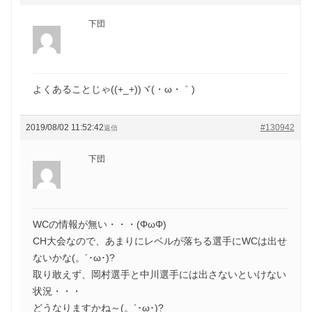
下団
よくあることじゃ((+_+))ヾ(・ω・｀)
2019/08/02 11:52:42
#130942
返信
下団
WCの情報が無い・・・(ΦωΦ)
CH大会なので、あまりにレベルが落ちる選手にWCは出せ
ないかな(。´･ω･)?
取り敢えず、岡村選手と中川選手には出さないといけない
状況・・・
どうなりますかね～(。´･ω･)?