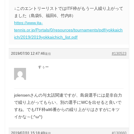
↓このエントリーリストではITF枠がもう一人繰り上がって
ました（島袋5、福田6、竹内8）
https://www.jta-
tennis.or.jp/Portals/0/resources/tournaments/pdf/yokkaich
ich/2019/2019yokkaichich_list.pdf
2019/07/30 12:47:46
#130523
返信
すぅー
jolensenさんの与太話関連ですが、島袋選手には是非自力
で繰り上がってもらい、別の選手にWCを出せると良いで
すね。でもITF枠alt6番からの繰り上がりはさすがにキツ
イかな～(;^ω^)
2019/07/31 15:18:49
#130660
返信