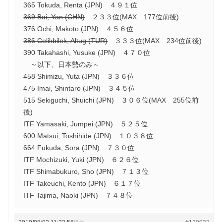
365 Tokuda, Renta (JPN) ４９１位
369 Bai, Yan (CHN)
２３３位(MAX 177位前後)
376 Ochi, Makoto (JPN) ４５６位
386 Celikbilek, Altug (TUR)
３３３位(MAX 234位前後)
390 Takahashi, Yusuke (JPN) ４７０位
～以下、日本勢のみ～
458 Shimizu, Yuta (JPN) ３３６位
475 Imai, Shintaro (JPN) ３４５位
515 Sekiguchi, Shuichi (JPN) ３０６位(MAX 255位前
後)
ITF Yamasaki, Jumpei (JPN) ５２５位
600 Matsui, Toshihide (JPN) １０３８位
664 Fukuda, Sora (JPN) ７３０位
ITF Mochizuki, Yuki (JPN) ６２６位
ITF Shimabukuro, Sho (JPN) ７１３位
ITF Takeuchi, Kento (JPN) ６１７位
ITF Tajima, Naoki (JPN) ７４８位