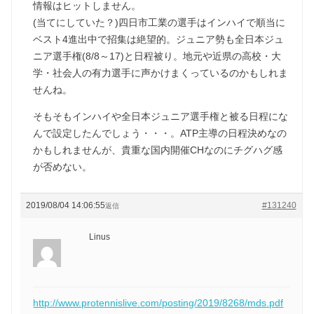
情報はヒットしません。
(当てにしていた？)四日市工業の選手はインハイで順当に
ベスト4進出中で招集は絶望的。ジュニア勢も全日本ジュ
ニア選手権(8/8～17)と日程被り。地元や近県の高校・大
学・社会人の有力選手に声かけまくっているのかもしれま
せんね。
そもそもインハイや全日本ジュニア選手権と被る日程にな
んで設定したんでしょう・・・。ATP主導の日程決めなの
かもしれませんが、貴重な国内開催CHなのにチグハグ感
が否めない。
2019/08/04 14:06:55
#131240
返信
Linus
http://www.protennislive.com/posting/2019/8268/mds.pdf