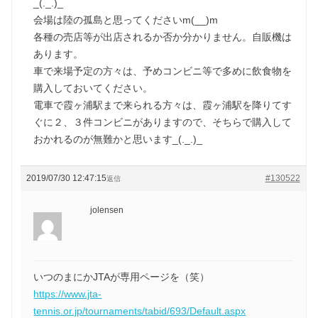
_(._.)_
会場は陸の孤島と思ってくださいm(__)m
各種の売店等が出店されるか否か分かりません。自販機は
あります。
車で来場予定の方々は、予めコンビニ等で多めに飲食物を
購入しておいてください。
電車で霞ヶ浦駅まで来られる方々は、霞ヶ浦駅を降りてす
ぐに２、３件コンビニがありますので、そちらで購入して
おかれるのが無難かと思います_(._.)_
2019/07/30 12:47:15
#130522
返信
jolensen
いつのまにかJTAが専用ページを（笑）
https://www.jta-
tennis.or.jp/tournaments/tabid/693/Default.aspx