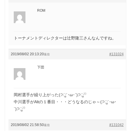
ROM
トーナメントディレクターは辻野隆三さんなんですね。
2019/08/02 20:13:20
#131024
返信
下団
岡村選手が繰り上がった(੭ु´･ω･`)੭ु⁾⁾
中川選手がAltの１番目・・・どうなるのじゃ～(੭ु´･ω･
`)੭ु⁾⁾
2019/08/02 21:58:50
#131042
返信