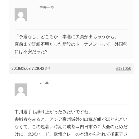
デ杯一筋
「予選なし」どころか、本選に欠員が出ちゃうかも。
直前まで詳細不明だった新設のトーナメントって、外国勢
には不安だった?
2019/08/03 7:29:42
#131056
返信
Linus
中川選手も繰り上がったみたいですね。
参戦者をみると、アジア豪州域外の出稼ぎ組がほとんどい
なくて、この超暑い時期に成都→四日市の２大会のためだ
けに、北米ハード、欧州クレーの本流から外れて極東アジ