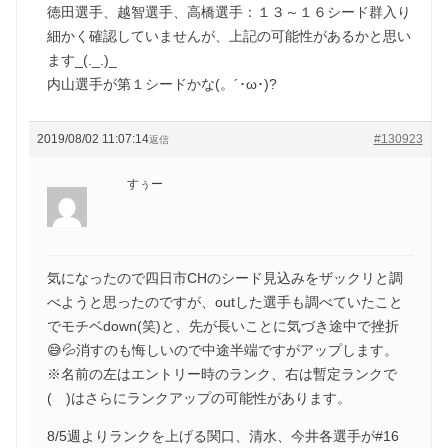
徳田選手、越智選手、高橋選手：１３～１６シード群入り
細かく確認していませんが、上記の可能性があるかと思い
ます_(._.)_
内山選手が第１シードかな(。´･ω･)?
2019/08/02 11:07:14
#130923
返信
すぅー
気になったので四日市CHのシード見込みをザックリと調
べようと思ったのですが、outした選手も調べていたこと
でモチベdown(笑)と、先が長いことに気づき途中で挫折
😅💦消すのも悔しいので中途半端ですがアップします。
※名前の左はエントリー時のランク、右は暫定ランクで
( )はさらにランクアップの可能性があります。
8/5週よりランクを上げる関口、清水、今井各選手が#16