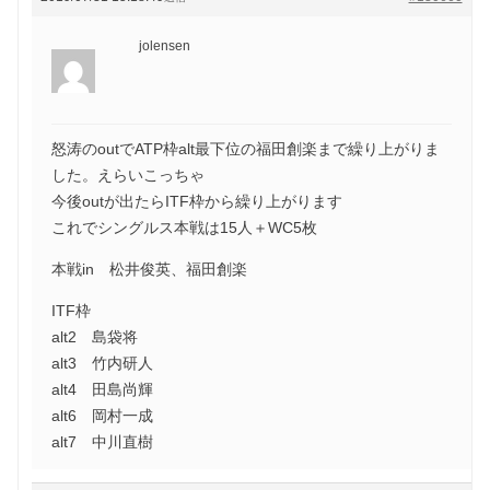
jolensen
怒涛のoutでATP枠alt最下位の福田創楽まで繰り上がりま
した。えらいこっちゃ
今後outが出たらITF枠から繰り上がります
これでシングルス本戦は15人＋WC5枚
本戦in 松井俊英、福田創楽
ITF枠
alt2 島袋将
alt3 竹内研人
alt4 田島尚輝
alt6 岡村一成
alt7 中川直樹