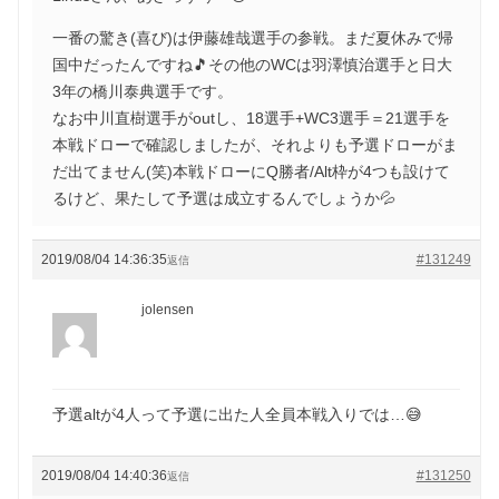
一番の驚き(喜び)は伊藤雄哉選手の参戦。まだ夏休みで帰
国中だったんですね🎵その他のWCは羽澤慎治選手と日大
3年の橋川泰典選手です。
なお中川直樹選手がoutし、18選手+WC3選手＝21選手を
本戦ドローで確認しましたが、それよりも予選ドローがま
だ出てません(笑)本戦ドローにQ勝者/Alt枠が4つも設けて
るけど、果たして予選は成立するんでしょうか💦
2019/08/04 14:36:35
#131249
返信
jolensen
予選altが4人って予選に出た人全員本戦入りでは…😅
2019/08/04 14:40:36
#131250
返信