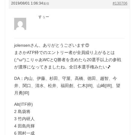
2019/08/01 1:06:34
#130706
返信
すぅー
jolensenさん、ありがとうございます😍
まさかATP枠でのエントリー者が全員繰り上がるとは
(;^ω^)こりゃあWCとQ勝者を含めたら20選手以上の参戦
が濃厚になってきましたね。全日本選手権みたい🎵
DA：内山、伊藤、杉田、守屋、高橋、徳田、越智、今
井、関口、清水、松井、福田創、仁木[IR]、山崎[IR]、望
月勇[IR]
Alt(ITF枠)
2 島袋将
3 竹内研人
4 田島尚輝
6 岡村一成