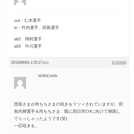
out：仁木選手
in：竹内選手、田島選手
alt2 岡村選手
alt3 中川選手
2019/08/02 2:25:27
#130880
返信
NORICHAN
団長さまが尚ちちさまの呟きをリツィされていますが、田
島尚輝選手＆尚ちちさま、既に四日市CHに向けて帰国し
てらっしゃったようです(笑)
一応呟きを。