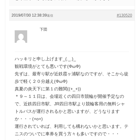
2019/07/30 12:38:39
#130520
返信
下団
ハッキリと申し上げます_(._.)_
観戦環境がとても悪いです(ΦωΦ)
先ずは、最寄り駅が近鉄霞ヶ浦駅なのですが、そこから徒
歩で軽く２０分越え(ΦωΦ)
真夏の炎天下に第１の難関((+_+))
＊９～１１日は、会場近くの四日市競輪が開催予定なの
で、近鉄四日市駅、JR四日市駅より競輪客用の無料シャ
トルバスが運行されるかと思いますが、どうなります
か・・・(+o+)
運行されていれば、利用しても構わないかと思います。テ
ニスのついでに車券を買う方々も多いですので・・・