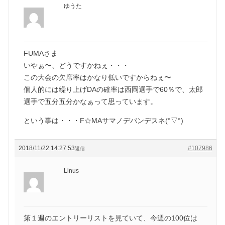
ゆうた
FUMAさま
いやぁ〜、どうですかねぇ・・・
この大会の欠席率はかなり低いですからねぇ〜
個人的には繰り上げDAの確率は西岡選手で60％で、太郎
選手で五分五分かなぁって思っています。
という事は・・・F☆MAサマノデバンデスネ(°▽°)
2018/11/22 14:27:53
#107986
返信
Linus
第１週のエントリーリストを見ていて、今週の100位は