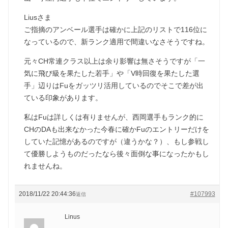
Liusさま
ご指摘のアンベール選手は確かに上記のリストで116位に
なっているので、新ランク適用で間違いなさそうですね。
元々CH常連クラス以上は余り影響は無さそうですが「一
気に飛び級を果たした若手」や「V時回復を果たした選
手」辺りはFuをガッツリ活用しているのでそこで差が出
ている印象があります。
私はFuは詳しくは有りませんが、西岡選手もランク的に
CHのDAも出来なかった今春に確かFuのエントリーだけを
していた記憶があるのですが（違うかな？）、もし参戦し
て優勝しようものだったなら後々面倒な事になったかもし
れませんね。
2018/11/22 20:44:36
#107993
返信
Linus