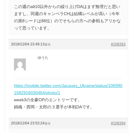
この週のalt10以外からの繰り上げDAはまず無理だと思い
ますし、同週のキャンベラCHは結構レベルが高い（今年
の第8シードは88位）のでそちらの方への参戦もアリかな
って思っています。
2018/12/04 23:49:13
#108393
返信
ゆうた
https://mobile.twitter.com/Jacques_Ukraine/status/106990
1582916030464/photo/1
week3の全豪OPのエントリーです。
錦織・西岡・太郎の３選手が本戦DAです。
2018/12/04 23:53:24
#108394
返信