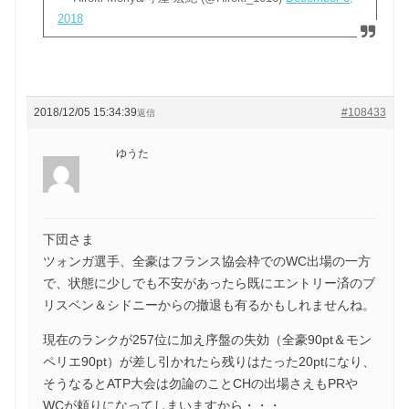
2018
2018/12/05 15:34:39
#108433
返信
ゆうた
下団さま
ツォンガ選手、全豪はフランス協会枠でのWC出場の一方
で、状態に少しでも不安があったら既にエントリー済のブ
リスベン＆シドニーからの撤退も有るかもしれませんね。
現在のランクが257位に加え序盤の失効（全豪90pt＆モン
ペリエ90pt）が差し引かれたら残りはたった20ptになり、
そうなるとATP大会は勿論のことCHの出場さえもPRや
WCが頼りになってしまいますから・・・