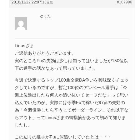
2018/11/22 22:07:13
#107996
返信
ゆうた
Linusさま
ご返信ありがとうございます。
実のところFuの失効は少しは知ってはいましたが150位以
下の選手の話かなぁって思っていました。
今週で決定するトップ100兼全豪DA争いを興味深くチェッ
クしているのですが、暫定100位のアンベール選手は「今
週上位進出したら何人か追い抜いてセーフだな」って思い
込んでいたのが、実際には今季Fuで稼いだ97ptの失効の
為「今週優勝したら辛うじてボーダーライン、それ以下な
らアウト」ってLinusさまの御指摘があって初めて知りま
したし。
この辺りの選手がFuに深追いしていたとは・・・