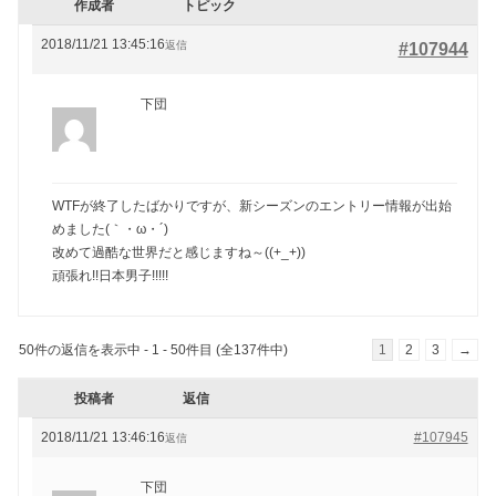
作成者
トピック
2018/11/21 13:45:16
返信
#107944
下団
WTFが終了したばかりですが、新シーズンのエントリー情報が出始
めました(｀・ω・´)ゞ
改めて過酷な世界だと感じますね～((+_+))
頑張れ!!日本男子!!!!!
50件の返信を表示中 - 1 - 50件目 (全137件中)
1
2
3
→
投稿者
返信
2018/11/21 13:46:16
#107945
返信
下団