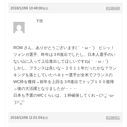
2018/12/06 10:48:00
#108448
返信
下団
ROM さん、ありがとうございます(｀・ω・´)ゞピシッ！
ツォンガ選手、昨年は３R進出でしたし、日本人選手のい
ない山に入って上位進出してほしいですね(｀・ω・´)ゞ
しかし、フランスは良いな～２０１１年だったかな？ラン
キングを落としていたベネトー選手が全米でフランスの
WC枠を獲得→前年を上回る３R進出でトップ１００復帰
→後の大活躍となりましたが・・・
日本も予選のWCくらいは、１枠確保してくれ～(੭ु´･ω･
`)੭ु⁾⁾
2018/12/06 11:01:04
#108451
返信