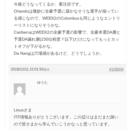
今後どうなってくるか、要注目です。
Orlandoは微妙に全豪予選に届かなそうな選手が揃ってい
る感じなので、WEEK2のColumbusも同じようなエントリ
ーリストになりそうかな。
CanberraはWEEK2の全豪予選の影響で、全豪本選DA層と
予選DA漏れ層(230位程度？以下)だけになってもっとカッ
トオフが下がるかな。
Da Nangは穴場感があるけど、どうでしょうか。
2018/12/11 22:01:50
#108606
返信
ゆうた
Linusさま
ITF情報ありがとうございます。この辺りはまだまだ疎い
ので皆さまから学んでいこうかなっと思っています。