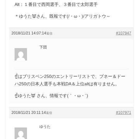
Alt：１番目で西岡選手、３番目で太郎選手
＊ゆうた👿さん、既報です(/・ω・)/アリガトウ～
2018/11/21 14:07:14
#107947
返信
下団
☝️はブリスベン250のエントリーリストで、プネー＆ドー
ハ250の日本人選手も本戦DA＆上位altは有りません。
☝ゆうた👿 さん、情報です(｀・ω・´)ゞ
2018/11/21 20:11:14
#107971
返信
ゆうた