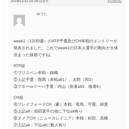
2018/12/11 10:26:11
#108592
返信
ゆうた
week1（12/30週）のATP予選及びCH本戦のエントリーが
発表されました。これでweek1の日本人選手の動向が大体
決まった様相ですね。
ATP組
①ブリスベン本戦：錦織
②上記予選：西岡（本戦alt1）、太郎（同3）
③プネーorドーハ予選：内山（前者alt3、後者6）
CH組
④プレイフォードCH（豪）本戦：竜馬、守屋、綿貫
⑤上記alt：添田選手の他に下位alt有り
⑥ヌメアCH（ニューカレドニア）本戦：杉田、高橋
⑦上記alt：下位altに数人有り