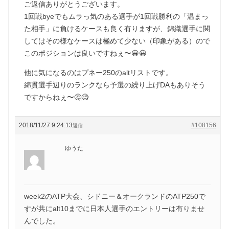
ご返信ありがとうございます。
1回戦byeでもムラっ気のある選手が1回戦勝利の「温まっ
た相手」に負けるケースも良く有りますが、錦織選手に関
してはその様なケースは極めて少ない（印象がある）ので
このポジションは良いですねぇ〜😀😀
他に気になるのはプネー250のaltリストです。
綿貫選手辺りのランクなら予選の繰り上げDAもありそう
ですからねぇ〜🤔🧐
2018/11/27 9:24:13
#108156
返信
ゆうた
week2のATP大会、シドニー＆オークランドのATP250で
すが共にalt10までに日本人選手のエントリーは有りませ
んでした。