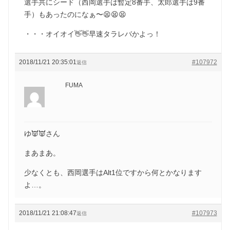
選手共にシード（西岡選手は暫定8番手、太郎選手は9番
手）もあったのになぁ〜😫😫😫
・・・オイオイ👋👋早速タラレバかよっ！
2018/11/21 20:35:01
#107972
返信
FUMA
ゆ👿👿さん
まあまあ。
少なくとも、西岡選手はAlt1位ですから何とかなります
よ…。
2018/11/21 21:08:47
#107973
返信