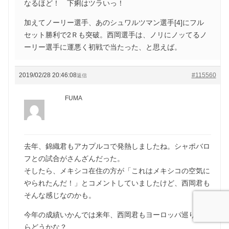
なるほど！ 下痢はツラいっ！
加えてノーリー選手、あのシュワルツマン選手[4]にフル
セット勝利で2Ｒも突破。西岡選手は、ノリにノッてるノ
ーリー選手に運悪く初戦で当たった、と思えば。
2019/02/28 20:46:08
#115560
返信
FUMA
去年、錦織君もアカプルコで発熱しましたね。シャポバロ
フとの試合がさんざんだった。
そしたら、メキシコ在住の方が「これはメキシコの空気に
やられたんだ！」とコメントしていましたけど、西岡君も
そんな感じなのかも。
今年の成績いかんでは来年、西岡君もヨーロッパ巡りした
らどうかな？