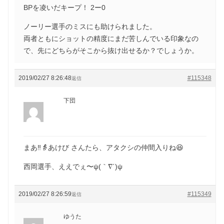
BPを凌いだキープ！ 2ー0
ノーリー選手のミスにも助けられました。
両者ともにショットの精度にまだ苦しんでいる印象なの
で、先にどちらがそこから抜け出せるか？でしょうか。
2019/02/27 8:26:48
#115348
返信
下団
まあ‼️👵あけび さんたら、アタクシの仲間入りね😆
西岡選手、ええでぇ〜ψ(｀∇´)ψ
2019/02/27 8:26:59
#115349
返信
ゆうた