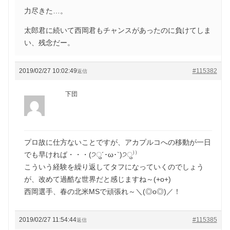
力尽きた…。
太郎君に続いて西岡君もチャンスがあったのに負けてしま
い、残念だー。
2019/02/27 10:02:49
#115382
返信
下団
プロ故に仕方ないことですが、アカプルコへの移動が一日
でも早ければ・・・(੭ु´･ω･`)੭ु⁾⁾
こういう経験を繰り返してタフになっていくのでしょう
が、改めて過酷な世界だと感じますね～(+o+)
西岡選手、春の北米MSで頑張れ～＼(◎o◎)／！
2019/02/27 11:54:44
#115385
返信