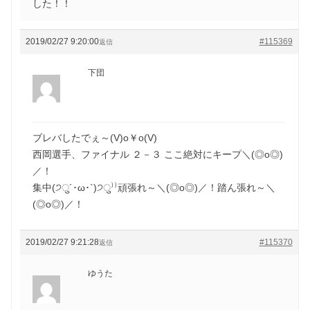
した！！
2019/02/27 9:20:00
#115369
返信
下団
ブレバしたでぇ～(V)o￥o(V)
西岡選手、ファイナル ２－３ ここ絶対にキープ＼(◎o◎)
／！
集中(੭ु´･ω･`)੭ु⁾⁾頑張れ～＼(◎o◎)／！踏ん張れ～＼
(◎o◎)／！
2019/02/27 9:21:28
#115370
返信
ゆうた