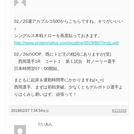
02／25週アカプルコ500からこちらですね、キリがいいい
♪
シングルス本戦ドローを再度貼っておきます。
http://www.protennislive.com/posting/2019/807/mds.pdf
02／26のOOP、既にトピ主の枕詞にありますが(笑)
西岡選手1R コート１ 第１試合 対ノーリー選手
日本時間翌07：00開始。
まともに起床＆通勤時間帯にかかりますね(>_<)
西岡選手、まずは初戦突破。少なくともデルポトロ選手よ
りはくみし易いはず。頑張って！
2019/02/27 7:34:54
#115333
返信
だいあん