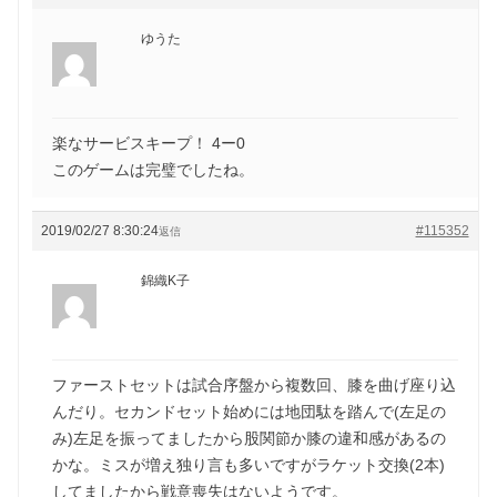
ゆうた
楽なサービスキープ！ 4ー0
このゲームは完璧でしたね。
2019/02/27 8:30:24
#115352
返信
錦織K子
ファーストセットは試合序盤から複数回、膝を曲げ座り込
んだり。セカンドセット始めには地団駄を踏んで(左足の
み)左足を振ってましたから股関節か膝の違和感があるの
かな。ミスが増え独り言も多いですがラケット交換(2本)
してましたから戦意喪失はないようです。