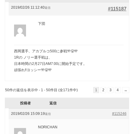
2019/02/26 11:12:40
返信
#115187
下団
西岡選手、アカプルコ500に参戦🎌😤🎌
1Rの ノリー選手戦は、
日本時間の2月27日AM7:00に開始予定です。
頑張れ‼️ヨッシー🎌😤🎌
50件の返信を表示中 - 1 - 50件目 (全171件中)
1
2
3
4
→
投稿者
返信
2019/02/26 15:09:19
#115246
返信
NORICHAN