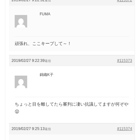
返信
FUMA
頑張れ、ここキープして～！
2019/02/27 9:22:39
#115373
返信
錦織K子
ちょっと目を離してたら審判に凄い抗議してますが何ぞや
😲
2019/02/27 9:25:13
#115374
返信