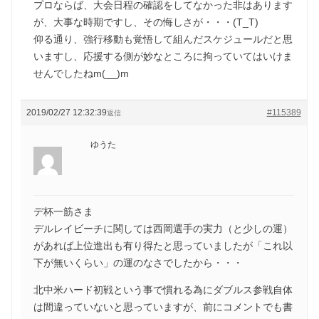
プロならば、大会日程の確認をしてなかった非はあります
が、大事な時期ですし、その悔しさが・・・(T_T)
仰る通り、強行移動も覚悟して組んだスケジュールだと思
いますし、応援する側が妙なところに拘っていてはいけま
せんでしたねm(__)m
2019/02/27 12:32:39
#115389
返信
ゆうた
デ杯一筋さま
デルレイビーチに関しては西岡選手の実力（と少しの運）
があれば上位進出も有り得たと思っていましたが「これ以
下が無いくらい」の運のなさでしたから・・・
北中米ハード初戦という事で慣れる為にダブルス参戦自体
は間違っていないと思っていますが、前にコメントでも書