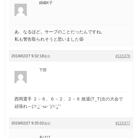
錦織K子
あ、なるほど。サーブのことだったんですね。
私も警告取られそうと思いました😫
2019/02/27 9:32:18
#115376
返信
下団
西岡選手 ２－６、６－２、２－６ 敗退(T_T)次の大会で
頑張れ～(੭ु´･ω･`)੭ु⁾⁾
2019/02/27 9:35:02
#115377
返信
あけび