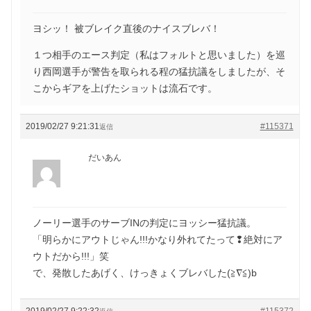
ヨシッ！ 被ブレイク直後のナイスブレバ！
１つ相手のエース判定（私はフォルトと思いました）を巡
り西岡選手が警告を取られる程の猛抗議をしましたが、そ
こからギアを上げたショットは流石です。
2019/02/27 9:21:31
#115371
返信
だいあん
ノーリー選手のサーブINの判定にヨッシー猛抗議。
「明らかにアウトじゃん!!!かなり外れてたって❢絶対にア
ウトだから!!!」笑
で、発散したあげく、けっきょくブレバした(≧∇≦)b
2019/02/27 9:22:32
#115372