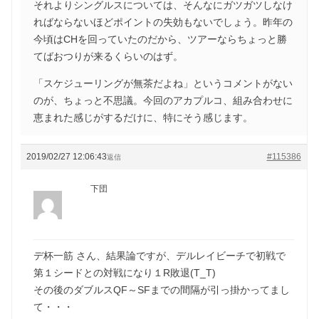
それよりシングルスについては、そんなにガツガツしなけ
ればならないほどポイントの失効もないでしょう。昨年の
今頃はCHを回っていたのだから、ツアーならちょっと勝
てばおつりが来るくらいのはず。
「スケジューリングが無茶だよね」というコメントがない
のが、ちょっと不思議。今回のアカプルコ、組み合わせに
恵まれた感じがするだけに、特にそう感じます。
2019/02/27 12:06:43
#115386
返信
下団
デ杯一筋 さん、結果論ですが、デルレイビーチで初戦で
第１シードとの対戦になり１R敗退(T_T)
その後のダブルスQF～SFまでの間隔が引っ掛かってまし
て・・・