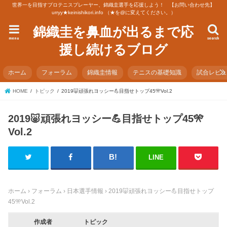
世界一を目指すプロテニスプレーヤー、錦織圭選手を応援しよう！ 【お問い合わせ先】
urryy★keinishikori.info （★を@に変えてください。）
錦織圭を鼻血が出るまで応
menu
search
援し続けるブログ
ホーム
フォーラム
錦織圭情報
テニスの基礎知識
試合レビ
HOME
トピック
2019🐷頑張れヨッシー💪目指せトップ45🎌Vol.2
2019🐷頑張れヨッシー💪目指せトップ45🎌
Vol.2
LINE
ホーム
›
フォーラム
›
日本選手情報
›
2019🐷頑張れヨッシー💪目指せトップ
45🎌Vol.2
作成者
トピック