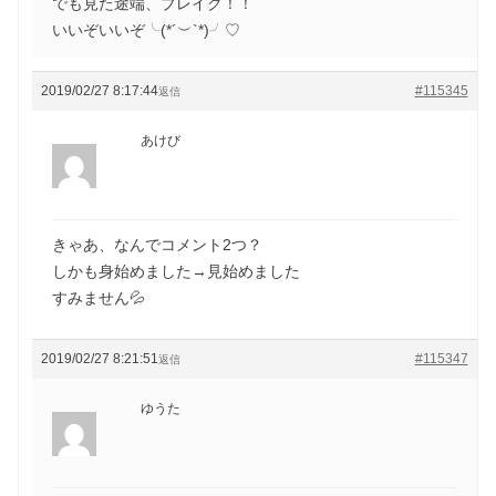
でも見た途端、ブレイク！！
いいぞいいぞ╰(*´︶`*)╯♡
2019/02/27 8:17:44
#115345
返信
あけび
きゃあ、なんでコメント2つ？
しかも身始めました→見始めました
すみません💦
2019/02/27 8:21:51
#115347
返信
ゆうた