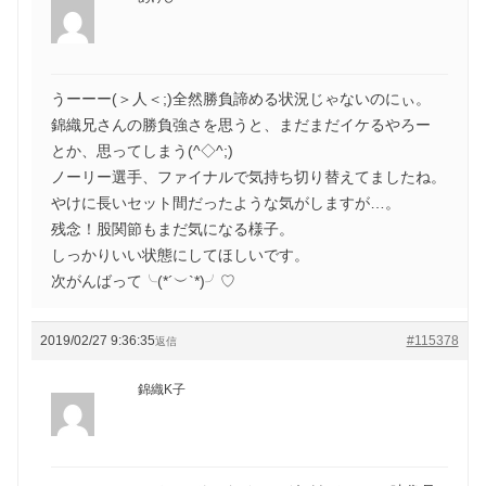
うーーー(＞人＜;)全然勝負諦める状況じゃないのにぃ。
錦織兄さんの勝負強さを思うと、まだまだイケるやろー
とか、思ってしまう(^◇^;)
ノーリー選手、ファイナルで気持ち切り替えてましたね。
やけに長いセット間だったような気がしますが…。
残念！股関節もまだ気になる様子。
しっかりいい状態にしてほしいです。
次がんばって╰(*´︶`*)╯♡
2019/02/27 9:36:35
#115378
返信
錦織K子