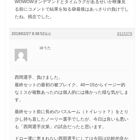
WOWOWオンデマンドとタイムラグがあるせいか映像見
る前にコメントで結果を知る😅最後はあっさりの負けでし
たね。残念でした。
2019/02/27 9:38:52
#115379
返信
ゆうた
西岡選手、負けました。
最終セットの最初の被ブレイク、40ー15からイージー的
なミスが複数あったのは個人的には痛かった様な気がしま
す。
最終セット前に長めのバスルーム（トイレット？）をとり
少し持ち直したノーリー選手でしたが、今日は良いも悪い
も「西岡選手次第」の試合だったと思います。
ドロー運に恵まれない西岡選手にしては今回は比較的良か