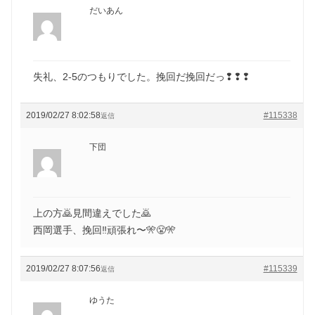
だいあん
失礼、2-5のつもりでした。挽回だ挽回だっ❢❢❢
2019/02/27 8:02:58
#115338
返信
下団
上の方🙇見間違えでした🙇
西岡選手、挽回‼️頑張れ〜🎌😤🎌
2019/02/27 8:07:56
#115339
返信
ゆうた