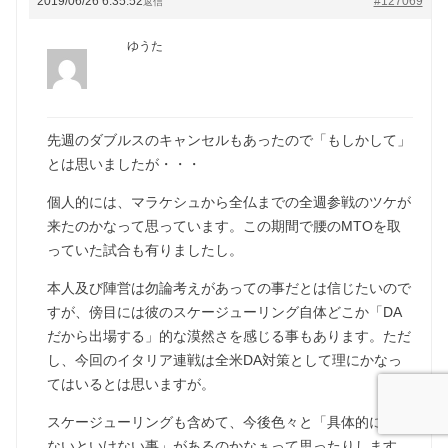
2019/06/26 6:35:52
#127069
返信
ゆうた
先週のダブルスのキャンセルもあったので「もしかして」
とは思いましたが・・・
個人的には、マラケシュから全仏までの全週参戦のツケが
来たのかなって思っています。この期間で腰のMTOを取
っていた試合も有りましたし。
本人及び陣営は勿論考えがあっての事だとは信じたいので
すが、傍目には彼のスケージューリング自体どこか「DA
だから出場する」的な漠然さを感じる事もあります。ただ
し、今回のイタリア連戦は全米DA対策として理にかなっ
てはいるとは思いますが。
スケージューリングも含めて、今後色々と「具体的に考え
ないといけない事」があるのかなぁって思ったりします。