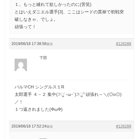
１。もっと縺れて欲しかったのに(苦笑)
とはいえダニエル選手[3]、ここはシードの貫禄で初戦突
破しなきゃ、でしょ。
頑張って！
2019/06/18 17:38:58
#126288
返信
下団
パルマCH シングルス１R
太郎選手 ４－２ 集中(੭ु´･ω･`)੭ु⁾⁾頑張れ～＼(◎o◎)
／！
１つ返されました(ΦωΦ)
2019/06/18 17:52:24
#126289
返信