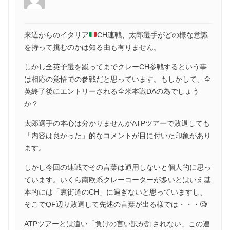
来週からのイタリア
CH連戦、太郎選手がどの様な意識
を持って挑むのかは知る由も有りません。
しかし全英予選を蹴ってまでクレーCH参戦するという事
は相応の覚悟での参戦だと思っています。もしかして、全
英終了後にエントリーされる全米本戦DAの為でしょう
か？
太郎選手の本心は分かりませんがATPツアーで敗退しても
「内容は良かった」的なコメントが目に付いた印象があり
ます。
しかし今回の連戦でその言葉は通用しないと個人的に思っ
ています。いくら南欧系クレーコーターが多いとはいえ基
本的には「裏街道のCH」に過ぎないと思っていますし、
そこでQF辺り敗退して先述の言葉が出る様では・・・🧐
ATPツアーとは違い「負けの言い訳が許されない」この連