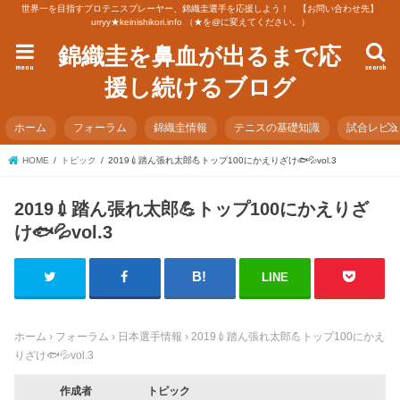
世界一を目指すプロテニスプレーヤー、錦織圭選手を応援しよう！ 【お問い合わせ先】
urryy★keinishikori.info （★を@に変えてください。）
錦織圭を鼻血が出るまで応
menu
search
援し続けるブログ
ホーム
フォーラム
錦織圭情報
テニスの基礎知識
試合レビ
HOME
トピック
2019💉踏ん張れ太郎💪トップ100にかえりざけ🐟💦vol.3
2019💉踏ん張れ太郎💪トップ100にかえりざ
け🐟💦vol.3
LINE
ホーム
›
フォーラム
›
日本選手情報
›
2019💉踏ん張れ太郎💪トップ100にかえ
りざけ🐟💦vol.3
作成者
トピック