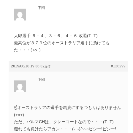
下団
太郎選手 ６－４、３－６、４－６ 敗退(T_T)
最高位が３７９位のオーストラリア選手に負けても
た・・・(+o+)
2019/06/18 19:36:32
#126299
返信
下団
☝オーストラリアの選手を馬鹿にするつもりはありません
(+o+)
ただ、パルマCHは、クレーコートなので・・・(T_T)
縺れても負けたらアカン・・・(-_-)/~~~ピシー!ピシー!