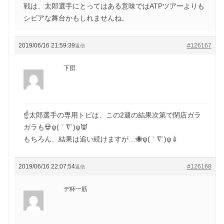
戦は、太郎選手にとってはある意味ではATPツアーよりも
シビアな舞台かもしれませんね。
2019/06/16 21:59:39
#126167
返信
下団
☝️太郎選手の専用トピは、この2週の結果次第で閉店ガラ
ガラも💀ψ(｀∇´)ψ👿
もちろん、結果は追い続けますが…🐝ψ(｀∇´)ψ💉
2019/06/16 22:07:54
#126168
返信
デ杯一筋