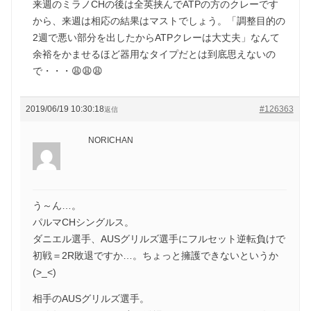
来週のミラノCHの後は全英挟んでATPの方のクレーです
から、来週は相応の結果はマストでしょう。「調整目的の
2週で悪い部分を出したからATPクレーは大丈夫」なんて
余裕をかませるほど器用なタイプだとは到底思えないの
で・・・😩😩😩
2019/06/19 10:30:18
#126363
返信
NORICHAN
う～ん…。
パルマCHシングルス。
ダニエル選手、AUSグリルズ選手にフルセット逆転負けで
初戦＝2R敗退ですか…。ちょっと擁護できないというか
(>_<)
相手のAUSグリルズ選手。