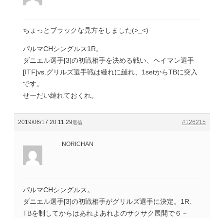
ちょっとブラックな見方をしました(>_<)
パルマCHシングルス1R。
ダニエル選手[3]の初戦相手を決める戦い、ヘイマン選手
[ITF]vs.グリルズ選手戦は縺れに縺れ、1setからTBに突入
です。
せーだい縺れておくれ。
2019/06/17 20:11:29
#126215
返信
NORICHAN
パルマCHシングルス。
ダニエル選手[3]の初戦相手がグリルズ選手に決定。1R、
TBを制してからはあれよあれよのサクサク展開で６－