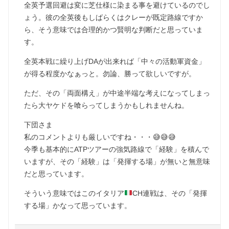
全英予選回避は変に芝仕様に染まる事を避けているのでし
ょう。彼の全英後もしばらくはクレーが既定路線ですか
ら、そう意味では合理的かつ賢明な判断だと思っていま
す。
全英本戦に繰り上げDAが出来れば「中々の活動軍資金」
が得る程度かなぁっと。勿論、勝って欲しいですが。
ただ、その「両面構え」が中途半端な考えになってしまっ
たら大ヤケドを喰らってしまうかもしれませんね。
下団さま
私のコメントよりも厳しいですね・・・😅😅😅
今季も基本的にATPツアーの強気路線で「経験」を積んで
いますが、その「経験」は「発揮する場」が無いと無意味
だと思っています。
そういう意味ではこのイタリア
CH連戦は、その「発揮
する場」かなって思っています。