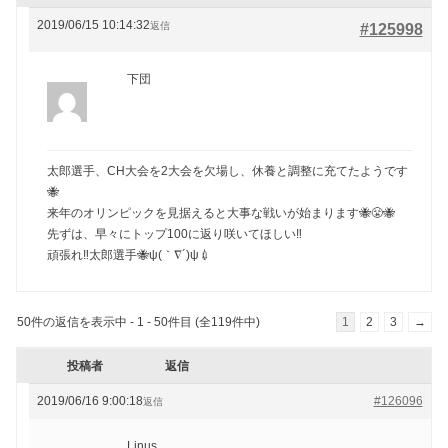
2019/06/15 10:14:32
返信
#125998
下団
太郎選手、CH大会を2大会を欠場し、休養と調整に充てたようです
🐝
来年のオリンピックを見据えると大事な戦いが始まります🐝😤🐝
先ずは、早々にトップ100に返り咲いてほしい‼️
頑張れ‼️太郎選手🐝ψ(｀∇´)ψ💉
50件の返信を表示中 - 1 - 50件目 (全119件中)
1
2
3
→
投稿者
返信
2019/06/16 9:00:18
#126096
返信
Linus