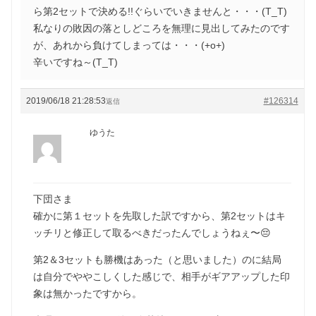
ら第2セットで決める!!ぐらいでいきませんと・・・(T_T)
私なりの敗因の落としどころを無理に見出してみたのです
が、あれから負けてしまっては・・・(+o+)
辛いですね～(T_T)
2019/06/18 21:28:53
#126314
返信
ゆうた
下団さま
確かに第１セットを先取した訳ですから、第2セットはキ
ッチリと修正して取るべきだったんでしょうねぇ〜😔
第2＆3セットも勝機はあった（と思いました）のに結局
は自分でややこしくした感じで、相手がギアアップした印
象は無かったですから。