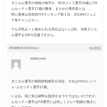
ダニエル選手の初戦の相手が、RUSコトフ選手20歳とITA
ムセッティ選手17歳の勝者、まさかの青田君とは…。
特に後者は現在BOYSランキング第１位、2019AOジュニ
ア単チャンピオン。
でも浮気云々と責められる所以はないし(笑) 当然ダニエ
ル選手を100％応援ですから。
2019/06/25 0:02:42
#126952
返信
NORICHAN
ダニエル選手の初戦対戦相手が決定。それはITAロレンツ
ォ･ムセッティ選手17歳。
いえね、別に安心材料を提供するワケではないのですが、
ムセッティ選手はITA選手には珍しくクレー戦績が無きに