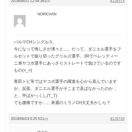
2019/06/21 12:54:38
#126574
返信
NORICHAN
パルマCHシングルス。
今になって悔しさが沸々と…。だって、ダニエル選手をフ
ルセットで振り切ったグリルズ選手、3Rでベレッティー
ニ弟ヤコポ選手にあっさりストレートで負けているのです
もの(>_<)
青田トピ等ではヤコポ選手の躍進を心から喜んでいます
が、反面、ダニエル選手がそこまで及ばなかったのか…
と、半ばがっくし(T_T)
でも腰痛ですか…。来週のミラノCH大丈夫かしら？
2019/06/23 0:25:52
#126726
返信
ゆうた