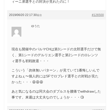
ィーニ弟選手との対決が見れたのに！
2019/06/20 22:17:30
#126500
返信
ゆうた
現在も開催中のパルマCHは第3シードの太郎選手だけで無
く、第1シードのデルリエン選手と第2シードのロレンツ
ィ選手も初戦敗退・・・
こういう「勿体無いパターン」が見ていて1番悔しいんで
すよねぇ〜個人的にはSFでロブレド選手との対戦が見た
かった・・・😩😩😩
あと気になるのは同大会のダブルスを腰痛でwithdrawした
事です。来週は大丈夫なのでしょうか・・・🧐