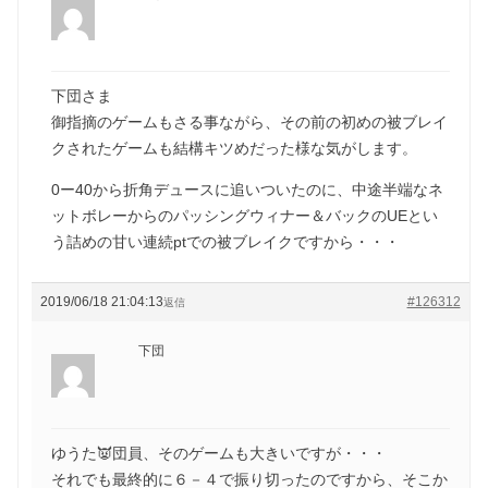
下団さま
御指摘のゲームもさる事ながら、その前の初めの被ブレイ
クされたゲームも結構キツめだった様な気がします。
0ー40から折角デュースに追いついたのに、中途半端なネ
ットボレーからのパッシングウィナー＆バックのUEとい
う詰めの甘い連続ptでの被ブレイクですから・・・
2019/06/18 21:04:13
#126312
返信
下団
ゆうた👿団員、そのゲームも大きいですが・・・
それでも最終的に６－４で振り切ったのですから、そこか