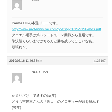
Parma CHの本選ドローです。
http://www.protennislive.com/posting/2019/9190/mds.pdf
ダニエル選手は第３シードで、２回戦から登場です。
準決勝くらいまではちゃんと勝ち残ってほしいなあ。
頑張れ〜。
2019/06/16 11:46:38
#126107
返信
NORICHAN
かえりざけ…で通すのね(笑)
どうも吉幾三さんの「酒よ」のメロディーが頭を離れず…
(苦笑)