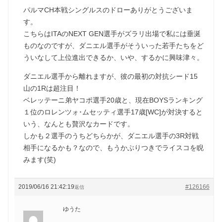
パルマCH本戦シングルスのドローありがとうございま
す。
こちらはITAのNEXT GEN選手がズラリ出場で私には垂涎
ものなのですが、ダニエル選手がそういった若手たちをど
ういなして上位進出できるか、いや、するかに興味津々。
ダニエル選手から離れますが、彼の最初の対抗シード15
山の1Rは超注目！
ベレッテーニ弟ヤコポ選手20歳と、現在BOYSランキング
１位のロレンツォ･ムセッティ選手17歳[WC]が対決すると
いう、なんとも贅沢なカードです。
しかも２選手のうちどちらかが、ダニエル選手の3R対戦
相手になるかも？なので、もうかぶりつきでライスコを睨
みます(笑)
2019/06/16 21:42:19
#126166
返信
ゆうた