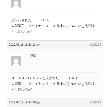
ブレバされた・・・(+o+)
太郎選手、ファイナル ４－３ 集中(੭ु´･ω･`)੭ु⁾⁾頑張れ
～＼(◎o◎)／！
2019/06/18 19:23:11
#126296
返信
下団
０－４０ のチャンスを凌がれた・・・(+o+)
太郎選手、ファイナル ４－４ 集中(੭ु´･ω･`)੭ु⁾⁾頑張れ
～＼(◎o◎)／！
2019/06/18 19:34:08
#126298
返信