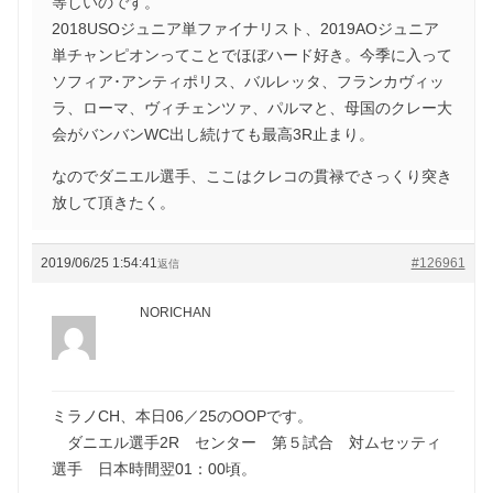
等しいのです。
2018USOジュニア単ファイナリスト、2019AOジュニア
単チャンピオンってことでほぼハード好き。今季に入って
ソフィア･アンティポリス、バルレッタ、フランカヴィッ
ラ、ローマ、ヴィチェンツァ、パルマと、母国のクレー大
会がバンバンWC出し続けても最高3R止まり。
なのでダニエル選手、ここはクレコの貫禄でさっくり突き
放して頂きたく。
2019/06/25 1:54:41
#126961
返信
NORICHAN
ミラノCH、本日06／25のOOPです。
ダニエル選手2R センター 第５試合 対ムセッティ
選手 日本時間翌01：00頃。