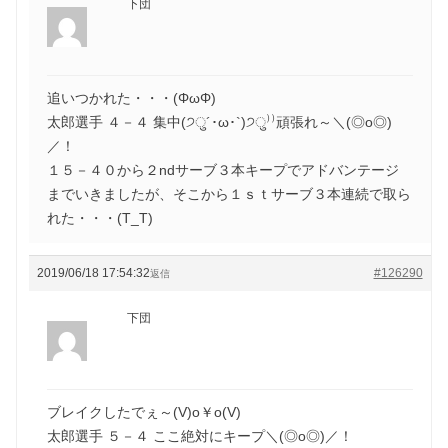
下団
追いつかれた・・・(ΦωΦ)
太郎選手 ４－４ 集中(੭ु´･ω･`)੭ु⁾⁾頑張れ～＼(◎o◎)
／！
１５－４０から２ndサーブ３本キープでアドバンテージ
までいきましたが、そこから１ｓｔサーブ３本連続で取ら
れた・・・(T_T)
2019/06/18 17:54:32
#126290
返信
下団
ブレイクしたでぇ～(V)o￥o(V)
太郎選手 ５－４ ここ絶対にキープ＼(◎o◎)／！