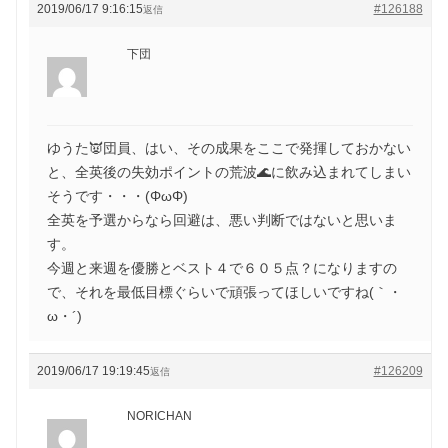
2019/06/17 9:16:15
#126188
返信
下団
ゆうた👿団員、はい、その成果をここで発揮しておかない
と、全英後の失効ポイントの荒波🌊に飲み込まれてしまい
そうです・・・(ΦωΦ)
全英を予選からなら回避は、悪い判断ではないと思いま
す。
今週と来週を優勝とベスト４で６０５点？になりますの
で、それを最低目標ぐらいで頑張ってほしいですね(｀・
ω・´)ゞ
2019/06/17 19:19:45
#126209
返信
NORICHAN