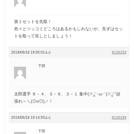
第１セットを先取！
色々とツッコミどころはあるかもしれないが、先ずはセッ
トを取って良しとしましょう！
2019/06/18 19:05:01
#126293
返信
下団
太郎選手 ６－４、３－６、３－１ 集中(੭ु´･ω･`)੭ु⁾⁾頑
張れ～＼(◎o◎)／！
2019/06/18 19:14:55
#126294
返信
下団