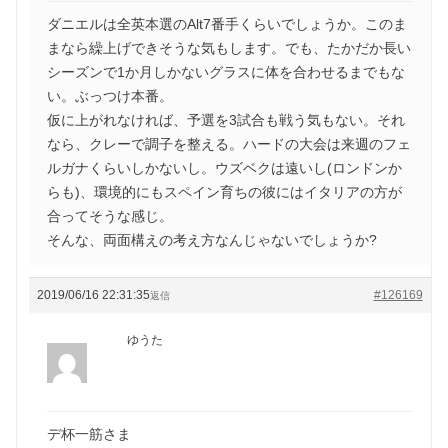
ダニエルは全英本選のAlt7番手くらいでしょうか。このま
まなら繰上げできそうな気もします。でも、たかだか長い
シーズンで1か月しかないグラスに体を合わせるまでもな
い。ぶっつけ本番。
仮に上がれなければ、予選を3試合も戦う気もない。それ
なら、クレーで調子を整える。ハードの大会は来週のフェ
ルガナくらいしかないし。ウズベクは遠いし(ロンドンか
らも)、環境的にもスペイン育ちの彼にはイタリアの方が
合ってそうな感じ。
そんな、両面構えの考え方なんじゃないでしょうか?
2019/06/16 22:31:35
#126169
返信
ゆうた
デ杯一筋さま