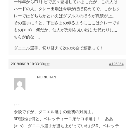
一昨年からFUトピで度々登場していましたが、この人は
ハードの人。クレー出場は今季がほぼ初めてで、しかもク
レーではどちらかといえばダブルスのほうが戦績が上。
その選手に？と。下団さまの仰るようにここはクレーです
もの(>_<) 何だか、仙人が光明を見い出した代わりにこ
ちらが的な…。
ダニエル選手、切り替えて次の大会で頑張って！
2019/06/19 10:33:30
#126364
返信
NORICHAN
↑↑↑
余談ですが、ダニエル選手の最初の対抗山。
3R進出は何と、ベレッティーニ弟ヤコポ選手！ ああ
(>_<) ダニエル選手が勝ち上がっていれば3R、ベレッテ