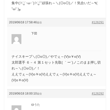
集中(੭ु´･ω･`)੭ु⁾⁾頑張れ～＼(◎o◎)／！気合いだ～٩(
”ω” )و
2019/06/18 17:58:46
#126291
返信
下団
ナイスキープ＼(◎o◎)／やでぇ～(V)o￥o(V)
太郎選手 ６－４ 第１セット先取( ｀ー´)ノこのまま押し切
れ～＼(◎o◎)／！
ええでぇ～(V)o￥o(V)ええでぇ～(V)o￥o(V)ええでぇ～
(V)o￥o(V)
2019/06/18 18:00:10
#126292
返信
ゆうた