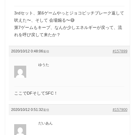
3rdセット、第6ゲームやっとジョコビッチブレーク返して
吠えた〜、そして 会場煽る〜😅
第7ゲームもキープ、なんか少しエネルギーが戻って、流
れを呼び戻して来たか？
2020/10/12 0:48:06
#157899
返信
ゆうた
ここでDFそしてSFC！
2020/10/12 0:51:32
#157900
返信
だいあん