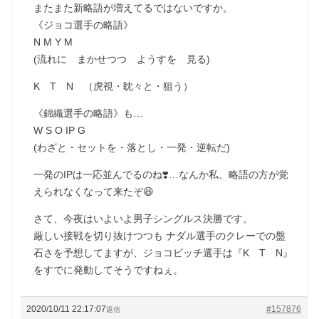
またまた新略語が増えてるではないですか。
《ジョコ選手の略語》
N M Y M
(流れに まかせつつ ようすを 見る)
K T N （虎視・眈々と・狙う）
《錦織選手の略語》も…
W S O IP G
(わざと・セットを・落とし・一発・逆転だ)
一発のIPは一応並んでるのね❣️…なんか私、略語の方が覚
えられなくなって来たぞ😆
さて、今夜はいよいよ男子シングルス決勝です。
厳しい接戦を切り抜けつつも ナダル選手のクレーでの盤
石さを予想してますが、ジョコビッチ選手は『K T N』
をすでに発動してそうですねぇ。
2020/10/11 22:17:07
#157876
返信