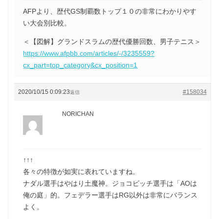
AFPより、歴代GS制覇数トップ１０の非常にわかりやす
い大会別比較。
＜【図解】グランドスラムの歴代優勝回数、男子テニス＞
https://www.afpbb.com/articles/-/3235559?
cx_part=top_category&cx_position=1
2020/10/15 0:09:23
#158034
返信
NORICHAN
↑↑↑
各々の特徴が如実に表れていますね。
ナダル選手はやはり土魔神。ジョコビッチ選手は「AOは
俺の庭」的。フェデラー選手はRG以外は非常にバランス
よく。