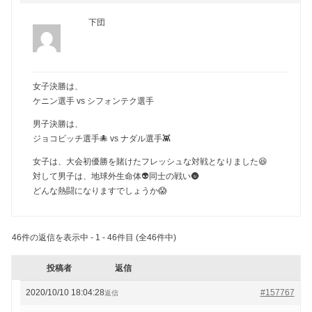
下団
女子決勝は、
ケニン選手 vs シフォンテク選手
男子決勝は、
ジョコビッチ選手🐙 vs ナダル選手👾
女子は、大会初優勝を賭けたフレッシュな対戦となりました😆
対して男子は、地球外生命体👽同士の戦い🌚
どんな熱闘になりますでしょうか😱
46件の返信を表示中 - 1 - 46件目 (全46件中)
投稿者
返信
2020/10/10 18:04:28
#157767
返信