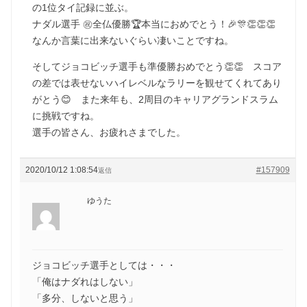
の1位タイ記録に並ぶ。
ナダル選手 ㊗️全仏優勝🏆本当におめでとう！🎉🎊👏👏👏
なんか言葉に出来ないぐらい凄いことですね。
そしてジョコビッチ選手も準優勝おめでとう👏👏 スコア
の差では表せないハイレベルなラリーを観せてくれてあり
がとう😊 また来年も、2周目のキャリアグランドスラム
に挑戦ですね。
選手の皆さん、お疲れさまでした。
2020/10/12 1:08:54
#157909
返信
ゆうた
ジョコビッチ選手としては・・・
「俺はナダれはしない」
「多分、しないと思う」