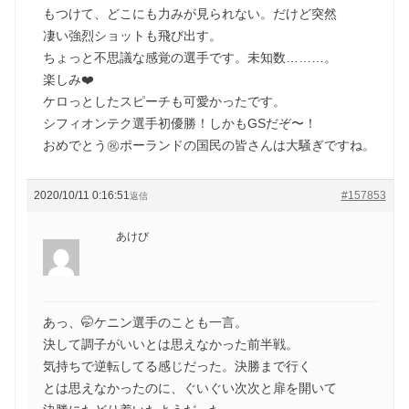
もつけて、どこにも力みが見られない。だけど突然
凄い強烈ショットも飛び出す。
ちょっと不思議な感覚の選手です。未知数………。
楽しみ❤️
ケロっとしたスピーチも可愛かったです。
シフィオンテク選手初優勝！しかもGSだぞ〜！
おめでとう㊗️ポーランドの国民の皆さんは大騒ぎですね。
2020/10/11 0:16:51
#157853
返信
あけび
あっ、🤭ケニン選手のことも一言。
決して調子がいいとは思えなかった前半戦。
気持ちで逆転してる感じだった。決勝まで行く
とは思えなかったのに、ぐいぐい次次と扉を開いて