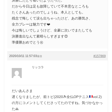
決勝にたどり着いたようだった。
だから今日は足も故障していて不本意なところも
たくさんあったのでしょうね、本人としても。
残念で悔しくて涙も出ちゃったけど、あの勝気さ、
全力プレーは魅力です❤️
今は悔しいでしょうけど、全豪に次いでまたしても
決勝進出なんて素晴らしすぎます😍
準優勝おめでとう㊗️
2020/10/11 11:57:03
#157869
返信
リッコラ
だいあんさま
遅くなりましたが、前トピ(2020
🎾
全仏OPテニス
vol.2)
の方にコメントしてくださってたのですね。気づかなかっ
た
🙏