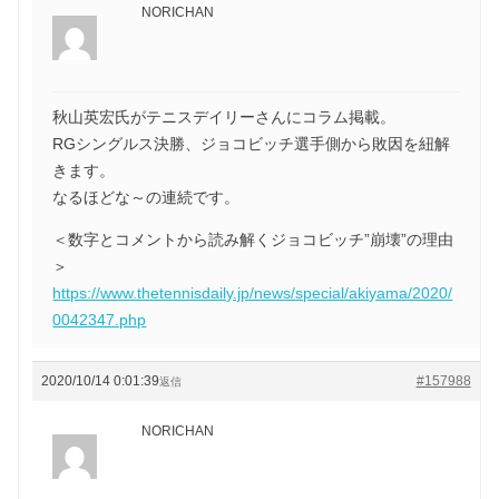
NORICHAN
秋山英宏氏がテニスデイリーさんにコラム掲載。
RGシングルス決勝、ジョコビッチ選手側から敗因を紐解
きます。
なるほどな～の連続です。
＜数字とコメントから読み解くジョコビッチ”崩壊”の理由
＞
https://www.thetennisdaily.jp/news/special/akiyama/2020/
0042347.php
2020/10/14 0:01:39
#157988
返信
NORICHAN