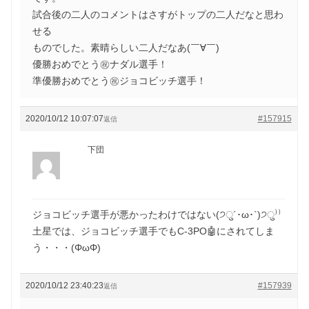
試合後の二人のコメントはさすがトップの二人だなと思わ
せる
ものでした。素晴らしい二人だなあ(￣∀￣)
優勝おめでとう㊗️ナダル選手！
準優勝おめでとう㊗️ジョコビッチ選手！
2020/10/12 10:07:07
#157915
返信
下団
ジョコビッチ選手が悪かったわけではない(੭ु´･ω･`)੭ु⁾⁾
土星では、ジョコビッチ選手でもC-3PO🤖にされてしま
う・・・(ΦωΦ)
2020/10/12 23:40:23
#157939
返信