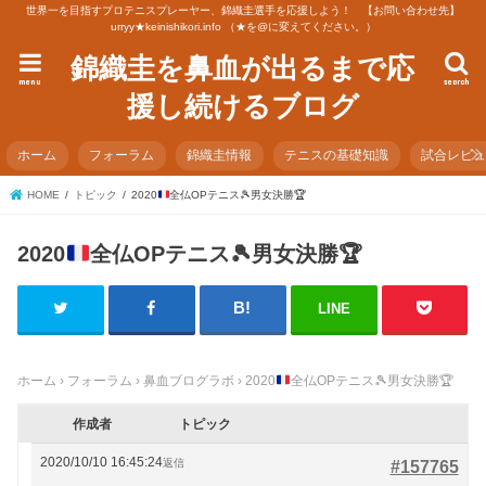
世界一を目指すプロテニスプレーヤー、錦織圭選手を応援しよう！ 【お問い合わせ先】
urryy★keinishikori.info （★を@に変えてください。）
錦織圭を鼻血が出るまで応
menu
search
援し続けるブログ
ホーム
フォーラム
錦織圭情報
テニスの基礎知識
試合レビ
HOME
トピック
2020
全仏OPテニス
🎾
男女決勝
🏆
2020
全仏OPテニス
🎾
男女決勝
🏆
LINE
ホーム
›
フォーラム
›
鼻血ブログラボ
›
2020
全仏OPテニス
🎾
男女決勝
🏆
作成者
トピック
2020/10/10 16:45:24
返信
#157765