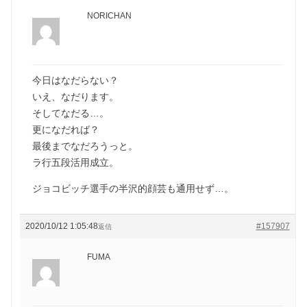
NORICHAN
今日はなだらない？
いえ、なだります。
そしてなだる…。
更になだれば？
最後までなだろうっと。
ラ行五段活用成立。
ジョコビッチ選手の半沢的顔芸も通用せず…。
2020/10/12 1:05:48
#157907
返信
FUMA