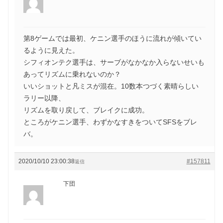
第8ゲームでは最初、ケニン選手のほうに流れが傾いてい
るように見えた。
シフィオンテク選手は、サーブがなかなか入らないせいも
あってリズムに乗れないのか？
いいショットと凡ミスが混在。10数本つづく素晴らしい
ラリー以降、
リズムを取り戻して、ブレイクに成功。
ところがケニン選手、わずかなすきをついてSFSをブレ
バ。
2020/10/10 23:00:38
#157811
返信
下団