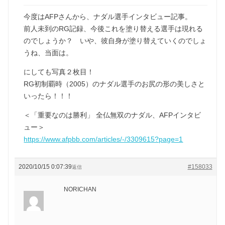
今度はAFPさんから、ナダル選手インタビュー記事。
前人未到のRG記録、今後これを塗り替える選手は現れる
のでしょうか？ いや、彼自身が塗り替えていくのでしょ
うね、当面は。
にしても写真２枚目！
RG初制覇時（2005）のナダル選手のお尻の形の美しさと
いったら！！！
＜「重要なのは勝利」 全仏無双のナダル、AFPインタビ
ュー＞
https://www.afpbb.com/articles/-/3309615?page=1
2020/10/15 0:07:39
#158033
返信
NORICHAN