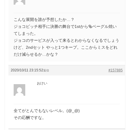
こんな展開を誰が予想したか…？
ジョコビッチ相手に決勝の舞台で1stから🥯ベーグル焼い
てしまった。
ジョコのサービスが入って来るとわからなくなるでしょう
けど、2ndセット やっと1つキープ。ここからミスをどれ
だけ減らせるか…かな？
2020/10/11 23:15:52
#157885
返信
おけい
全てがとんでもないレベル。(@_@)
その応酬ですな。