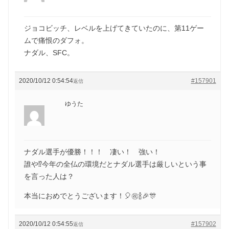
ジョコビッチ、レベルを上げてきていたのに、第11ゲー
ムで痛恨のダフォ。
ナダル、SFC。
2020/10/12 0:54:54
#157901
返信
ゆうた
ナダル選手が優勝！！！ 凄い！ 強い！
誰や⁉️今年の全仏の環境だとナダル選手は厳しいという事
を言った人は？
本当におめでとうございます！🎈㊗️🍾🎉🎊
2020/10/12 0:54:55
#157902
返信