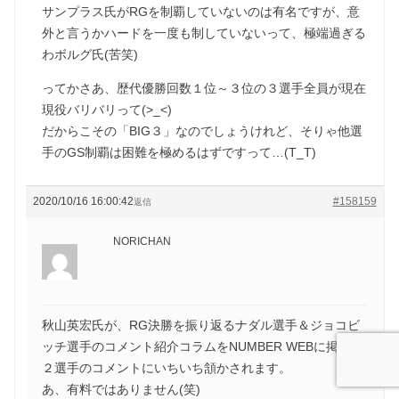
サンプラス氏がRGを制覇していないのは有名ですが、意
外と言うかハードを一度も制していないって、極端過ぎる
わボルグ氏(苦笑)
ってかさあ、歴代優勝回数１位～３位の３選手全員が現在
現役バリバリって(>_<)
だからこその「BIG３」なのでしょうけれど、そりゃ他選
手のGS制覇は困難を極めるはずですって…(T_T)
2020/10/16 16:00:42
#158159
返信
NORICHAN
秋山英宏氏が、RG決勝を振り返るナダル選手＆ジョコビ
ッチ選手のコメント紹介コラムをNUMBER WEBに掲載。
２選手のコメントにいちいち頷かされます。
あ、有料ではありません(笑)