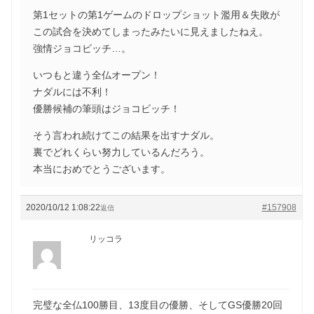
第1セットの第1ゲームのドロップショット濫用＆失敗が
この試合を決めてしまったみたいに見えましたねえ。
強情ジョコビッチ…。
いつもと違う全仏オープン！
ナダルには不利！
優勝候補の筆頭はジョコビッチ！
そう言われ続けてこの結果を出すナダル。
裏でどれくらい努力しているんだろう。
本当におめでとうございます。
2020/10/12 1:08:22
#157908
返信
リッコラ
完璧な全仏100勝目、13度目の優勝、そしてGS優勝20回