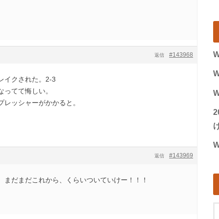
W
#143968
返信
W
イクされた。2-3
なってて悔しい。
W
プレッシャーがかかると。
げ
W
#143969
返信
３ まだまだこれから、くらいついていけー！！！