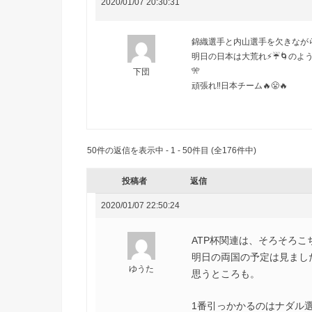
2020/01/07 20:30:31
錦織選手と内山選手を欠きながら
明日の日本は大荒れ⚡️☔️🌀の
🎌
下団
頑張れ‼️日本チーム🔥😤🔥
50件の返信を表示中 - 1 - 50件目 (全176件中)
投稿者
返信
2020/01/07 22:50:24
ATP杯関連は、そろそろこ
明日の両国の予定は見まし
ゆうた
思うところも。
1番引っかかるのはナダル