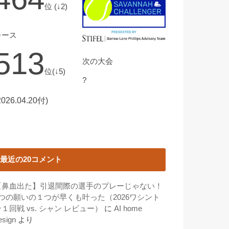
位 (↓2)
レース
513
次の大会
位(↓5)
?
2026.04.20付)
最近の20コメント
【鼻血出た】引退間際の選手のプレーじゃない！
3つの願いの１つが早くも叶った（2026ワシント
１回戦 vs. シャン レビュー）
に
AI home
esign
より