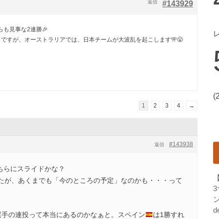
返信
#143929
も見事な2連勝🎉
ようですが、オーストラリアでは、日本チームが大波乱を起こします🎌😤
(
1
2
3
4
→
#143938
返信
ちらにスライドかな？
たが、あくまでも「今のところの予定」なのかも・・・って
ン
d
選手の連投って本当にあるのかなぁと。スペイン
は1勝すれ