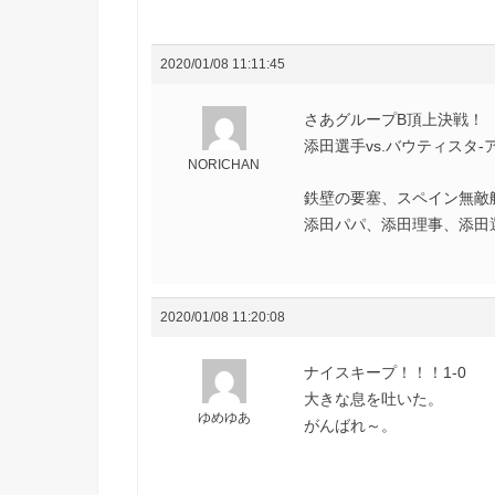
2020/01/08 11:11:45
さあグループB頂上決戦！
添田選手vs.バウティスタ
NORICHAN
鉄壁の要塞、スペイン無敵
添田パパ、添田理事、添田
2020/01/08 11:20:08
ナイスキープ！！！1-0
大きな息を吐いた。
ゆめゆあ
がんばれ～。