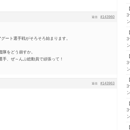
#143960
返信
ン
-アグート選手戦がそろそろ始まります。
ン
艦隊をどう崩すか。
選手、ぜ～んぶ総動員で頑張って！
ン
#143963
返信
ン
ン