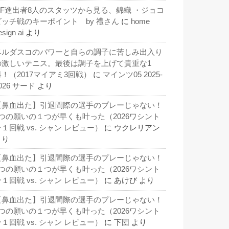
QF進出者8人のスタッツから見る、錦織 ・ジョコ
ビッチ戦のキーポイント by 禮さん
に
home
esign ai
より
ベルダスコのパワーと自らの調子に苦しみ出入り
の激しいテニス。最後は調子を上げて貴重な1
勝！（2017マイアミ3回戦）
に
マインツ05 2025-
026 サード
より
【鼻血出た】引退間際の選手のプレーじゃない！
3つの願いの１つが早くも叶った（2026ワシント
１回戦 vs. シャン レビュー）
に
ウクレリアン
より
【鼻血出た】引退間際の選手のプレーじゃない！
3つの願いの１つが早くも叶った（2026ワシント
１回戦 vs. シャン レビュー）
に
あけび
より
【鼻血出た】引退間際の選手のプレーじゃない！
3つの願いの１つが早くも叶った（2026ワシント
１回戦 vs. シャン レビュー）
に
下団
より