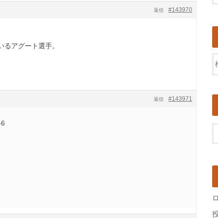
#143970
返信
いるアグート選手。
#143971
返信
6