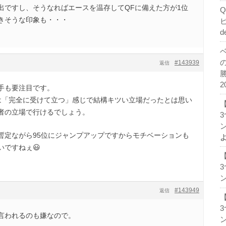
進出ですし、そうなればエースを温存してQFに備えた方が1位
きそうな印象も・・・
d
#143939
返信
2
手も要注目です。
は「完全に受けて立つ」感じで結構キツい立場だったとは思い
者の立場で行けるでしょう。
ン
れ暫定ながら95位にジャンプアップですからモチベーションも
いですねぇ😃
ン
#143949
返信
言われるのも嫌なので。
ン