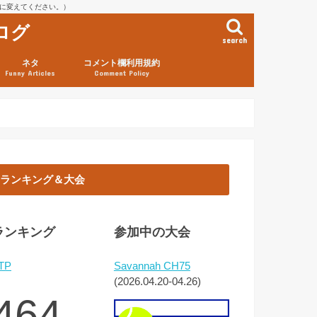
を@に変えてください。）
ログ
search
ネタ
コメント欄利用規約
Funny Articles
Comment Policy
ランキング＆大会
ランキング
参加中の大会
TP
Savannah CH75
(2026.04.20-04.26)
464