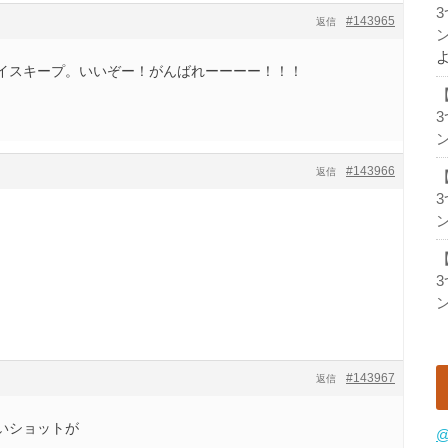
#143965
返信
ン
イスキープ。いいぞー！がんばれーーーー！！！
ン
#143966
返信
ン
。
ン
#143967
返信
いショットが
@