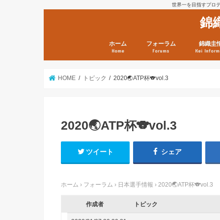
世界一を目指すプロテニ
錦
ホーム
フォーラム
錦織圭
Home
Forums
Kei Inform
日本選手情報
鼻血ブログラボ
鼻血ブログ分析班
Kei’s Me
錦織圭プ
錦織圭 戦
ランキン
錦織圭関
鼻血が出た
次は見とけ
日現在）
点）
HOME
トピック
2020🌏ATP杯🐨vol.3
2020🌏ATP杯🐨vol.3
ツイート
シェア
ホーム
›
フォーラム
›
日本選手情報
›
2020🌏ATP杯🐨vol.3
作成者
トピック