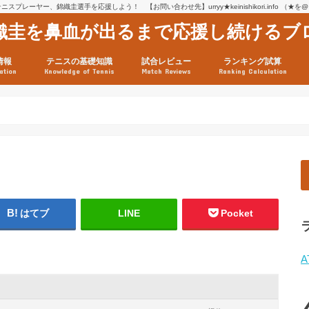
スプレーヤー、錦織圭選手を応援しよう！ 【お問い合わせ先】urryy★keinishikori.info （★
織圭を鼻血が出るまで応援し続けるブ
情報
テニスの基礎知識
試合レビュー
ランキング試算
ation
Knowledge of Tennis
Match Reviews
Ranking Calculation
ssage
ロフィール
績
グ推移
連グッズ
試合まとめ（2025年1月16
リスト（2021年8月10日時
ツアーの構造
ATPツアー ポイント表
テニス情報入手法
はてブ
LINE
Pocket
A