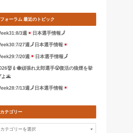
フォーラム 最近のトピック
eek31:8/3週
日本選手情報
🗾
eek30:7/27週
🗾
日本選手情報
eek29:7/20週
日本選手情報
🗾
2026👹💉🐝頑張れ太郎選手😤復活の狼煙を挙
よ🌋
eek28:7/13週
🗾
日本選手情報
カテゴリー