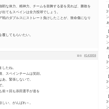
強靭な体力、精神力、チームを鼓舞する姿を見れば、勝敗を
が出てもスペインは全力投球でしょう。
ン
ア戦のダブルスにストレート負けしたことが、致命傷になり
を覆してもらいたい。
ン
#143959
返信
ン
ましたね。
情、スペインチームは笑顔。
なあ、緊張しないで。
で。
ン
も前々回も添田選手が道を
欲しい、がんばれ～。
ン