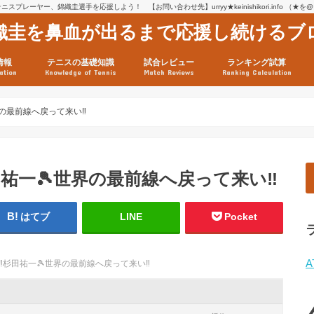
スプレーヤー、錦織圭選手を応援しよう！ 【お問い合わせ先】urryy★keinishikori.info （★
織圭を鼻血が出るまで応援し続けるブ
情報
テニスの基礎知識
試合レビュー
ランキング試算
ation
Knowledge of Tennis
Match Reviews
Ranking Calculation
ssage
ロフィール
績
グ推移
連グッズ
試合まとめ（2025年1月16
リスト（2021年8月10日時
ツアーの構造
ATPツアー ポイント表
テニス情報入手法
界の最前線へ戻って来い‼️
杉田祐一🎾世界の最前線へ戻って来い‼️
はてブ
LINE
Pocket
A
ろ‼️杉田祐一🎾世界の最前線へ戻って来い‼️