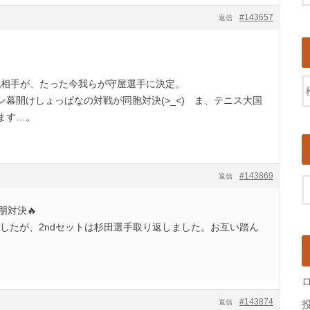
#143657
返信
対戦相手が、たった今我らが守屋選手に決定。
幕開けしょっぱなの対戦が同胞対決(>_<) ま、テニス大国
ます…。
#143869
返信
朋対決
🔥
ましたが、2ndセットは杉田選手取り返しました。お互い踏ん
#143874
返信