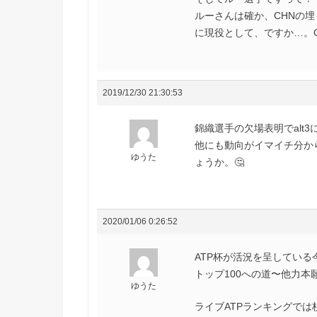
ルーさんは確か、CHNの
に現役として、ですか…。
2019/12/30 21:30:53
錦織選手の欠場表明でalt3
他にも動向がイマイチ分か
ゆうた
ょうか。🤔
2020/01/06 0:26:52
ATP杯が活況を呈してい
トップ100への道〜他力本
ゆうた
ライブATPランキングでは