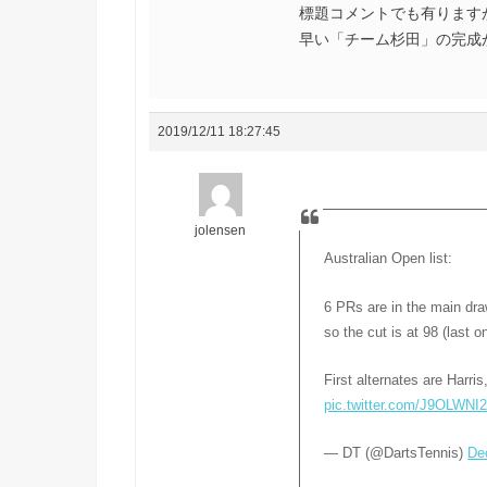
標題コメントでも有ります
早い「チーム杉田」の完成
2019/12/11 18:27:45
jolensen
Australian Open list:
6 PRs are in the main dra
so the cut is at 98 (last 
First alternates are Harr
pic.twitter.com/J9OLWNI
— DT (@DartsTennis)
De