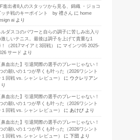
QF進出者8人のスタッツから見る、錦織 ・ジョコ
ビッチ戦のキーポイント by 禮さん
に
home
esign ai
より
ベルダスコのパワーと自らの調子に苦しみ出入り
の激しいテニス。最後は調子を上げて貴重な1
勝！（2017マイアミ3回戦）
に
マインツ05 2025-
026 サード
より
【鼻血出た】引退間際の選手のプレーじゃない！
3つの願いの１つが早くも叶った（2026ワシント
１回戦 vs. シャン レビュー）
に
ウクレリアン
より
【鼻血出た】引退間際の選手のプレーじゃない！
3つの願いの１つが早くも叶った（2026ワシント
１回戦 vs. シャン レビュー）
に
あけび
より
【鼻血出た】引退間際の選手のプレーじゃない！
3つの願いの１つが早くも叶った（2026ワシント
１回戦 vs. シャン レビュー）
に
下団
より