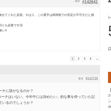
返信
#142641
魅せてくれた反面、やはり、この選手は精神面での安定が不可欠だと感
りも必要です😤
い‼️
(
1
2
3
4
→
#142739
返信
ーチに誰がなるのか？
はコーチはいない。今年中には決めたい」的な事を仰っていた記
ン
ているのでしょうか？
d