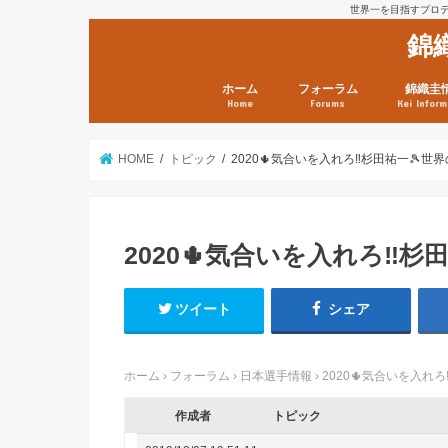
世界一を目指すプロテニ
錦
ホーム
フォーラム
錦織圭
Home
Forums
Kei Inform
日本選手情報
鼻血ブログラボ
鼻血ブログ分析班
Kei’s Me
錦織圭プ
錦織圭 戦
ランキン
錦織圭関
鼻血が出た
次は見とけ
日現在）
点）
HOME
トピック
2020🌵気合いを入れろ‼️杉田祐一🎾世
2020🌵気合いを入れろ‼️
ツイート
シェア
ホーム
›
フォーラム
›
日本選手情報
›
2020🌵気合いを入れ
作成者
トピック