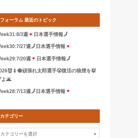
フォーラム 最近のトピック
eek31:8/3週
日本選手情報
🗾
eek30:7/27週
🗾
日本選手情報
eek29:7/20週
日本選手情報
🗾
2026👹💉🐝頑張れ太郎選手😤復活の狼煙を挙
よ🌋
eek28:7/13週
🗾
日本選手情報
カテゴリー