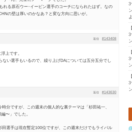
埋もれる原石ウー･イーピン選手のコーチになられたはず。なの
ン
CHNの壁は厚いのかなあ？と変な方向に思いが。
#143408
返信
ン
に浮上です。
らない選手もいるので、繰り上げDAについては五分五分でし
ン
ン
#143630
返信
る今時分ですが、この週末の個人的な裏テーマは「杉田祐一、
願編〜」でした。
杉田選手は現在暫定100位ですが、この週末だけでもライバル
@