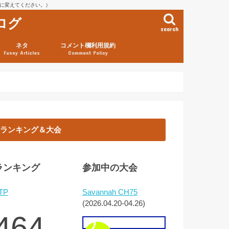
を@に変えてください。）
ログ
search
ネタ
コメント欄利用規約
Funny Articles
Comment Policy
ランキング＆大会
ランキング
参加中の大会
TP
Savannah CH75
(2026.04.20-04.26)
464