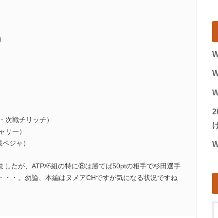
）
W
W
W
位・次戦チリッチ）
げ
ャリー）
戦ペジャ）
W
したが、ATP杯組の特に⑧は勝てば50ptの相手で杉田選手
・・・。勿論、本編はヌメアCHですが気になる状況ですね