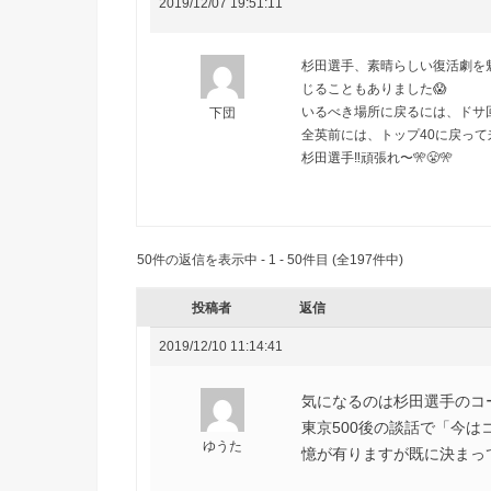
2019/12/07 19:51:11
杉田選手、素晴らしい復活劇を
じることもありました😱
いるべき場所に戻るには、ドサ回
下団
全英前には、トップ40に戻って来
杉田選手‼️頑張れ〜🎌😤🎌
50件の返信を表示中 - 1 - 50件目 (全197件中)
投稿者
返信
2019/12/10 11:14:41
気になるのは杉田選手のコ
東京500後の談話で「今
ゆうた
憶が有りますが既に決まっ