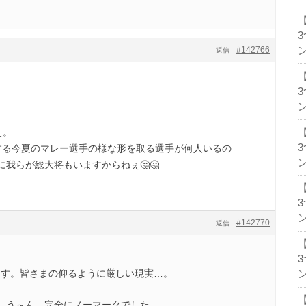
#142766
ン
返信
。
ン
ぇ。
する今夏のマレー選手の様な形を取る選手が何人いるの
ン
我らが総大将もいますからねぇ🤔🤔
ン
#142770
返信
ます。皆さまの仰るように厳しい現実…。
ン
 う～ん、完全にノーマークでした。