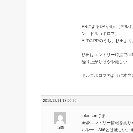
PRによるDAが6人（デ
ン、ドルゴポロフ）
ALTのPRのうち、杉田よ
杉田はエントリー時点でalt
繰り上がりはやや厳しい
ドルゴポロフのように本当
2019/12/11 18:50:26
jolensenさま
全豪エントリー情報をあり
白蘭
いやー、Alt6とは厳しい