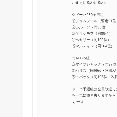
がまぁいるわいるわ。
☆ドーハ250予選組
①ジュムフール（暫定91位
②カルーソ（同93位)
③ゲラシモフ（同98位）
④ベセリー（同102位）
⑤マルティン（同104位)
☆ATP杯組
⑥マイフシャック（同97
⑦ハリス（同99位・次戦ジ
⑧ノバック（同105位・次
ドーハ予選組は全員敗退しま
を一気に抜き去りますから
ぇ〜🤔