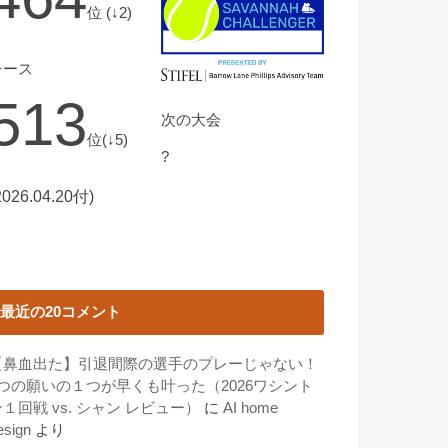
位 (↓2)
レース
513
次の大会
位(↓5)
?
2026.04.20付)
最近の20コメント
【鼻血出た】引退間際の選手のプレーじゃない！
3つの願いの１つが早くも叶った（2026ワシント
１回戦 vs. シャン レビュー）
に
AI home
esign
より