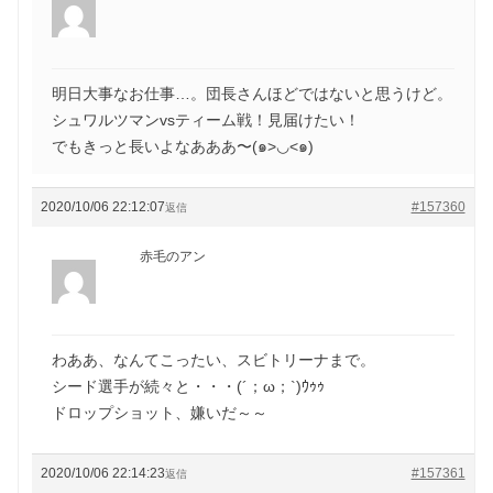
明日大事なお仕事…。団長さんほどではないと思うけど。
シュワルツマンvsティーム戦！見届けたい！
でもきっと長いよなあああ〜(๑>◡<๑)
2020/10/06 22:12:07
#157360
返信
赤毛のアン
わああ、なんてこったい、スビトリーナまで。
シード選手が続々と・・・(´；ω；`)ｳｩｩ
ドロップショット、嫌いだ～～
2020/10/06 22:14:23
#157361
返信