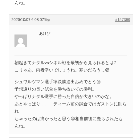
んね。
2020/10/07 6:08:07
#157399
返信
あけび
朝起きてナダルvsシネル戦を最初から見られるとは⁉️
こりゃあ、両者辛いでしょうね。寒いだろうし😨
シュワルツマン選手準決勝進出おめでとう㊗️
予想通りの長い試合を勝ち抜いての勝利。
やっぱりナダル選手に勝った自信が大きいのかな。
あとやっぱり………ティーム前の試合ではガストンに削ら
れ
ちゃったのは痛かったと思う😅相当前後に走らされたも
んね。