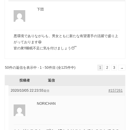
下団
悪環境でありながらも、男女ともに新たな有望選手の活躍で盛り上
がっております😆
皆の衆‼️睡眠不足に気を付けましょう😴
50件の返信を表示中 - 1 - 50件目 (全125件中)
1
2
3
→
投稿者
返信
2020/10/05 22:23:55
#157261
返信
NORICHAN