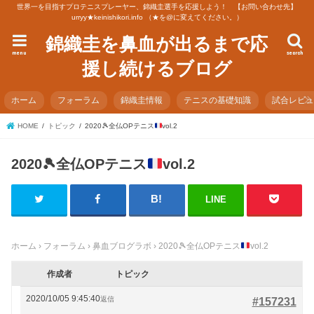
世界一を目指すプロテニスプレーヤー、錦織圭選手を応援しよう！ 【お問い合わせ先】
urryy★keinishikori.info （★を@に変えてください。）
錦織圭を鼻血が出るまで応
menu
search
援し続けるブログ
ホーム
フォーラム
錦織圭情報
テニスの基礎知識
試合レビ
HOME
トピック
2020
🎾
全仏OPテニス
vol.2
2020
🎾
全仏OPテニス
vol.2
LINE
ホーム
›
フォーラム
›
鼻血ブログラボ
›
2020
🎾
全仏OPテニス
vol.2
作成者
トピック
2020/10/05 9:45:40
返信
#157231