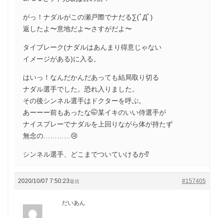
がっ！ナダルがこの瀬戸際でナだる∑(ﾟДﾟ)
返したよ〜意地だよ〜さすがだよ〜
タイブレーク(ナダルはあんまり得意じゃない
イメージがある)に入る。
はいっ！なんだかんだあっても結局取り切る
ナダル選手でした。恐れ入りました。
その後シンネル選手はドクターを呼ぶ。
あーーー前もあったな🤭某イキのいい侍選手が
ナイスプレーでナダルを上回りながら体が持たず
無念の…………😢
シンネル選手、どこまでついていけるか⁉️
2020/10/07 7:50:23
#157405
返信
だいあん