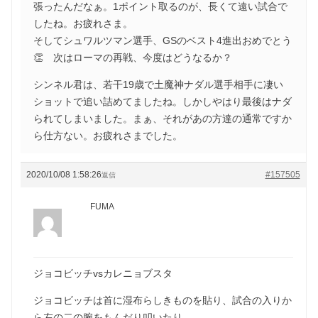
張ったんだなぁ。1ポイント取るのが、長くて遠い試合で
したね。お疲れさま。
そしてシュワルツマン選手、GSのベスト4進出おめでとう
👏 次はローマの再戦、今度はどうなるか？
シンネル君は、若干19歳で土魔神ナダル選手相手に凄い
ショットで追い詰めてましたね。しかしやはり最後はナダ
られてしまいました。まぁ、それがあの方達の通常ですか
ら仕方ない。お疲れさまでした。
2020/10/08 1:58:26
#157505
返信
FUMA
ジョコビッチvsカレニョブスタ
ジョコビッチは首に湿布らしきものを貼り、試合の入りか
ら左の二の腕をもんだり叩いたり。