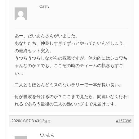
Cathy
あー、だいあんさんがいました。
あなたたち、仲良しすぎてずっとやってたいんでしょう、
の最終セット突入。
うつらうつらしながらの観戦ですが、体力的にはシュワち
ゃんなのか？でも、ここぞの時のティームの執念もすご
い…
二人ともほとんどミスのないラリーで一本が長い長い。
何が勝敗を分けるのか？ここまで見たら、間違いなく行わ
れるであろう最後の二人の熱いハグまで見届けます。
2020/10/07 3:43:12
#157396
返信
だいあん