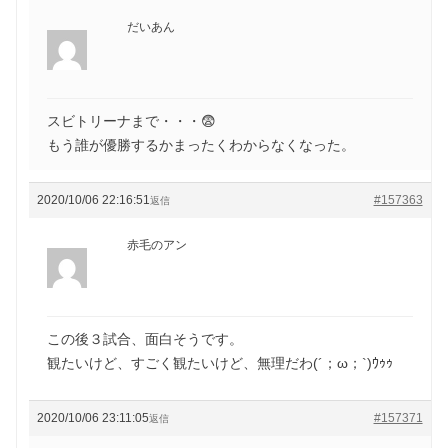
だいあん
スビトリーナまで・・・😨
もう誰が優勝するかまったくわからなくなった。
2020/10/06 22:16:51
#157363
返信
赤毛のアン
この後３試合、面白そうです。
観たいけど、すごく観たいけど、無理だわ(´；ω；`)ｳｩｩ
2020/10/06 23:11:05
#157371
返信