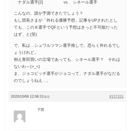
ナダル選手[2] vs. シネール選手
こんなの、誰が予測できたでしょう？
もし団長さまが「外れる優勝予想」記事をUPされたとし
ても、この８選手でQFという予想はきっと不可能だった
はず、と(笑)
で、私は…シュワルツマン選手推しで。恐らく外れるでし
ょうけれど。
例え青田買いの立場であっても、シネール選手？ それは
ないわ～(>_<)
ま、ジョコビッチ選手がジョコって、ナダル選手がなだる
のでしょうねえ…。
2020/10/06 12:06:31
#157331
返信
下団