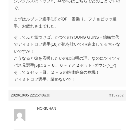
シングルスのトップH、4Rからはこちらでとのことですの
で。
まずはルブレフ選手[13]がQF一番乗り。フチョビッツ選
手、お疲れさまでした。
そしてふと気づけば、かつてのYOUNG GUNS＝錦織世代
でディミトロフ選手[18]が気を吐いて4R進出してるぢゃな
いですか！
こうなると彼を応援したいのは自明の理。なのにツィツィ
パス兄選手[5]に３－６、６－７と２セット･ダウン(>_<)
そして３セット目、２－５の絶体絶命の危機！
ディミトロフ選手、諦めないで！
2020/10/05 22:25:40
#157262
返信
NORICHAN