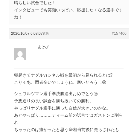
晴らしい試合でした！
インタビューでも笑顔いっぱい。応援したくなる選手です
ね！
2020/10/07 6:08:07
#157400
返信
あけび
朝起きてナダルvsシネル戦を最初から見られるとは⁉️
こりゃあ、両者辛いでしょうね。寒いだろうし😨
シュワルツマン選手準決勝進出おめでとう㊗️
予想通りの長い試合を勝ち抜いての勝利。
やっぱりナダル選手に勝った自信が大きいのかな。
あとやっぱり………ティーム前の試合ではガストンに削ら
れ
ちゃったのは痛かったと思う😅相当前後に走らされたも