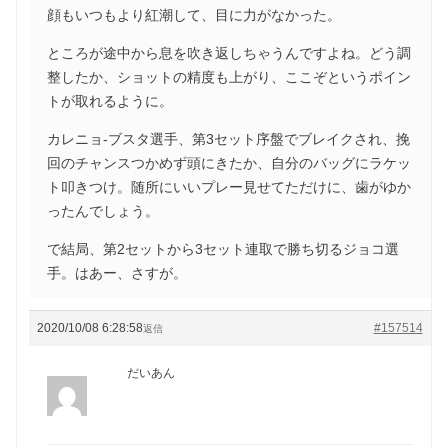
顔もいつもより紅潮して、目に力がなかった。
ところが途中から息を吹き返しちゃうんですよね。どう調
整したか、ショットの精度も上がり、ここぞというポイン
トが取れるように。
カレニョ-ブスタ選手、第3セット序盤でブレイクされ、挽
回のチャンスつかめず頭にきたか、自分のバッグにラケッ
ト叩きつけ。随所にいいプレー見せてただけに、歯がゆか
ったんでしょう。
で結局、第2セットから3セット連取で勝ち切るジョコ選
手。はあー、さすが。
2020/10/08 6:28:58
#157514
返信
だいあん