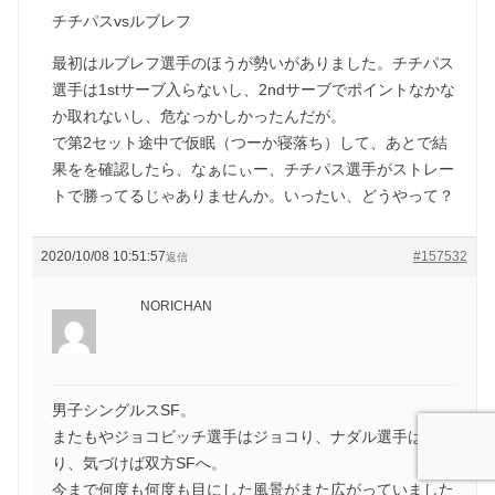
チチパスvsルブレフ
最初はルブレフ選手のほうが勢いがありました。チチパス
選手は1stサーブ入らないし、2ndサーブでポイントなかな
か取れないし、危なっかしかったんだが。
で第2セット途中で仮眠（つーか寝落ち）して、あとで結
果をを確認したら、なぁにぃー、チチパス選手がストレー
トで勝ってるじゃありませんか。いったい、どうやって？
2020/10/08 10:51:57
#157532
返信
NORICHAN
男子シングルスSF。
またもやジョコビッチ選手はジョコり、ナダル選手はなだ
り、気づけば双方SFへ。
今まで何度も何度も目にした風景がまた広がっていました