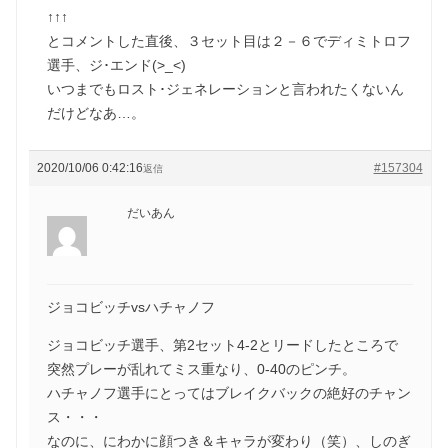
↑↑↑
とコメントした直後、３セット目は２－６でディミトロフ
選手、ジ･エンド(>_<)
いつまでもロスト･ジェネレーションと言われたくないん
だけどなあ…。
2020/10/06 0:42:16
#157304
返信
だいあん
ジョコビッチvsハチャノフ
ジョコビッチ選手、第2セット4-2とリードしたところで
突然プレーが乱れてミス重なり、0-40のピンチ。
ハチャノフ選手にとってはブレイクバックの絶好のチャン
ス・・・
なのに、にわかに顔つき＆キャラが変わり（笑）、しのぎ