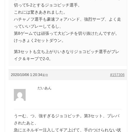
切って5-2とするジョコビッチ選手。
これには驚きあきれました。
ハチャノフ選手も豪速フォアハンド、強烈サーブ、よく走
っていいプレーしてるし、
第8ゲームでは頑張って大ピンチを切り抜けたんですが。
けっきょく2セットダウン。
第3セットも立ち上がりいきなりジョコビッチ選手がブレ
イク＆キープで2-0。
2020/10/06 1:20:34
#157306
返信
だいあん
うーむ、つ、強すぎるジョコビッチ。第3セット、ブレバ
されたあと、
急にエネルギー注入してギア上げて、手のつけられない状