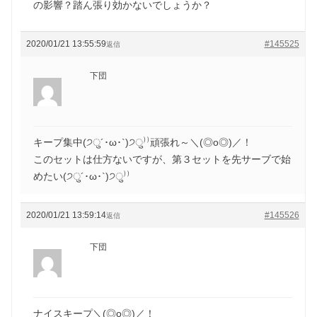
の影響？踏ん張り効かないでしょうか？
2020/01/21 13:55:59
#145525
返信
下団
キープ集中(੭ु´･ω･`)੭ु⁾⁾頑張れ～＼(◎o◎)／！
このセットは仕方ないですが、第３セットを先サーブで始
めたい(੭ु´･ω･`)੭ु⁾⁾
2020/01/21 13:59:14
#145526
返信
下団
ナイスキープ＼(◎o◎)／！