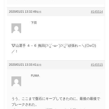
2020/01/21 13:32:49
#145514
返信
下団
🐮山選手 ４－６ 挽回(੭ु´･ω･`)੭ु⁾⁾頑張れ～＼(◎o◎)
／！
2020/01/21 13:33:41
#145515
返信
FUMA
うう、ここまで盤石にキープしてきたのに。最後の最後で
ブレークされた。