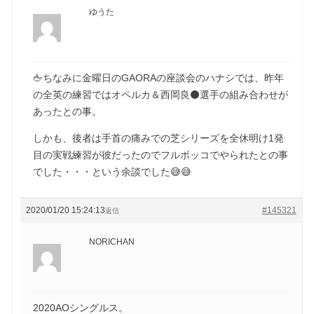
ゆうた
🖕ちなみに金曜日のGAORAの座談会のハナシでは、昨年
の全英の練習ではオペルカ＆西岡良⚫️選手の組み合わせが
あったとの事。
しかも、後者は手首の痛みでの芝シリーズを全休明け1発
目の実戦練習が彼だったのでフルボッコでやられたとの事
でした・・・という余談でした😅😅
2020/01/20 15:24:13
#145321
返信
NORICHAN
2020AOシングルス。