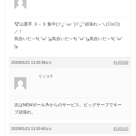
🐮山選手 ３－３ 集中(੭ु´･ω･`)੭ु⁾⁾頑張れ～＼(◎o◎)
／！
気合いだ～٩( ”ω” )و気合いだ～٩( ”ω” )و気合いだ～٩( ”ω”
)و
2020/01/21 13:20:38
#145509
返信
リッコラ
次はNEWボール🎾からのサービス。ビッグサーブでキー
プ頑張れ。
2020/01/21 13:20:40
#145510
返信