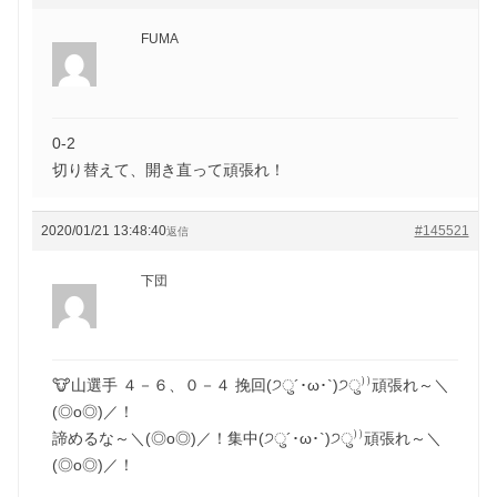
FUMA
0-2
切り替えて、開き直って頑張れ！
2020/01/21 13:48:40
#145521
返信
下団
🐮山選手 ４－６、０－４ 挽回(੭ु´･ω･`)੭ु⁾⁾頑張れ～＼
(◎o◎)／！
諦めるな～＼(◎o◎)／！集中(੭ु´･ω･`)੭ु⁾⁾頑張れ～＼
(◎o◎)／！