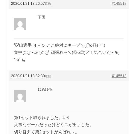
2020/01/21 13:26:57
#145512
返信
下団
🐮山選手 ４－５ ここ絶対にキープ＼(◎o◎)／！
集中(੭ु´･ω･`)੭ु⁾⁾頑張れ～＼(◎o◎)／！気合いだ～٩(
”ω” )و
2020/01/21 13:32:30
#145513
返信
ゆめゆあ
第1セット取られました。4-6
大事なゲームだったけどミスが出ました。
切り替えて第2セットがんばれ～。