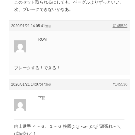
このセット取られるにしても、ベーグルよりずっといい。
次、ブレークできないかなあ。
2020/01/21 14:05:41
#145529
返信
ROM
ブレークする！できる！
2020/01/21 14:07:47
#145530
返信
下団
内山選手 ４－６、１－６ 挽回(੭ु´･ω･`)੭ु⁾⁾頑張れ～＼
(◎o◎)／！