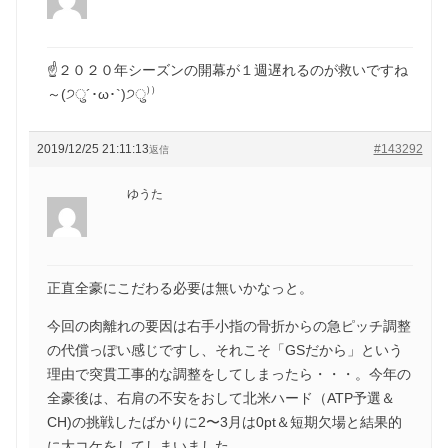
☝２０２０年シーズンの開幕が１週遅れるのが救いですね
～(੭ु´･ω･`)੭ु⁾⁾
2019/12/25 21:11:13
#143292
返信
ゆうた
正直全豪にこだわる必要は無いかなっと。
今回の肉離れの要因は右手小指の骨折からの急ピッチ調整
の代償っぽい感じですし、それこそ「GSだから」という
理由で突貫工事的な調整をしてしまったら・・・。今年の
全豪後は、右肩の不安をおして北米ハード（ATP予選＆
CH)の挑戦したばかりに2〜3月は0pt＆短期欠場と結果的
に大コケをしてしまいました。