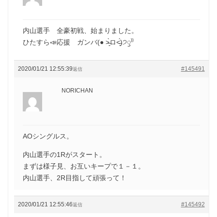
内山選手 全豪初戦、始まりました。
ひたすら📣応援 ガンバ(● ˃̶͈̀ロ˂̶͈́)੭ꠥ⁾⁾
2020/01/21 12:55:39
#145491
返信
NORICHAN
AOシングルス。
内山選手の1Rがスタート。
まずは様子見、お互いキープで１－１。
内山選手、2R目指して頑張って！
2020/01/21 12:55:46
#145492
返信