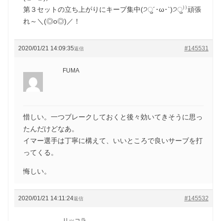
第３セットの立ち上がりにキープ集中(੭ु´･ω･`)੭ु⁾⁾頑張
れ～＼(◎o◎)／！
2020/01/21 14:09:35
#145531
返信
FUMA
惜しい。一つブレークしておくと後々効いてきそうに思っ
たんだけどなあ。
イマー選手は丁寧に構えて、いいところで良いサーブを打
ってくる。
悔しい。
2020/01/21 14:11:24
#145532
返信
リッコラ