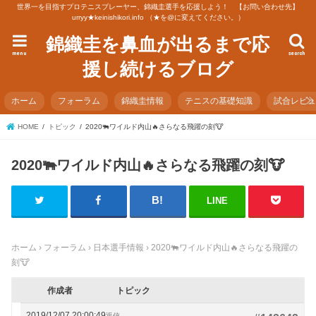
世界一を目指すプロテニスプレーヤー、錦織圭選手を応援しよう！ 【お問い合わせ先】
urryy★keinishikori.info （★を@に変えてください。）
錦織圭を鼻血が出るまで応
menu
search
援し続けるブログ
ホーム
フォーラム
錦織圭情報
テニスの基礎知識
試合レビ
HOME
トピック
2020🐃ワイルド内山🔥さらなる飛躍の刻🐮
2020🐃ワイルド内山🔥さらなる飛躍の刻🐮
LINE
ホーム
›
フォーラム
›
日本選手情報
›
2020🐃ワイルド内山🔥さらなる飛躍の
刻🐮
作成者
トピック
2019/12/07 20:00:49
返信