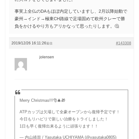
事実上全仏のDAもほぼ内定していますし、2月以降始動で
豪州→インド→極東CH路線で足場固めて欧州クレーで勝
負をかけるやり方もアリかなって思ったりします。🤔
2019/12/26 16:11:26
#143308
返信
jolensen
Merry Christmas!!!🎅🎄🎁
ATPカップは欠場して全豪オープンから復帰予定です！
今日もリハビリで新しい治療をトライしました！
1日も早く復帰出来るように頑張ります！！
— 内山靖崇 / Yasutaka UCHIYAMA (@yasutaka0805)