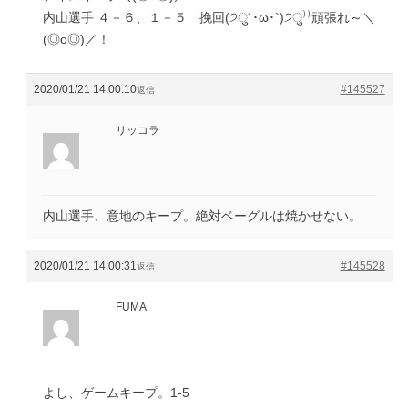
内山選手 ４－６、１－５ 挽回(੭ु´･ω･`)੭ु⁾⁾頑張れ～＼
(◎o◎)／！
2020/01/21 14:00:10
#145527
返信
リッコラ
内山選手、意地のキープ。絶対ベーグルは焼かせない。
2020/01/21 14:00:31
#145528
返信
FUMA
よし、ゲームキープ。1-5