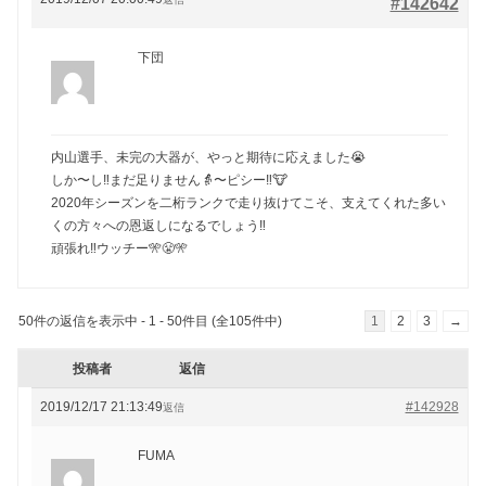
#142642
下団
内山選手、未完の大器が、やっと期待に応えました😭
しか〜し‼️まだ足りません👵〜ピシー‼️🐮
2020年シーズンを二桁ランクで走り抜けてこそ、支えてくれた多い
くの方々への恩返しになるでしょう‼️
頑張れ‼️ウッチー🎌😤🎌
50件の返信を表示中 - 1 - 50件目 (全105件中)
1
2
3
→
投稿者
返信
2019/12/17 21:13:49
#142928
返信
FUMA