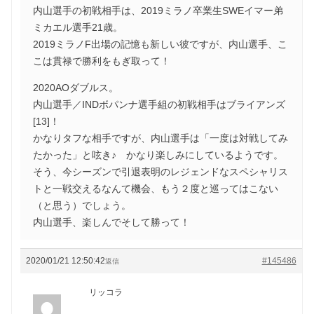
内山選手の初戦相手は、2019ミラノ卒業生SWEイマー弟
ミカエル選手21歳。
2019ミラノF出場の記憶も新しい彼ですが、内山選手、こ
こは貫禄で勝利をもぎ取って！
2020AOダブルス。
内山選手／INDボパンナ選手組の初戦相手はブライアンズ
[13]！
かなりタフな相手ですが、内山選手は「一度は対戦してみ
たかった」と呟き♪ かなり楽しみにしているようです。
そう、今シーズンで引退表明のレジェンドなスペシャリス
トと一戦交えるなんて機会、もう２度と巡ってはこない
（と思う）でしょう。
内山選手、楽しんでそして勝って！
2020/01/21 12:50:42
#145486
返信
リッコラ