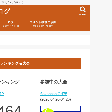
を@に変えてください。）
ログ
search
ネタ
コメント欄利用規約
Funny Articles
Comment Policy
ランキング＆大会
ランキング
参加中の大会
TP
Savannah CH75
(2026.04.20-04.26)
464