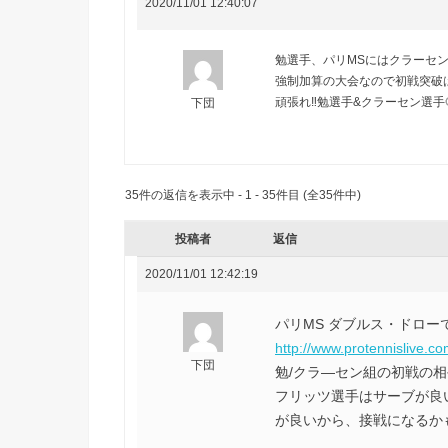
2020/11/01 12:40:07
勉選手、パリMSにはクラーセン
強制加算の大会なので初戦突破は
頑張れ‼️勉選手&クラーセン選手
下団
35件の返信を表示中 - 1 - 35件目 (全35件中)
投稿者
返信
2020/11/01 12:42:19
パリMS ダブルス・ドロー
http://www.protennislive.c
下団
勉/クラ―セン組の初戦の相
フリッツ選手はサーブが良
が良いから、接戦になるか