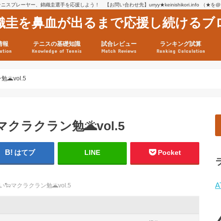
スプレーヤー、錦織圭選手を応援しよう！ 【お問い合わせ先】urryy★keinishikori.info （★
織圭を鼻血が出るまで応援し続けるブ
情報
テニスの基礎知識
試合レビュー
ランキング試算
ation
Knowledge of Tennis
Match Reviews
Ranking Calculation
ssage
ロフィール
績
グ推移
連グッズ
試合まとめ（2025年1月16
リスト（2021年8月10日時
ツアーの構造
ATPツアー ポイント表
テニス情報入手法
vol.5
マクラクラン勉🌋vol.5
はてブ
LINE
Pocket
A
🐑マクラクラン勉🌋vol.5