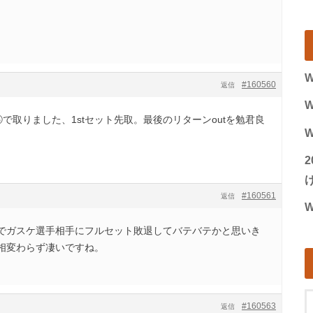
W
#160560
返信
W
W
げ
#160561
返信
W
でガスケ選手相手にフルセット敗退してバテバテかと思いき
相変わらず凄いですね。
#160563
返信