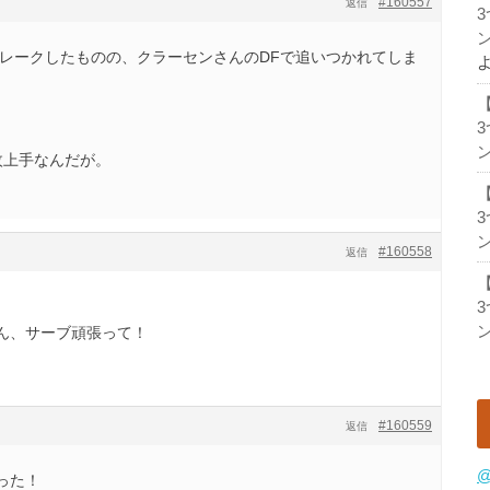
#160557
返信
ン
ブレークしたものの、クラーセンさんのDFで追いつかれてしま
ン
枚上手なんだが。
ン
#160558
返信
ン
さん、サーブ頑張って！
#160559
返信
@
った！