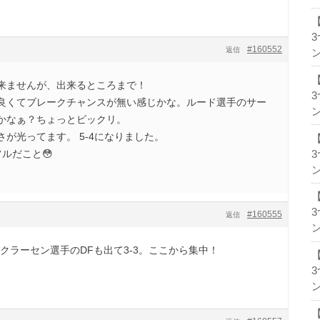
#160552
返信
ン
来ませんが、出来るところまで！
良くてブレークチャンスが無い感じかな。ルード選手のサー
ン
かなぁ？ちょっとビックリ。
が光ってます。 5-4になりました。
ルだこと😳
ン
#160555
返信
ン
。クラーセン選手のDFも出て3-3。ここから集中！
ン