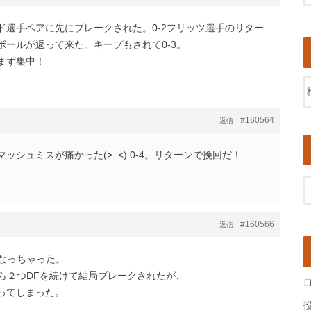
ード選手ペアに先にブレークされた。0-2フリッツ選手のリター
ボールが返って来た。キープもされて0-3。
まず集中！
#160564
返信
ッシュミスが痛かった(>_<) 0-4。リターンで挽回だ！
#160566
返信
になっちゃった。
から２つDFを続けて結局ブレークされたが、
ってしまった。