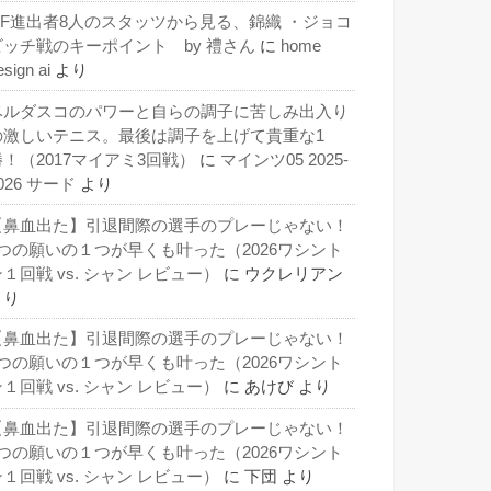
QF進出者8人のスタッツから見る、錦織 ・ジョコ
ビッチ戦のキーポイント by 禮さん
に
home
esign ai
より
ベルダスコのパワーと自らの調子に苦しみ出入り
の激しいテニス。最後は調子を上げて貴重な1
勝！（2017マイアミ3回戦）
に
マインツ05 2025-
026 サード
より
【鼻血出た】引退間際の選手のプレーじゃない！
3つの願いの１つが早くも叶った（2026ワシント
１回戦 vs. シャン レビュー）
に
ウクレリアン
より
【鼻血出た】引退間際の選手のプレーじゃない！
3つの願いの１つが早くも叶った（2026ワシント
１回戦 vs. シャン レビュー）
に
あけび
より
【鼻血出た】引退間際の選手のプレーじゃない！
3つの願いの１つが早くも叶った（2026ワシント
１回戦 vs. シャン レビュー）
に
下団
より