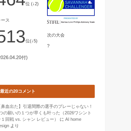
位 (↓2)
レース
513
次の大会
位(↓5)
?
2026.04.20付)
最近の20コメント
【鼻血出た】引退間際の選手のプレーじゃない！
3つの願いの１つが早くも叶った（2026ワシント
１回戦 vs. シャン レビュー）
に
AI home
esign
より