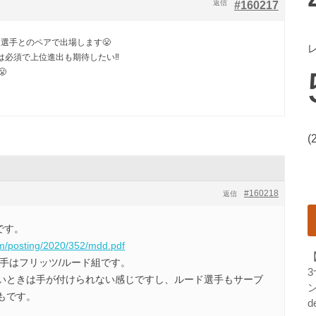
返信
#160217
選手とのペアで出場します😤
必須で上位進出も期待したい‼️

(
#160218
返信
です。
om/posting/2020/352/mdd.pdf
手はフリッツ/ルード組です。
いときは手が付けられない感じですし、ルード選手もサーブ
ン
もです。
d