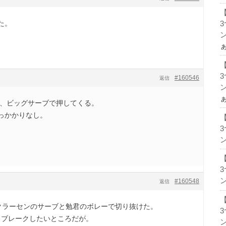
た。
ン
#160546
返信
ン
り、ビッグサーブで押してくる。
っかかりなし。
。
ン
ン
#160548
返信
をクラーセンのサーブと勉君のボレーで切り抜けた。
ろブレークしたいところだが。
ン