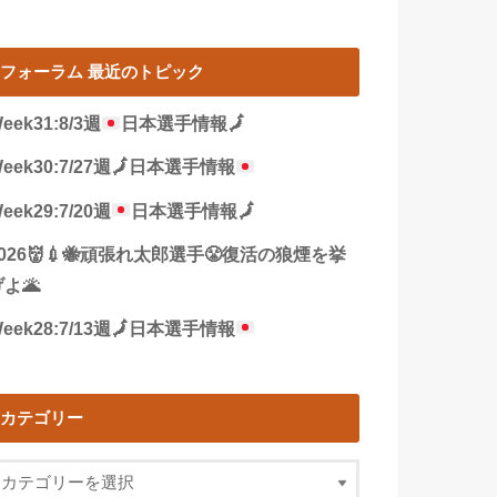
フォーラム 最近のトピック
eek31:8/3週
日本選手情報
🗾
eek30:7/27週
🗾
日本選手情報
eek29:7/20週
日本選手情報
🗾
2026👹💉🐝頑張れ太郎選手😤復活の狼煙を挙
よ🌋
eek28:7/13週
🗾
日本選手情報
カテゴリー