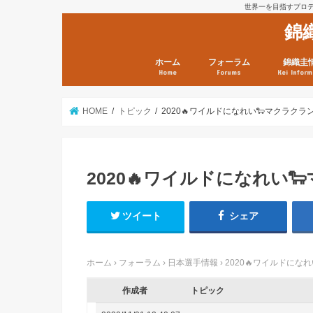
世界一を目指すプロテニ
錦
ホーム
フォーラム
錦織圭
Home
Forums
Kei Inform
日本選手情報
鼻血ブログラボ
鼻血ブログ分析班
Kei’s Me
錦織圭プ
錦織圭 戦
ランキン
錦織圭関
鼻血が出た
次は見とけ
日現在）
点）
HOME
トピック
2020🔥ワイルドになれい🐑マクラクラン勉
2020🔥ワイルドになれい🐑
ツイート
シェア
ホーム
›
フォーラム
›
日本選手情報
›
2020🔥ワイルドになれい
作成者
トピック