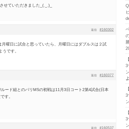
せていただきました_(._.)_
d
#160302
返信
組は月曜日に試合と思っていたら、月曜日にはダブルスは２試
2
ようです。
ン
#160377
返信
/ルード組とのパリMSの初戦は11月3日コート2第4試合(日本
定です。
ン
ン
#160537
返信