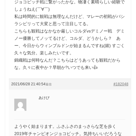
ジョコビッチ戦に繋がったかな。物凄く素晴らしい経験で
しょうねえ(￣∀￣)
私は時間的に観戦は無理なんだけど、マレーの初戦がバシ
ラシビリって大変と思って注目してる。
こちらも観戦はなかなか厳しいコルダvsデミノー戦 デミ
ノー優勝してノッてるけど、コルダ、どうかしら？ あ
ー、今日からウィンブルドンが始まるんですね(嬉) すごく
久々な気分。楽しみたいです。
錦織戦は何時なんだ？こちらはどうあっても観戦だから
な。久々に夜中か？早朝か?いつでも来い👍
2021/06/28 21:40:54
#182048
返信
あけび
ようやく始まります。ふさふさのまっさらな芝を歩く
2019年チャンピオンジョコビッチ。気持ちいいだろうな