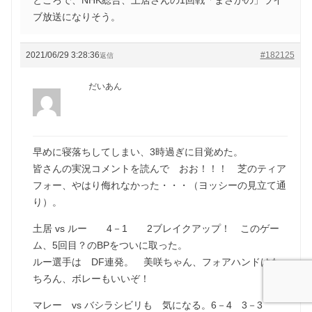
ブ放送になりそう。
2021/06/29 3:28:36
#182125
返信
だいあん
早めに寝落ちしてしまい、3時過ぎに目覚めた。
皆さんの実況コメントを読んで おお！！！ 芝のティア
フォー、やはり侮れなかった・・・（ヨッシーの見立て通
り）。
土居 vs ルー 4－1 2ブレイクアップ！ このゲー
ム、5回目？のBPをついに取った。
ルー選手は DF連発。 美咲ちゃん、フォアハンドはも
ちろん、ボレーもいいぞ！
マレー vs バシラシビリも 気になる。6－4 3－3