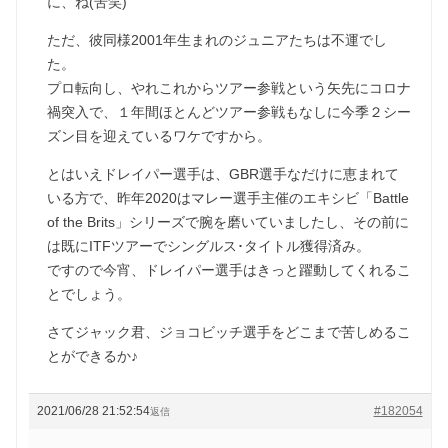
に、ね(苦笑)
ただ、彼同様2001年生まれのジュニアたちは不運でし
た。
プロ転向し、やれこれからツアー参戦という矢先にコロナ
禍突入で、１年間ほとんどツアー参戦もなしに今季２シー
ズン目を迎えているワケですから。
とはいえドレイパー選手は、GBR選手なだけに恵まれて
いる方で、昨年2020はマレー選手主催のエキシビ「Battle
of the Brits」シリーズで腕を磨いていましたし、その前に
は既にITFツアーでシングルス･タイトル獲得済み。
ですので今宵、ドレイパー選手はきっと躍動してくれるこ
とでしょう。
さてジャック君、ジョコビッチ選手をどこまで苦しめるこ
とができるか♪
2021/06/28 21:52:54
#182054
返信