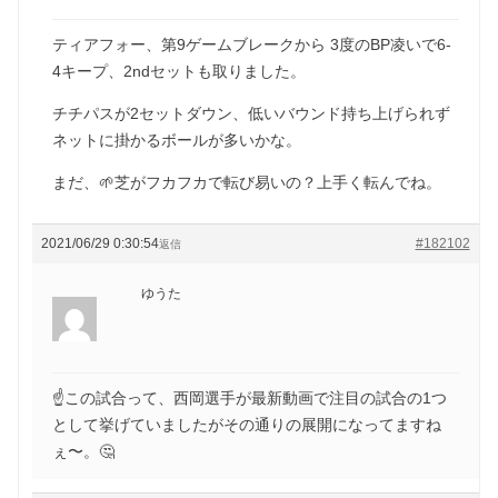
ティアフォー、第9ゲームブレークから 3度のBP凌いで6-
4キープ、2ndセットも取りました。
チチパスが2セットダウン、低いバウンド持ち上げられず
ネットに掛かるボールが多いかな。
まだ、🌱芝がフカフカで転び易いの？上手く転んでね。
2021/06/29 0:30:54
#182102
返信
ゆうた
☝️この試合って、西岡選手が最新動画で注目の試合の1つ
として挙げていましたがその通りの展開になってますね
ぇ〜。🤔