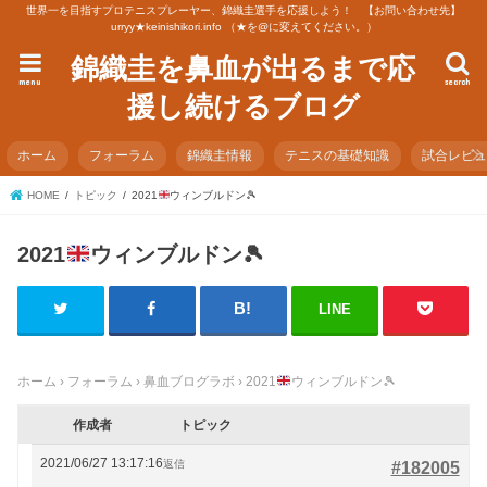
世界一を目指すプロテニスプレーヤー、錦織圭選手を応援しよう！ 【お問い合わせ先】
urryy★keinishikori.info （★を@に変えてください。）
錦織圭を鼻血が出るまで応
menu
search
援し続けるブログ
ホーム
フォーラム
錦織圭情報
テニスの基礎知識
試合レビ
HOME
トピック
2021
ウィンブルドン
🎾
2021
ウィンブルドン
🎾
LINE
ホーム
›
フォーラム
›
鼻血ブログラボ
›
2021
ウィンブルドン
🎾
作成者
トピック
2021/06/27 13:17:16
返信
#182005