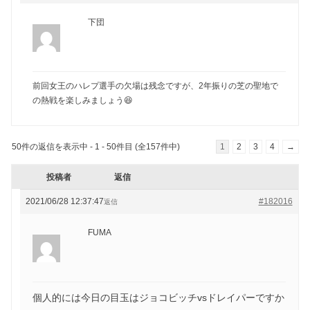
下団
前回女王のハレプ選手の欠場は残念ですが、2年振りの芝の聖地で
の熱戦を楽しみましょう😆
50件の返信を表示中 - 1 - 50件目 (全157件中)
1
2
3
4
→
投稿者
返信
2021/06/28 12:37:47
#182016
返信
FUMA
個人的には今日の目玉はジョコビッチvsドレイパーですか