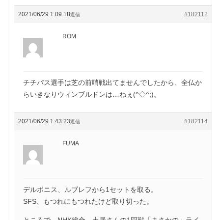
2021/06/29 1:09:18
#182112
返信
ROM
チチパス選手は芝の前哨戦出てませんでしたから、全仏か
らいきなりウィンブルドンは…ねぇ(^◇^;)。
2021/06/29 1:43:23
#182114
返信
FUMA
デルボニス、ルブレフから1セットを取る。
SFS、もつれにもつれたけど取り切った。
ところで、NHK総合、土居さんの1回戦「まさかの」ライ