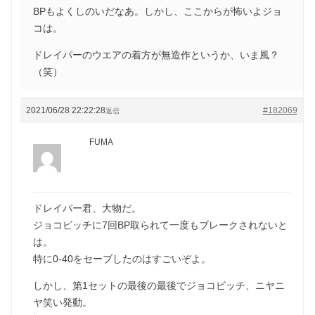
BPもよくしのいだなあ。しかし、ここからが怖いよジョ
コは。
ドレイパーのウエアの着方が無造作というか、いま風？
（笑）
2021/06/28 22:22:28
#182069
返信
FUMA
ドレイパー君、大物だ。
ジョコビッチに7回BP取られて一度もブレークされないと
は。
特に0-40をセーブしたのはすごいぞよ。
しかし、第1セットの最後の最後でジョコビッチ、ニヤニ
ヤ笑い発動。