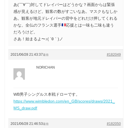
あ(￣∀￣)対してドレイパーはどうかな？画面からは緊張
感が見えるけど。観客の数がすごいなあ。マスクもなしか
あ。観客が地元ドレイパーの背中をどれだけ押してくれる
かな。全仏のフランス選手
応援とは一味も二味も違う
だろうけど。
さあ！始まるよ〜♪( ´θ｀)ノ
2021/06/28 21:43:37
#182049
返信
NORICHAN
WB男子シングルス本戦ドローです。
https://www.wimbledon.com/en_GB/scores/draws/2021_
MS_draw.pdf
2021/06/28 21:46:53
#182050
返信