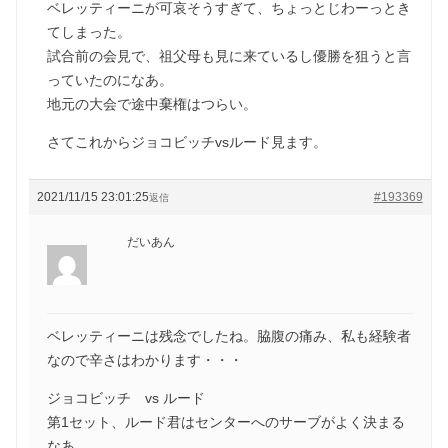
ベレッティーニが可哀そうすぎて、ちょっとじわーっとき
てしまった。
試合前の会見で、祖父母も見に来ているし優勝を狙うと言
っていたのになあ。
地元の大会で途中棄権はつらい。
さてこれからジョコビッチvsルード見ます。
2021/11/15 23:01:25
#193369
返信
だいあん
ベレッティーニは残念でしたね。脇腹の痛み、私も経験者
なので辛さはわかります・・・
ジョコビッチ vs ルード
第1セット、ルード君はセンターへのサーブがよく決まる
なあ。