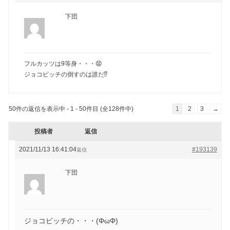
下団
フルカッツは9等身・・・😧
ジョコビッチの倒すのは誰だ⁉️
50件の返信を表示中 - 1 - 50件目 (全128件中)
1
2
3
→
投稿者
返信
2021/11/13 16:41:04
#193139
返信
下団
ジョコビッチの・・・(ΦωΦ)