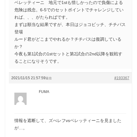
ベレッティーニ 地元で1stも惜しかったので負傷による
危険は残念。6-5でのセットポイントでチャレンジしてい
れば、、、がたらればです。
まずは順当な結果ですが、本日はジョコビッチ、チチバス
登場
ルード君がどこまでやれるか？チチバスは復調している
か？
今夜も第1試合の1stセットと第2試合の2nd以降を観戦す
ることになりそうです。
2021/11/15 21:57:59
#193367
返信
FUMA
情報を遮断して、ズべレフvsベレッティーニを見ました
が…。