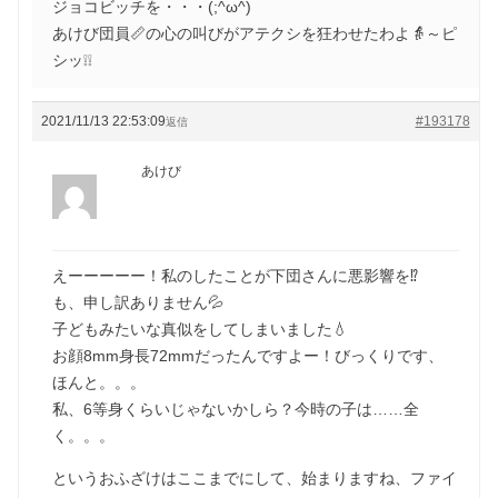
ジョコビッチを・・・(;^ω^)
あけび団員📏の心の叫びがアテクシを狂わせたわよ👵～ピ
シッ❕❕
2021/11/13 22:53:09
#193178
返信
あけび
えーーーーー！私のしたことが下団さんに悪影響を⁉️
も、申し訳ありません💦
子どもみたいな真似をしてしまいました💧
お顔8mm身長72mmだったんですよー！びっくりです、
ほんと。。。
私、6等身くらいじゃないかしら？今時の子は……全
く。。。
というおふざけはここまでにして、始まりますね、ファイ