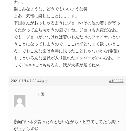
ナル。
楽しみなような、どうでもいいような笑
まあ、気軽に楽しむことにします。
下団さんがおっしゃるようにジョコvsその他の若手が寄っ
てたかって立ち向かうの図ですね。ジョコも大変だなあ。
でも、ジョコがいなければ若いもんだけのファイナルとい
うことになってしまうので、ここは壁となって欲しいとこ
ろ。でもこんな図は今年に限ったことじゃないかな(希望)
もっといろんな世代が入り乱れたメンバーがいいなあ。そ
してその中にはもちろん、我が大将が居てね🙏
2021/11/14 7:38:44
#193227
返信
下団
☝️面白いネタ貰った💪と思いながらトピ立てしてたら笑い
が止まらず😆