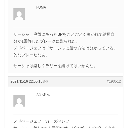
FUMA
サーシャ、序盤にあったBPをことごとく凌がれて結局自
分が1回許したブレークに祟られた。
メドベージェフは「サーシャに勝つ方法は分かっている」
的なプレーだなあ。
サーシャは楽しくラリーを続けてはいかんな。
2021/11/16 22:55:15
#193512
返信
だいあん
メドベージェフ vs ズべレフ
サーシャ、第1セット最初のサービスゲームでブレイクさ