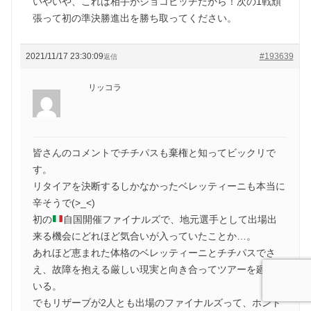
いやいや、これは相手がジョコビッチだから！次の1戦頑
張って初の準決勝進出を勝ち取ってください。
2021/11/17 23:30:09
#193639
返信
リッコラ
皆さんのコメントでチチパスも棄権と知ってビックリで
す。
リタイアを決断するしかなかったベレッティーニも本当に
辛そうで(>_<)
初の
自国開催ファイナルズで、地元選手として出場出
来る機会にどれほど気合いが入っていたことか…。
あれほど恵まれた体格のベレッティーニとチチパスでさ
え、故障を抱える厳しい現実と向き合ってツアーを廻って
いる。
でもリザーブが2人とも出場のファイナルズって、ホント