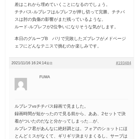
差はこれから埋めていくことになるのでしょう。
チチパス-ルブレフはルブレフが押し切って完勝。チチパ
スは肘の負傷の影響がまだ残っているような。
ルード-ルブレフが2位争いになりそうな気がします。
本日のグループB パリで完敗したズブレフがメドベージ
ェフにどんなテニスで挑むのか楽しみです。
2021/11/16 16:24:14
#193484
返信
FUMA
ルブレフvsチチパス録画で見ました。
録画時間が短かったので見る前から、ああ、2セットで決
着がついたのだなと分かってしまった…が、
ルブレフ君があんなに絶好調とは。フォアのショットにほ
とんどミスがなくて、ギリギリ決まりまくるし、サーブは