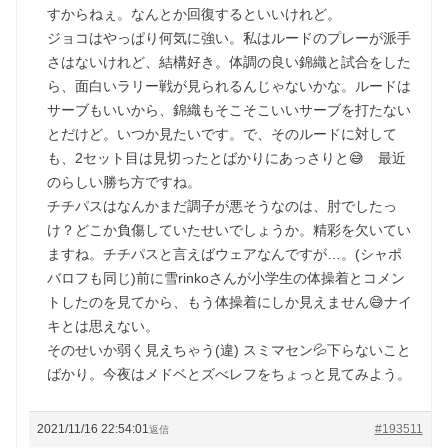
すからねぇ。なんとか回復するといいけれど。
ジョコはやっぱり何気に強い。私はルードのプレーが派手
さはないけれど、結構好き。体調の良い錦織と試合をした
ら、面白いラリー戦が見られるんじゃないかな。ルードは
サーブもいいから、錦織もそこそこいいサーブを打たない
とだけど。いつか見たいです。で、そのルードに対して
も、2セット目は見切ったとばかりにあっさりと😅 最近
のらしい勝ち方ですね。
チチパスはなんかまだ調子が悪そうなのは、肘でしたっ
け？どこか負傷していたせいでしょうか。精彩を欠いてい
ますね。チチパスと言えばウェアなんですが…。(シャポ
バロフも同じ)前に雪rinkoさんが小学生の体操着とコメン
トしたのを見てから、もう体操着にしか見えません😅ナイ
キとは思えない。
そのせいか弱く見えちゃう(違) スミマセン💦下らないこと
ばかり。今夜はメドベとズべレフをちょっと見てみよう。
2021/11/16 22:54:01
#193511
返信