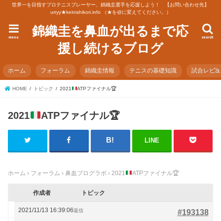
世界一を目指すプロテニスプレーヤー、錦織圭選手を応援しよう！ 【お問い合わせ先】
urryy★keinishikori.info （★を@に変えてください。）
錦織圭を鼻血が出るまで応
menu
search
援し続けるブログ
ホーム
フォーラム
錦織圭情報
テニスの基礎知識
試合レビ
HOME
トピック
2021
ATPファイナル
🏆
2021
ATPファイナル
🏆
LINE
ホーム
›
フォーラム
›
鼻血ブログラボ
›
2021
ATPファイナル
🏆
作成者
トピック
2021/11/13 16:39:06
返信
#193138