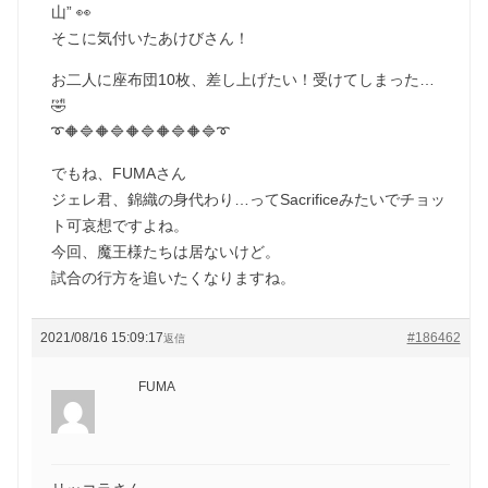
山” 👀
そこに気付いたあけびさん！
お二人に座布団10枚、差し上げたい！受けてしまった…
🤣
➰🔶🔷🔶🔷🔶🔷🔶🔷🔶🔷➰
でもね、FUMAさん
ジェレ君、錦織の身代わり…ってSacrificeみたいでチョッ
ト可哀想ですよね。
今回、魔王様たちは居ないけど。
試合の行方を追いたくなりますね。
2021/08/16 15:09:17
#186462
返信
FUMA