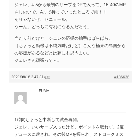
ジェレ、4-5から最初のサーブをDFで入って、15-40のMP
をしのいで、Aまで持っていったところで雨！！
そりゃないぜ、セニョール。
うーん。どっちに有利になるんだろう。
当たり前だけど、ジェレの応援の拍手はぱらぱら。
（ちょっと動機は不純気味だけど）こんな極東の島国から
の応援があるなどとは夢にも思うまい。
ジェレさん頑張って～。
2021/08/18 2:47:31
#186638
返信
FUMA
1時間ちょっと中断して試合再開。
ジェレ、いいサーブ入ったけど、ポイントを取れず。2度
デュースに戻され、その後MPを握られ、ストロークミス