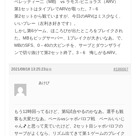
ベレッティー二（MB) vs ラモス‐ビニョラス（ARV）
第1セットはタイブレでARVが取った。7－6
第2セットから観ていますが、今日のARVはミス少なく、
いいプレー（左利き好きです）。
しかし第6ゲーム、ほころびが出たところをブレイクされ
た。MBもビッグサーバー、1ブレイクが大きいなあ。で、
MBのSFS、0－40の大ピンチを、サーブとダウンザライ
ンで切り抜けて第2セット終了。3－6 悔しがるARV。
2021/08/18 13:25:23
#186667
返信
あけび
もう12時回ってるけど、第5試合やるのかなあ。選手も観
客も大変だなあ。ペールvsシャポバロフ戦 ペールいいじ
ゃん🎵と思って見ていたけど、2セット目シャポバロフの
サーブがよくなら、リズム出てきて第１ゲームのブレイク