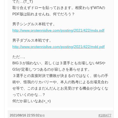
てた…(T_T)
取り合えずドローを貼っておきます。相変わらずWTAの
PDF版は貼れませんね、何でだろう？
男子シングルス本戦です。
http://www.protennislive.com/posting/2021/422/mds.pdf
男子ダブルス本戦です。
http://www.protennislive.com/posting/2021/422/mdd.pdf
ただ…。
BIG３が揃わない、若しくは３選手とも出場しないMSや
GSが定着しつつあるのが寂しさを募らせます。
３選手との直接対決で勝敗が決まるのではなく、彼らの手
術や、怪我のリカバリーや、本人の熟考による出場見合わ
せ等で、このままだんだんとお見受けする機会が少なくな
っていくのかな…？
何だか寂しいなあ(>_<)
2021/08/16 22:55:02
#186477
返信