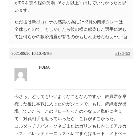
がPRを貰う程の欠場（6ヶ月以上）はしていなかったと思
います。
ただ彼は新型コロナの感染の為に2〜3月の南米クレーは
全休したので、もしかしたら彼の様に感染した選手に対し
ては何らかの救済措置が有るのかもしれませんねぇ〜。🤔
2021/08/16 10:10:45
#186453
返信
FUMA
今さら、どうでもいいようなことなんですが、錦織君が棄
権した後に本戦に入ったのがジェレで、もし、錦織君が出
場していたら、このドローだったのかなぁと単純に考え
て、対戦相手を追っていったら、これがすごかった。
コルダ→チチパス→ソネゴまたはガリンもしかしてアルカ
ラス→ベレッティーニ→ズべレフまたはルード→メドベー