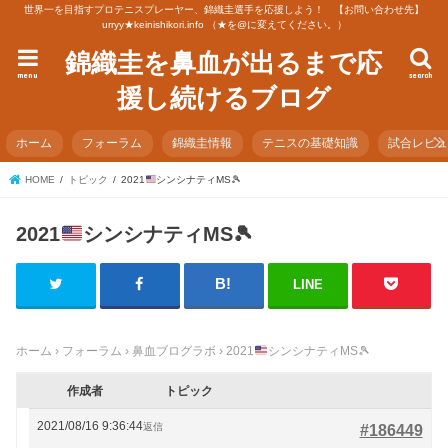
世界一を目指すプロテニスプレーヤー、錦織圭選手を応援しよう！ 【お問い合わせ先】
urryy★keinishikori.info （★を@に変えてください。）
錦織圭を鼻血が出るまで応
menu
search
援し続けるブログ
ホーム
フォーラム
錦織圭情報
テニスの基礎知識
試合レビ
HOME
トピック
2021
シンシナティMS
🎾
2021
シンシナティMS
🎾
LINE
ホーム
›
フォーラム
›
鼻血ブログラボ
›
2021
シンシナティMS
🎾
作成者
トピック
2021/08/16 9:36:44
返信
#186449