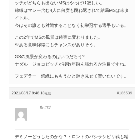
ッチがどちらも出ないMSはやっぱり寂しい。
錦織はマレー含む4人に何度も跳ね返されて結局MSは未タ
イトル。
今はその誰とも対戦することなく初栄冠する選手もいる。
この2年でMSの風景は確実に変わりました。
※ある意味錦織にもチャンスがありそう。
GSの風景が変わるのはいつだろう?
ナダル ジョコビッチが後数年踏ん張れるか注目ですね。
フェデラー 錦織にももうひと輝き見せて貰いたいです。
2021/08/17 9:48:18
#186539
返信
あけび
デミノーどうしたのかな？トロントのバシラシビリ戦も精