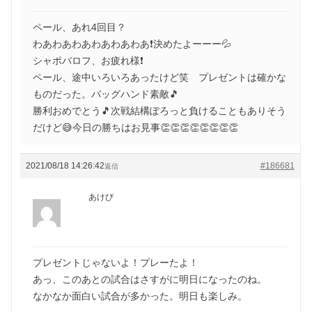
ペール、あれ4回目？
わあわあわあわあわあわあ❗決めたよーーー💦
シャポバロフ、お疲れ様❗
ペール、途中いろいろあったけど笑 プレゼントは確かな
ものだった。バッグハンド素敵🎵
勝利おめでとう🎵次戦結構ぽろっと負けることもありそう
だけど😅今日の勝ちはお見事👏👏👏👏👏👏👏👏
2021/08/18 14:26:42
#186681
返信
あけび
プレゼントじゃないよ！プレーたよ！
あっ、このあとの試合はさすがに明日になったのね。
なかなか面白い試合が多かった。明日も楽しみ。