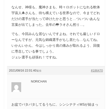
なんせ、神様も、魔神さまも、時々ロボットになれる軟体
宇宙人🐙さんも、待ち構えている世界なので、今までどれ
だけの選手が当たって砕けたかと思うと…ついついあんな
言葉が出てしまった。去年の🐸ラオさん然り…。
でも、今回みんな居ないんですよね。それでも厳しいドロ
ーなんですが、元気な錦織選手がもし居たら…なんてね。
いかんいかん、今はしっかり肩の痛みが取れるよう、回復
に専念している事でしょう。
ジェレ選手も頑張れ！ですね。
2021/08/16 22:01:40
#186470
返信
NORICHAN
お盆でバタバタしてるうちに、シンシナティMSが始まっ