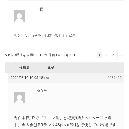
下団
男女ともにコチラでお願い致します👶🏻
50件の返信を表示中 - 1 - 50件目 (全133件中)
1
2
3
→
投稿者
返信
2021/08/16 10:05:18
#186452
返信
ゆうた
現在本戦1Rでゴファン選手と絶賛対戦中のページャ選
手、今大会はPRランク48位の権利を行使しての出場です