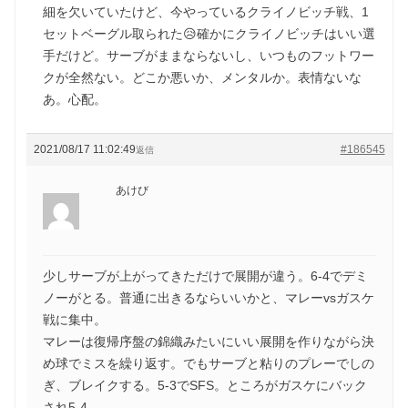
細を欠いていたけど、今やっているクライノビッチ戦、1
セットベーグル取られた😥確かにクライノビッチはいい選
手だけど。サーブがままならないし、いつものフットワー
クが全然ない。どこか悪いか、メンタルか。表情ないな
あ。心配。
2021/08/17 11:02:49
#186545
返信
あけび
少しサーブが上がってきただけで展開が違う。6-4でデミ
ノーがとる。普通に出きるならいいかと、マレーvsガスケ
戦に集中。
マレーは復帰序盤の錦織みたいにいい展開を作りながら決
め球でミスを繰り返す。でもサーブと粘りのプレーでしの
ぎ、ブレイクする。5-3でSFS。ところがガスケにバック
され5-4。