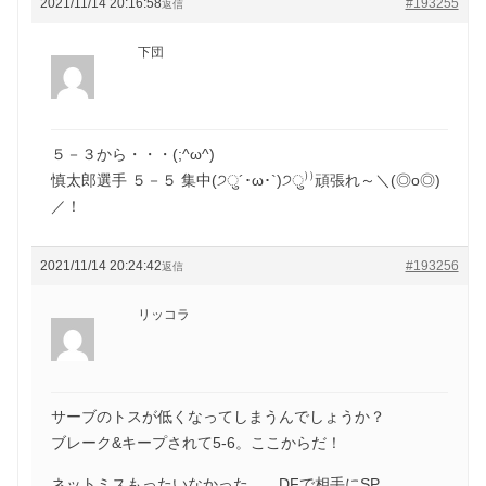
2021/11/14 20:16:58
#193255
返信
下団
５－３から・・・(;^ω^)
慎太郎選手 ５－５ 集中(੭ु´･ω･`)੭ु⁾⁾頑張れ～＼(◎o◎)
／！
2021/11/14 20:24:42
#193256
返信
リッコラ
サーブのトスが低くなってしまうんでしょうか？
ブレーク&キープされて5-6。ここからだ！
ネットミスもったいなかった…。DFで相手にSP、