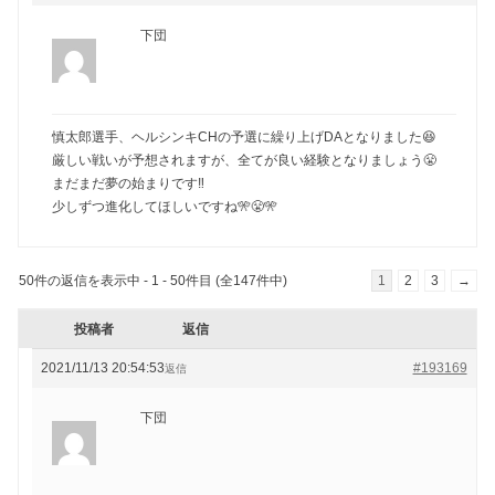
下団
慎太郎選手、ヘルシンキCHの予選に繰り上げDAとなりました😆
厳しい戦いが予想されますが、全てが良い経験となりましょう😤
まだまだ夢の始まりです‼️
少しずつ進化してほしいですね🎌😤🎌
50件の返信を表示中 - 1 - 50件目 (全147件中)
1
2
3
→
投稿者
返信
2021/11/13 20:54:53
#193169
返信
下団