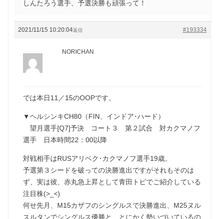
しんたろう選手、予選決勝も頑張って！
2021/11/15 10:20:04
#193334
返信
NORICHAN
では本日11／15のOOPです。
▼ヘルシンキCH80（FIN、インドア･ハード）
望月選手[Q7]予決 コート３ 第２試合 対カクマノフ
選手 日本時間22：00以降
対戦相手はRUSアリベク･カクマノフ選手19歳。
予選第３シードを破っての決勝進出ですがそれもそのは
ず、実は彼、赤丸急上昇として青田トピでご紹介している
注目株(>_<)
何せ先月、M15カザフのシングルスで決勝進出、M25ヌル
スルタンでシングルス優勝と、とにかく勢いづいているの