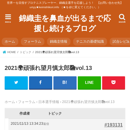
世界一を目指すプロテニスプレーヤー、錦織圭選手を応援しよう！ 【お問い合わせ先】
urryy★keinishikori.info （★を@に変えてください。）
錦織圭を鼻血が出るまで応
menu
search
援し続けるブログ
ホーム
フォーラム
錦織圭情報
テニスの基礎知識
試合レビ
HOME
トピック
2021🌍頑張れ望月慎太郎🎑vol.13
2021🌍頑張れ望月慎太郎🎑vol.13
LINE
ホーム
›
フォーラム
›
日本選手情報
›
2021🌍頑張れ望月慎太郎🎑vol.13
作成者
トピック
2021/11/13 13:34:23
返信
#193131