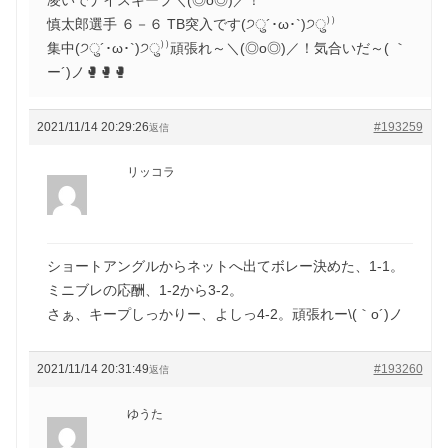
慎太郎選手 ６－６ TB突入です(੭ु´･ω･`)੭ु⁾⁾
集中(੭ु´･ω･`)੭ु⁾⁾頑張れ～＼(◎o◎)／！気合いだ～( ｀
ー´)ノ🥊🥊🥊
2021/11/14 20:29:26
#193259
返信
リッコラ
ショートアングルからネットへ出てボレー決めた、1-1。
ミニブレの応酬、1-2から3-2。
さぁ、キープしっかりー、よしっ4-2。頑張れー\(｀o´)ノ
2021/11/14 20:31:49
#193260
返信
ゆうた