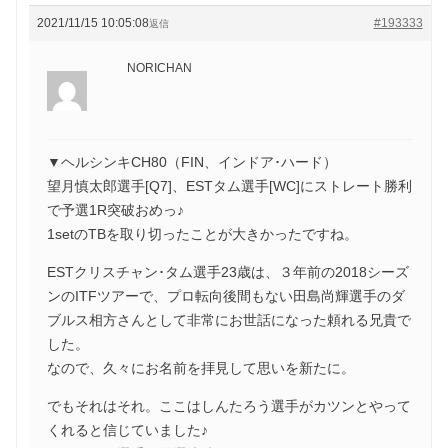
2021/11/15 10:05:08
#193333
返信
NORICHAN
▼ヘルシンキCH80（FIN、インドア･ハード）
望月慎太郎選手[Q7]、ESTタム選手[WC]にストレート勝利
で予選1R突破おめっ♪
1setのTBを取り切ったことが大きかったですね。
ESTクリスチャン･タム選手23歳は、３年前の2018シーズ
ンのITFツアーで、プロ転向後間もない田島尚輝選手のダ
ブルス相方さんとして非常にお世話になった頼れる兄貴で
した。
なので、久々にお名前を拝見して思いを新たに。
でもそれはそれ。ここはしんたろう選手がカツンとやって
くれると信じていました♪