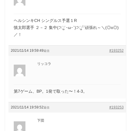
ヘルシンキCH シングルス予選１R
慎太郎選手 ２－２ 集中(੭ु´･ω･`)੭ु⁾⁾頑張れ～＼(◎o◎)
／！
2021/11/14 19:59:49
#193252
返信
リッコラ
第7ゲーム、BP。1発で取った〜！4-3。
2021/11/14 19:59:52
#193253
返信
下団