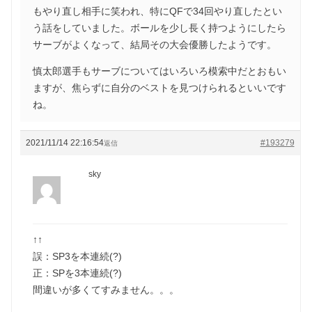
もやり直し相手に笑われ、特にQFで34回やり直したとい
う話をしていました。ボールを少し長く持つようにしたら
サーブがよくなって、結局その大会優勝したようです。
慎太郎選手もサーブについてはいろいろ模索中だとおもい
ますが、焦らずに自分のベストを見つけられるといいです
ね。
2021/11/14 22:16:54
#193279
返信
sky
↑↑
誤：SP3を本連続(?)
正：SPを3本連続(?)
間違いが多くてすみません。。。