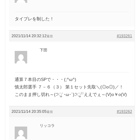
タイブレを制した！
2021/11/14 20:32:12
#193261
返信
下団
通算７本目のSPで・・・(;^ω^)
慎太郎選手 ７－６（３） 第１セット先取＼(◎o◎)／！
このまま押し切れ～(੭ु´･ω･`)੭ु⁾⁾ええでぇ～(V)o￥o(V)
2021/11/14 20:35:05
#193262
返信
リッコラ