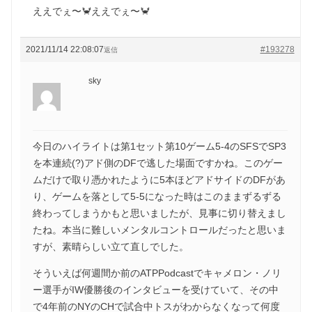
ええでぇ〜🦀ええでぇ〜🦀
2021/11/14 22:08:07
#193278
返信
sky
今日のハイライトは第1セット第10ゲーム5-4のSFSでSP3
を本連続(?)アド側のDFで逃した場面ですかね。このゲー
ムだけで取り憑かれたように5本ほどアドサイドのDFがあ
り、ゲームを落として5-5になった時はこのままずるずる
終わってしまうかもと思いましたが、見事に切り替えまし
たね。本当に難しいメンタルコントロールだったと思いま
すが、素晴らしい立て直しでした。
そういえば何週間か前のATPPodcastでキャメロン・ノリ
ー選手がIW優勝後のインタビューを受けていて、その中
で4年前のNYのCHで試合中トスがわからなくなって何度