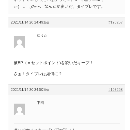
ε=(￣｡￣;)ﾌｩ〜、なんとか凌いだ、タイブレです。
2021/11/14 20:24:49
#193257
返信
ゆうた
被BP（＝セットポイント)を凌いだキープ！
さぁ！タイブレは如何に？
2021/11/14 20:24:50
#193258
返信
下団
凌いでナイスキープ＼(◎o◎)／！