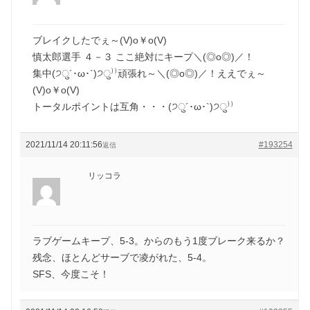
ブレイクしたでぇ～(V)o￥o(V)
慎太郎選手 ４－３ ここ絶対にキープ＼(◎o◎)／！
集中(੭ु´･ω･`)੭ु⁾⁾頑張れ～＼(◎o◎)／！ええでぇ～
(V)o￥o(V)
トータルポイントは互角・・・(੭ु´･ω･`)੭ु⁾⁾
2021/11/14 20:11:56
#193254
返信
リッコラ
ラブゲームキープ、5-3。からのもう1度ブレーク来るか？
残念、ほとんどサーブで凌がれた、5-4。
SFS、今度こそ！