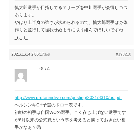
慎太郎選手が目指してる？サーブを中川選手が会得しつつ
あります。
やはり上半身の強さが求められるので、慎太郎選手は身体
作りと並行して怪我せぬように取り組んでほしいですね
_(._.)_
2021/11/14 2:06:17
#193210
返信
ゆうた
http://www.protennislive.com/posting/2021/8310/qs.pdf
ヘルシンキCH予選のドロー表です。
初戦の相手は自国WCの選手、全く存じ上げない選手です
が6月以来の公式戦という事を考えると勝っておきたい相
手かなぁ？🤔