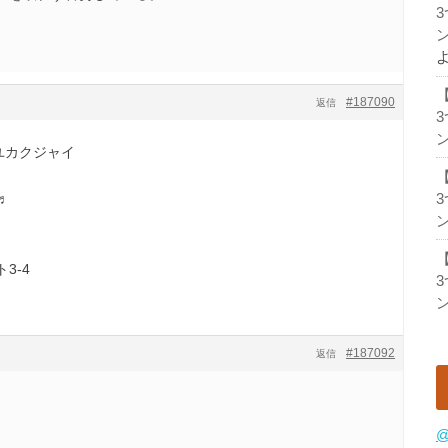
ン
#187090
返信
ン
ユカクジャイ
♬
ン
3-4
ン
#187092
返信
。
@