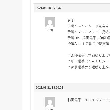
2021/08/18 9:34:37
男子
予選１～１６シード見込み
下団
予選１７～３２シード見込
予選DA：添田選手、伊藤
予選Alt：１７番目で綿貫選
＊太郎選手は本戦繰り上げ
＊杉田選手は１～１６シー
＊綿貫選手の予選繰り上が
2021/08/21 18:26:51
杉田選手、１～１６シード