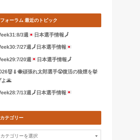
フォーラム 最近のトピック
eek31:8/3週
日本選手情報
🗾
eek30:7/27週
🗾
日本選手情報
eek29:7/20週
日本選手情報
🗾
2026👹💉🐝頑張れ太郎選手😤復活の狼煙を挙
よ🌋
eek28:7/13週
🗾
日本選手情報
カテゴリー