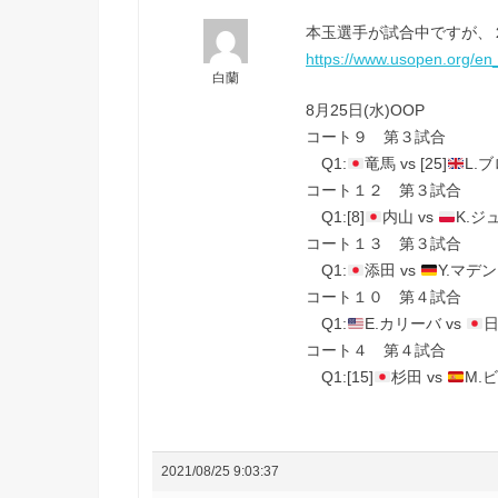
本玉選手が試合中ですが、
https://www.usopen.org/en
白蘭
8月25日(水)OOP
コート９ 第３試合
Q1:
竜馬 vs [25]
L.
コート１２ 第３試合
Q1:[8]
内山 vs
K.ジ
コート１３ 第３試合
Q1:
添田 vs
Y.マデン
コート１０ 第４試合
Q1:
E.カリーバ vs
コート４ 第４試合
Q1:[15]
杉田 vs
M.
2021/08/25 9:03:37