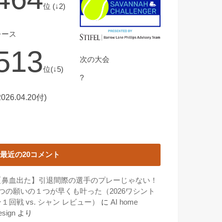
位 (↓2)
レース
513
次の大会
位(↓5)
?
2026.04.20付)
最近の20コメント
【鼻血出た】引退間際の選手のプレーじゃない！
3つの願いの１つが早くも叶った（2026ワシント
１回戦 vs. シャン レビュー）
に
AI home
esign
より