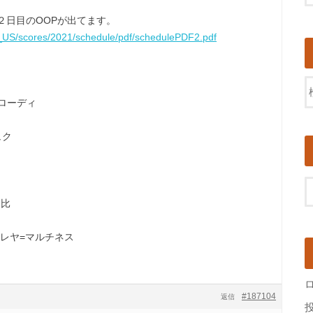
２日目のOOPが出てます。
_US/scores/2021/schedule/pdf/schedulePDF2.pdf
ブローディ
ュク
日比
ビレヤ=マルチネス
#187104
返信