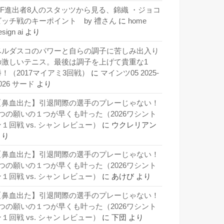
QF進出者8人のスタッツから見る、錦織 ・ジョコ
ビッチ戦のキーポイント by 禮さん
に
home
esign ai
より
ベルダスコのパワーと自らの調子に苦しみ出入り
の激しいテニス。最後は調子を上げて貴重な1
勝！（2017マイアミ3回戦）
に
マインツ05 2025-
026 サード
より
【鼻血出た】引退間際の選手のプレーじゃない！
3つの願いの１つが早くも叶った（2026ワシント
１回戦 vs. シャン レビュー）
に
ウクレリアン
より
【鼻血出た】引退間際の選手のプレーじゃない！
3つの願いの１つが早くも叶った（2026ワシント
１回戦 vs. シャン レビュー）
に
あけび
より
【鼻血出た】引退間際の選手のプレーじゃない！
3つの願いの１つが早くも叶った（2026ワシント
１回戦 vs. シャン レビュー）
に
下団
より