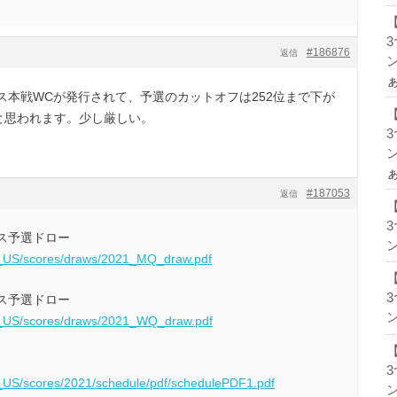
#186876
返信
ン
ス本戦WCが発行されて、予選のカットオフは252位まで下が
8と思われます。少し厳しい。
ン
#187053
返信
ス予選ドロー
ン
n_US/scores/draws/2021_MQ_draw.pdf
ス予選ドロー
ン
n_US/scores/draws/2021_WQ_draw.pdf
_US/scores/2021/schedule/pdf/schedulePDF1.pdf
ン