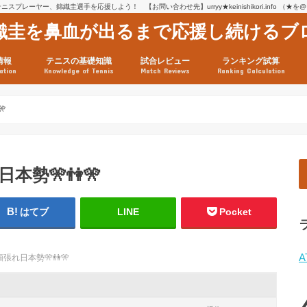
スプレーヤー、錦織圭選手を応援しよう！ 【お問い合わせ先】urryy★keinishikori.info （★
織圭を鼻血が出るまで応援し続けるブ
情報
テニスの基礎知識
試合レビュー
ランキング試算
ation
Knowledge of Tennis
Match Reviews
Ranking Calculation
ssage
ロフィール
績
グ推移
連グッズ
試合まとめ（2025年1月16
リスト（2021年8月10日時
ツアーの構造
ATPツアー ポイント表
テニス情報入手法
🎌
日本勢
🎌
👫
🎌
はてブ
LINE
Pocket
A
頑張れ日本勢
🎌
👫
🎌