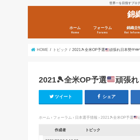
世界一を目指すプロテニ
錦
ホーム
フォーラム
錦織圭
Home
Forums
Kei Inform
日本選手情報
鼻血ブログラボ
鼻血ブログ分析班
Kei’s Me
錦織圭プ
錦織圭 戦
ランキン
錦織圭関
鼻血が出た
次は見とけ
日現在）
点）
HOME
トピック
2021
🎾
全米OP予選
頑張れ日本勢
🎌
👫
2021
🎾
全米OP予選
頑張れ
ツイート
シェア
ホーム
›
フォーラム
›
日本選手情報
›
2021
🎾
全米OP予選
作成者
トピック