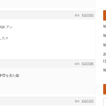
#187093
返信
W
25]K.アン
W
した♬
W
げ
#187098
返信
W
😈を見た😱
#187103
返信