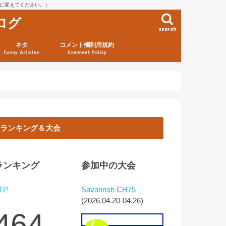
を@に変えてください。）
ログ
search
ネタ
コメント欄利用規約
Funny Articles
Comment Policy
ランキング＆大会
ランキング
参加中の大会
TP
Savannah CH75
(2026.04.20-04.26)
464