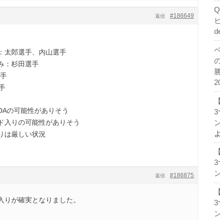
#186649
返信
d
：太郎選手、内山選手
み：杉田選手
選手
2
手
DAの可能性がありそう
ド入りの可能性がありそう
ン
りは厳しい状況
ン
#186875
返信
入りが確実となりました。
ン