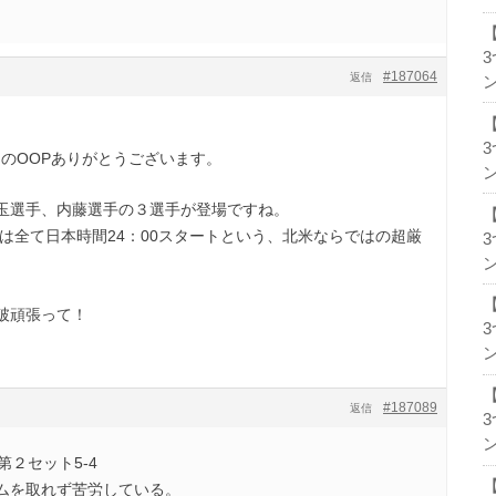
#187064
返信
ン
本日のOOPありがとうございます。
ン
玉選手、内藤選手の３選手が登場ですね。
合は全て日本時間24：00スタートという、北米ならではの超厳
ン
破頑張って！
ン
#187089
返信
ン
第２セット5-4
ムを取れず苦労している。