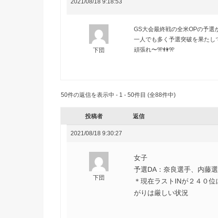
2021/08/18 9:18:53
GS大会最終戦の全米OPの予選が8
一人でも多く予選突破を果たして
頑張れ〜🎌👫🎌
下団
50件の返信を表示中 - 1 - 50件目 (全88件中)
投稿者
返信
2021/08/18 9:30:27
女子
予選DA：奈良選手、内藤
下団
＊現在ラストINが２４０
がりは厳しい状況