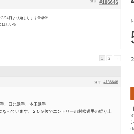
返信
#186646
/24日より始まります🎌😤🎌
ほしい💪
1
2
→
(
#186648
返信
選手、日比選手、本玉選手
位になっています。２５９位でエントリーの村松選手の繰り上
ン
d