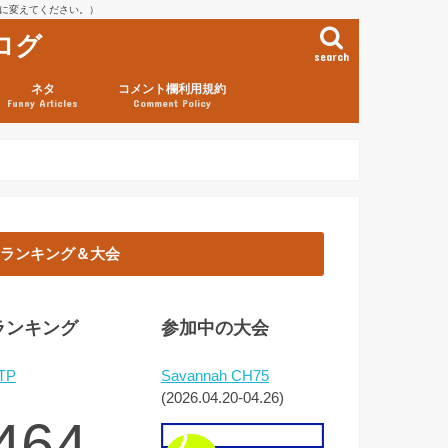
を@に変えてください。）
ログ
search
ネタ
コメント欄利用規約
Funny Articles
Comment Policy
ランキング＆大会
ランキング
参加中の大会
TP
Savannah CH75
(2026.04.20-04.26)
464