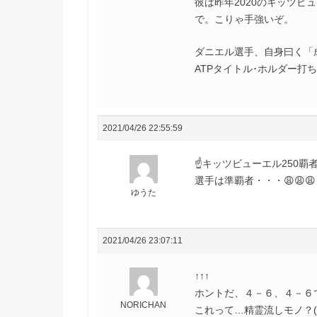
彼は昨年2020のキッツビ
で。こりゃ手強いぞ。
ダニエル選手、自身曰く「
ATPタイトル･ホルダー打
2021/04/26 22:55:59
☝️キッツビューエル250
選手は準覇者・・・😩😩😩
ゆうた
2021/04/26 23:07:11
↑↑↑
ホントだ、４－６、４－６
NORICHAN
これって…精霊流しモノ？(