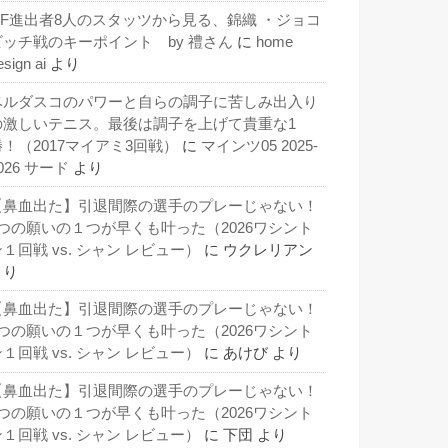
QF進出者8人のスタッツから見る、錦織 ・ジョコ
ビッチ戦のキーポイント by 禮さん
に
home
esign ai
より
ベルダスコのパワーと自らの調子に苦しみ出入り
の激しいテニス。最後は調子を上げて貴重な1
勝！（2017マイアミ3回戦）
に
マインツ05 2025-
026 サード
より
【鼻血出た】引退間際の選手のプレーじゃない！
3つの願いの１つが早くも叶った（2026ワシント
１回戦 vs. シャン レビュー）
に
ウクレリアン
より
【鼻血出た】引退間際の選手のプレーじゃない！
3つの願いの１つが早くも叶った（2026ワシント
１回戦 vs. シャン レビュー）
に
あけび
より
【鼻血出た】引退間際の選手のプレーじゃない！
3つの願いの１つが早くも叶った（2026ワシント
１回戦 vs. シャン レビュー）
に
下団
より