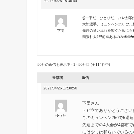
2021/04/26 15:36:44
☝️一平だ、ひとりだ、いや太郎だ
太郎選手、ミュンヘン250にSE
先週の良い流れを繫ぐためにも初
下団
頑張れ太郎‼️前進あるのみ🐝😤
50件の返信を表示中 - 1 - 50件目 (全114件中)
投稿者
返信
2021/04/26 17:30:50
下団さん
トピ立てありがとうござい
ゆうた
このミュンヘン250で5
先週までの4大会が4都市
には少しは和らいでいるの