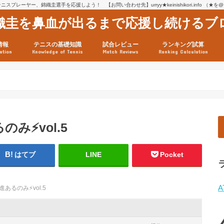
スプレーヤー、錦織圭選手を応援しよう！ 【お問い合わせ先】urryy★keinishikori.info （★
織圭を鼻血が出るまで応援し続けるブ
情報
テニスの基礎知識
試合レビュー
ランキング試算
ation
Knowledge of Tennis
Match Reviews
Ranking Calculation
ssage
ロフィール
績
グ推移
連グッズ
試合まとめ（2025年1月16
リスト（2021年8月10日時
ツアーの構造
ATPツアー ポイント表
テニス情報入手法
5
み⚡️vol.5
はてブ
LINE
Pocket
A
あるのみ⚡️vol.5