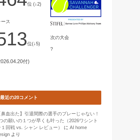
位 (↓2)
レース
513
次の大会
位(↓5)
?
2026.04.20付)
最近の20コメント
【鼻血出た】引退間際の選手のプレーじゃない！
3つの願いの１つが早くも叶った（2026ワシント
１回戦 vs. シャン レビュー）
に
AI home
esign
より