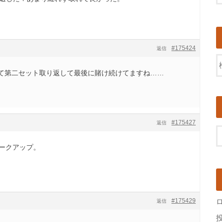
#175424
返信
て第二セット取り返して最後に賭け続けてますね……
#175427
返信
レークアップ。
#175429
返信