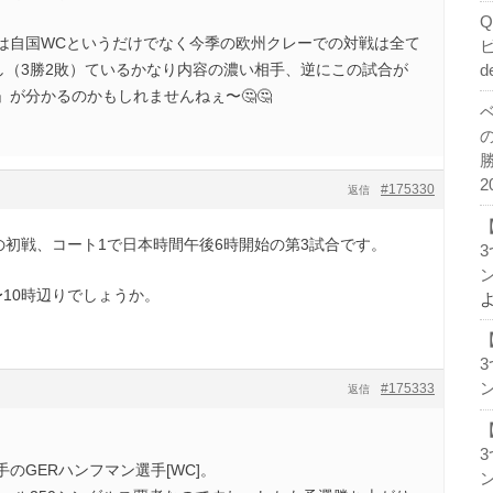
は自国WCというだけでなく今季の欧州クレーでの対戦は全て
し（3勝2敗）ているかなり内容の濃い相手、逆にこの試合が
d
が分かるのかもしれませんねぇ〜🤔🤔
2
#175330
返信
の初戦、コート1で日本時間午後6時開始の第3試合です。
ン
10時辺りでしょうか。
ン
#175333
返信
のGERハンフマン選手[WC]。
ン