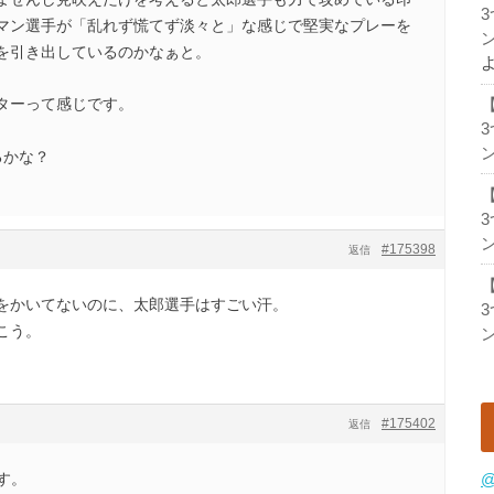
マン選手が「乱れず慌てず淡々と」な感じで堅実なプレーを
ン
を引き出しているのかなぁと。
ターって感じです。
ン
るかな？
ン
#175398
返信
をかいてないのに、太郎選手はすごい汗。
こう。
ン
#175402
返信
す。
@