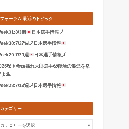
フォーラム 最近のトピック
eek31:8/3週
日本選手情報
🗾
eek30:7/27週
🗾
日本選手情報
eek29:7/20週
日本選手情報
🗾
2026👹💉🐝頑張れ太郎選手😤復活の狼煙を挙
よ🌋
eek28:7/13週
🗾
日本選手情報
カテゴリー