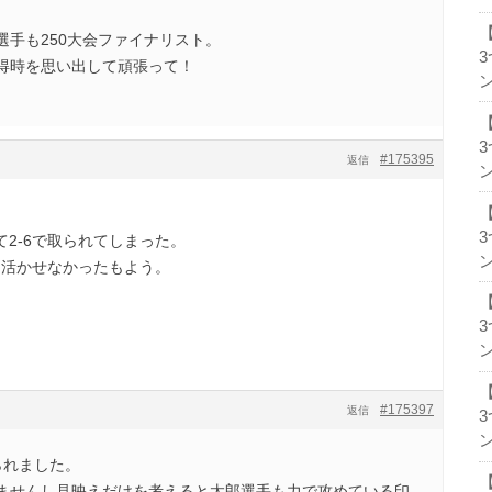
選手も250大会ファイナリスト。
得時を思い出して頑張って！
ン
#175395
返信
ン
て2-6で取られてしまった。
ン
を活かせなかったもよう。
ン
#175397
返信
ン
られました。
ませんし見映えだけを考えると太郎選手も力で攻めている印