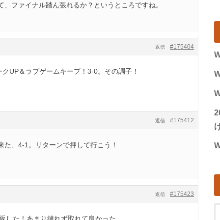
て、ファイナル踏ん張れるか？というところですね。
#175404
返信
W
ークUP＆ラブゲームキープ！3-0。その調子！
W
W
#175412
返信
げ
来た、4-1。リターンで押して行こう！
W
#175423
返信
3で返した！あまり縺れず取れて良かった。