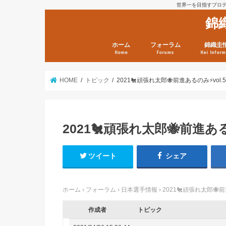
世界一を目指すプロテニ
錦
ホーム
フォーラム
錦織圭
Home
Forums
Kei Inform
日本選手情報
鼻血ブログラボ
鼻血ブログ分析班
Kei’s Me
錦織圭プ
錦織圭 戦
ランキン
錦織圭関
鼻血が出た
次は見とけ
日現在）
点）
HOME
トピック
2021🐔頑張れ太郎🐝前進あるのみ⚡️vol.
2021🐔頑張れ太郎🐝前進あるの
ツイート
シェア
ホーム
›
フォーラム
›
日本選手情報
›
2021🐔頑張れ太郎🐝前進
作成者
トピック