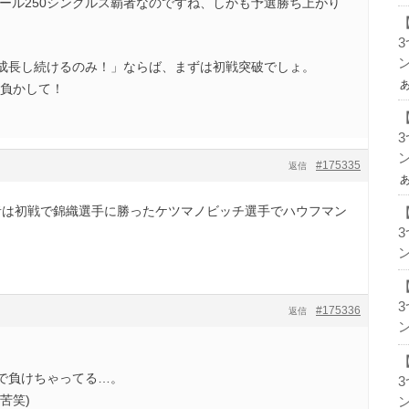
ュール250シングルス覇者なのですね、しかも予選勝ち上がり
ン
成長し続けるのみ！」ならば、まずは初戦突破でしょ。
ち負かして！
ン
#175335
返信
覇者は初戦で錦織選手に勝ったケツマノビッチ選手でハウフマン
ン
#175336
返信
ン
で負けちゃってる…。
苦笑)
ン