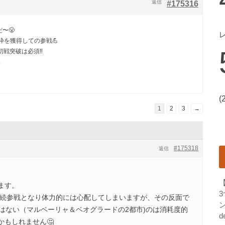
返信
#175316
〜😤
枠を獲得しての参戦💪
戦突破は必須‼️

(
1
2
3
→
#175318
返信
ます。
週連続参戦となり体力的には心配してしまいますが、その反面で
ン
ではない（マルベーリャ＆ベオグラードの2都市)のは消耗度的
d
かもしれません🤔