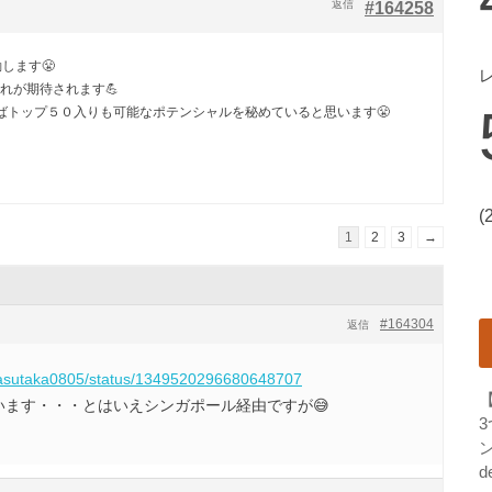
返信
#164258
します😤
れが期待されます💪
ばトップ５０入りも可能なポテンシャルを秘めていると思います😤
(
1
2
3
→
#164304
返信
m/yasutaka0805/status/1349520296680648707
かいます・・・とはいえシンガポール経由ですが😅
ン
d