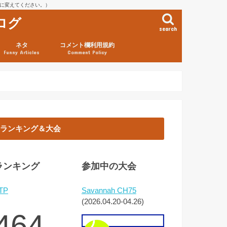
を@に変えてください。）
ログ
search
ネタ
コメント欄利用規約
Funny Articles
Comment Policy
ランキング＆大会
ランキング
参加中の大会
TP
Savannah CH75
(2026.04.20-04.26)
464