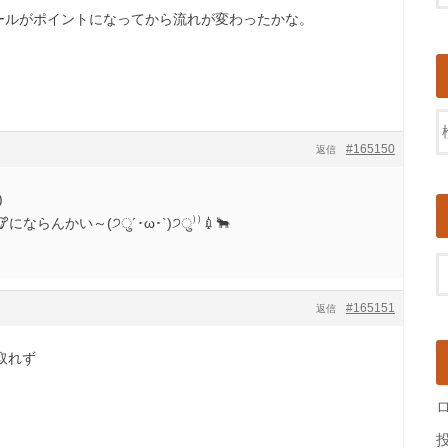
ボールがポイントになってから流れが変わったかな。
#165150
返信
)
ならんかい～(੭ु´･ω･`)੭ु⁾⁾💉🐂
#165151
返信
取れず