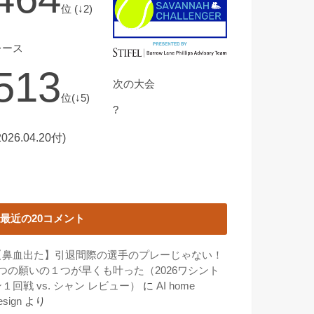
位 (↓2)
レース
513
次の大会
位(↓5)
?
2026.04.20付)
最近の20コメント
【鼻血出た】引退間際の選手のプレーじゃない！
3つの願いの１つが早くも叶った（2026ワシント
１回戦 vs. シャン レビュー）
に
AI home
esign
より