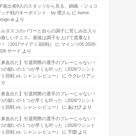
QF進出者8人のスタッツから見る、錦織 ・ジョコ
ビッチ戦のキーポイント by 禮さん
に
home
esign ai
より
ベルダスコのパワーと自らの調子に苦しみ出入り
の激しいテニス。最後は調子を上げて貴重な1
勝！（2017マイアミ3回戦）
に
マインツ05 2025-
026 サード
より
【鼻血出た】引退間際の選手のプレーじゃない！
3つの願いの１つが早くも叶った（2026ワシント
１回戦 vs. シャン レビュー）
に
ウクレリアン
より
【鼻血出た】引退間際の選手のプレーじゃない！
3つの願いの１つが早くも叶った（2026ワシント
１回戦 vs. シャン レビュー）
に
あけび
より
【鼻血出た】引退間際の選手のプレーじゃない！
3つの願いの１つが早くも叶った（2026ワシント
１回戦 vs. シャン レビュー）
に
下団
より