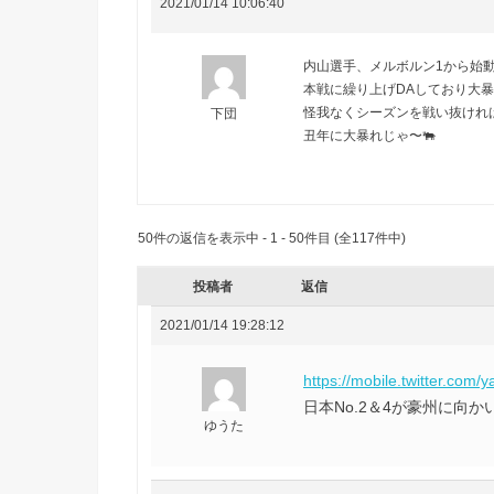
2021/01/14 10:06:40
内山選手、メルボルン1から始動
本戦に繰り上げDAしており大暴
怪我なくシーズンを戦い抜けれ
下団
丑年に大暴れじゃ〜🐃
50件の返信を表示中 - 1 - 50件目 (全117件中)
投稿者
返信
2021/01/14 19:28:12
https://mobile.twitter.co
日本No.2＆4が豪州に向
ゆうた