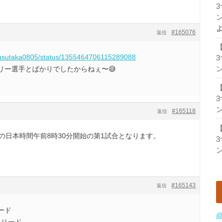
ン
#165076
返信
m/yasutaka0805/status/1355464706115289088
ン
リー選手とばかりでしたからねぇ〜😅
ン
#165118
返信
の日本時間午前8時30分開始の第1試合となります。
ン
#165143
返信
ード
@
とリード