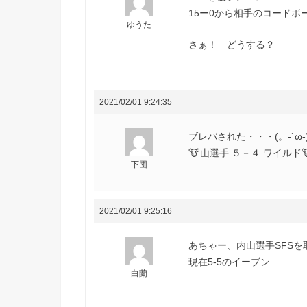
15ー0から相手のコード
ゆうた
さぁ！ どうする？
2021/02/01 9:24:35
ブレバされた・・・(。-`ω-
🐮山選手 ５－４ ワイルド🐮に
下団
2021/02/01 9:25:16
あちゃー、内山選手SFSを
現在5-5のイーブン
白蘭