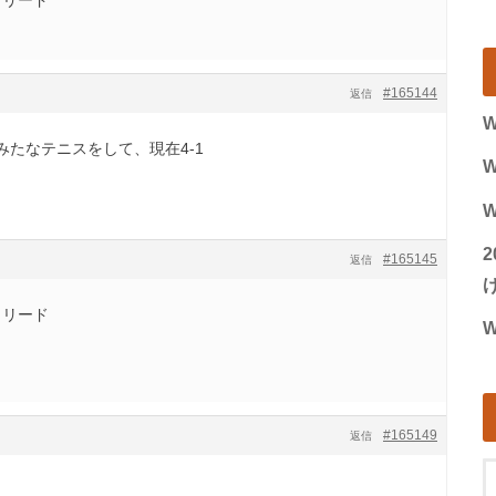
#165144
返信
W
たなテニスをして、現在4-1
W
W
#165145
返信
げ
とリード
W
#165149
返信