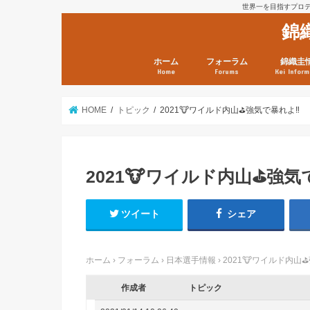
世界一を目指すプロテニ
錦
ホーム
フォーラム
錦織圭
Home
Forums
Kei Inform
日本選手情報
鼻血ブログラボ
鼻血ブログ分析班
Kei’s Me
錦織圭プ
錦織圭 戦
ランキン
錦織圭関
鼻血が出た
次は見とけ
日現在）
点）
HOME
トピック
2021🐮ワイルド内山⛳️強気で暴れよ‼️
2021🐮ワイルド内山⛳️強気
ツイート
シェア
ホーム
›
フォーラム
›
日本選手情報
›
2021🐮ワイルド内山⛳
作成者
トピック