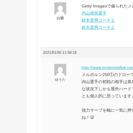
Getty Imagesで撮
内山靖崇選手
白蘭
鈴木貴男コーチ１
鈴木貴男コーチ２
2021/01/30 11:38:18
http://www.protennislive.c
メルボルン250①のドロー
ゆうた
内山選手の初戦の相手は第
な状況下しかも屋外ハード
とも個人的に思っています
強力サーブを軸に一気に押し
ね！😤