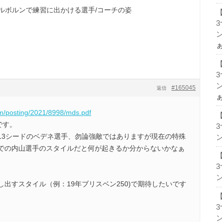
られたメルボルンで練習に出かける選手/コーチの姿
ン
ン
#165045
返信
om/posting/2021/8998/mds.pdf
です。
13シードのベデネ選手、勿論強敵ではありますが現在の特殊
ン
での内山選手のスタイルだと何が起きるか分からないかなぁ
。
ン
出すスタイル（例：19年ブリスベン250)で期待したいです
ン