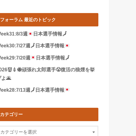
フォーラム 最近のトピック
eek31:8/3週
日本選手情報
🗾
eek30:7/27週
🗾
日本選手情報
eek29:7/20週
日本選手情報
🗾
2026👹💉🐝頑張れ太郎選手😤復活の狼煙を挙
よ🌋
eek28:7/13週
🗾
日本選手情報
カテゴリー