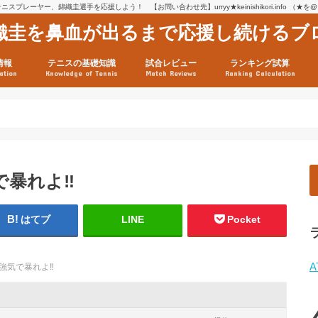
スプレーヤー、錦織圭選手を応援しよう！ 【お問い合わせ先】urryy★keinishikori.info （★
織圭を鼻血が出るまで応援し続けるブ
情報
テニスの基礎知識
試合レビュー
ランキング試算
ation
Knowledge of Tennis
Match Reviews
Ranking Calculation
ssage
ロフィール
績
グ推移
連グッズ
試合まとめ（2025年1月16
リスト（2021年8月10日時
ツアーの構造
ATPツアー ポイント表
テニス情報入手法
で暴れよ‼️
はてブ
LINE
Pocket
A
️強気で暴れよ‼️