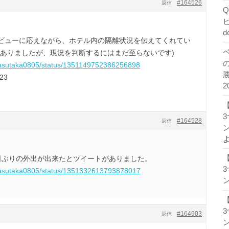
#164526
返信
d
ビューに応えながら、ホテル内の隔離状況を伝えてくれてい
もありましたが、現況を判断するにはまだ至らないです)
m/yasutaka0805/status/1351149752386256898
523
2
#164528
返信
ン
日ぶりの外出が出来たとツイートがありました。
m/yasutaka0805/status/1351332613793878017
ン
#164903
返信
ン