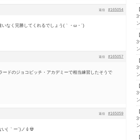
#165054
返信
ン
違いなく完勝してくれるでしょう(｀・ω・´)ゞ
ン
#165057
返信
ラードのジョコビッチ・アカデミーで相当練習したそうで
ン
ン
#165059
返信
ン
( ｀ー´)ノ💉💀