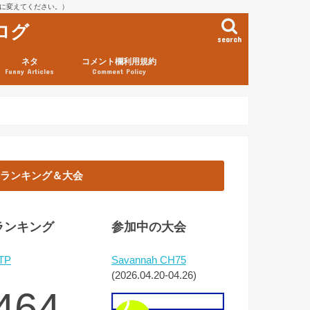
を@に変えてください。）
ログ
search
ネタ
コメント欄利用規約
Funny Articles
Comment Policy
ランキング＆大会
ランキング
参加中の大会
TP
Savannah CH75
(2026.04.20-04.26)
464