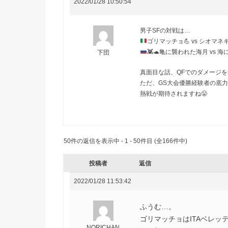
2022/01/28 10:50:54
男子SFの対戦は…
ゴリマッチョ
💪
vs シオマネ
👾
🐢
亀に襲われた海月 vs 
下団
真面目な話、QFでのダメージを
ただ、GS大会優勝経験者の底力
熱戦が期待されますね😤
50件の返信を表示中 - 1 - 50件目 (全166件中)
投稿者
返信
2022/01/28 11:53:42
ふうむ…。
ゴリマッチョはITAベレッテ
NORICHAN