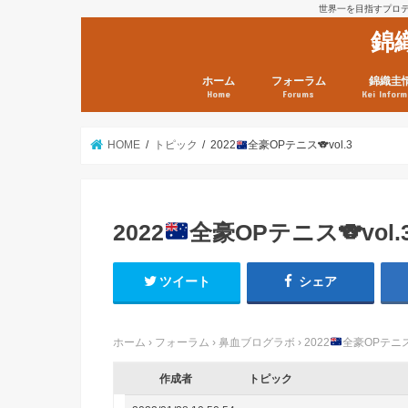
世界一を目指すプロテニ
錦
ホーム
フォーラム
錦織圭
Home
Forums
Kei Inform
日本選手情報
鼻血ブログラボ
鼻血ブログ分析班
Kei’s Me
錦織圭プ
錦織圭 戦
ランキン
錦織圭関
鼻血が出た
次は見とけ
日現在）
点）
HOME
トピック
2022
全豪OPテニス
🐨
vol.3
2022
全豪OPテニス
🐨
vol.
ツイート
シェア
ホーム
›
フォーラム
›
鼻血ブログラボ
›
2022
全豪OPテニ
作成者
トピック