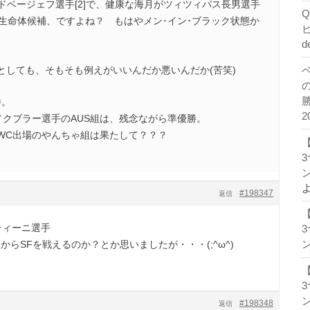
ドベージェフ選手[2]で、健康な海月がツィツィパス長男選手
外生命体候補、ですよね？ もはやメン･イン･ブラック状態か
d
としても、そもそも例えがいいんだか悪いんだか(苦笑)
勝。
2
／クブラー選手のAUS組は、残念ながら準優勝。
WC出場のやんちゃ組は果たして？？？
ン
#198347
返信
ティーニ選手
からSFを戦えるのか？とか思いましたが・・・(;^ω^)
ン
ン
#198348
返信