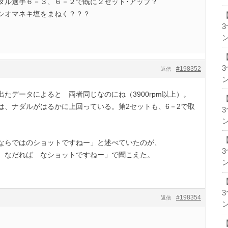
ダル選手６－３、６－２で既に２セット･アップ？
シオマネキ塩をまねく？？？
ン
#198352
返信
ン
たデータによると 両者同じなのにね（3900rpm以上）。
は、ナダルがはるかに上回っている。第2セットも、6－2で取
ン
ならではのショットですねー」と述べていたのが、
 なだれば なショットですねー」で聞こえた。
ン
#198354
返信
ン