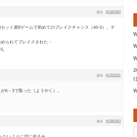
#198360
返信
セット第8ゲームで初めてのブレイクチャンス（40‐0）。ナ
W
決められてブレイクされた・
W
S。
W
#198361
返信
げ
ニが6－3で取った（ようやく）。
W
#198363
返信
らないように切に祈る🙏