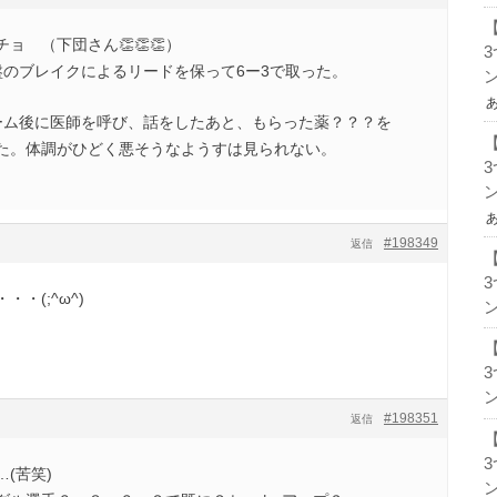
ョ （下団さん👏👏👏）
盤のブレイクによるリードを保って6ー3で取った。
ン
ーム後に医師を呼び、話をしたあと、もらった薬？？？を
た。体調がひどく悪そうなようすは見られない。
ン
#198349
返信
・(;^ω^)
ン
ン
#198351
返信
(苦笑)
ン