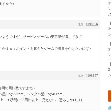
ますから♪
ン
#198356
返信
ン
いようですが、サービスゲームの安定感が増してきて
か１ｓｔポイントを奪えたゲームで勝負をかけたい(੭ु´･
ン
ン
#198357
返信
分間の回転数ですよね？
LPが33rpm、シングル盤EPが45rpm。
上、１秒間に65回転以上。見えない…恐ろしや(T_T)
@