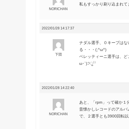
私もすっかり刷り込まれて
NORICHAN
2022/01/28 14:17:37
ナダル選手、０キープはな
る・・・(;^ω^)
下団
ベレッティーニ選手は、どこ
ω･`)੭ु⁾⁾
2022/01/28 14:22:40
あと、「rpm」って確か１
昔懐かしレコードのアルバム盤
NORICHAN
で、２選手とも3900回転以