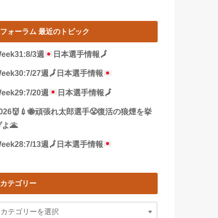
フォーラム 最近のトピック
eek31:8/3週
日本選手情報
🗾
eek30:7/27週
🗾
日本選手情報
eek29:7/20週
日本選手情報
🗾
2026👹💉🐝頑張れ太郎選手😤復活の狼煙を挙
よ🌋
eek28:7/13週
🗾
日本選手情報
カテゴリー