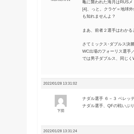
亀に襲われた海月はRUSメ
[4]、っと。クラゲ＝地球
も知れませんよ？
まあ、前者２選手はわかる
さてミックス･ダブルス決
WC出場のフォーリス選手
では男子ダブルス、同じく
2022/01/28 13:31:02
ナダル選手 ６－３ ベレッ
ナダル選手、QFの戦いぶり
下団
2022/01/28 13:31:24