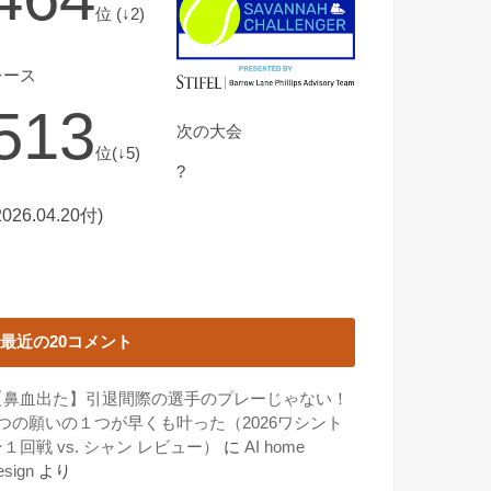
位 (↓2)
レース
513
次の大会
位(↓5)
?
2026.04.20付)
最近の20コメント
【鼻血出た】引退間際の選手のプレーじゃない！
3つの願いの１つが早くも叶った（2026ワシント
１回戦 vs. シャン レビュー）
に
AI home
esign
より