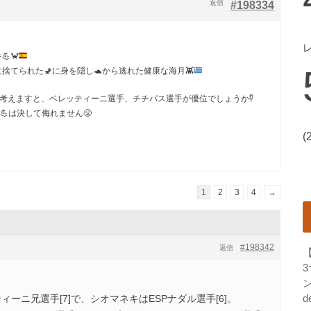
返信
#198334
キ
💪
🦀
海に捨てられた
🚽
に身を隠し
🐢
から逃れた健康な海月
👾
考えますと、ベレッティーニ選手、チチパス選手が優位でしょうか⁉️
💪は決して侮れません😤
(
1
2
3
4
→
#198342
返信
ン
d
ィーニ兄選手[7]で、シオマネキはESPナダル選手[6]。