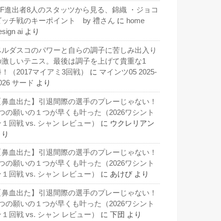
QF進出者8人のスタッツから見る、錦織 ・ジョコ
ビッチ戦のキーポイント by 禮さん
に
home
esign ai
より
ベルダスコのパワーと自らの調子に苦しみ出入り
の激しいテニス。最後は調子を上げて貴重な1
勝！（2017マイアミ3回戦）
に
マインツ05 2025-
026 サード
より
【鼻血出た】引退間際の選手のプレーじゃない！
3つの願いの１つが早くも叶った（2026ワシント
１回戦 vs. シャン レビュー）
に
ウクレリアン
より
【鼻血出た】引退間際の選手のプレーじゃない！
3つの願いの１つが早くも叶った（2026ワシント
１回戦 vs. シャン レビュー）
に
あけび
より
【鼻血出た】引退間際の選手のプレーじゃない！
3つの願いの１つが早くも叶った（2026ワシント
１回戦 vs. シャン レビュー）
に
下団
より