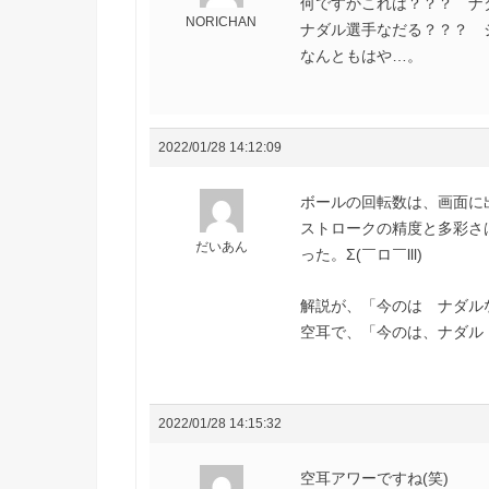
何ですかこれは？？？ ナ
NORICHAN
ナダル選手なだる？？？ 
なんともはや…。
2022/01/28 14:12:09
ボールの回転数は、画面に出
ストロークの精度と多彩さ
だいあん
った。Σ(￣ロ￣lll)
解説が、「今のは ナダル
空耳で、「今のは、ナダル
2022/01/28 14:15:32
空耳アワーですね(笑)