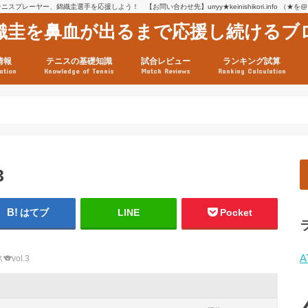
スプレーヤー、錦織圭選手を応援しよう！ 【お問い合わせ先】urryy★keinishikori.info （★
織圭を鼻血が出るまで応援し続けるブ
情報
テニスの基礎知識
試合レビュー
ランキング試算
ation
Knowledge of Tennis
Match Reviews
Ranking Calculation
ssage
ロフィール
績
グ推移
連グッズ
試合まとめ（2025年1月16
リスト（2021年8月10日時
ツアーの構造
ATPツアー ポイント表
テニス情報入手法
3
はてブ
LINE
Pocket
A
ス
🐨
vol.3