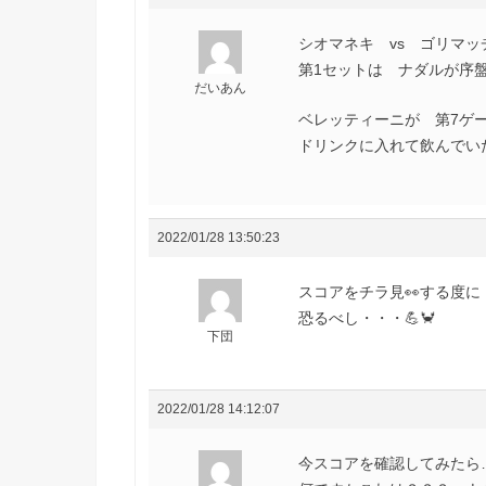
シオマネキ vs ゴリマッチ
第1セットは ナダルが序
だいあん
ベレッティーニが 第7ゲ
ドリンクに入れて飲んでい
2022/01/28 13:50:23
スコアをチラ見👀する度に・・
恐るべし・・・💪🦀
下団
2022/01/28 14:12:07
今スコアを確認してみたら…