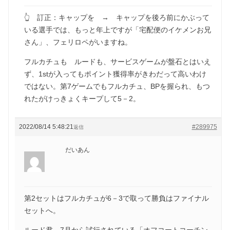
👆 訂正：キャップを → キャップを後ろ前にかぶって
いる選手では、もっと年上ですが「宅配便のイケメンお兄
さん」、フェリロペがいますね。
フルカチュも ルードも、サービスゲームが盤石とはいえ
ず、1stが入ってもポイント獲得率がきわだって高いわけ
ではない。第7ゲームでもフルカチュ、BPを握られ、もつ
れたがけっきょくキープして5－2。
2022/08/14 5:48:21
#289975
返信
だいあん
第2セットはフルカチュが6－3で取って勝負はファイナル
セットへ。
ルード君、7月から試行されている「オフコートコーチン