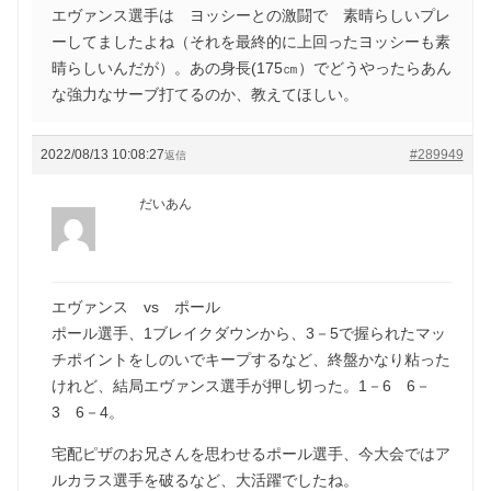
エヴァンス選手は ヨッシーとの激闘で 素晴らしいプレ
ーしてましたよね（それを最終的に上回ったヨッシーも素
晴らしいんだが）。あの身長(175㎝）でどうやったらあん
な強力なサーブ打てるのか、教えてほしい。
2022/08/13 10:08:27
#289949
返信
だいあん
エヴァンス vs ポール
ポール選手、1ブレイクダウンから、3－5で握られたマッ
チポイントをしのいでキープするなど、終盤かなり粘った
けれど、結局エヴァンス選手が押し切った。1－6 6－
3 6－4。
宅配ピザのお兄さんを思わせるポール選手、今大会ではア
ルカラス選手を破るなど、大活躍でしたね。