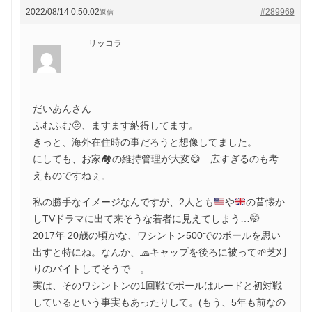
2022/08/14 0:50:02
#289969
返信
リッコラ
だいあんさん
ふむふむ🤨、ますます納得してます。
きっと、海外在住時の事だろうと想像してました。
にしても、お家🏘の維持管理が大変😅 広すぎるのも考
えものですねぇ。
私の勝手なイメージなんですが、2人とも
や
の昔懐か
しTVドラマに出て来そうな若者に見えてしまう…
🤭
2017年 20歳の頃かな、ワシントン500でのポールを思い
出すと特にね。なんか、🧢キャップを後ろに被って🌱芝刈
りのバイトしてそうで…。
実は、そのワシントンの1回戦でポールはルードと初対戦
しているという事実もあったりして。(もう、5年も前なの