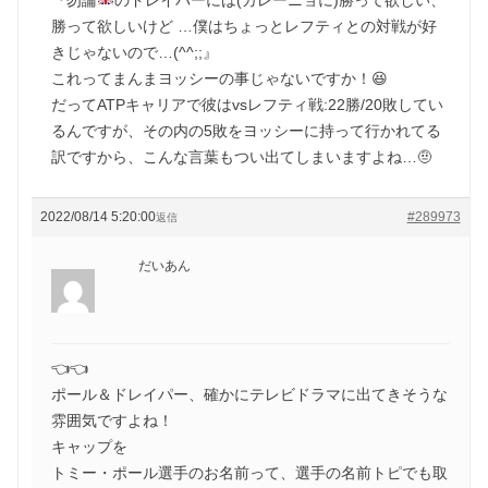
勝って欲しいけど …僕はちょっとレフティとの対戦が好
きじゃないので…(^^;;』
これってまんまヨッシーの事じゃないですか！😆
だってATPキャリアで彼はvsレフティ戦:22勝/20敗してい
るんですが、その内の5敗をヨッシーに持って行かれてる
訳ですから、こんな言葉もつい出てしまいますよね…🤨
2022/08/14 5:20:00
#289973
返信
だいあん
👈👈
ポール＆ドレイパー、確かにテレビドラマに出てきそうな
雰囲気ですよね！
キャップを
トミー・ポール選手のお名前って、選手の名前トピでも取