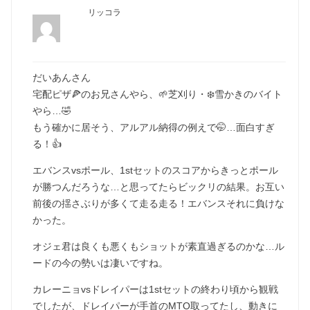
リッコラ
だいあんさん
宅配ピザ🍕のお兄さんやら、🌱芝刈り・❄️雪かきのバイト
やら…🤣
もう確かに居そう、アルアル納得の例えで🤭…面白すぎ
る！👍
エバンスvsポール、1stセットのスコアからきっとポール
が勝つんだろうな…と思ってたらビックリの結果。お互い
前後の揺さぶりが多くて走る走る！エバンスそれに負けな
かった。
オジェ君は良くも悪くもショットが素直過ぎるのかな…ル
ードの今の勢いは凄いですね。
カレーニョvsドレイパーは1stセットの終わり頃から観戦
でしたが、ドレイパーが手首のMTO取ってたし、動きに