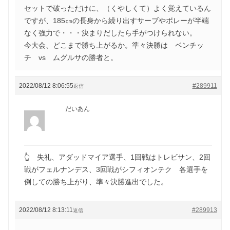
セットで破っただけに、（くやしくて）よく覚えているん
ですが、185㎝の長身から繰り出すサーブやボレーが半端
なく強力で・・・決まりだしたら手がつけられない。
今大会、どこまで勝ち上がるか。準々決勝は ベンチッ
チ vs ムグルサの勝者と。
2022/08/12 8:06:55
#289911
返信
だいあん
👆 失礼、アダッドマイア選手、1回戦はトレビサン、2回
戦がフェルナンデス、3回戦がシフィオンテク 各選手を
倒しての勝ち上がり、準々決勝進出でした。
2022/08/12 8:13:11
#289913
返信