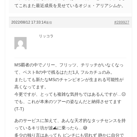
てこれまた最近成長を見せているオジェ・アリアシムか。
2022/08/12 17:33:14
#289927
返信
リッコラ
MS覇者の中でノリー、フリッツ、チリッチがいなくなっ
て、ベスト8の中で残るはただ1人 フルカチュのみ。
またしても新たなMSのチャンピオンが生まれる可能性が
高くなってます。
今更ですが、とっても複雑な気持ちではあるんですが…😑
でも、これが本来のツアーの姿なんだと納得させてます
(T-T)
あのサービスに加えて、あんな天才的なタッチセンスを持
っているキリ坊が波🌊に乗ったら…😅
多少の独り言はあっても ピンチにも切れず 静かに自分で