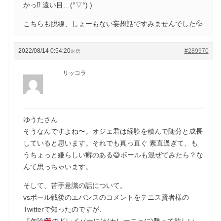
かっ⁉︎ 遠い目…(°▽°) )
こちらも脱線、しょーもない妄想話ですみませんでした💦
2022/08/14 0:54:20
#289970
返信
リッコラ
ゆうたさん
そうなんですよね〜。オジェ君は経験を積んで随分と成長
していると思います。それでも真っ直ぐ 素直過ぎて、も
うちょっと嫌らしい癖のある😅ボールも混ぜてみたら？な
んて思っちゃいます。
そして、苦手意識の話について。
vsポール戦後のエバンスのコメントをテニス賢者様の
Twitterで知ったのですが、
『勿論
のドレイパーには(カレーニョに)勝って欲しい、