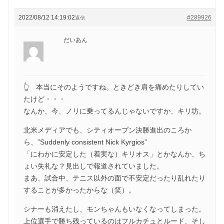
2022/08/12 14:19:02
#289926
返信
だいあん
👆 本当にそのようですね。ときどき肩を痛めたりしてい
たけど・・・
なんか、今、ノリに乗ってるんじゃないですか、キリ坊。
北米メディアでも、シティオープン決勝進出のころか
ら、”Suddenly consistent Nick Kyrgios”
「にわかに安定した（着実な）キリオス」とかなんか、ち
ょい失礼な？見出しで報道されていました。
まあ、試合中、テニス以外の面で不安定だったり乱れたり
することが多かったからな（笑）。
シナーも消えたし、モンちゃんもいなくなってしまった。
上位選手で勝ち残っているのはフルカチュとルード、そし