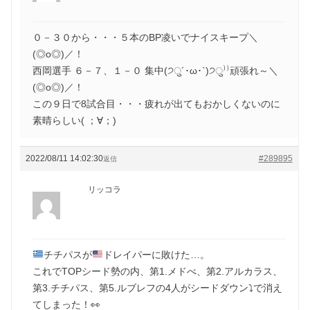
０－３０から・・・５本のBP凌いでナイスキープ＼
(◎o◎)／！
西岡選手 ６－７、１－０ 集中(੭ु´･ω･`)੭ु⁾⁾頑張れ～＼
(◎o◎)／！
この９日で8試合目・・・疲れが出てもおかしくないのに
素晴らしい( ；∀；)
2022/08/11 14:02:30
#289895
返信
リッコラ
チチパスが
ドレイパーに敗けた…。
これでTOPシード勢の内、第1.メドべ、第2.アルカラス、
第3.チチパス、第5.ルブレフの4人がシードダウン⤵️で消え
てしまった！👀