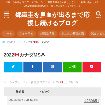
世界一を目指すプロテニスプレーヤー、錦織圭選手を応援しよう！ 【お問い合わせ先】
urryy★keinishikori.info （★を@に変えてください。）
錦織圭を鼻血が出るまで応
menu
search
援し続けるブログ
ホーム
フォーラム
錦織圭情報
テニスの基礎知識
試合レビ
HOME
トピック
2022
カナダMS
🎾
2022
カナダMS
🎾
LINE
ホーム
›
フォーラム
›
鼻血ブログラボ
›
2022
カナダMS
🎾
作成者
トピック
2022/08/07 9:36:52
返信
#289651