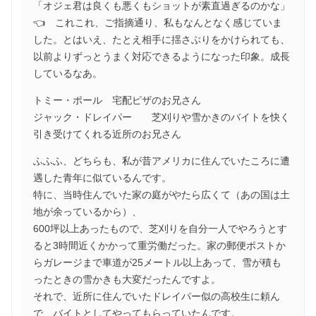
「オジェ君は良くも悪くもショットが素直過ぎるのかな」
👈 これこれ、ご指摘通り、私もなんとなく感じていま
した。とはいえ、たとえ相手に揺さぶりをかけられても、
以前よりずっとうまく対応できるようになった印象。成長
しているなあ。
トミー・ポール 宅配ピザのお兄さん
ジャック・ドレイパー 芝刈りや雪かきのバイトを快く
引き受けてくれる近所のお兄さん
ふふふ、どちらも、私が昔アメリカに住んでいたころに遭
遇した青年に似ているんです。
特に、当時住んでいた家の庭がやたら広くて（あの国は土
地が余っているから）、
600坪以上あったもので、芝刈りを自分一人でやろうとす
ると3時間近くかかって重労働だった。家の郵便ポストか
らガレージまで車道が25メートル以上あって、雪が積も
ったときの雪かきも大変だったんですよ。
それで、近所に住んでいたドレイパー似の高校生に頼ん
で、バイトとしてやってもらっていたんです。