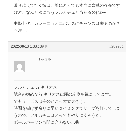
乗り越えて行く彼は、誰にとっても本当に脅威の存在です
けど、なんと次にもうフルカチュと当たるのね⁈👀
中堅世代、カレーニョとエバンスにチャンスは来るのか？
も注目。
2022/08/13 1:38:13
#289931
返信
リッコラ
フルカチュ vs キリオス
試合の始めから キリオスは腰の左側を気にしてます。
でもサービスは今のところ大丈夫そう。
時間を掛けず余りに早いタイミングでサーブを打ってしま
うので、フルカチュはとってもやりにくそうだ。
ボールパーソンも間に合わない…😅