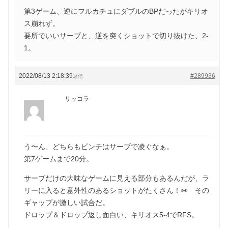
第3ゲーム、逆にフルカチュにダブルのBPだったがキリオ
ス崩れず。
要所でいいサーブと、逆を突くショットで切り抜けた、2-
1。
2022/08/13 2:18:39
#289936
返信
リッコラ
う〜ん、どちらもピンチはサーブで凌ぐなぁ。
第7ゲームまで20分。
サーブだけの大味なゲームに見える部分もあるんだが、ラ
リーに入ると意外性のあるショットがたくさん！👀 その
ギャップが激しい試合だ。
ドロップ＆ドロップ返し面白い、キリオス5-4でRFS。