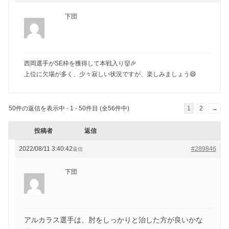
下団
西岡選手がSE枠を獲得して本戦入り👹🎉
上位に欠場が多く、少々寂しい状況ですが、楽しみましょう😄
50件の返信を表示中 - 1 - 50件目 (全56件中)
1
2
→
投稿者
返信
2022/08/11 3:40:42
#289846
返信
下団
アルカラス選手は、肘をしっかりと治した方が良いかな