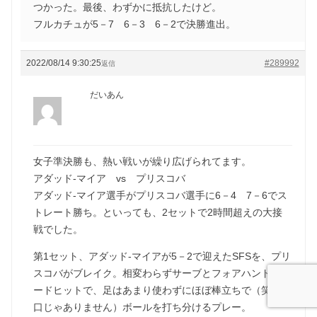
つかった。最後、わずかに抵抗したけど。
フルカチュが5－7 6－3 6－2で決勝進出。
2022/08/14 9:30:25
#289992
返信
だいあん
女子準決勝も、熱い戦いが繰り広げられてます。
アダッド‐マイア vs プリスコバ
アダッド‐マイア選手がプリスコバ選手に6－4 7－6でス
トレート勝ち。といっても、2セットで2時間超えの大接
戦でした。
第1セット、アダッド‐マイアが5－2で迎えたSFSを、プリ
スコバがブレイク。相変わらずサーブとフォアハンドのハ
ードヒットで、足はあまり使わずにほぼ棒立ちで（笑、悪
口じゃありません）ボールを打ち分けるプレー。