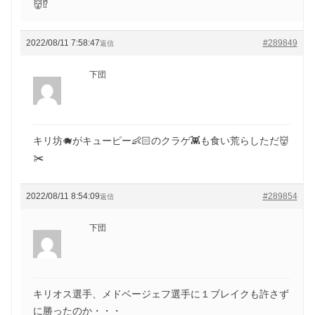
👹⁉️
2022/08/11 7:58:47
#289849
返信
下団
キリ坊🐗がキューピー👶🏻のクラゲ👾も食い荒らしただ👹
✂️
2022/08/11 8:54:09
#289854
返信
下団
キリオス選手、メドベージェフ選手に１ブレイクも許さず
に勝ったのか・・・