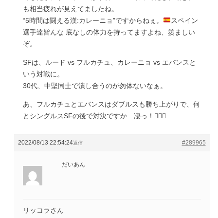
も相当疲れが見えてましたね。
“5時間は闘える漢:カレーニョ”ですからねぇ。
スペイン
選手達皆んな 底なしの体力を持ってますよね、羨ましい
ぞ。
SFは、ルード vs フルカチュ、カレーニョ vs エバンスと
いう対戦に。
30代、中堅同士で潰し合うのが勿体ないなぁ。
あ、フルカチュとエバンスはダブルスも勝ち上がりで、何
とシングルスSFの後で対決ですか…凄っ！😵‍💫💦
2022/08/13 22:54:24
#289965
返信
だいあん
リッコラさん