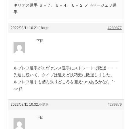
キリオス選手 ６－７、６－４、６－２ メドベージェフ選
手
2022/08/11 10:21:18
#289877
返信
下団
ルブレフ選手がエヴァンス選手にストレートで敗退・・・
先週に続いて、タイプは違えど技巧派に敗退しました。
ルブレフ選手も踏ん張りどころを迎えつつあるかな(。´･
ω･)?
2022/08/11 10:32:44
#289879
返信
下団