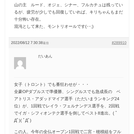
山の主 ルード、オジェ、シナー、フルカチュは残ってい
るが、疲労が少しでも回復していれば、キリちゃんもまだ
十分怖い存在。
混沌として来た、モントリオールです(･･;)
2022/08/12 7:30:38
#289910
返信
だいあん
女子（トロント）でも番狂わせが・・・
全豪OPダブルスで準優勝、シングルスでも急成長の ベ
アトリス・アダッドマイア選手（ただいまランキング24
位）が、1回戦でレイラ・フェルナンデス選手を、2回戦
でイガ・シフィオンテク選手を倒してベスト8進出。( ﾟ
Дﾟ)( ﾟДﾟ)
この人、今年の全仏オープン1回戦で二宮・穂積組をフル