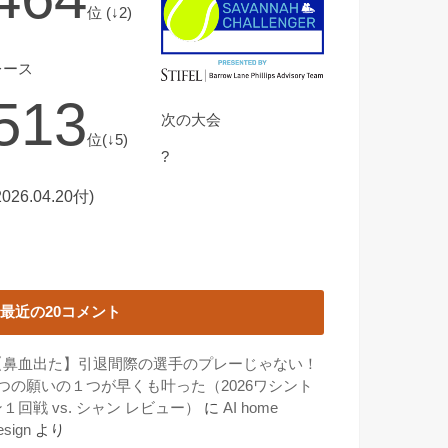
位 (↓2)
レース
513
次の大会
位(↓5)
?
2026.04.20付)
最近の20コメント
【鼻血出た】引退間際の選手のプレーじゃない！
3つの願いの１つが早くも叶った（2026ワシント
１回戦 vs. シャン レビュー）
に
AI home
esign
より