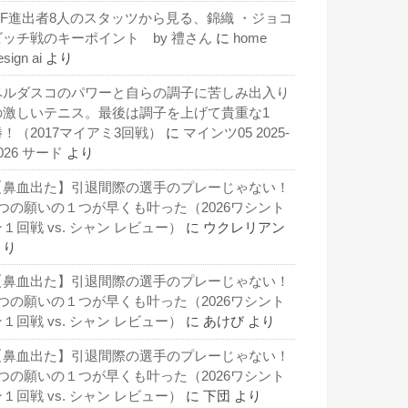
QF進出者8人のスタッツから見る、錦織 ・ジョコ
ビッチ戦のキーポイント by 禮さん
に
home
esign ai
より
ベルダスコのパワーと自らの調子に苦しみ出入り
の激しいテニス。最後は調子を上げて貴重な1
勝！（2017マイアミ3回戦）
に
マインツ05 2025-
026 サード
より
【鼻血出た】引退間際の選手のプレーじゃない！
3つの願いの１つが早くも叶った（2026ワシント
１回戦 vs. シャン レビュー）
に
ウクレリアン
より
【鼻血出た】引退間際の選手のプレーじゃない！
3つの願いの１つが早くも叶った（2026ワシント
１回戦 vs. シャン レビュー）
に
あけび
より
【鼻血出た】引退間際の選手のプレーじゃない！
3つの願いの１つが早くも叶った（2026ワシント
１回戦 vs. シャン レビュー）
に
下団
より