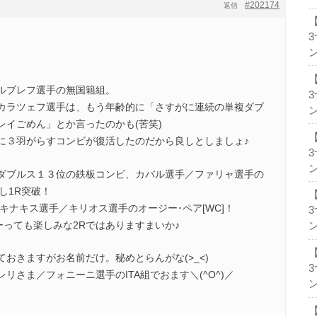
#202174
返信
ン
ルブレフ選手の無国籍組。
カラツェフ選手は、もう年齢的に「さすがに連続の単複ダブ
ン
レイごめん」とか言ったのかも(苦笑)
に３羽がらすコンビが復活したのだから良しとしましょ♪
ン
ダブルス１３位の鉄板コンビ、カバル選手／ファリャ選手の
下し1R突破！
キナキス選手／キリオス選手のオージー･ペア[WC]！
ーっても楽しみな2Rではありますまいか♪
ン
おきますがお名前だけ。秘めとらんがな(>_<)
リさま／フォニーニ選手のITA組でおます＼(^O^)／
ン