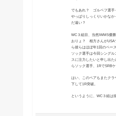
でもあれ？ ゴルベフ選手
やっぱりしっくりいかなか
だ遠い？
WC３組目、当然IWMS優
おりょ？ 相方さんがUS
ら彼らはほぼ年1回のペー
ソック選手は今回シングル
スに注力したいと申し出た
らソック選手、1RでSR
はい、このペアもまたクラ
下して1R突破。
というように、WC３組は揃