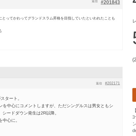
返信
#201843
Pにとってかわってグランドスラム昇格を目指していたといわれたことも

(
#202171
返信
がスタート。
ンを中心にコメントしますが、ただシングルスは男女ともシ
で、シードダウン発生は2R以降。
を中心に。
ン
d