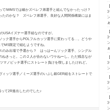
ってIWMSでは確かズベレフ弟選手と組んでなかったっけ？
ったのかな？ ズベレフ弟選手、良好な人間関係構築にはま
ン
勝のUSAイズナー選手組なのですが。
Aソック選手からPOLフルカッツ選手に変わってる…。どうや
ン
スでMS限定で組むようですね。
スのみ出場で予選から？ はっはーんソック選手、シングル
のねきっと。この２人が合わないワケねーし。ただ残念なが
Bケツマノビッチ選手にストレート負けを喫しましたけれど。
ン
ヴィッツ選手／ミーズ選手のいぶし銀GER組をストレートで
ン
って2R進出したのでした♪
ン