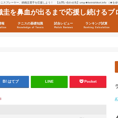
スプレーヤー、錦織圭選手を応援しよう！ 【お問い合わせ先】urryy★keinishikori.info （★
織圭を鼻血が出るまで応援し続けるブ
情報
テニスの基礎知識
試合レビュー
ランキング試算
ation
Knowledge of Tennis
Match Reviews
Ranking Calculation
ssage
ロフィール
績
グ推移
連グッズ
試合まとめ（2025年1月16
リスト（2021年8月10日時
ツアーの構造
ATPツアー ポイント表
テニス情報入手法
はてブ
LINE
Pocket
A