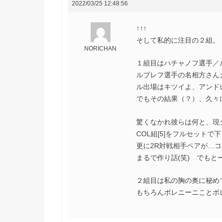
2022/03/25 12:48:56
↑↑↑
そして私的に注目の２組。
NORICHAN
１組目はハチャノフ選手／
ルブレフ選手の名相方さん
ル出場はキツイよ、アンド
でもその結果（？）、久々
驚くなかれ彼らは何と、現
COL組[5]をフルセットで
更に2R対戦相手ペアが…コ
まるで作り話(笑) でもと
２組目は私の胸の奥に秘めて
もちろんボレニーニことボレ