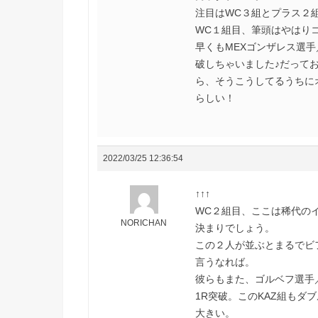
注目はWC３組とプラス２
WC１組目、筆頭はやはり
早くもMEXゴンザレス選手
破しちゃいました♪だって
ら、そうこうしてるうちに
らしい！
2022/03/25 12:36:54
↑↑↑
WC２組目、ここは稀代のイ
NORICHAN
決まりでしょう。
この２人が並ぶとまるでビ
言うなれば。
彼らもまた、ゴルベフ選手
1R突破。このKAZ組もダ
大きい。