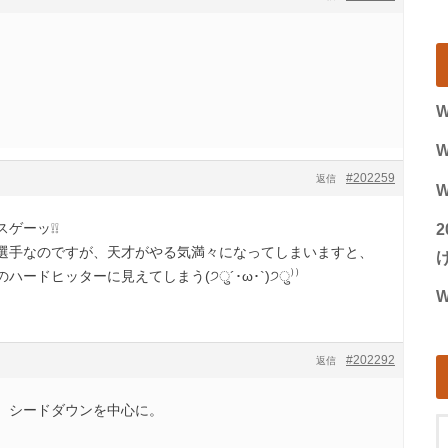
W
W
#202259
返信
W
スゲーッ❕❕
選手なのですが、天才がやる気満々になってしまいますと、
げ
ードヒッターに見えてしまう(੭ु´･ω･`)੭ु⁾⁾
W
#202292
返信
H、シードダウンを中心に。