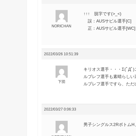
↑↑↑ 脱字です(>_<)
誤：AUSサビル選手[C]
NORICHAN
正：AUSサビル選手[WC]
2022/03/26 10:51:39
キリオス選手・・・Σ(ﾟДﾟ)
ルブレフ選手も素晴らしい
下団
ルブレフ選手ですら、ただのハ
2022/03/27 0:06:33
男子シングルス2Rボトム