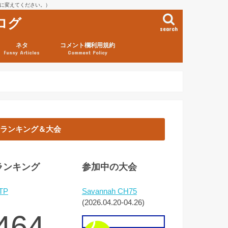
を@に変えてください。）
ログ
search
ネタ
コメント欄利用規約
Funny Articles
Comment Policy
ランキング＆大会
ランキング
参加中の大会
TP
Savannah CH75
(2026.04.20-04.26)
464