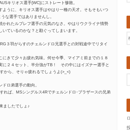
AUSキリオス選手[WC]にストレート惨敗。
すように、キリオス選手はやはり一種の天才。そもそもいつ
ような選手ではありませんし。
焼かれたルブレフ選手の元気のなさ。やはりウクライナ情勢
しいているのかな？と勘ぐってしまいます。
が、ARG３羽がらすのチェルンドロ兄選手との対戦途中でリタイ
こにきて少々お疲れ気味。何せ今季、マイアミ前までの１８
実に２４セット、半分強がTB！ その中にはイズナー選手と
すから、そりゃ疲れるでしょうよ(>_<)
ンドロ弟選手の動向。
すれば、MSシングルス4Rでチェルンドロ･ブラザースの兄弟
来ましたでしょ♪