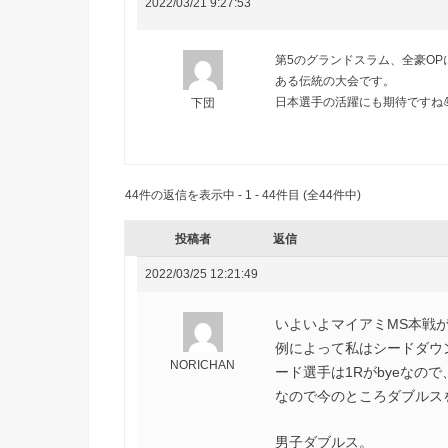
2022/03/21 9:27:53
第5のグランドスラム、全豪O
ある伝統の大会です。
日本選手の活躍にも期待ですね
下団
44件の返信を表示中 - 1 - 44件目 (全44件中)
投稿者
返信
2022/03/25 12:21:49
いよいよマイアミMS本戦
例によって私はシードダウ
NORICHAN
ード選手は1Rがbyeなの
なので今のところダブルス
男子ダブルス。