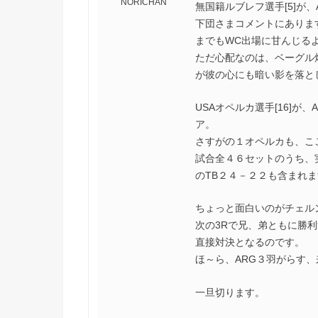
NORICHAN
無国籍ルブレフ選手[5]が、
下団さまコメントにありま
までもWC出場に甘んじる
ただ心配なのは、ベーグル
が彼の心にも暗い影を落と
USAオペルカ選手[16]
ア。
さすがの１オペルカも、こ
試合全４６セットのうち、
のTB２４－２２も含まれま
ちょっと面白いのがチェル
次の3Rで兄、弟ともに勝利
直接対決となるのです。
ほ～ら、ARG３羽がらす、
一旦切ります。