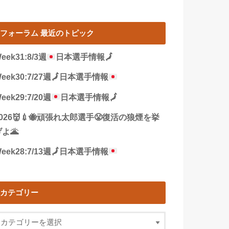
フォーラム 最近のトピック
eek31:8/3週
日本選手情報
🗾
eek30:7/27週
🗾
日本選手情報
eek29:7/20週
日本選手情報
🗾
2026👹💉🐝頑張れ太郎選手😤復活の狼煙を挙
よ🌋
eek28:7/13週
🗾
日本選手情報
カテゴリー