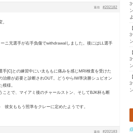
#202182
返信
ン
変。
ン
ーニ兄選手が右手負傷でwithdrawalしました。後にはLL選手
ン
選手[C]との練習中にい太ももに痛みを感じMRI検査を受けた
の治療が必要と診断されOUT。どうやらIW準決勝シュビオン
た模様。
ン
うことで、マイアミ後のチャールストン、そしてBJK杯も断
♪ 彼女ももう照準をクレーに定めたようです。
@
#202183
返信