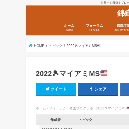
世界一を目指すプロテニ
錦
ホーム
フォーラム
錦織圭
Home
Forums
Kei Inform
日本選手情報
鼻血ブログラボ
鼻血ブログ分析班
Kei’s Me
錦織圭プ
錦織圭 戦
ランキン
錦織圭関
鼻血が出た
次は見とけ
日現在）
点）
HOME
トピック
2022
🎾
マイアミMS
2022
🎾
マイアミMS
ツイート
シェア
ホーム
›
フォーラム
›
鼻血ブログラボ
›
2022
🎾
マイアミMS
作成者
トピック