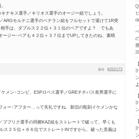
組。
コキナキス選手／キリオス選手のオージー組でしょう。
d
／ARGモルテニ選手のベテラン組をフルセットで退けて1R突
お相手は、ダブルス２２位＋３１位のペアですよ？ でもあ
オージー･ペアも４２位＋３７位までUPしてきたのね、素晴
2
#202173
返信
ン
ケメン･コンビ、ESPロペス選手／GREチチパス長男選手に
フォー･アフター…って失礼ですね、新旧の彫刻イケメンかな
ン
／ブブリク選手の同郷KAZ組をストレートで破って、早くも
ブルス２５位＋６６位でストレートINですから、破った意義は
ン