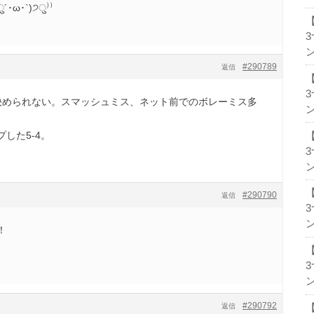
ω･`)੭ु⁾⁾
ン
#290789
返信
決められない。スマッシュミス、ネット前でのボレーミス多
ン
した5-4。
ン
#290790
返信
ン
！
ン
#290792
返信