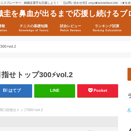
スプレーヤー、錦織圭選手を応援しよう！ 【お問い合わせ先】urryy★keinishikori.info （★
織圭を鼻血が出るまで応援し続けるブ
情報
テニスの基礎知識
試合レビュー
ランキング試算
ation
Knowledge of Tennis
Match Reviews
Ranking Calculation
ssage
ロフィール
績
グ推移
連グッズ
試合まとめ（2025年1月16
リスト（2021年8月10日時
ツアーの構造
ATPツアー ポイント表
テニス情報入手法
0⚡vol.2
指せトップ300⚡vol.2
はてブ
LINE
Pocket
A
🌕目指せトップ300⚡vol.2