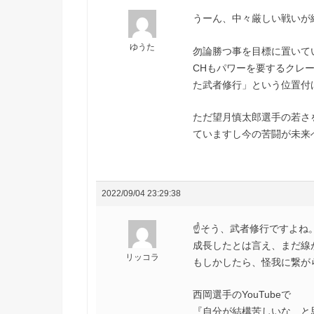
うーん、中々厳しい戦いが
ゆうた
勿論勝つ事を目標に置いて
CHもパワーを要するクレ
た武者修行」という位置付
ただ望月慎太郎選手の若さ
ていますし今の苦闘が未来
2022/09/04 23:29:38
☝️そう、武者修行ですよ
成長したとは言え、まだ線
リッコラ
もしかしたら、怪我に繋が
西岡選手のYouTubeで
『自分が結構苦しいな…と