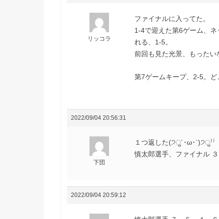
ファイナルに入ってた。
1-4で迎えた第6ゲーム
リッコラ
れる、1-5。
前回も見た光景、もったい
第7ゲームキープ、2-5。
2022/09/04 20:56:31
１つ返した(੭ु´･ω･`)੭ु⁾⁾
慎太郎選手、ファイナル ３－５
下団
2022/09/04 20:59:12