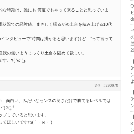
的な時期は、誰にも 何度でもやって来ることと思っていま
d
場状況での経験値、まさしく揺るがぬ土台を積み上げる10代
のインタビューで”時間は掛かると思いますけど…”って言って
2
怪我の無いようじっくり土台を固めて欲しい。
またこの新しいトピで応援です、٩( ‘ω’ )و
ン
#290670
返信
手い、面白い、みたいなセンスの良さだけで勝てるレベルでは
ン
)੭ु⁾⁾
ップしていると思います。
てほしいですね(｀・ω・´)ゞ
ン