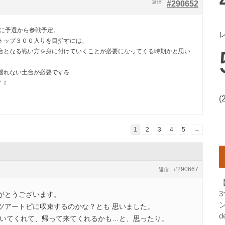
返信
#290652
 CHに予選から参戦予定。
トップ３００入りを目指すには、
台となる戦い方を身に付けていくことが必要になってくる時期かと思い
揺れない土台が必要です💪
／！
(
1
2
3
4
5
→
#290667
返信
がとうございます。
ン
ツアートピに収束するのかな？とも 思いました。
d
ていてくれて、帰って来てくれるかも…と、思ったり。