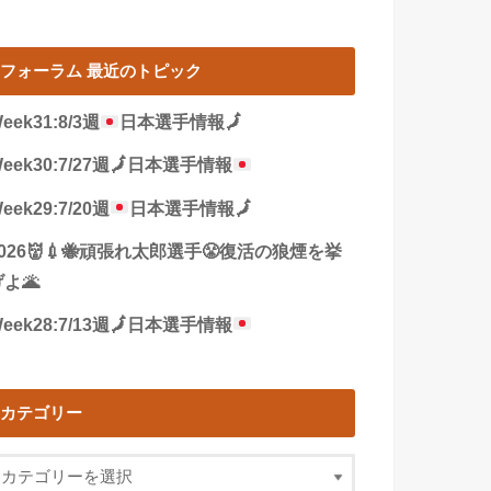
フォーラム 最近のトピック
eek31:8/3週
日本選手情報
🗾
eek30:7/27週
🗾
日本選手情報
eek29:7/20週
日本選手情報
🗾
2026👹💉🐝頑張れ太郎選手😤復活の狼煙を挙
よ🌋
eek28:7/13週
🗾
日本選手情報
カテゴリー