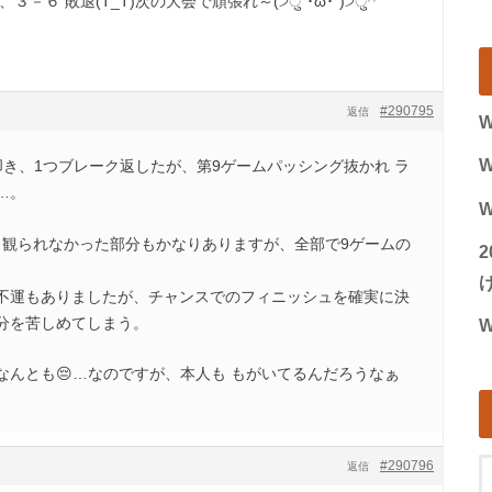
－６ 敗退(T_T)次の大会で頑張れ～(੭ु´･ω･`)੭ु⁾⁾
#290795
返信
W
W
て叩き、1つブレーク返したが、第9ゲームパッシング抜かれ ラ
…。
W
退です。観られなかった部分もかなりありますが、全部で9ゲームの
げ
不運もありましたが、チャンスでのフィニッシュを確実に決
分を苦しめてしまう。
W
なんとも😔…なのですが、本人も もがいてるんだろうなぁ
#290796
返信