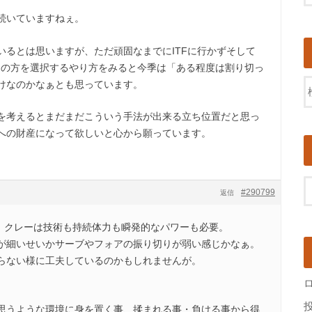
続いていますねぇ。
いるとは思いますが、ただ頑固なまでにITFに行かずそして
ーの方を選択するやり方をみると今季は「ある程度は割り切っ
けなのかなぁとも思っています。
を考えるとまだまだこういう手法が出来る立ち位置だと思っ
への財産になって欲しいと心から願っています。
#290799
返信
ね。クレーは技術も持続体力も瞬発的なパワーも必要。
が細いせいかサーブやフォアの振り切りが弱い感じかなぁ。
らない様に工夫しているのかもしれませんが。
思うような環境に身を置く事、揉まれる事・負ける事から得