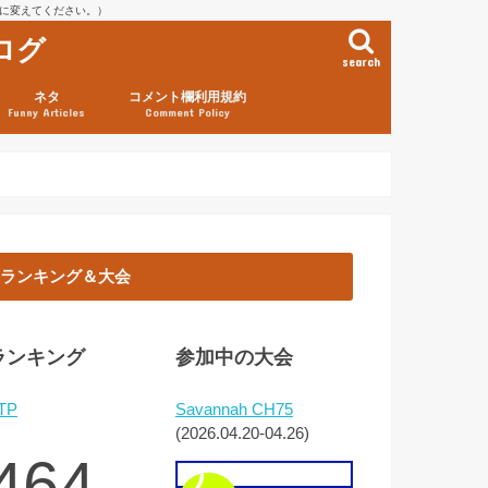
を@に変えてください。）
ログ
search
ネタ
コメント欄利用規約
Funny Articles
Comment Policy
ランキング＆大会
ランキング
参加中の大会
TP
Savannah CH75
(2026.04.20-04.26)
464