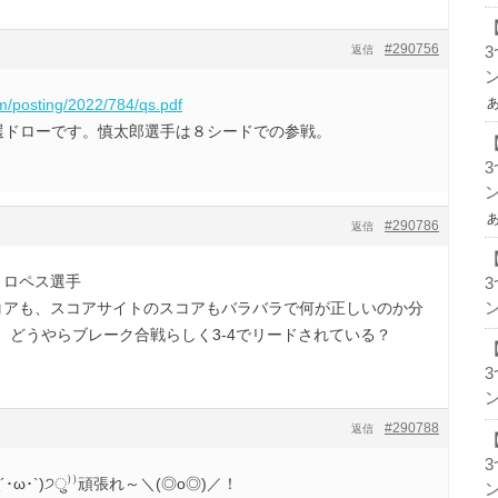
#290756
返信
ン
om/posting/2022/784/qs.pdf
ルス予選ドローです。慎太郎選手は８シードでの参戦。
ン
#290786
返信
・ロペス選手
スコアも、スコアサイトのスコアもバラバラで何が正しいのか分
ン
、どうやらブレーク合戦らしく3-4でリードされている？
ン
#290788
返信
･ω･`)੭ु⁾⁾頑張れ～＼(◎o◎)／！
ン