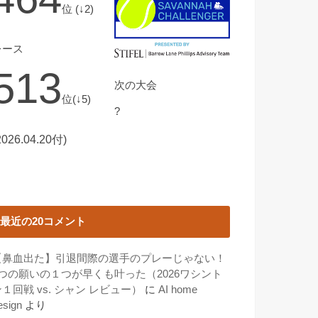
位 (↓2)
レース
513
次の大会
位(↓5)
?
2026.04.20付)
最近の20コメント
【鼻血出た】引退間際の選手のプレーじゃない！
3つの願いの１つが早くも叶った（2026ワシント
１回戦 vs. シャン レビュー）
に
AI home
esign
より