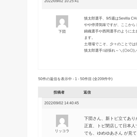
2022/09/02 10:25:41
慎太郎選手、9/5週はSevilla
やや停滞気味ですが、ここから
錦織選手や西岡選手のように土
下団
ます。
土壇場でこそ、少々のことでは
慎太郎選手❕❕頑張れ～＼(◎o◎)
50件の返信を表示中 - 1 - 50件目 (全209件中)
投稿者
返信
2022/09/02 14:40:45
下団さん、新トピ立てあり
正直、トピ閉店して日本人
リッコラ
でも、ゆめゆあさん が見