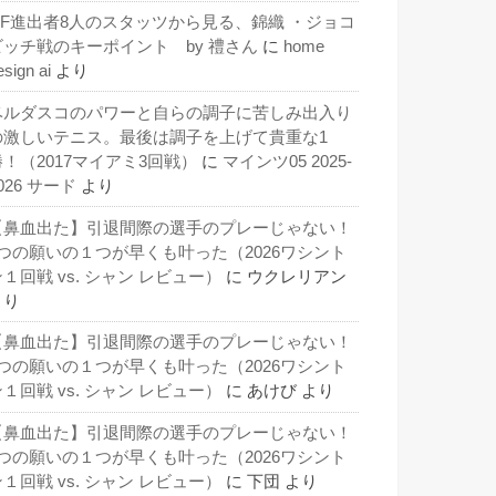
QF進出者8人のスタッツから見る、錦織 ・ジョコ
ビッチ戦のキーポイント by 禮さん
に
home
esign ai
より
ベルダスコのパワーと自らの調子に苦しみ出入り
の激しいテニス。最後は調子を上げて貴重な1
勝！（2017マイアミ3回戦）
に
マインツ05 2025-
026 サード
より
【鼻血出た】引退間際の選手のプレーじゃない！
3つの願いの１つが早くも叶った（2026ワシント
１回戦 vs. シャン レビュー）
に
ウクレリアン
より
【鼻血出た】引退間際の選手のプレーじゃない！
3つの願いの１つが早くも叶った（2026ワシント
１回戦 vs. シャン レビュー）
に
あけび
より
【鼻血出た】引退間際の選手のプレーじゃない！
3つの願いの１つが早くも叶った（2026ワシント
１回戦 vs. シャン レビュー）
に
下団
より