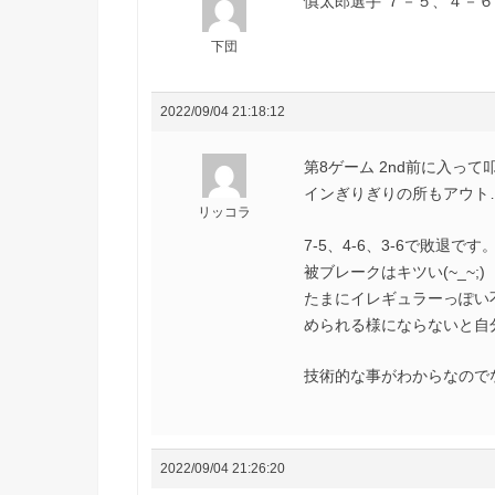
慎太郎選手 ７－５、４－６、３
下団
2022/09/04 21:18:12
第8ゲーム 2nd前に入っ
インぎりぎりの所もアウト
リッコラ
7-5、4-6、3-6で敗
被ブレークはキツい(~_~;)
たまにイレギュラーっぽい
められる様にならないと自
技術的な事がわからなので
2022/09/04 21:26:20