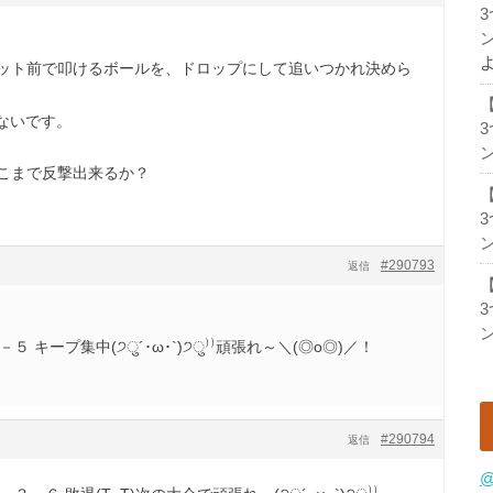
ン
、ネット前で叩けるボールを、ドロップにして追いつかれ決めら
ないです。
ン
どこまで反撃出来るか？
ン
#290793
返信
ン
 キープ集中(੭ु´･ω･`)੭ु⁾⁾頑張れ～＼(◎o◎)／！
#290794
返信
@