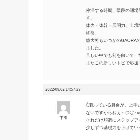
停滞する時期、階段の踊場
す。
体力・体幹・展開力、土壇
終盤。
総大将もいつかのGAORA
ました。
苦しい中でも前を向いて、
2022/09/02 14:57:29
👆戦っている舞台が、上
ないですからねぇ～(੭ु´･ω･`
下団
それだけ順調にステップア
少しずつ基礎力を上げていっ