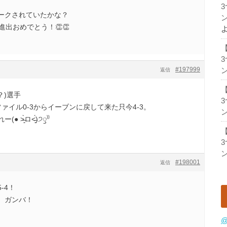
ークされていたかな？
ン
進出おめでとう！👏👏
#197999
ン
返信
？)選手
ァイル0-3からイーブンに戻して来た只今4-3。
ン
͈̀ロ˂̶͈́)੭ꠥ⁾⁾
ン
#198001
返信
-4！
、ガンバ！
@