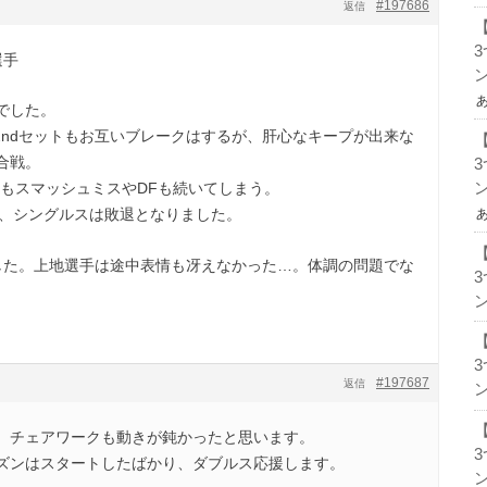
#197686
返信
選手
ン
でした。
て、2ndセットもお互いブレークはするが、肝心なキープが出来な
合戦。
ン
らもスマッシュミスやDFも続いてしまう。
れて、シングルスは敗退となりました。
した。上地選手は途中表情も冴えなかった…。体調の問題でな
ン
#197687
返信
ン
、チェアワークも動きが鈍かったと思います。
ズンはスタートしたばかり、ダブルス応援します。
ン