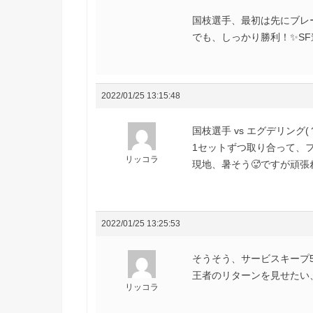
国枝選手、最初は先にブレ
でも、しっかり勝利！✨SF
2022/01/25 13:15:48
国枝選手 vs エグデリング(
1セットずつ取り合って、フ
リッコラ
現地、暑そう🥵ですが頑張れー(● ˃̶
2022/01/25 13:25:53
そうそう、サービスキープ5
王者のリターンを見せたい
リッコラ