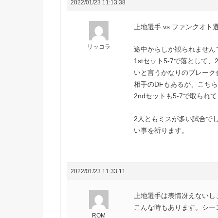
2022/01/23 11:13:38
上地選手 vs ファンクオト
リッコラ
途中からしか観られません
1stセット5-7で落とし
いと言うかなりのブレーク
相手のDFもあるが、こち
2ndセットも5-7で取ら
2人ともミスが多い試合で
い事を祈ります。
2022/01/23 11:33:11
上地選手は表情冴えないし
こんな時もあります。シー
ROM