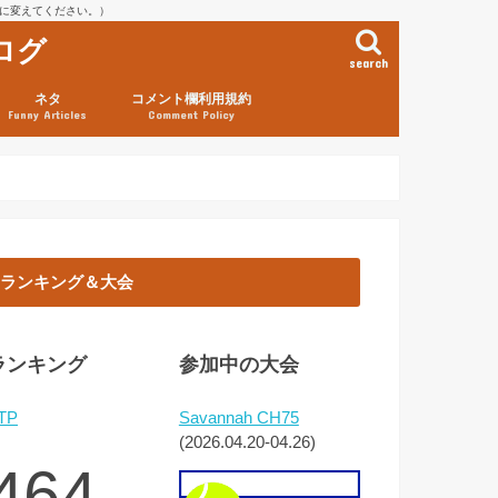
を@に変えてください。）
ログ
search
ネタ
コメント欄利用規約
Funny Articles
Comment Policy
ランキング＆大会
ランキング
参加中の大会
TP
Savannah CH75
(2026.04.20-04.26)
464