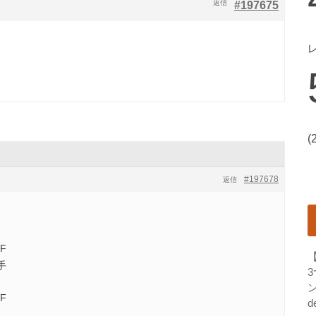
返信
#197675
(
#197678
返信
F
手
ン
F
d