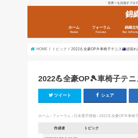
世界一を目指すプロテニ
錦
ホーム
フォーラム
錦織圭
Home
Forums
Kei Inform
日本選手情報
鼻血ブログラボ
鼻血ブログ分析班
Kei’s Me
錦織圭プ
錦織圭 戦
ランキン
錦織圭関
鼻血が出た
次は見とけ
日現在）
点）
HOME
トピック
2022
💪
全豪OP
🎾
車椅子テニス
頑張れ
2022
💪
全豪OP
🎾
車椅子テニ
ツイート
シェア
ホーム
›
フォーラム
›
日本選手情報
›
2022
💪
全豪OP
🎾
車椅
作成者
トピック