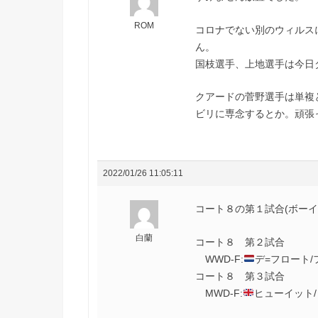
ROM
コロナでない別のウィルス
ん。
国枝選手、上地選手は今日
クアードの菅野選手は単複
ビリに専念するとか。頑張
2022/01/26 11:05:11
コート８の第１試合(ボー
白蘭
コート８ 第２試合
WWD-F:
デ=フロート/フ
コート８ 第３試合
MWD-F:
ヒューイット/レ