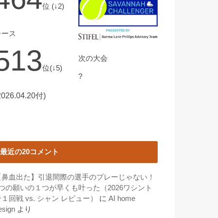
位 (↓2)
レース
513
次の大会
位(↓5)
?
2026.04.20付)
最近の20コメント
【鼻血出た】引退間際の選手のプレーじゃない！
3つの願いの１つが早くも叶った（2026ワシント
１回戦 vs. シャン レビュー）
に
AI home
esign
より