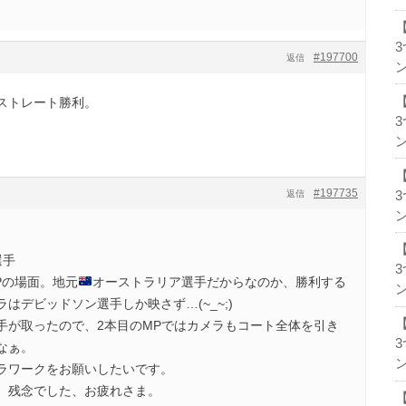
#197700
返信
ン
のストレート勝利。
ン
#197735
返信
ン
選手
MPの場面。地元
オーストラリア選手だからなのか、勝利する
ン
はデビッドソン選手しか映さず…(~_~;)
手が取ったので、2本目のMPではカメラもコート全体を引き
なぁ。
ン
メラワークをお願いしたいです。
敗退。残念でした、お疲れさま。