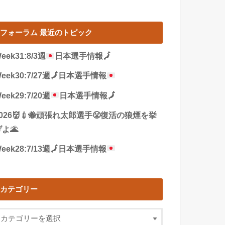
フォーラム 最近のトピック
eek31:8/3週
日本選手情報
🗾
eek30:7/27週
🗾
日本選手情報
eek29:7/20週
日本選手情報
🗾
2026👹💉🐝頑張れ太郎選手😤復活の狼煙を挙
よ🌋
eek28:7/13週
🗾
日本選手情報
カテゴリー