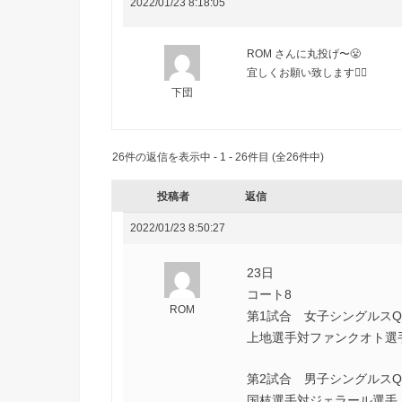
2022/01/23 8:18:05
ROM さんに丸投げ〜😤
宜しくお願い致します🙇‍♂️
下団
26件の返信を表示中 - 1 - 26件目 (全26件中)
投稿者
返信
2022/01/23 8:50:27
23日
コート8
ROM
第1試合 女子シングルスQ
上地選手対ファンクオト選
第2試合 男子シングルスQ
国枝選手対ジェラール選手