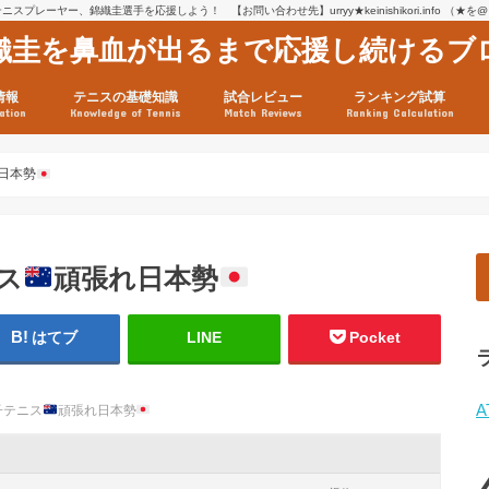
スプレーヤー、錦織圭選手を応援しよう！ 【お問い合わせ先】urryy★keinishikori.info （★
織圭を鼻血が出るまで応援し続けるブ
情報
テニスの基礎知識
試合レビュー
ランキング試算
ation
Knowledge of Tennis
Match Reviews
Ranking Calculation
ssage
ロフィール
績
グ推移
連グッズ
試合まとめ（2025年1月16
リスト（2021年8月10日時
ツアーの構造
ATPツアー ポイント表
テニス情報入手法
日本勢
ス
頑張れ日本勢
はてブ
LINE
Pocket
A
子テニス
頑張れ日本勢