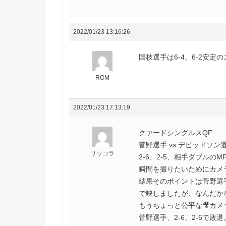
2022/01/23 13:16:26
国枝選手は6-4、6-2安定
ROM
2022/01/23 17:13:19
クァードシングルスQF
菅野選手 vs デビッドソン
リッコラ
2-6、2-5、相手ダブルの
瞬間を撮りたいためにカメラ
結果そのポイントは菅野選
で映しましたが、なんだか
もうちょっと公平な🎥カ
菅野選手、2-6、2-6で