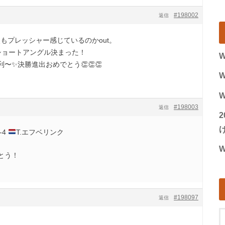
#198002
返信
次もプレッシャー感じているのかout。
ショートアングル決まった！
W
〜✨決勝進出おめでとう👏👏👏
W
W
#198003
返信
げ
6-4
T.エフベリンク
W
とう！
#198097
返信