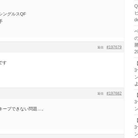
ドシングルスQF
d
手
#197679
返信
2
です
ン
#197682
返信
キープできない問題…。
ン
ン