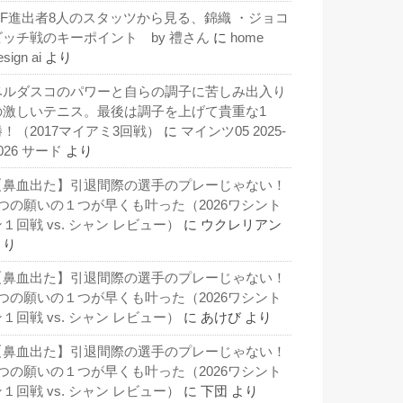
QF進出者8人のスタッツから見る、錦織 ・ジョコ
ビッチ戦のキーポイント by 禮さん
に
home
esign ai
より
ベルダスコのパワーと自らの調子に苦しみ出入り
の激しいテニス。最後は調子を上げて貴重な1
勝！（2017マイアミ3回戦）
に
マインツ05 2025-
026 サード
より
【鼻血出た】引退間際の選手のプレーじゃない！
3つの願いの１つが早くも叶った（2026ワシント
１回戦 vs. シャン レビュー）
に
ウクレリアン
より
【鼻血出た】引退間際の選手のプレーじゃない！
3つの願いの１つが早くも叶った（2026ワシント
１回戦 vs. シャン レビュー）
に
あけび
より
【鼻血出た】引退間際の選手のプレーじゃない！
3つの願いの１つが早くも叶った（2026ワシント
１回戦 vs. シャン レビュー）
に
下団
より