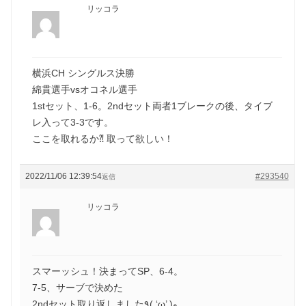
リッコラ
横浜CH シングルス決勝
綿貫選手vsオコネル選手
1stセット、1-6。2ndセット両者1ブレークの後、タイブ
レ入って3-3です。
ここを取れるか⁈ 取って欲しい！
2022/11/06 12:39:54
#293540
返信
リッコラ
スマーッシュ！決まってSP、6-4。
7-5、サーブで決めた
2ndセット取り返しました٩( ‘ω’ )و