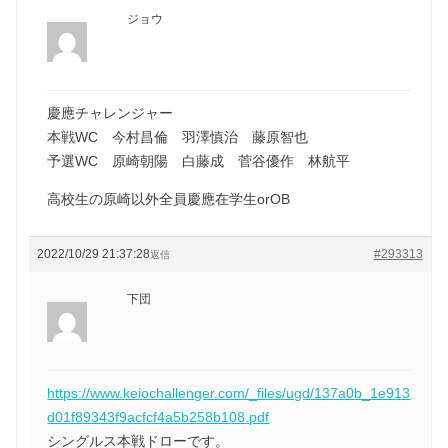
ジョウ
慶應チャレンジャー
本戦WC 今村昌倫 羽澤慎治 藤原智也
予選WC 原崎朝陽 白藤成 菅谷優作 林航平
高校生の原崎以外全員慶應在学生orOB
2022/10/29 21:37:28
#293313
返信
下団
https://www.keiochallenger.com/_files/ugd/137a0b_1e913
d01f89343f9acfcf4a5b258b108.pdf
シングルス本戦ドローです。