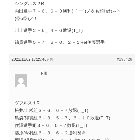
シングルス２R
内田選手７－６、６－３勝利( ｀ー´)ノ次も頑張れ～＼
(◎o◎)／！
川上選手２－６、４－６敗退(T_T)
綿貫選手５－７、６－０、２－１Ret伊藤選手
2022/11/02 17:25:46
#293428
返信
下団
ダブルス１R
松井/上杉組３－６、６－７敗退(T_T)
島袋/綿貫組６－３、５－７、６－１０敗退(T_T)
住澤選手組３－６、５－７敗退(T_T)
藤原/今村組６－３、６－２勝利👹🎉