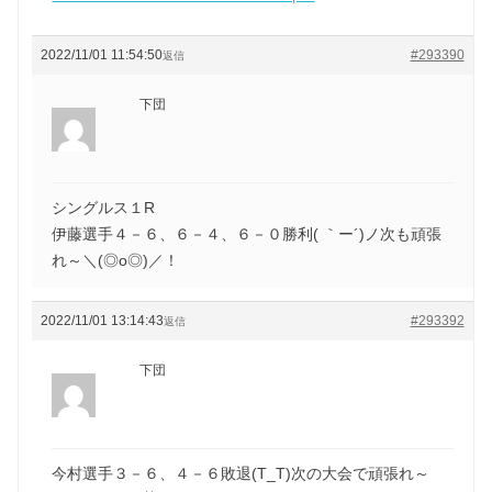
2022/11/01 11:54:50
#293390
返信
下団
シングルス１R
伊藤選手４－６、６－４、６－０勝利( ｀ー´)ノ次も頑張
れ～＼(◎o◎)／！
2022/11/01 13:14:43
#293392
返信
下団
今村選手３－６、４－６敗退(T_T)次の大会で頑張れ～