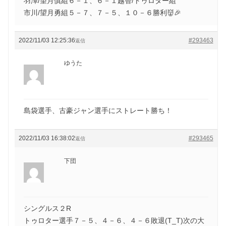
羽澤/望月慎組６－１、６－１越智/トゥロター組
市川/望月勇組５－７、７－５、１０－６勝利👹🎉
2022/11/03 12:25:36
#293463
返信
ゆうた
島袋選手、古豪ジャン選手にストレート勝ち！
2022/11/03 16:38:02
#293465
返信
下団
シングルス２R
トゥロター選手７－５、４－６、４－６敗退(T_T)次の大