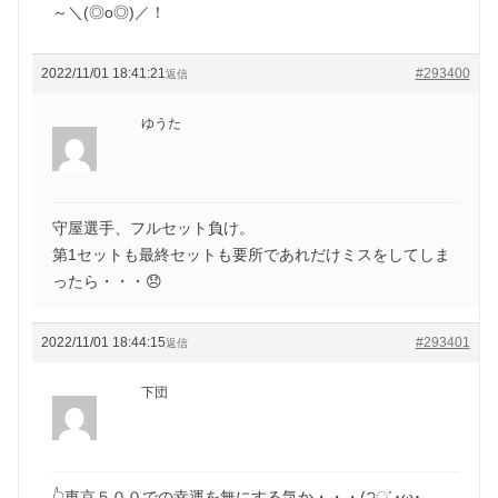
～＼(◎o◎)／！
2022/11/01 18:41:21
#293400
返信
ゆうた
守屋選手、フルセット負け。
第1セットも最終セットも要所であれだけミスをしてしま
ったら・・・😞
2022/11/01 18:44:15
#293401
返信
下団
👆東京５００での幸運を無にする気か・・・(੭ु´･ω･