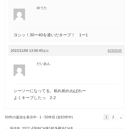
ゆうた
ヨシッ！30ー40を凌いだキープ！ 1ー1
2022/11/06 13:06:45
#293545
返信
だいあん
シーソーになってる。粘れ粘れねばれー
よくキープしたっ 2-2
50件の返信を表示中 - 1 - 50件目 (全63件中)
1
2
→
返信先: 2022🗾国内CH第1戦🎾横浜CH🚢