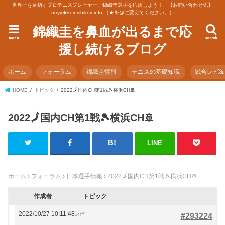
世界一を目指すプロテニスプレーヤー、錦織圭選手を応援しよう！ 【お問い合わせ先】
urryy★keinishikori.info （★を@に変えてください。）
錦織圭を鼻血が出るまで応
menu
search
援し続けるブログ
ホーム
フォーラム
錦織圭情報
テニスの基礎知識
試合レビ
HOME
トピック
2022🗾国内CH第1戦🎾横浜CH🚢
2022🗾国内CH第1戦🎾横浜CH🚢
LINE
ホーム
›
フォーラム
›
日本選手情報
›
2022🗾国内CH第1戦🎾横浜CH🚢
作成者
トピック
2022/10/27 10:11:48
返信
#293224