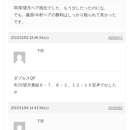
羽澤/望月ペア残念でした、もう少しだったのにな。
でも、藤原/今村ペアの勝利はしっかり観られて良かった
です。
2022/11/03 18:46:34
#293471
返信
下団
ダブルスQF
市川/望月勇組６－７、６－２、１２－１０👹🔎でかした
🎉
2022/11/04 14:43:39
#293492
返信
下団