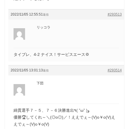
2022/11/05 12:55:51
#293513
返信
リッコラ
タイブレ、4-2 ナイス！サービスエース💢
2022/11/05 13:01:13
#293514
返信
下団
綿貫選手７－５、７－６決勝進出٩( ”ω” )و
優勝🏆してくれ～＼(◎o◎)／！ええでぇ～(V)o￥o(V)え
えでぇ～(V)o￥o(V)