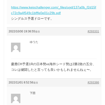
https://www.keiochallenger.com/_files/ugd/137a0b_f2d15f
c72c9a4f549c1bfffe0e01c29b.pdf
シングルス予選ドローです。
2022/10/30 19:36:55
#293331
返信
ゆうた
慶應CH予選1Rの日本勢vs海外シード勢は2勝2敗の五分、
コレは健闘したと言っても良いかもしれませんねぇ〜。
2022/11/01 8:52:56
#293386
返信
下団