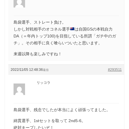
島袋選手、ストレート負け。
しかし対戦相手のオコネル選手
は自国GSの本戦自力
DA（＝年内トップ100)を目指している所謂「ガチ中のガ
チ」。その相手に良く喰らいついたと思います。
来週以降も楽しみですね！
2022/11/05 12:48:36
#293511
返信
リッコラ
島袋選手、残念でしたが本当によく頑張ってました。
綿貫選手、1stセットを取って 2nd5-6。
絶対キープしたいぞ！