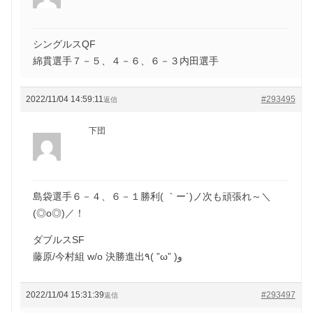
シングルスQF
綿貫選手７－５、４－６、６－３内田選手
2022/11/04 14:59:11
#293495
返信
下団
島袋選手６－４、６－１勝利( ｀ー´)ノ次も頑張れ～＼
(◎o◎)／！
ダブルスSF
藤原/今村組 w/o 決勝進出٩( ”ω” )و
2022/11/04 15:31:39
#293497
返信