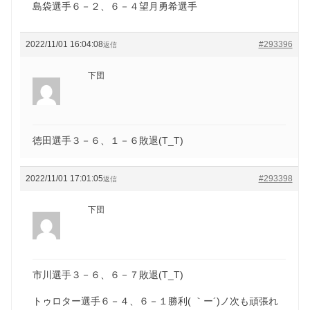
島袋選手６－２、６－４望月勇希選手
2022/11/01 16:04:08
#293396
返信
下団
徳田選手３－６、１－６敗退(T_T)
2022/11/01 17:01:05
#293398
返信
下団
市川選手３－６、６－７敗退(T_T)
トゥロター選手６－４、６－１勝利( ｀ー´)ノ次も頑張れ