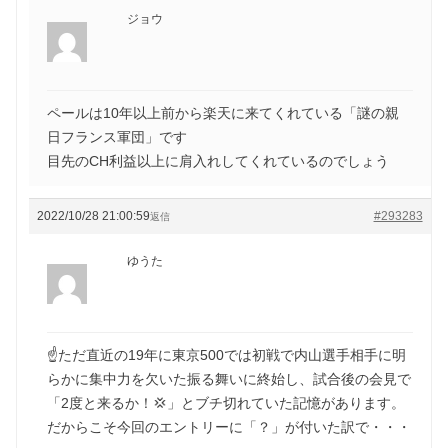
ジョウ
ペールは10年以上前から楽天に来てくれている「謎の親
日フランス軍団」です
目先のCH利益以上に肩入れしてくれているのでしょう
2022/10/28 21:00:59
#293283
返信
ゆうた
☝️ただ直近の19年に東京500では初戦で内山選手相手に明
らかに集中力を欠いた振る舞いに終始し、試合後の会見で
「2度と来るか！💢」とブチ切れていた記憶があります。
だからこそ今回のエントリーに「？」が付いた訳で・・・