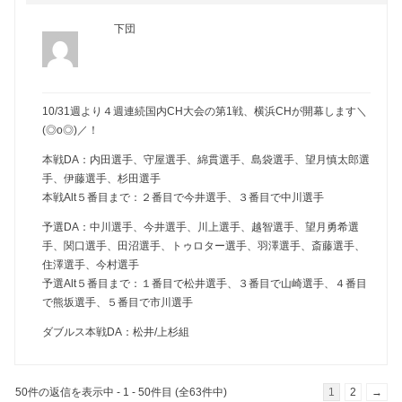
下団
10/31週より４週連続国内CH大会の第1戦、横浜CHが開幕します＼
(◎o◎)／！
本戦DA：内田選手、守屋選手、綿貫選手、島袋選手、望月慎太郎選
手、伊藤選手、杉田選手
本戦Alt５番目まで：２番目で今井選手、３番目で中川選手
予選DA：中川選手、今井選手、川上選手、越智選手、望月勇希選
手、関口選手、田沼選手、トゥロター選手、羽澤選手、斎藤選手、
住澤選手、今村選手
予選Alt５番目まで：１番目で松井選手、３番目で山崎選手、４番目
で熊坂選手、５番目で市川選手
ダブルス本戦DA：松井/上杉組
50件の返信を表示中 - 1 - 50件目 (全63件中)
1
2
→