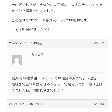
ー内容でしたが、全体的には丁寧な「大人なテニス」を見
せていた印象を受けました。
この勝利で2019年5月以来のトップ200復帰です。
さぁ！明日が楽しみだ！
2022/11/05 14:11:43
#293523
返信
リッコラ
藤原/今村選手組、5-7、3-6で準優勝🥈おめでとう👏👏
最後まで会場を湧かせるショットで喰らい付き、盛り上げ
てましたね。お疲れさまでした！
2022/11/06 12:35:37
#293539
返信