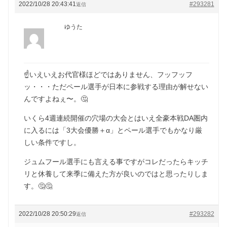
2022/10/28 20:43:41
#293281
返信
ゆうた
☝️いえいえお代官様ほどではありません、フッフッフ
ッ・・・ただペール選手が日本に参戦する理由が解せない
んですよねぇ〜。🤔
いくら4週連続開催の穴場の大会とはいえ全豪本戦DA圏内
に入るには「3大会優勝＋α」とペール選手でもかなり厳
しい条件ですし。
ジュムフール選手にも言える事ですがコレだったらキッチ
リと休養して来季に備えた方が良いのではと思ったりしま
す。🤔🤔
2022/10/28 20:50:29
#293282
返信