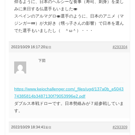
仰るように、日本のヘルシーな食事（寿司、刺身）を楽し
みに来日する仏選手もいました🍣
スペインのアルマグロ🍣選手のように、日本のアニメ（マ
ジンガー💤）が大好き（甥っ子さんの影響）で日本を選ん
でた選手もいましたし（ ＾ω＾）・・・
2022/10/29 16:17:20
#293304
返信
下団
https://www.keiochallenger.com/_files/ugd/137a0b_e5043
74385814b3487130f79053996e2.pdf
ダブルス本戦ドローです。日本勢絡みが７組参戦していま
す。
2022/10/29 18:34:41
#293309
返信