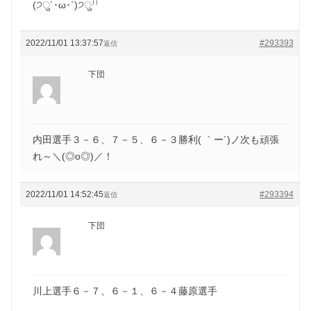
(੭ु´･ω･`)੭ु⁾⁾
2022/11/01 13:37:57
#293393
返信
下団
内田選手３－６、７－５、６－３勝利( ｀ー´)ノ次も頑張
れ～＼(◎o◎)／！
2022/11/01 14:52:45
#293394
返信
下団
川上選手６－７、６－１、６－４藤原選手