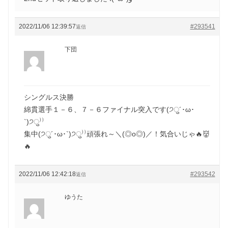
2022/11/06 12:39:57
#293541
返信
下団
シングルス決勝
綿貫選手１－６、７－６ファイナル突入です(੭ु´･ω･
`)੭ु⁾⁾
集中(੭ु´･ω･`)੭ु⁾⁾頑張れ～＼(◎o◎)／！気合いじゃ🔥👹
🔥
2022/11/06 12:42:18
#293542
返信
ゆうた