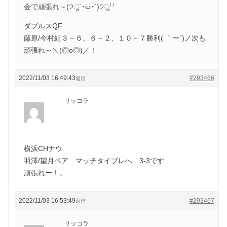
会で頑張れ～(੭ु´･ω･`)੭ु⁾⁾
ダブルスQF
藤原/今村組３－６、６－２、１０－７勝利( ｀ー´)ノ次も
頑張れ～＼(◎o◎)／！
2022/11/03 16:49:43
#293466
返信
リッコラ
横浜CHナウ
羽澤/望月ペア マッチタイブレへ 3-3です
頑張れー！。
2022/11/03 16:53:49
#293467
返信
リッコラ