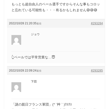
もっとも超自由人のペール選手ですからそんな事もコロッ
と忘れている可能性も・・・有るかもしれません😅😅😅
2022/10/28 21:20:35
#293284
返信
ジョウ
👆ペールでは平常営業な…😇
2022/10/28 22:09:24
#293285
返信
下団
「謎の親日フランス軍団」(* ´艸｀)ｸｽｸｽ