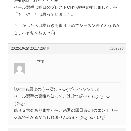
☝️先を越された・・・😅
ペール選手は昨日のプレストCHで途中棄権しましたから
「もしや」とは思っていました。
もしかしたら日本行きを取り止めてシーズン終了となるか
もしれませんねぇ〜🤔
2022/10/28 20:17:26
#293280
返信
下団
👆お主も悪よのう～💀(。-`ω-)ブハハハハハッ❕❕
ペール選手の棄権を知って、速攻で調べたわ(੭ु´･ω･
`)੭ु⁾⁾
残り３大会ありますから、来週の四日市CHのエントリー
状況で分かるかもしれませんねぇ～(੭ु´･ω･`)੭ु⁾⁾