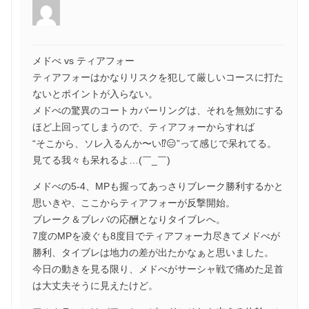
メドべ vs ティアフォー
ティアフォーはかなりリスクを犯して厳しいコースに打た
ないとポイントが入らない。
メドべの驚異のコートカバーリングは、それを無効にする
ほど上回ってしまうので、ティアフォーからすれば
“そこから、ソレ入るんか〜い⁉😑”って感じで呆れてる。
見てる我々も呆れるよ…(￣_￣)
メドべの5-4、MPも握ってあっさりブレーク勝利するかと
思いきや、ここからティアフォーが反撃開始。
ブレーク＆ブレバの応酬となりタイブレへ。
7度のMPを凌ぐも8度目でティアフォー力尽きてメドべが
勝利、タイブレは地力の差が出たかなぁと思いました。
今日の動きを見る限り、メドべがサーシャ戦で痛めた足首
は大丈夫そうに見えたけど。