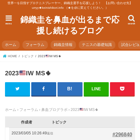
世界一を目指すプロテニスプレーヤー、錦織圭選手を応援しよう！ 【お問い合わせ先】
urryy★keinishikori.info （★を@に変えてください。）
錦織圭を鼻血が出るまで応
menu
search
援し続けるブログ
ホーム
フォーラム
錦織圭情報
テニスの基礎知識
試合レビ
HOME
トピック
2023
IW MS
🌵
2023
IW MS
🌵
LINE
ホーム
›
フォーラム
›
鼻血ブログラボ
›
2023
IW MS
🌵
作成者
トピック
2023/03/05 10:26:49
返信
#296840