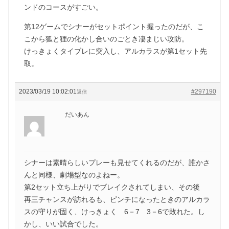
ンドのコースがすごい。
第12ゲームでシナーがセットポイント握ったのだが、こ
こから狐と狸の化かし合いのごとき凄まじい攻防。
けっきょくタイブレに突入し、アルカラスが第1セット先
取。
2023/03/19 10:02:01
#297190
返信
だいあん
シナーは素晴らしいプレーも見せてくれるのだが、誰かさ
んと同様、劇場型なのよねー。
第2セット立ち上がりでブレイクされてしまい、その後
再三チャンスが訪れるも、ピンチになったときのアルカラ
スの守りが固く、けっきょく 6－7 3－6で敗れた。し
かし、いい試合でした。