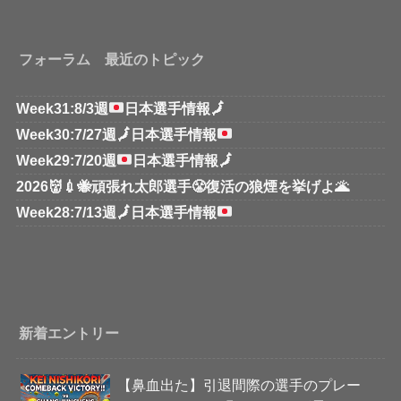
フォーラム 最近のトピック
Week31:8/3週
日本選手情報
🗾
Week30:7/27週
🗾
日本選手情報
Week29:7/20週
日本選手情報
🗾
2026👹💉🐝頑張れ太郎選手😤復活の狼煙を挙げよ🌋
Week28:7/13週
🗾
日本選手情報
新着エントリー
【鼻血出た】引退間際の選手のプレー