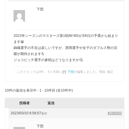
下団
2023年シーズンのマスターズ第1戦IW MSが3/6日の予選から始まり
ます😀
錦織選手の不在は寂しいですが、西岡選手や女子のダブルス勢の活
躍が期待されます💪
ジョコビッチ選手の参戦はどうなりますか🤔
このトピックは3年、 5ヶ月前に
下団
が編集しました。理由: 修正
10件の返信を表示中 - 1 - 10件目 (全10件中)
投稿者
返信
2023/03/10 8:58:07
#296950
返信
下団