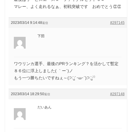
マレー、よく走れるなぁ、初戦突破です おめでとう👏👏
2023/03/14 9:14:48
#297145
返信
下団
ワウリンカ選手、最後のPRランキング？を活かして暫定
８６位に浮上しました( ｀ー´)ノ
もう一つ勝ちたいですねぇ～(੭ु´･ω･`)੭ु⁾⁾
2023/03/14 18:29:50
#297148
返信
だいあん