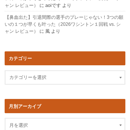
ャン レビュー）
に
aoiです
より
【鼻血出た】引退間際の選手のプレーじゃない！3つの願
いの１つが早くも叶った（2026ワシントン１回戦 vs. シ
ャン レビュー）
に
風
より
カテゴリー
月別アーカイブ