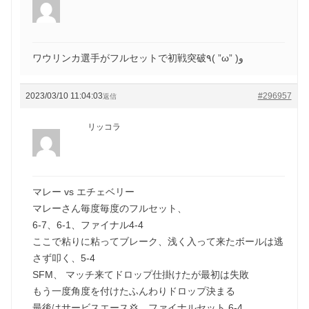
ワウリンカ選手がフルセットで初戦突破٩( ”ω” )و
2023/03/10 11:04:03
#296957
返信
リッコラ
マレー vs エチェベリー
マレーさん毎度毎度のフルセット、
6-7、6-1、ファイナル4-4
ここで粘りに粘ってブレーク、浅く入って来たボールは逃
さず叩く、5-4
SFM、 マッチ来てドロップ仕掛けたが最初は失敗
もう一度角度を付けたふんわりドロップ決まる
最後はサービスエース💢 ファイナルセット 6-4