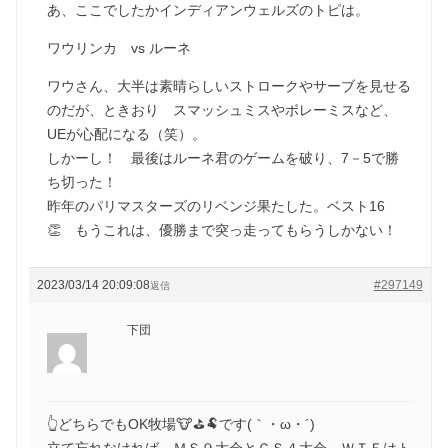
あ、ここでしたかインディアンウェルズのトピは。
ワウリンカ vs ルーネ
ワウさん、大半は素晴らしいストロークやサーブを見せる
のだが、ときおり スマッシュミスやボレーミスなど、
UEが心配になる（笑）。
しかーし！ 最後はルーネ君のゲームを破り、7－5で勝
ち切った！
昨年のパリマスターズのリベンジ果たした。ベスト16
👏 もうこれは、優勝まで突っ走ってもらうしかない！
2023/03/14 20:09:08
#297149
返信
下団
👆どちらでもOK牧場🐮⛳🐏です(｀・ω・´)ゞ
立て忘れなければ、ＭＳ９大会とＧＳ４大会、ＷＴＦはト