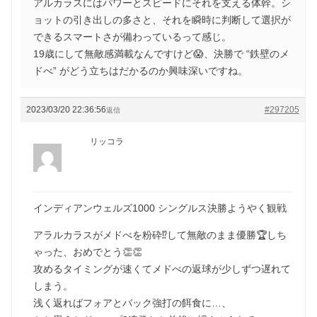
アルカラスにはパワーとスピードにそれを支える体幹。シ
ョットの引き出しの多さと、それを瞬時に判断して選択が
できるスマートさが備わっているって感じ。
19歳にして無敵感満載なんですけど😱、決勝で “鉄壁のメ
ドべ” がどう立ちはだかるのか興味深いですね。
2023/03/20 22:36:56
#297205
返信
リッコラ
インディアンウェルズ1000 シングルス決勝ようやく観戦
アラルカラスがメドべを粉砕⁉︎して無敵のまま優勝🏆しち
ゃった、おめでとう👏👏
攻めるタイミングが速くてメドべの返球が少しずつ遅れて
しまう。
浅く返ればフォアとバック強打の餌食に…、