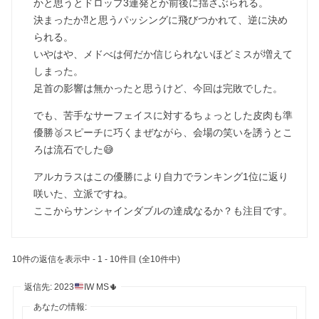
かと思うとドロップ3連発とか前後に揺さぶられる。
決まったか⁈と思うパッシングに飛びつかれて、逆に決め
られる。
いやはや、メドべは何だか信じられないほどミスが増えて
しまった。
足首の影響は無かったと思うけど、今回は完敗でした。
でも、苦手なサーフェイスに対するちょっとした皮肉も準
優勝🥈スピーチに巧くまぜながら、会場の笑いを誘うとこ
ろは流石でした😅
アルカラスはこの優勝により自力でランキング1位に返り
咲いた、立派ですね。
ここからサンシャインダブルの達成なるか？も注目です。
10件の返信を表示中 - 1 - 10件目 (全10件中)
返信先: 2023
IW MS
🌵
あなたの情報: