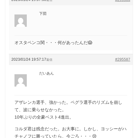
下団
オスタペンコ関・・・何があったんだ😱
2023/01/24 19:57:17
#295587
返信
だいあん
アザレンカ選手、強かった。ペグラ選手のリズムを崩し
て、波に乗らせなかった。
10年ぶりの全豪ベスト4進出。
コルダ君は残念だった。お大事に。しかし、ヨッシーがハ
チャノフに勝っていたら、今ごろ・・・😢