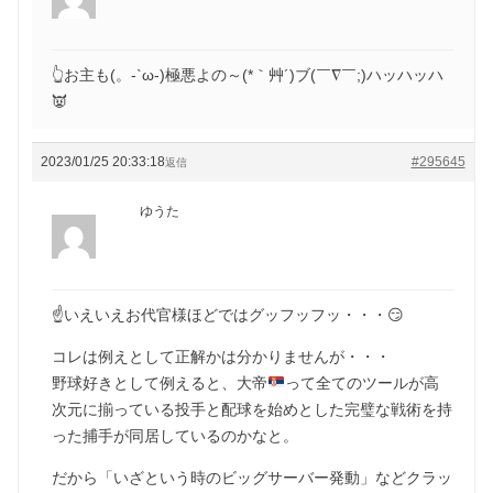
👆お主も(。-`ω-)極悪よの～(*｀艸´)ブ(￣∇￣;)ハッハッハ
👿
2023/01/25 20:33:18
#295645
返信
ゆうた
☝️いえいえお代官様ほどではグッフッフッ・・・😏
コレは例えとして正解かは分かりませんが・・・
野球好きとして例えると、大帝
って全てのツールが高
次元に揃っている投手と配球を始めとした完璧な戦術を持
った捕手が同居しているのかなと。
だから「いざという時のビッグサーバー発動」などクラッ