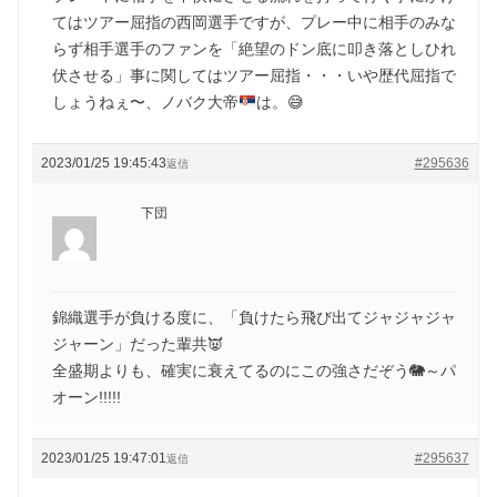
てはツアー屈指の西岡選手ですが、プレー中に相手のみな
らず相手選手のファンを「絶望のドン底に叩き落としひれ
伏させる」事に関してはツアー屈指・・・いや歴代屈指で
しょうねぇ〜、ノバク大帝
は。
😅
2023/01/25 19:45:43
#295636
返信
下団
錦織選手が負ける度に、「負けたら飛び出てジャジャジャ
ジャーン」だった輩共👿
全盛期よりも、確実に衰えてるのにこの強さだぞう🐘～パ
オーン!!!!!
2023/01/25 19:47:01
#295637
返信