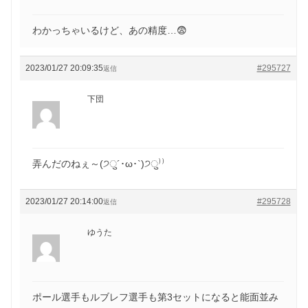
わかっちゃいるけど、あの精度…😨
2023/01/27 20:09:35
#295727
返信
下団
弄んだのねぇ～(੭ु´･ω･`)੭ु⁾⁾
2023/01/27 20:14:00
#295728
返信
ゆうた
ポール選手もルブレフ選手も第3セットになると能面並み