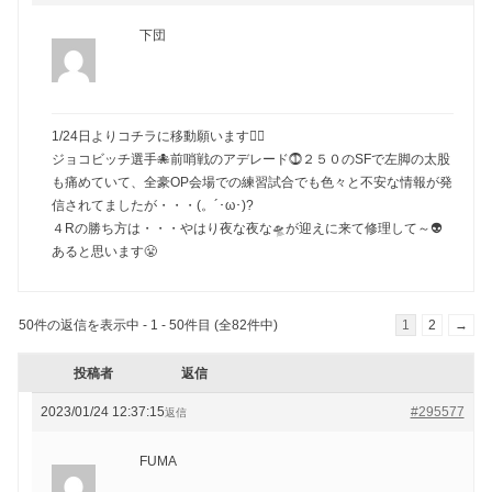
下団
1/24日よりコチラに移動願います🙇‍♂️
ジョコビッチ選手🐙前哨戦のアデレード⓵２５０のSFで左脚の太股
も痛めていて、全豪OP会場での練習試合でも色々と不安な情報が発
信されてましたが・・・(。´･ω･)?
４Rの勝ち方は・・・やはり夜な夜な🛸が迎えに来て修理して～👽
あると思います😤
50件の返信を表示中 - 1 - 50件目 (全82件中)
1
2
→
投稿者
返信
2023/01/24 12:37:15
#295577
返信
FUMA