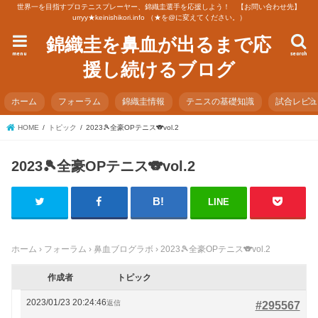
世界一を目指すプロテニスプレーヤー、錦織圭選手を応援しよう！ 【お問い合わせ先】
urryy★keinishikori.info （★を@に変えてください。）
錦織圭を鼻血が出るまで応
menu
search
援し続けるブログ
ホーム
フォーラム
錦織圭情報
テニスの基礎知識
試合レビ
HOME
トピック
2023🎾全豪OPテニス🐨vol.2
2023🎾全豪OPテニス🐨vol.2
LINE
ホーム
›
フォーラム
›
鼻血ブログラボ
›
2023🎾全豪OPテニス🐨vol.2
作成者
トピック
2023/01/23 20:24:46
返信
#295567