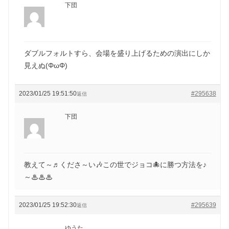
下団
ダブルフォルトすら、会場を盛り上げるための演出にしか
見えぬ(ΦωΦ)
2023/01/25 19:51:50
#295638
返信
下団
教えて～♬くださ～い🎶この世でジョコ🐙に勝つ方法を♪
～♨♨♨
2023/01/25 19:52:30
#295639
返信
ゆうた