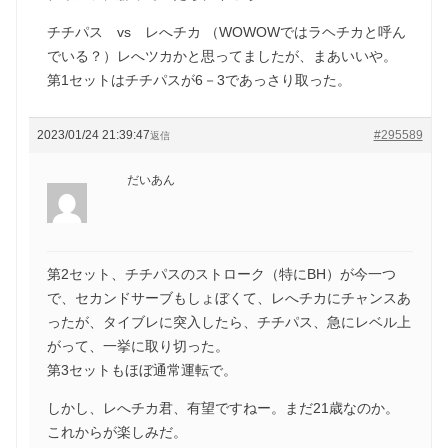
チチパス vs レへチカ （WOWOWではラヘチカと呼ん
でいる？）レへツカかと思ってましたが、まあいいや。
第1セットはチチパスが6－3であっさり取った。
2023/01/24 21:39:47
#295589
返信
だいあん
第2セット、チチパスのストローク（特にBH）が今一つ
で、セカンドサーブもしょぼくて、レへチカにチャンスあ
ったが、タイブレに突入したら、チチパス、急にレベル上
がって、一挙に取り切った。
第3セットもほぼ通常運転で。
しかし、レへチカ君、有望ですねー。まだ21歳なのか。
これからが楽しみだ。