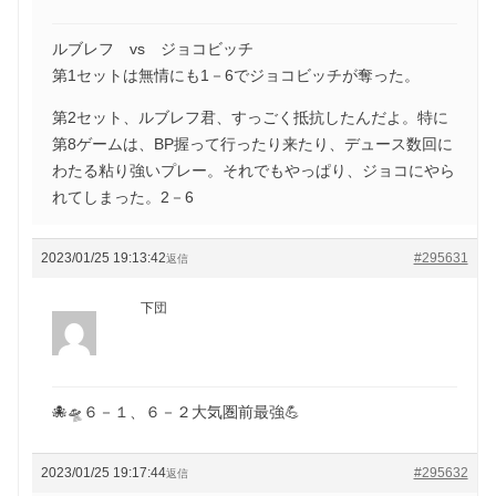
ルブレフ vs ジョコビッチ
第1セットは無情にも1－6でジョコビッチが奪った。
第2セット、ルブレフ君、すっごく抵抗したんだよ。特に
第8ゲームは、BP握って行ったり来たり、デュース数回に
わたる粘り強いプレー。それでもやっぱり、ジョコにやら
れてしまった。2－6
2023/01/25 19:13:42
#295631
返信
下団
🐙🛸６－１、６－２大気圏前最強💪
2023/01/25 19:17:44
#295632
返信