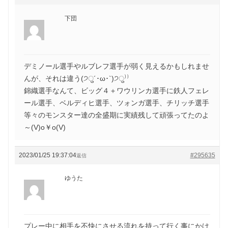
下団
デミノール選手やルブレフ選手が弱く見えるかもしれませ
んが、それは違う(੭ु´･ω･`)੭ु⁾⁾
錦織選手なんて、ビッグ４＋ワウリンカ選手に鉄人フェレ
ール選手、ベルディヒ選手、ツォンガ選手、チリッチ選手
等々のモンスター達の全盛期に実績残して頑張ってたのよ
～(V)o￥o(V)
2023/01/25 19:37:04
#295635
返信
ゆうた
プレー中に相手を不快にさせる流れを持って行く事にかけ