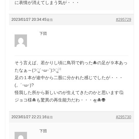
に表情が消えてしまう気が・・・
2023/01/27 20:34:45
#295729
返信
下団
そう言えば、若かりし頃に鳥羽で釣った🐙の足が９本あっ
たなぁ～(੭ु´･ω･`)੭ु⁾⁾
足の１本が途中から二股に分かれた感じでしたが・・・
(。´･ω･)?
怪我した所から新しいのが生えてきたのかと思います🤔
ジョコ様🐙も驚異の再生能力だわ・・・🛸🐙👽
2023/01/27 22:21:16
#295730
返信
下団