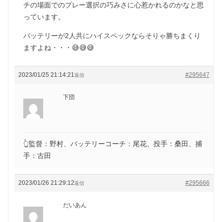
チの場面でのプレー選択の巧みさに心惹かれるのかなと思
っています。
バッテリーが2人共にハイスペックならそりゃ勝ちまくり
ますよね・・・😅😅😅
2023/01/25 21:14:21
#295647
返信
下団
👆監督：野村、バッテリーコーチ：尾花、投手：桑田、捕
手：古田
2023/01/26 21:29:12
#295666
返信
だいあん