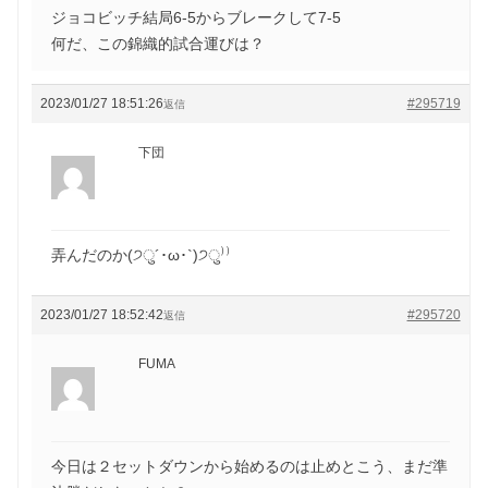
ジョコビッチ結局6-5からブレークして7-5
何だ、この錦織的試合運びは？
2023/01/27 18:51:26
#295719
返信
下団
弄んだのか(੭ु´･ω･`)੭ु⁾⁾
2023/01/27 18:52:42
#295720
返信
FUMA
今日は２セットダウンから始めるのは止めとこう、まだ準