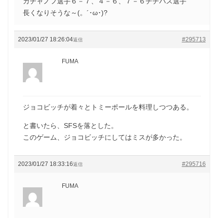
カチャノフ選手６－７、４－６、７－６チチパス選手
長くなりそうな～(。´･ω･)?
2023/01/27 18:26:04
#295713
返信
FUMA
ジョコビッチが着々とトミーポールを料理しつつある。
と書いたら、SFSを落とした。
このゲーム、ジョコビッチにしてはミスが多かった。
2023/01/27 18:33:16
#295716
返信
FUMA