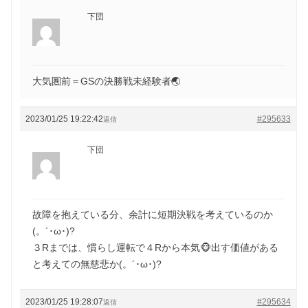
下団
大気圏前＝GSの決勝戦未経験者🌏
2023/01/25 19:22:42
#295633
返信
下団
故障を抱えている分、余計に短期決戦を考えているのか
(。´･ω･)?
３Rまでは、慣らし運転で４Rから本気🐵出す価値がある
と考えての無慈悲か(。´･ω･)?
2023/01/25 19:28:07
#295634
返信