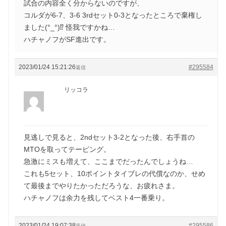
試合の内容全く分からないのですが、
コルダが6-7、3-6 3rdセット0-3となったところで棄権し
ました(°_°)⁉️ 怪我ですかね…
ハチャノフがSF進出です。
2023/01/24 15:21:26
#295584
返信
リッコラ
見逃しで見ると、2ndセット3-2となった後、右手首の
MTOを取ってテーピング。
急激にミスも増えて、ここまでだったんでしょうね…
これも5セット、10ポイントタイブレの代償なのか、せめ
て最後までやりたかっただろうな、お疲れさま。
ハチャノフは余力を残してベスト4一番乗り。
2023/01/24 19:07:38
#295586
返信