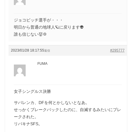
ジョコビッチ選手が・・・
明日から普通の地球人🪐に戻ります👽
誰も信じない👹💢
2023/01/28 18:17:55
#295777
返信
FUMA
女子シングルス決勝
サバレンカ、DFを何とかしないとなあ。
せっかくブレークバックしたのに、自滅するみたいにブレ
ークされた。
リバキナSFS。