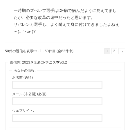
一時期のズべレフ選手はDF病で病んだように見えてまし
たが、必要な改革の途中だったと思います。
サバレンカ選手も、よく耐えて身に付けてきましたよねぇ
～(。´･ω･)?
50件の返信を表示中 - 1 - 50件目 (全82件中)
1
2
→
返信先: 2023🎾全豪OPテニス🐨vol.2
あなたの情報:
お名前 (必須)
メール (非公開) (必須):
ウェブサイト: