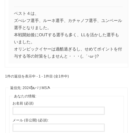
ベスト４は、
ズべレフ選手、ルーネ選手、カチャノフ選手、ユンベール
選手となりました。
本戦開始後にOUTする選手も多く、LLを活かした選手も
いました。
オリンピックイヤーは過酷過ぎるし、せめてポイントを付
与する等の対策をしませんと・・・(。´･ω･)?
1件の返信を表示中 - 1 - 1件目 (全1件中)
返信先: 2024🗽パリMS🎾
あなたの情報:
お名前 (必須)
メール (非公開) (必須):