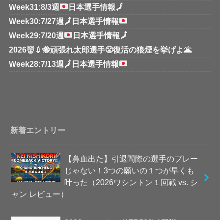
Week31:8/3週
日本選手情報
🗾
Week30:7/27週
🗾
日本選手情報
Week29:7/20週
日本選手情報
🗾
2026👹💉🐝頑張れ太郎選手😤復活の狼煙を挙げよ🌋
Week28:7/13週
🗾
日本選手情報
新着エントリー
【鼻血出た】引退間際の選手のプレー
じゃない！3つの願いの１つが早くも
叶った（2026ワシントン１回戦 vs. シ
ャン レビュー）