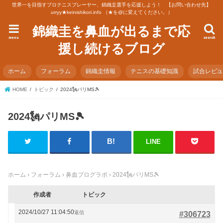
世界一を目指すプロテニスプレーヤー、錦織圭選手を応援しよう！ 【お問い合わせ先】
urryy★keinishikori.info （★を@に変えてください。）
錦織圭を鼻血が出るまで応
menu
search
援し続けるブログ
ホーム
フォーラム
錦織圭情報
テニスの基礎知識
試合レビ
HOME
トピック
2024🗽パリMS🎾
2024🗽パリMS🎾
LINE
ホーム
›
フォーラム
›
鼻血ブログラボ
›
2024🗽パリMS🎾
作成者
トピック
2024/10/27 11:04:50
返信
#306723