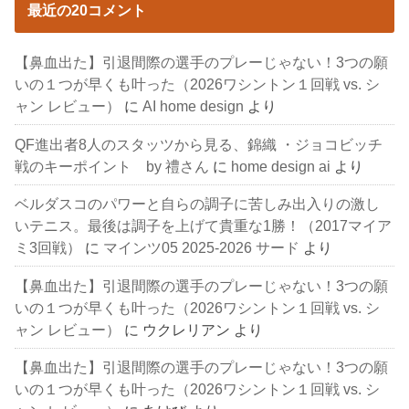
最近の20コメント
【鼻血出た】引退間際の選手のプレーじゃない！3つの願
いの１つが早くも叶った（2026ワシントン１回戦 vs. シ
ャン レビュー）
に
AI home design
より
QF進出者8人のスタッツから見る、錦織 ・ジョコビッチ
戦のキーポイント by 禮さん
に
home design ai
より
ベルダスコのパワーと自らの調子に苦しみ出入りの激し
いテニス。最後は調子を上げて貴重な1勝！（2017マイア
ミ3回戦）
に
マインツ05 2025-2026 サード
より
【鼻血出た】引退間際の選手のプレーじゃない！3つの願
いの１つが早くも叶った（2026ワシントン１回戦 vs. シ
ャン レビュー）
に
ウクレリアン
より
【鼻血出た】引退間際の選手のプレーじゃない！3つの願
いの１つが早くも叶った（2026ワシントン１回戦 vs. シ