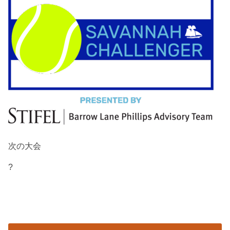
次の大会
?