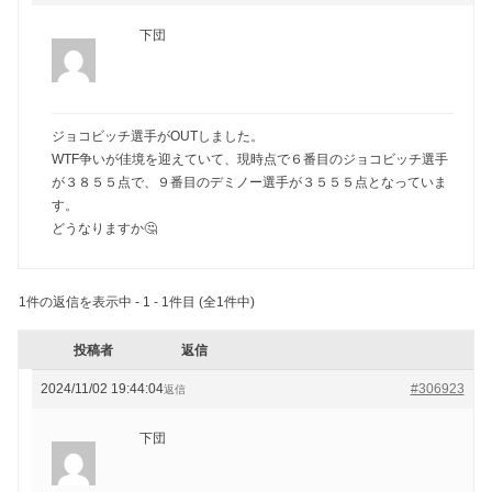
下団
ジョコビッチ選手がOUTしました。
WTF争いが佳境を迎えていて、現時点で６番目のジョコビッチ選手
が３８５５点で、９番目のデミノー選手が３５５５点となっていま
す。
どうなりますか🤔
1件の返信を表示中 - 1 - 1件目 (全1件中)
投稿者
返信
2024/11/02 19:44:04
#306923
返信
下団