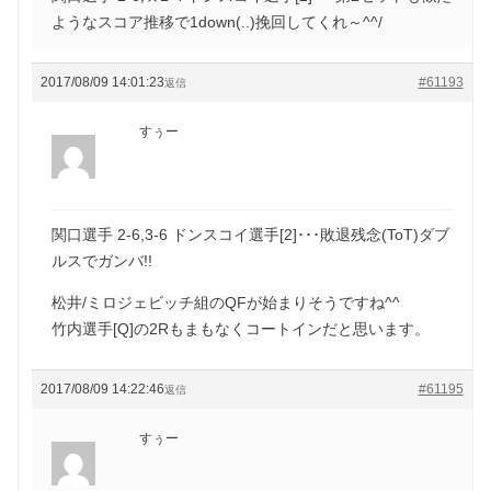
ようなスコア推移で1down(..)挽回してくれ～^^/
2017/08/09 14:01:23
#61193
返信
すぅー
関口選手 2-6,3-6 ドンスコイ選手[2]･･･敗退残念(ToT)ダブ
ルスでガンバ!!
松井/ミロジェビッチ組のQFが始まりそうですね^^
竹内選手[Q]の2Rもまもなくコートインだと思います。
2017/08/09 14:22:46
#61195
返信
すぅー