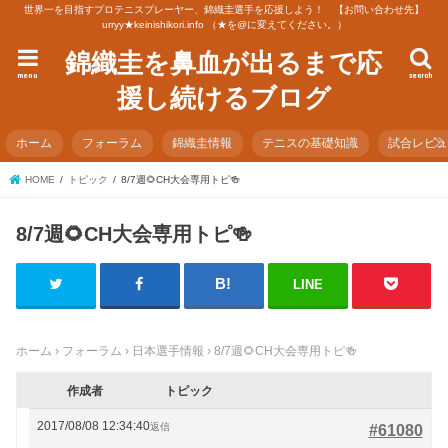
世界一を目指すプロテニスプレーヤー、錦織圭選手を応援しよう！ 【お問い合わせ先】
urryy★keinishikori.info （★を@に変えてください。）
錦織圭を鼻血が出るまで応
menu
search
援し続けるブログ
ホーム
フォーラム
錦織圭情報
テニスの基礎知識
試合レビ
HOME
トピック
8/7週🌻CH大会専用トピ🍻
8/7週🌻CH大会専用トピ🍻
LINE
ホーム
›
フォーラム
›
日本選手情報
›
8/7週🌻CH大会専用トピ🍻
作成者
トピック
2017/08/08 12:34:40
返信
#61080