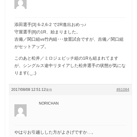
添田選手[3] 6-2,6-2 で2R進出おめっ♪
守屋選手[8]の1R、始まりました。
吉備／関口組vs竹内組･･･放置試合ですが、吉備／関口組
がセットアップ。
このあと松井／ミロジェビッチ組の1Rも組まれてます
が、シングルス途中リタイアした松井選手の状態が気にな
ります(._.;)
2017/08/08 12:51:12
#61084
返信
NORICHAN
やはりお引越しした方がよさげですか…。