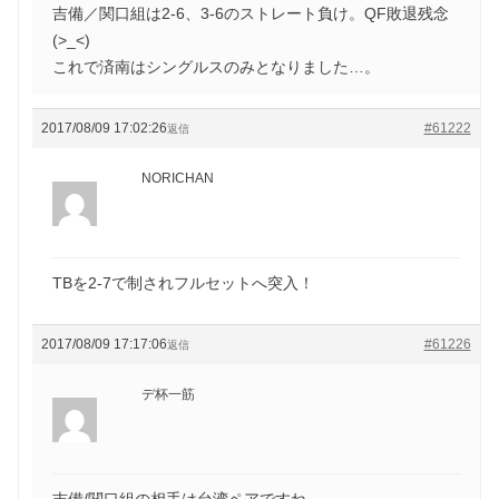
吉備／関口組は2-6、3-6のストレート負け。QF敗退残念
(>_<)
これで済南はシングルスのみとなりました…。
2017/08/09 17:02:26
#61222
返信
NORICHAN
TBを2-7で制されフルセットへ突入！
2017/08/09 17:17:06
#61226
返信
デ杯一筋
吉備/関口組の相手は台湾ペアですね。