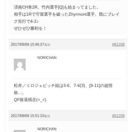
済南CH単2R、竹内選手[Q]も始まってました。
相手は1Rで守屋選手を破ったZhyrmont選手。既にブレイ
ク先行で4-2♪
ぜひぜひ勝利を！
2017/08/09 15:46:37
#61208
返信
NORICHAN
松井／ミロジェビッチ組は3-6、7-6(3)、[9-11]の超惜
敗…。
QF敗退残念(>_<)
2017/08/09 15:51:10
#61209
返信
NORICHAN