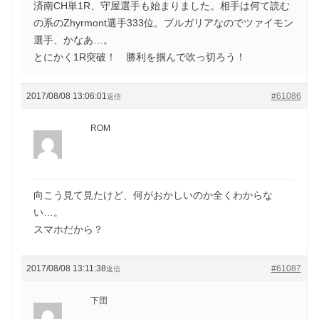
済南CH単1R、守屋選手も始まりました。相手は何て読む
の系のZhyrmont選手333位。ブルガリアなのでツァイモン
選手、かなあ…。
とにかく1R突破！ 勝利を掴んで吹っ切ろう！
2017/08/08 13:06:01
#61086
返信
ROM
向こう見て見たけど、何がおかしいのか全くわからな
い…。
スマホだから？
2017/08/08 13:11:38
#61087
返信
下団