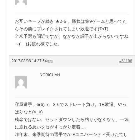
お互いキープが続き ★2-5 、勝負は第9ゲームと思ってた
らその前にブレイクされてしまい敗退です(ToT)
全米予選も間近ですが、なかなか調子が上がらないですね
～(._.)お疲れ様でした。
2017/08/08 14:27:54
#61106
返信
NORICHAN
守屋選手、6(6)-7、2-6でストレート負け。1R敗退、やっ
ぱりなと(>_<)
残念ではない。セットダウンしたら粘りがなくなり、一気
に崩れる悪いクセがすっかり定着…。
昨年末、来季期待の選手でATPユニバーシティ受けたでし