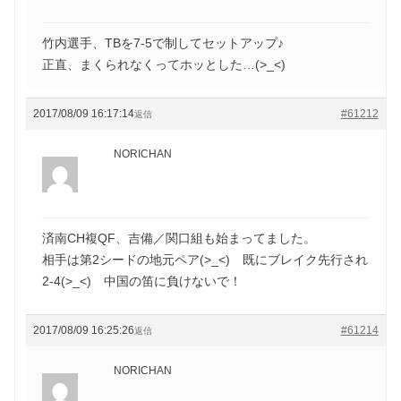
竹内選手、TBを7-5で制してセットアップ♪
正直、まくられなくってホッとした…(>_<)
2017/08/09 16:17:14
#61212
返信
NORICHAN
済南CH複QF、吉備／関口組も始まってました。
相手は第2シードの地元ペア(>_<) 既にブレイク先行され
2-4(>_<) 中国の笛に負けないで！
2017/08/09 16:25:26
#61214
返信
NORICHAN