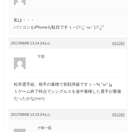
私は・・・
パソコンもiPhoneも駄目ですぅ～(੭ु´･ω･`)੭ु⁾⁾
2017/08/08 13:14:24
#61088
返信
下団
松井選手組、相手の棄権で初戦突破ですぅ～٩( ”ω” )و
１ゲーム終了時点でシングルスを途中棄権した選手が重傷
だったかな(+o+)
2017/08/08 13:15:24
#61089
返信
デ杯一筋