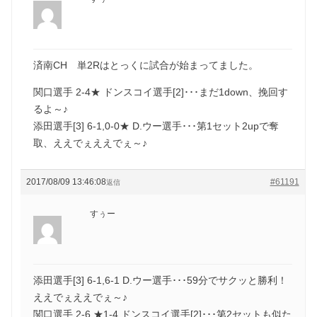
済南CH 単2Rはとっくに試合が始まってました。
関口選手 2-4★ ドンスコイ選手[2]･･･まだ1down、挽回す
るよ～♪
添田選手[3] 6-1,0-0★ D.ウー選手･･･第1セット2upで奪
取、ええでぇええでぇ～♪
2017/08/09 13:46:08
#61191
返信
すぅー
添田選手[3] 6-1,6-1 D.ウー選手･･･59分でサクッと勝利！
ええでぇええでぇ～♪
関口選手 2-6,★1-4 ドンスコイ選手[2]･･･第2セットも似た