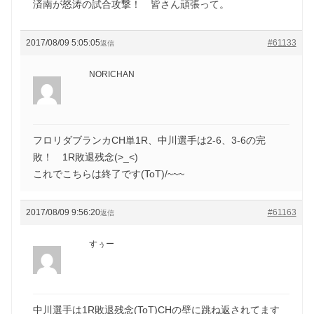
済南が怒涛の試合攻撃！ 皆さん頑張って。
2017/08/09 5:05:05
#61133
返信
NORICHAN
フロリダブランカCH単1R、中川選手は2-6、3-6の完
敗！ 1R敗退残念(>_<)
これでこちらは終了です(ToT)/~~~
2017/08/09 9:56:20
#61163
返信
すぅー
中川選手は1R敗退残念(ToT)CHの壁に跳ね返されてます