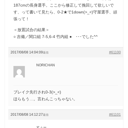
187cmの長身選手。ここから修正して挽回して欲しいで
す、って書いて見たら、0-2★で1down(>_<)守屋選手、頑
張って！
＜放置試合の結果＞
○ 吉備／関口組 7-5,6-4 竹内組 ● ･･･でした^^
2017/08/08 14:04:09
#61100
返信
NORICHAN
ブレイク先行され0-3(>_<)
ほらもう…。言わんこっちゃない。
2017/08/08 14:12:27
#61101
返信
すぅー