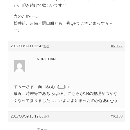
が、叩き続けて欲しいです^^
念のため･･･。
松井組、吉備／関口組とも、複QFでございまっすぅ～
^^;
2017/08/09 11:23:42
#61177
返信
NORICHAN
すぅーさま、面目ねえm(__)m
最近、時差等であちらは2R、こちらが1Rの整理がつかな
くなって参りました…。いよいよ始まったのかなあ(>_<)
2017/08/09 13:12:08
#61188
返信
すぅー