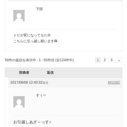
下団
トピが変になってもた💩
こちらに引っ越し願います👷
50件の返信を表示中 - 1 - 50件目 (全124件中)
1
2
3
→
投稿者
返信
2017/08/08 12:40:32
#61082
返信
すぅー
お引越しあざ～っす♪