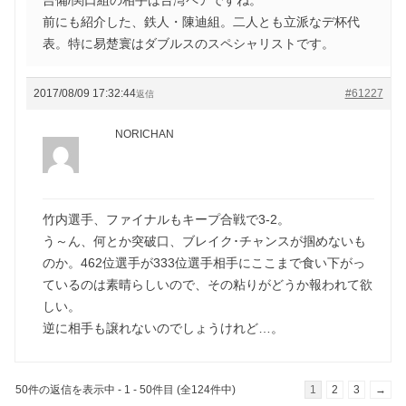
前にも紹介した、鉄人・陳迪組。二人とも立派なデ杯代
表。特に易楚寰はダブルスのスペシャリストです。
2017/08/09 17:32:44
#61227
返信
NORICHAN
竹内選手、ファイナルもキープ合戦で3-2。
う～ん、何とか突破口、ブレイク･チャンスが掴めないも
のか。462位選手が333位選手相手にここまで食い下がっ
ているのは素晴らしいので、その粘りがどうか報われて欲
しい。
逆に相手も譲れないのでしょうけれど…。
50件の返信を表示中 - 1 - 50件目 (全124件中)
1
2
3
→