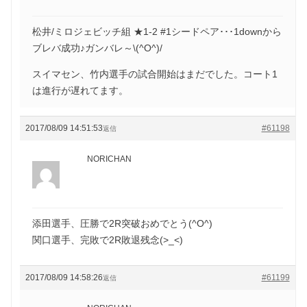
松井/ミロジェビッチ組 ★1-2 #1シードペア･･･1downから
ブレバ成功♪ガンバレ～\(^O^)/
スイマセン、竹内選手の試合開始はまだでした。コート1
は進行が遅れてます。
2017/08/09 14:51:53
#61198
返信
NORICHAN
添田選手、圧勝で2R突破おめでとう(^O^)
関口選手、完敗で2R敗退残念(>_<)
2017/08/09 14:58:26
#61199
返信