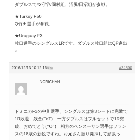
ダブルスで#2守谷/岡村組、沼尻/田沼組が参戦。
★Turkey F50
Q竹田選手が参戦。
★Uruguay F3
牧口選手のシングルス1Rです。ダブルス牧口組はQF進出
♪
2016/12/13 10:12:16
#34800
返信
NORICHAN
ドミニカF3の中川選手、シングルスは第3シードに完敗で
1R敗退、残念(ToT) 一方ダブルスはフルセットで1R突
破、おめでとう(^O^) 相方のベンスーサン選手はフラン
スの18歳の新鋭ですね。お兄さん振り発揮して頑張っ