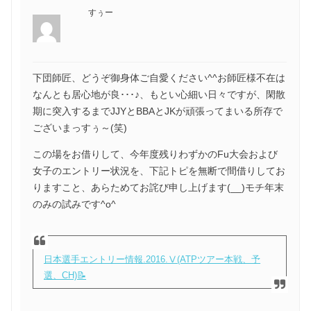
すぅー
下団師匠、どうぞ御身体ご自愛ください^^お師匠様不在は
なんとも居心地が良･･･♪、もとい心細い日々ですが、閑散
期に突入するまでJJYとBBAとJKが頑張ってまいる所存で
ございまっすぅ～(笑)
この場をお借りして、今年度残りわずかのFu大会および
女子のエントリー状況を、下記トピを無断で間借りしてお
りますこと、あらためてお詫び申し上げます(__)モチ年末
のみの試みです^o^
日本選手エントリー情報.2016.Ⅴ(ATPツアー本戦、予
選、CH)📝