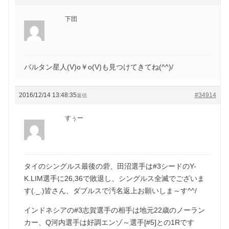
下団
バルタン星人(V)o￥o(V)も見つけてきてね(^^)/
2016/12/14 13:48:35
#34914
返信
すぅー
タイのシングルス最後の砦、田沼選手は#3シードのY-
K.LIM選手に26,36で敗退し、シングルス全滅でございま
す(._.)皆さん、ダブルスで汚名返上お願いしま～す^^/
インドネシアの#3志賀選手の相手は地元22歳のノーラン
カー、Q河内選手は好調エンゾ～選手[#5]との1Rです