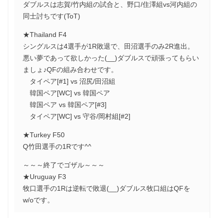
ダブルスは志賀/竹内組の試合と、野口/住澤組vs河内組の
同士討ちです(ToT)
★Thailand F4
シングルスは4選手が1R敗退で、田沼選手のみ2R進出。
悪い夢であって欲しかった(__)ダブルスで頑張ってもらい
ましょ♪QFの組み合わせです。
タイペア[#1] vs 沼尻/田沼組
韓国ペア[WC] vs 韓国ペア
韓国ペア vs 韓国ペア[#3]
タイペア[WC] vs 守谷/岡村組[#2]
★Turkey F50
Q竹田選手の1Rです^^
～～～終了でゴザル～～～
★Uruguay F3
牧口選手の1Rは逆転で敗退(__)ダブルス牧口組はQFを
w/oです。