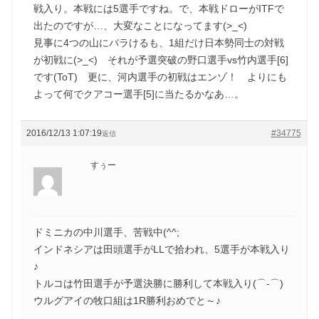
戦入り。本戦には5選手ですね。で、本戦ドローがITFで
出たのですが…、大変なことになってます(>_<)
見事に4つの山にバラけるも、1組だけ日本勢同士の対戦
が初戦に(>_<) それが予選突破の野口選手vs竹内選手[6]
です(ToT) 更に、河内選手の初戦はエンゾ！ よりにも
よって何でクアコー選手[5]に当たるかなあ…。
2016/12/13 1:07:19
#34775
返信
すぅー
ドミニカの中川選手、苦戦中(^^;
インドネシアは田頭選手がLLで拾われ、5選手が本戦入り
♪
トルコは竹田選手が予選決勝に勝利して本戦入り(⌒‐⌒)
ウルグアイの牧口組は1R勝利おめでと～♪