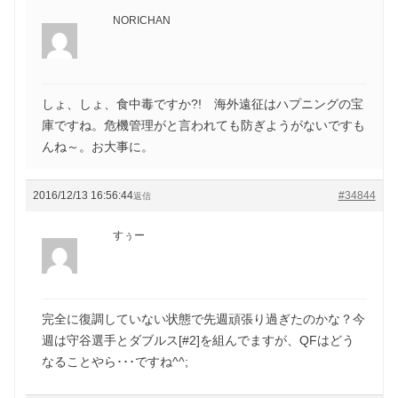
NORICHAN
しょ、しょ、食中毒ですか?! 海外遠征はハプニングの宝
庫ですね。危機管理がと言われても防ぎようがないですも
んね～。お大事に。
2016/12/13 16:56:44
#34844
返信
すぅー
完全に復調していない状態で先週頑張り過ぎたのかな？今
週は守谷選手とダブルス[#2]を組んでますが、QFはどう
なることやら･･･ですね^^;