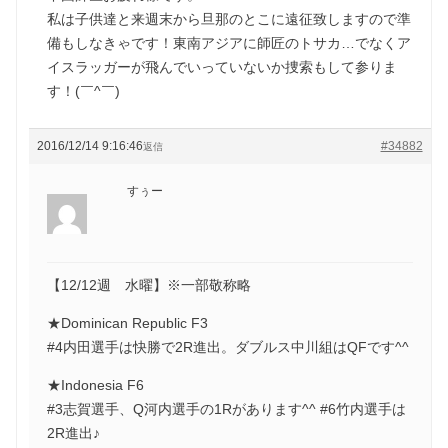
私は子供達と来週末から旦那のとこに遠征致しますので準
備もしなきゃです！東南アジアに師匠のトサカ…でなくア
イスラッガーが飛んでいっていないか捜索もして参りま
す！(￣^￣)ゞ
2016/12/14 9:16:46
#34882
返信
すぅー
【12/12週 水曜】※一部敬称略
★Dominican Republic F3
#4内田選手は快勝で2R進出。ダブルス中川組はQFです^^
★Indonesia F6
#3志賀選手、Q河内選手の1Rがあります^^ #6竹内選手は
2R進出♪