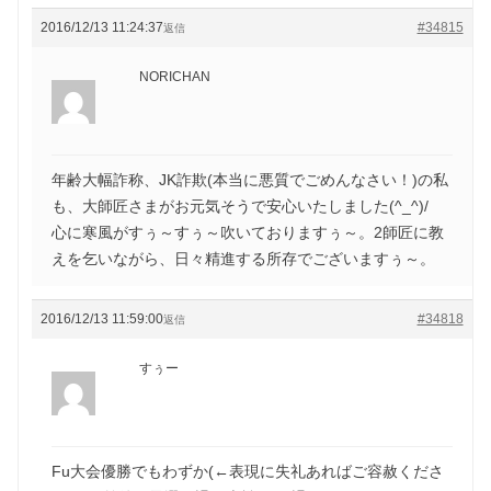
2016/12/13 11:24:37
#34815
返信
NORICHAN
年齢大幅詐称、JK詐欺(本当に悪質でごめんなさい！)の私
も、大師匠さまがお元気そうで安心いたしました(^_^)/
心に寒風がすぅ～すぅ～吹いておりますぅ～。2師匠に教
えを乞いながら、日々精進する所存でございますぅ～。
2016/12/13 11:59:00
#34818
返信
すぅー
Fu大会優勝でもわずか(←表現に失礼あればご容赦くださ