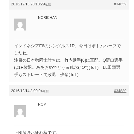
2016/12/13 20:18:29
#34859
返信
NORICHAN
インドネシアF6のシングルス1R、今日はボトムハーフで
したね。
注目の日本勢同士討ちは、竹内選手[6]に軍配。Q野口選手
は1R敗退。ああおめでとう＆残念(^O^)(ToT) LL田頭選
手もストレートで敗退、残念(ToT)
2016/12/14 8:00:04
#34880
返信
ROM
下団師匠お疲れ様です。