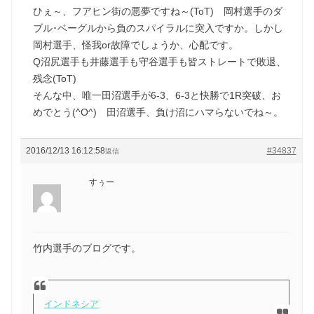
ひぇ～、フアヒン街の悪夢ですね～(ToT) 岡村選手のダ
ブル･ベーグルから負のスパイラルに突入ですか。しかし
岡村選手、怪我or故障でしょうか、心配です。
Q沼尻選手も井藤選手も守谷選手も皆ストレートで敗退、
残念(ToT)
そんな中、唯一田沼選手が6-3、6-3と快勝で1R突破、お
めでとう(^O^) 田沼選手、負け沼にハマらないでね～。
2016/12/13 16:12:58
#34837
返信
すぅー
竹内選手のブログです。
インドネシア