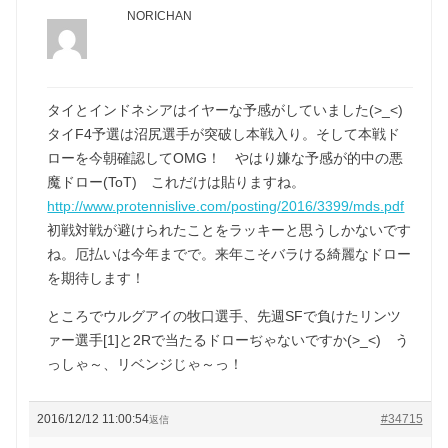
NORICHAN
タイとインドネシアはイヤーな予感がしていました(>_<)
タイF4予選は沼尻選手が突破し本戦入り。そして本戦ド
ローを今朝確認してOMG！ やはり嫌な予感が的中の悪
魔ドロー(ToT) これだけは貼りますね。
http://www.protennislive.com/posting/2016/3399/mds.pdf
初戦対戦が避けられたことをラッキーと思うしかないです
ね。厄払いは今年までで。来年こそバラける綺麗なドロー
を期待します！
ところでウルグアイの牧口選手、先週SFで負けたリンツ
ァー選手[1]と2Rで当たるドローぢゃないですか(>_<) う
っしゃ～、リベンジじゃ～っ！
2016/12/12 11:00:54
#34715
返信