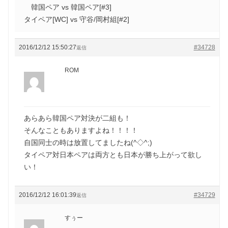
韓国ペア vs 韓国ペア[#3]
タイペア[WC] vs 守谷/岡村組[#2]
2016/12/12 15:50:27
#34728
返信
ROM
あらあら韓国ペア対決が二組も！
そんなこともありますよね！！！！
自国同士の時は放置してましたね(^◇^;)
タイペア対日本ペアは両方とも日本が勝ち上がって欲し
い！
2016/12/12 16:01:39
#34729
返信
すぅー