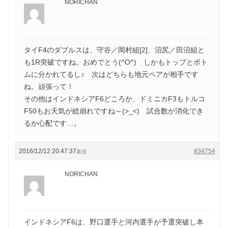
NORICHAN
タイF4のダブルスは、守谷／岡村組[2]、沼尻／田沼組と
も1R突破ですね。おめでとう(^O^) しかもトップとボト
ムに分かれてるし♪ 次はどちらも地元ペアが相手です
ね。頑張って！
その他はインドネシアF6どころか、ドミニカF3もトルコ
F50もお天気が総崩れですね～(>_<) 試合数が消化でき
るか心配です…。
2016/12/12 20:47:37
#34754
返信
NORICHAN
インドネシアF6は、野口選手と河内選手が予選突破し本