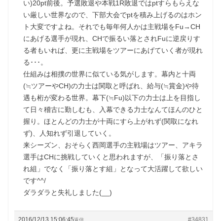
い)20pt前後。予選敗退や本戦1R敗退ではptすらもらえな
い厳しい世界なので、下部大会でptを積み上げるのはホン
ト大変ですよね。それでも毎年何人かは主戦場をFu→CH
にあげる選手が現れ、CHで振るい落とされFuに逆戻りす
る者もいれば、更に主戦場をツアーにあげていく者が現れ
る･･･。
仕組みは相撲の世界に似ている気がします。幕内と十両
(≒ツアーやCH)の力士は関取と呼ばれ、給与(≒賞金)や待
遇も桁が変わる世界。幕下(≒Fu)以下の力士は上を目指し
て日々稽古に勤しむも、入幕できる力士なんてほんのひと
握り。ほとんどの力士が十両にすら上がれず(関取になれ
ず)、人知れず引退していく。
来シーズン、おそらく西岡選手の主戦場はツアー、アキラ
選手はCHに挑戦していくと思われますが、「振り落とさ
れ組」でなく「振り落とす組」となって大活躍して欲しい
です^^/
ダラダラと失礼しました(__)
2016/12/13 15:06:45
#34831
返信