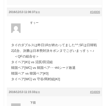
2016/12/13 11:06:37
#34806
返信
すぅー
タイのダブルスは昨日1Rが終わってました^^;SFは日韓戦
2試合、決勝は日本勢対決キボンヌでございまっすぅ～♪
＜QFの組合せ＞
タイペア[#1] vs 沼尻/田沼組
韓国ペア[WC] vs 韓国ペア･･･#4シード敗退
韓国ペア vs 韓国ペア[#3]
タイペア[WC] vs 守谷/岡村組[#2]
2016/12/13 11:15:33
#34809
返信
下団