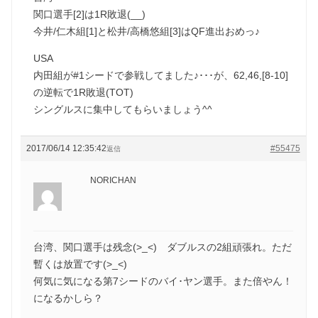
関口選手[2]は1R敗退(__)
今井/仁木組[1]と松井/高橋悠組[3]はQF進出おめっ♪
USA
内田組が#1シードで参戦してました♪･･･が、62,46,[8-10]
の逆転で1R敗退(TOT)
シングルスに集中してもらいましょう^^
2017/06/14 12:35:42
#55475
返信
NORICHAN
台湾、関口選手は残念(>_<) ダブルスの2組頑張れ。ただ
暫くは放置です(>_<)
何気に気になる第7シードのバイ･ヤン選手。また倍やん！
になるかしら？