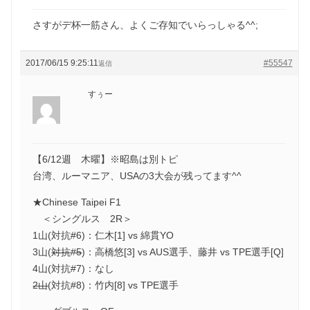
さすがデ杯一筋さん、よくご存知でいらっしゃる^^;
2017/06/15 9:25:11
#55547
返信
すぅー
【6/12週 木曜】※昭島は別トピ
台湾、ルーマニア、USAの3大会が残ってます^^
★Chinese Taipei F1
＜シングルス 2R＞
1山(対抗#6)：仁木[1] vs 綿貫YO
3山(
対抗#5
)：高橋悠[3] vs AUS選手、藤井 vs TPE選手[Q]
4山(対抗#7)：なし
2山
(対抗#8)：竹内[8] vs TPE選手