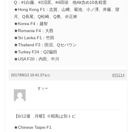
Q：#1白藤、#2沼尻、#4田頭 他Alt含め10名程度
★Hong Kong F1：志賀、山﨑、菊池、小ノ澤、井藤、望
月、Q長尾、Q松崎、Q奥、＠正林
★Korea F4：越智
★Romania F4：大西
★Sri Lanka F1：竹田
★Thailand F3：田沼、Qセバウン
★Turkey F24：Q2脇田
★USA F20：内田、中川
2017/06/12 10:41:37
#55214
返信
すぅー
【6/12週 月曜】※昭島は別トピ
★Chinese Taipei F1