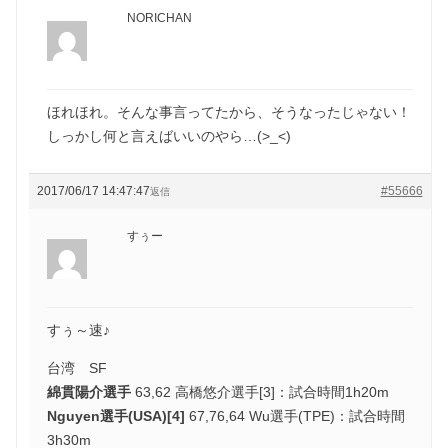
NORICHAN
ほれほれ。そんな事言ってたから、そうなったじゃない！
しっかし何と言えばいいのやら…(>_<)
2017/06/17 14:47:47
#55666
返信
すぅー
すぅ～速♪
台湾 SF
綿貫陽介選手
63,62 高橋悠介選手[3]：試合時間1h20m
Nguyen選手(USA)[4]
67,76,64 Wu選手(TPE)：試合時間
3h30m