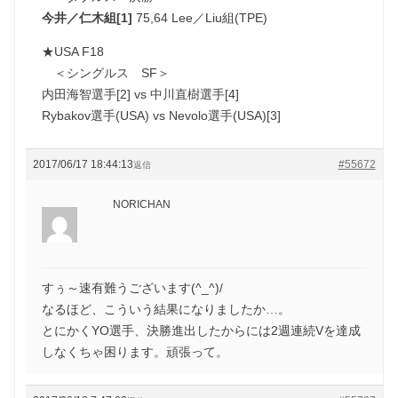
今井／仁木組[1]
75,64 Lee／Liu組(TPE)
★USA F18
＜シングルス SF＞
内田海智選手[2] vs 中川直樹選手[4]
Rybakov選手(USA) vs Nevolo選手(USA)[3]
2017/06/17 18:44:13
#55672
返信
NORICHAN
すぅ～速有難うございます(^_^)/
なるほど、こういう結果になりましたか…。
とにかくYO選手、決勝進出したからには2週連続Vを達成
しなくちゃ困ります。頑張って。