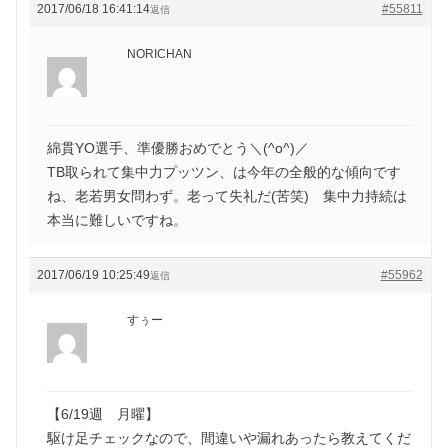
2017/06/18 16:41:14
#55811
返信
NORICHAN
綿貫YO選手、準優勝おめでとう＼(^o^)／
TB取られて集中力プッツン、は今年の全般的な傾向です
ね、老若男女問わず。老って失礼だ(苦笑) 集中力持続は
本当に難しいですね。
2017/06/19 10:25:49
#55962
返信
すぅー
【6/19週 月曜】
駆け足チェックなので、間違いや漏れあったら教えてくだ