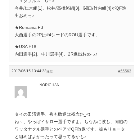
＜ダブルス QF＞
今井/仁木組[1]、松井/高橋悠組[3]、関口/竹内組[4]がQF進
出おめっ♪
★Romania F3
大西選手の2Rは#4シードのROU選手です。
★USA F18
内田選手[2]、中川選手[4]、2R進出おめっ♪
2017/06/15 13:44:33
#55563
返信
NORICHAN
タイの田沼選手、複も敗退は残念(>_<)
ね～、やっぱイサロー選手ですよ。ちなみに彼も、同胞の
ワッタナクル選手とのペアでQF敗退です。彼もリョータ
と組めばよかったって思ってるかも♪