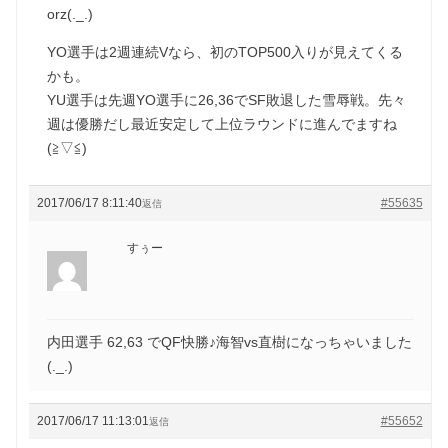
orz(._.)
YO選手は2週連続Vなら、初のTOP500入りが見えてくる
かも。
YU選手は先週YO選手に26,36でSF敗退した雪辱戦。先々
週は優勝だし最近安定して上位ラウンドに進んでますね
(≧▽≦)
2017/06/17 8:11:40
#55635
返信
すぅー
内田選手 62,63 でQF快勝♪海智vs直樹になっちゃいました
(._.)
2017/06/17 11:13:01
#55652
返信