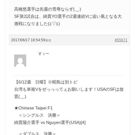
高橋悠選手は先週の雪辱ならず(._.)
SF第2試合は、綿貫YO選手の2週連続Vに追い風となる大
激戦になりました(≧▽≦)
2017/06/17 16:54:59
#55671
返信
すぅー
【6/12週 日曜】※昭島は別トピ
台湾も単複Vをぜっっってぇお願いします！USAのSFは放
置(._.)
★Chinese Taipei F1
＜シングルス 決勝＞
綿貫陽介選手 vs Nguyen選手(USA)[4]
＜ダブルス 決勝＞