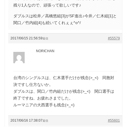
残り1人なので、頑張って欲しいです♪
ダブルスは松井／高橋悠組[3]がSF進出♪今井／仁木組[1]と
関口／竹内組[4]も続いてくれぇぇ^o^/
2017/06/15 21:56:59
#55579
返信
NORICHAN
台湾のシングルスは、仁木選手だけが残念(>_<) 同胞対
決ですし仕方ないか。
ダブルスは、関口／竹内組だけが残念(>_<) 関口選手は
終了ですね、お疲れさまでした。
ルーマニアの大西選手も残念(>_<)
2017/06/16 17:38:07
#55601
返信