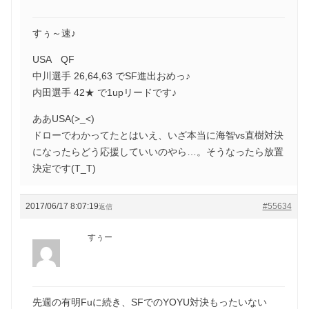
すぅ～速♪
USA QF
中川選手 26,64,63 でSF進出おめっ♪
内田選手 42★ で1upリードです♪
ああUSA(>_<)
ドローでわかってたとはいえ、いざ本当に海智vs直樹対決
になったらどう応援していいのやら…。そうなったら放置
決定です(T_T)
2017/06/17 8:07:19
#55634
返信
すぅー
先週の有明Fuに続き、SFでのYOYU対決もったいない