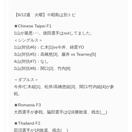
【6/12週 火曜】※昭島は別トピ
★Chinese Taipei F1
1山が最悪･･･。徳田選手はoutしてました。
＜シングルス＞
1山(対抗#6)：仁木[1]vs今井、綿貫YO
3山(対抗#5)：高橋悠[3]、藤井 vs Tearney[5]
4山(対抗#7)：なし
2山(対抗#8)：関口[2]、竹内[8]
＜ダブルス＞
今井/仁木組[1]、松井/高橋悠組[3]、関口/竹内組[4]が参
戦。
★Romania F3
大西選手が参戦。脇田選手はQ決勝敗退、残念(__)
★Thailand F2
田沼選手が1R敗退、残念(__)