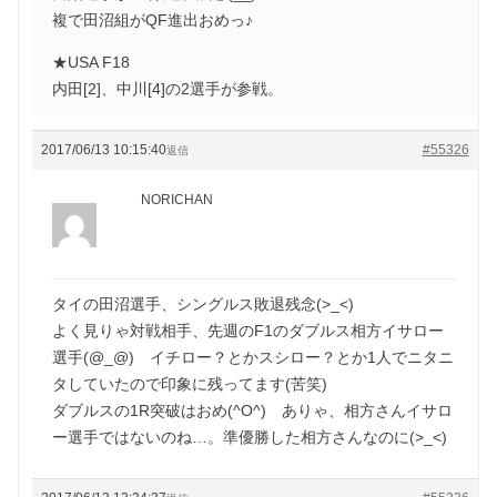
複で田沼組がQF進出おめっ♪
★USA F18
内田[2]、中川[4]の2選手が参戦。
2017/06/13 10:15:40
#55326
返信
NORICHAN
タイの田沼選手、シングルス敗退残念(>_<)
よく見りゃ対戦相手、先週のF1のダブルス相方イサロー
選手(@_@) イチロー？とかスシロー？とか1人でニタニ
タしていたので印象に残ってます(苦笑)
ダブルスの1R突破はおめ(^O^) ありゃ、相方さんイサロ
ー選手ではないのね…。準優勝した相方さんなのに(>_<)