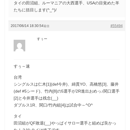
タイの田沼組、ルーマニアの大西選手、USAの目覚めた羊
たちに括目します(^_^)/
2017/06/14 18:30:54
#55494
返信
すぅー
すぅ～速
台湾
シングルスは仁木[1](def今井)、綿貫YO、高橋悠[3]、藤井
(def #5シード)、竹内[8]の5選手が2R進出おめっ♪関口選手
[2]と今井選手は残念(__)
ダブルス1R、関口/竹内組[4]は試合中～^O^
タイ
田沼組がQF敗退(__)やっぱイサロー選手と組めば良かっ
た！？^^;タイは終了です。