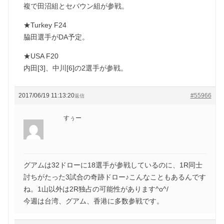
複で田沼組とセバウン組が参戦。
★Turkey F24
脇田選手がDA予定。
★USA F20
内田[3]、中川[6]の2選手が参戦。
2017/06/19 11:13:20
#55966
返信
すぅー
グアムは32ドローに18選手が参戦しているのに、1R同士
討ちがたった3試合の奇跡ドロー♪こんなこともあるんです
ね。1山以外は2R独占の可能性があります^o^/
今週は台湾、グアム、香港に多数参戦です。