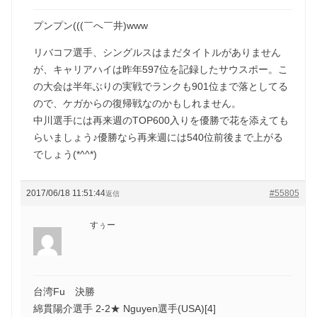
プンプン(((￣へ￣井)www
リバコフ選手、シングルスはまだタイトルがありません
が、キャリアハイは昨年597位を記録したサウスポー。こ
の大会は半年ぶりの実戦でランクも901位まで落としてる
ので、ケガからの復帰戦なのかもしれません。
中川選手には再来週のTOP600入りを優勝で花を添えても
らいましょう♪優勝なら再来週には540位前後まで上がる
でしょう(*^^*)
2017/06/18 11:51:44
#55805
返信
すぅー
台湾Fu 決勝
綿貫陽介選手 2-2★ Nguyen選手(USA)[4]