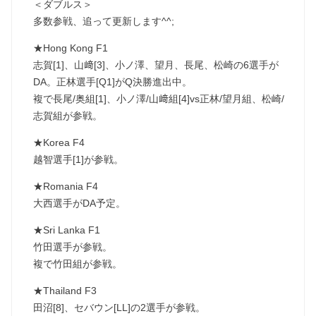
＜ダブルス＞
多数参戦、追って更新します^^;
★Hong Kong F1
志賀[1]、山﨑[3]、小ノ澤、望月、長尾、松崎の6選手が
DA。正林選手[Q1]がQ決勝進出中。
複で長尾/奥組[1]、小ノ澤/山﨑組[4]vs正林/望月組、松崎/
志賀組が参戦。
★Korea F4
越智選手[1]が参戦。
★Romania F4
大西選手がDA予定。
★Sri Lanka F1
竹田選手が参戦。
複で竹田組が参戦。
★Thailand F3
田沼[8]、セバウン[LL]の2選手が参戦。