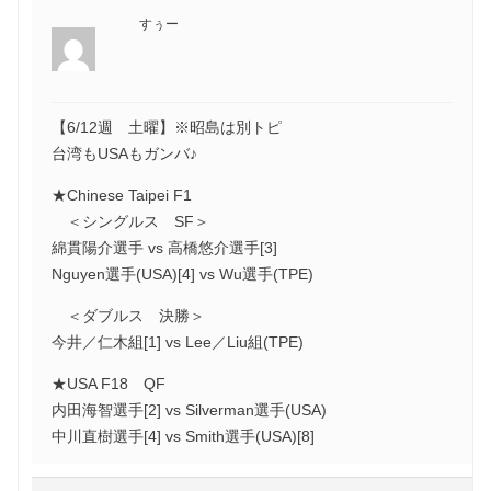
すぅー
【6/12週 土曜】※昭島は別トピ
台湾もUSAもガンバ♪
★Chinese Taipei F1
＜シングルス SF＞
綿貫陽介選手 vs 高橋悠介選手[3]
Nguyen選手(USA)[4] vs Wu選手(TPE)
＜ダブルス 決勝＞
今井／仁木組[1] vs Lee／Liu組(TPE)
★USA F18 QF
内田海智選手[2] vs Silverman選手(USA)
中川直樹選手[4] vs Smith選手(USA)[8]