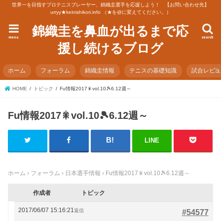
世界一を目指すプロテニスプレーヤー、錦織圭選手を応援しよう！ 【お問い合わせ先】
urryy★keinishikori.info （★を@に変えてください。）
錦織圭を鼻血が出るまで応
menu
search
援し続けるブログ
ホーム
フォーラム
錦織圭情報
テニスの基礎知識
試合レビ
HOME
トピック
Fu情報2017🎇vol.10🎾6.12週～
Fu情報2017🎇vol.10🎾6.12週～
LINE
ホーム
›
フォーラム
›
日本選手情報
›
Fu情報2017🎇vol.10🎾6.12週～
作成者
トピック
2017/06/07 15:16:21
返信
#54577