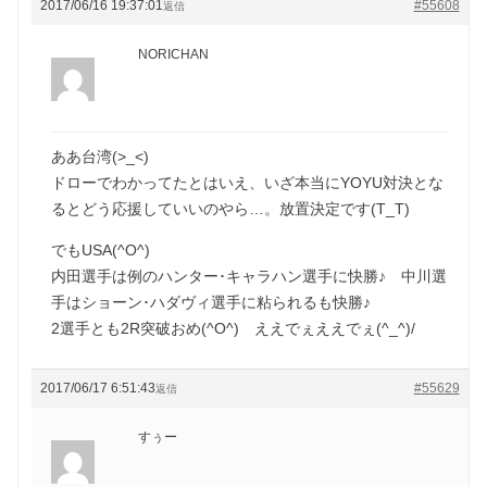
2017/06/16 19:37:01
#55608
返信
NORICHAN
ああ台湾(>_<)
ドローでわかってたとはいえ、いざ本当にYOYU対決とな
るとどう応援していいのやら…。放置決定です(T_T)
でもUSA(^O^)
内田選手は例のハンター･キャラハン選手に快勝♪ 中川選
手はショーン･ハダヴィ選手に粘られるも快勝♪
2選手とも2R突破おめ(^O^) ええでぇええでぇ(^_^)/
2017/06/17 6:51:43
#55629
返信
すぅー