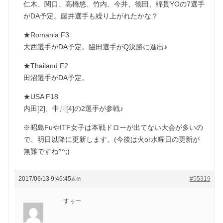
仁木、関口、高橋悠、竹内、今井、徳田、綿貫YOの7選手
がDA予定。藤井選手も繰り上がれたかな？
★Romania F3
大西選手がDA予定。脇田選手がQ決勝に進出♪
★Thailand F2
田沼選手がDA予定。
★USA F18
内田[2]、中川[4]の2選手が参戦♪
※昭島FuやITF女子は本戦ドローが出てない大会が多いの
で、明日以降に更新します。(今後は火or水曜日の更新が
無難ですね^^;)
2017/06/13 9:46:45
#55319
返信
すぅー