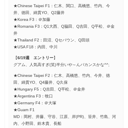
★Chinese Taipei F1：仁木、関口、高橋悠、竹内、今
井、徳田、綿貫YO、Q2藤井
★Korea F3：＠加藤
★Romania F3：Q1大西、Q脇田、Q吉田、Q平松、＠金
井
★Thailand F2：田沼、Qセバウン、Q田頭
★USA F18：内田、中川
【
6/19週 エントリー
】
グアム、人気高すぎ(笑)半分いや～んバカンスかな^^;
★Chinese Taipei F2：仁木、高橋悠、竹内、今井、徳
田、綿貫YO、Q4藤井、Q久保
★Hungary F5：Q吉田、Q平松、＠金井
★Argentina F3：牧口
★Germany F4：＠大塚
★Guam F1
MD：岡村、井藤、守谷、江原、岸(PR)、笹井、竹島、河
内、小野田、鈴木貴、長船