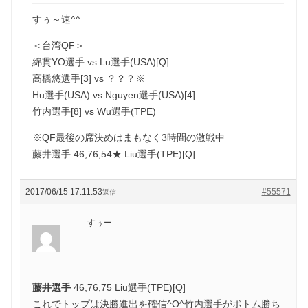
すぅ～速^^
＜台湾QF＞
綿貫YO選手 vs Lu選手(USA)[Q]
高橋悠選手[3] vs ？？？※
Hu選手(USA) vs Nguyen選手(USA)[4]
竹内選手[8] vs Wu選手(TPE)
※QF最後の席決めはまもなく3時間の激戦中
藤井選手 46,76,54★ Liu選手(TPE)[Q]
2017/06/15 17:11:53
#55571
返信
すぅー
藤井選手
46,76,75 Liu選手(TPE)[Q]
これでトップは決勝進出を確信^O^竹内選手がボトム勝ち