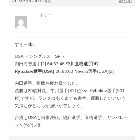
2017/06/18 7:47:03
#55787
返信
すぅー
すぅ～速♪
USA ＜シングルス SF＞
内田海智選手[2] 64,67,46
中川直樹選手[4]
Rybakov選手(USA)
26,63,60 Nevolo選手(USA)[3]
内田選手、惜敗お疲れ様でした。
決勝は20歳対決。中川選手(611位) vs Rybakov選手(901
位)ですが、ランクはあくまでも参考。優勝したいという
気持ちがどちらが強いかでしょう。
台湾もUSAも日米決戦。陽介選手、直樹選手、ガンバレ～
～＼(^o^)／!!!