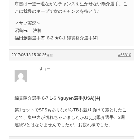
序盤は一進一退ながらチャンスを生かせない陽介選手。こ
こは我慢のキープで次のチャンスを待とう♪
＜サブ実況＞
昭島Fu 決勝
福田創楽選手[5] 6-2,★0-1 綿貫裕介選手[4]
2017/06/18 15:30:26
#55810
返信
すぅー
綿貫陽介選手 6-7,1-6
Nguyen選手(USA)[4]
第1セットでSFSもありながらTBも競り負けて落としたこ
とで、集中力が切れちゃいましたかね(._.)陽介選手、2週
連続Vとはなりませんでしたが、お疲れ様でした。