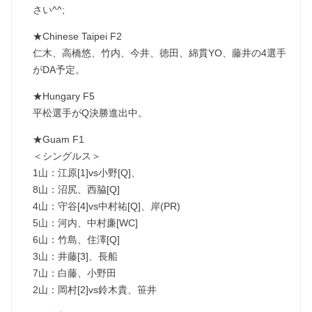
さい^^;
★Chinese Taipei F2
仁木、高橋悠、竹内、今井、徳田、綿貫YO、藤井の4選手
がDA予定。
★Hungary F5
平松選手がQ決勝進出中。
★Guam F1
＜シングルス＞
1山：江原[1]vs小野[Q]、
8山：沼尻、西脇[Q]
4山：守谷[4]vs中村祐[Q]、岸(PR)
5山：河内、中村廉[WC]
6山：竹島、住澤[Q]
3山：井藤[3]、長船
7山：白藤、小野田
2山：岡村[2]vs鈴木貴、笹井