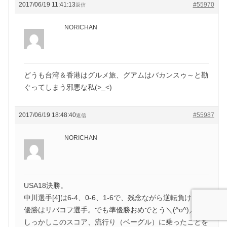
2017/06/19 11:41:13
#55970
返信
NORICHAN
どうも台湾＆香港はグルメ旅、グアムはバカンスゥ～と勘
ぐってしまう邪悪な私(>_<)
2017/06/19 18:48:40
#55987
返信
NORICHAN
USA18決勝。
中川選手[4]は6-4、0-6、1-6で、残念ながら逆転負け(>_<)
優勝はリバコフ選手。でも準優勝おめでとう＼(^o^)／
しっかしこのスコア、流行り（ベーグル）に乗ったことを