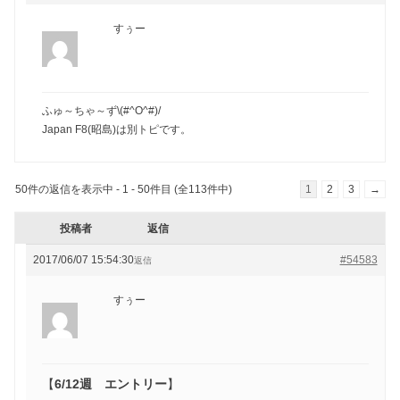
すぅー
ふゅ～ちゃ～ず\(#^O^#)/
Japan F8(昭島)は別トピです。
50件の返信を表示中 - 1 - 50件目 (全113件中)
1
2
3
→
投稿者
返信
2017/06/07 15:54:30
#54583
返信
すぅー
【
6/12週 エントリー
】