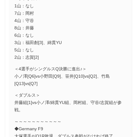
1山：なし
7山：岡村
4山：守谷
8山：井藤
6山：なし
3山：福田創[3]、綿貫YU
5山：なし
2山：志賀[2]
＜4選手がシングルスQ決勝に進出♪＞
小ノ澤[Q6]vs小野田[Q9]、笹井[Q10]vs[Q2]、竹島
[Q13]vs[Q7]
＜ダブルス＞
井藤組[1]vs小ノ澤/綿貫YU組、岡村組、守谷/志賀組が参
戦。
～～～～～～～～～～～
◆Germany F9
大塚選手がQ1R敗退。ダブルス参戦がなければ終了。