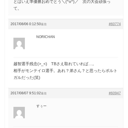
とはいえ準優勝おめでとう＼(^o^)／ 次の大会頑張っ
て。
2017/08/06 0:12:50
#60774
返信
NORICHAN
越智選手残念(>_<) TBさえ取れていれば…。
相手がモンテイロ選手。あれ？弟さん？と思ったらポルト
ガルだった(笑)
2017/08/07 9:51:02
#60947
返信
すぅー