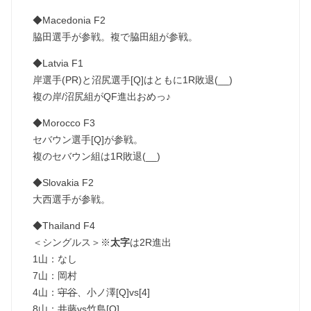
◆Macedonia F2
脇田選手が参戦。複で脇田組が参戦。
◆Latvia F1
岸選手(PR)と沼尻選手[Q]はともに1R敗退(__)
複の岸/沼尻組がQF進出おめっ♪
◆Morocco F3
セバウン選手[Q]が参戦。
複のセバウン組は1R敗退(__)
◆Slovakia F2
大西選手が参戦。
◆Thailand F4
＜シングルス＞※
太字
は2R進出
1山：なし
7山：岡村
4山：
守谷
、小ノ澤[Q]vs[4]
8山：井藤vs竹島[Q]