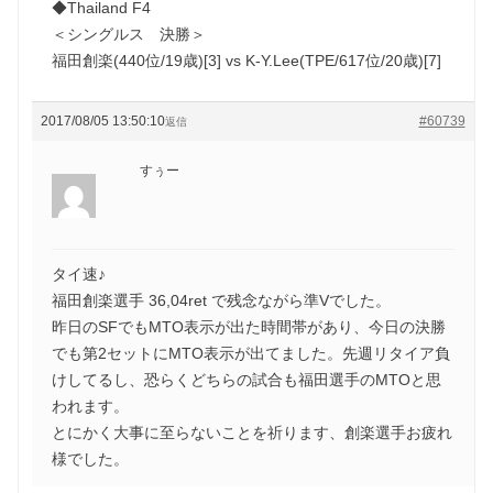
◆Thailand F4
＜シングルス 決勝＞
福田創楽(440位/19歳)[3] vs K-Y.Lee(TPE/617位/20歳)[7]
2017/08/05 13:50:10
#60739
返信
すぅー
タイ速♪
福田創楽選手 36,04ret で残念ながら準Vでした。
昨日のSFでもMTO表示が出た時間帯があり、今日の決勝
でも第2セットにMTO表示が出てました。先週リタイア負
けしてるし、恐らくどちらの試合も福田選手のMTOと思
われます。
とにかく大事に至らないことを祈ります、創楽選手お疲れ
様でした。