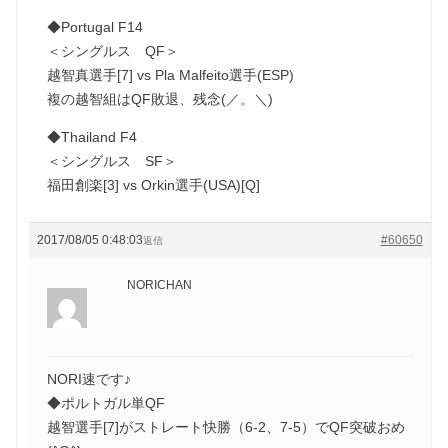
◆Portugal F14
＜シングルス QF＞
越智真選手[7] vs Pla Malfeito選手(ESP)
複の越智組はQF敗退、残念(／。＼)
◆Thailand F4
＜シングルス SF＞
福田創楽[3] vs Orkin選手(USA)[Q]
2017/08/05 0:48:03
#60650
返信
NORICHAN
NORI速です♪
◆ポルトガル単QF
越智選手[7]がストレート快勝（6-2、7-5）でQF突破おめ