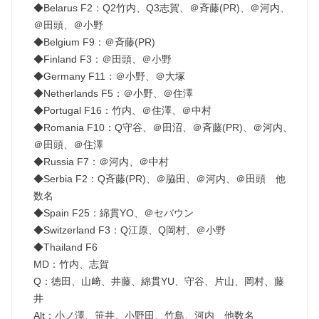
◆Belarus F2：Q2竹内、Q3志賀、＠斉藤(PR)、＠河内、
＠田頭、＠小野
◆Belgium F9：＠斉藤(PR)
◆Finland F3：＠田頭、＠小野
◆Germany F11：＠小野、＠大塚
◆Netherlands F5：＠小野、＠住澤
◆Portugal F16：竹内、＠住澤、＠中村
◆Romania F10：Q守谷、＠田沼、＠斉藤(PR)、＠河内、
＠田頭、＠住澤
◆Russia F7：＠河内、＠中村
◆Serbia F2：Q斉藤(PR)、＠脇田、＠河内、＠田頭 他
数名
◆Spain F25：綿貫YO、＠セバウン
◆Switzerland F3：Q江原、Q岡村、＠小野
◆Thailand F6
MD：竹内、志賀
Q：徳田、山﨑、井藤、綿貫YU、守谷、片山、岡村、藤
井
Alt：小ノ澤、笹井、小野田、竹島、河内 他数名