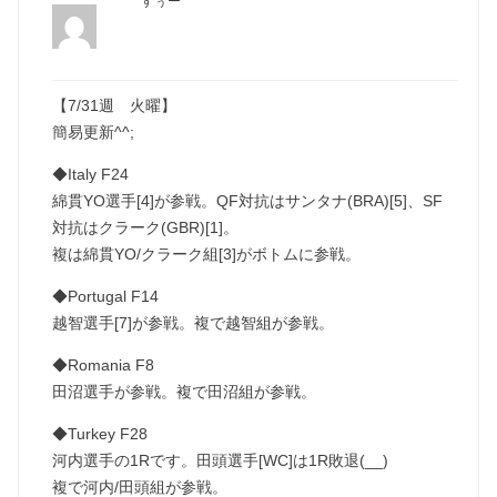
すぅー
【7/31週 火曜】
簡易更新^^;
◆Italy F24
綿貫YO選手[4]が参戦。QF対抗はサンタナ(BRA)[5]、SF
対抗はクラーク(GBR)[1]。
複は綿貫YO/クラーク組[3]がボトムに参戦。
◆Portugal F14
越智選手[7]が参戦。複で越智組が参戦。
◆Romania F8
田沼選手が参戦。複で田沼組が参戦。
◆Turkey F28
河内選手の1Rです。田頭選手[WC]は1R敗退(__)
複で河内/田頭組が参戦。