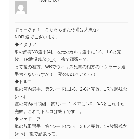
NORICHAN
すぅーさま！ こちらもまた今週は大漁な♪
NORI速でございます。
◆イタリア
単の綿貫YO選手[4]、地元のカルリ選手に2-6、1-6と完
敗。1R敗退残念(>_<) 複で頑張って。
って複の相方、WBでウィリス兄貴の相方のJ･クラーク選
手ぢゃないっすか！ 夢のU21ペアだっ！
◆トルコ
単の河内選手、第5シードに1-6、2-6と完敗。1R敗退残念
(>_<)
複の河内/田頭組、第3シード･ペアに1-6、3-6とこれまた
完敗。これでトルコは終了です…。
◆マケドニア
単の脇田選手、第4シードに3-6、3-6と完敗。1R敗退残念
(>_<) 複で頑張って。