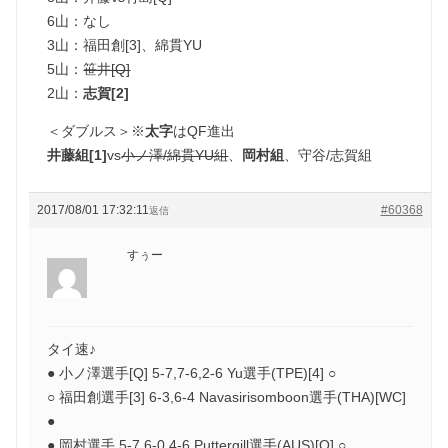
6山：なし
3山：福田創[3]、綿貫YU
5山：
笹井[Q]
2山：
志賀[2]
＜ダブルス＞※
太字
はQF進出
井藤組[1]
vs
小ノ澤/綿貫YU組
、
岡村組
、守谷/志賀組
2017/08/01 17:32:11
#60368
返信
すぅー
タイ速♪
● 小ノ澤選手[Q] 5-7,7-6,2-6 Yu選手(TPE)[4] ○
○ 福田創選手[3] 6-3,6-4 Navasirisomboon選手(THA)[WC]
●
● 岡村選手 5-7,6-0,4-6 Puttergill選手(AUS)[Q] ○