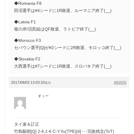
◆Romania F8
田沼選手は#4シードに1R敗退、ルーマニア終了(__)
◆Latvia F1
複の岸/沼尻組はQF敗退、ラトビア終了(__)
◆Morocco F3
セバウン選手[Q]が#2シードに2R敗退、モロッコ終了(__)
◆Slovakia F2
大西選手は#7シードに1R敗退、スロバキア終了(__)
2017/08/03 13:03:33
#60505
返信
すぅー
タイ速＆訂正
竹島駿朗[Q] 2-6,1-6 C-Y.Yu(TPE)[4]･･･完敗残念(ToT)