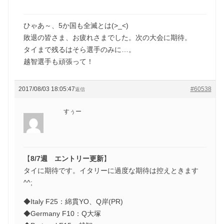
ひゃあ～、5か国も全滅とは(>_<)
敗退の皆さま、お疲れさまでした。次の大会に期待。
タイまで残るはそら選手のみに…。
越智選手も頑張って！
2017/08/03 18:05:47
#60538
返信
すぅー
【
8/7週 エントリー更新
】
タイに期待です。イタリーに過度な期待は控えときます
^^;
◆Italy F25：綿貫YO、Q岸(PR)
◆Germany F10：Q大塚