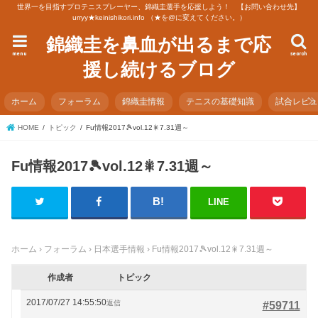
世界一を目指すプロテニスプレーヤー、錦織圭選手を応援しよう！ 【お問い合わせ先】
urryy★keinishikori.info （★を@に変えてください。）
錦織圭を鼻血が出るまで応
menu
search
援し続けるブログ
ホーム
フォーラム
錦織圭情報
テニスの基礎知識
試合レビ
HOME
トピック
Fu情報2017🎾vol.12🎇7.31週～
Fu情報2017🎾vol.12🎇7.31週～
LINE
ホーム
›
フォーラム
›
日本選手情報
›
Fu情報2017🎾vol.12🎇7.31週～
作成者
トピック
2017/07/27 14:55:50
返信
#59711