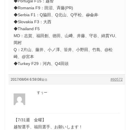
◆Portugal F15：越智
◆Romania F9：田沼、斉藤(PR)
◆Serbia F1：Q脇田、Q北山、Q平松、
@金井
◆Slovakia F3：大西
◆Thailand F5
MD：志賀、福田創、徳田、山﨑、井藤、守谷、綿貫YU、
岡村
Q：2片山、藤井、小ノ澤、笹井、小野田、竹島、@松
崎、@宮本
◆Turkey F29：河内、Q4田頭
2017/08/04 6:59:08
#60572
返信
すぅー
【7/31週 金曜】
越智選手、福田選手、お願いします！