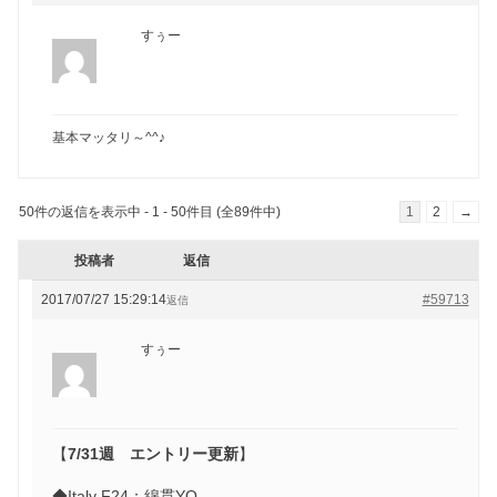
すぅー
基本マッタリ～^^♪
50件の返信を表示中 - 1 - 50件目 (全89件中)
1
2
→
投稿者
返信
2017/07/27 15:29:14
#59713
返信
すぅー
【
7/31週 エントリー更新
】
◆Italy F24：綿貫YO