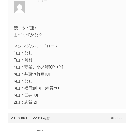
すぅー
続・タイ速♪
まずまずかな？
＜シングルス・ドロー＞
1山：なし
7山：岡村
4山：守谷、小ノ澤[Q]vs[4]
8山：井藤vs竹島[Q]
6山：なし
3山：福田創[3]、綿貫YU
5山：笹井[Q]
2山：志賀[2]
2017/08/01 15:29:35
#60351
返信