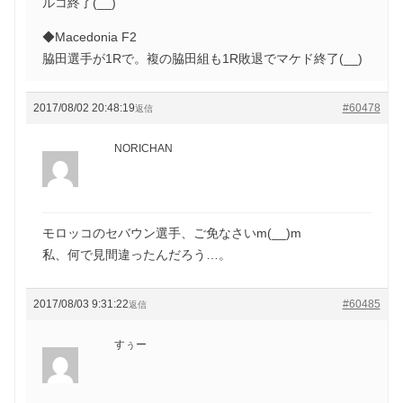
ルコ終了(__)
◆Macedonia F2
脇田選手が1Rで。複の脇田組も1R敗退でマケド終了(__)
2017/08/02 20:48:19
#60478
返信
NORICHAN
モロッコのセバウン選手、ご免なさいm(__)m
私、何で見間違ったんだろう…。
2017/08/03 9:31:22
#60485
返信
すぅー