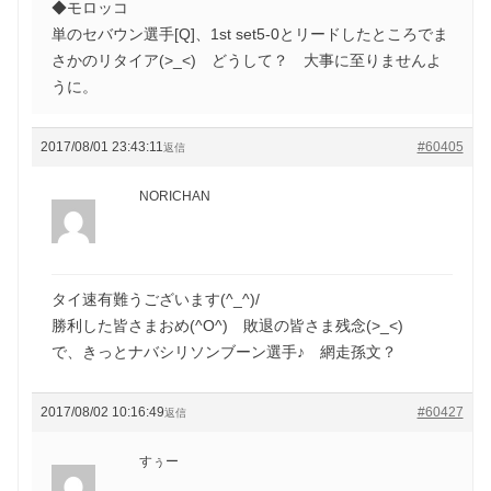
◆モロッコ
単のセバウン選手[Q]、1st set5-0とリードしたところでま
さかのリタイア(>_<) どうして？ 大事に至りませんよ
うに。
2017/08/01 23:43:11
#60405
返信
NORICHAN
タイ速有難うございます(^_^)/
勝利した皆さまおめ(^O^) 敗退の皆さま残念(>_<)
で、きっとナバシリソンブーン選手♪ 網走孫文？
2017/08/02 10:16:49
#60427
返信
すぅー