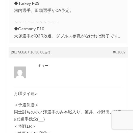
◆Turkey F29
河内選手、田頭選手がDA予定。
～～～～～～～～～～～
◆Germany F10
大塚選手がQ2R敗退。ダブルス参戦がなければ終了です。
2017/08/07 16:38:08
#61009
返信
すぅー
月曜タイ速♪
＜予選決勝＞
同士討ちの小ノ澤選手のみ本戦入り。笹井、小野田、竹島
の3選手残念(__)
＜本戦1R＞