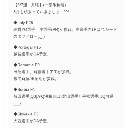
【8/7週 月曜】(一部敬称略)
8月も頑張っていきましょ～^^/
◆Italy F25
綿貫YO選手、岸選手(PR)が参戦。岸選手の1Rは#1シード
のタフドロー(._.)
◆Portugal F15
越智選手がDA予定。
◆Romania F9
田沼選手、斉藤選手(PR)が参戦。
複で斉藤/田沼組が参戦。
◆Serbia F1
脇田選手[Q3]がQ決勝進出♪北山選手と平松選手はQ敗退
(__)
◆Slovakia F3
大西選手がDA予定。