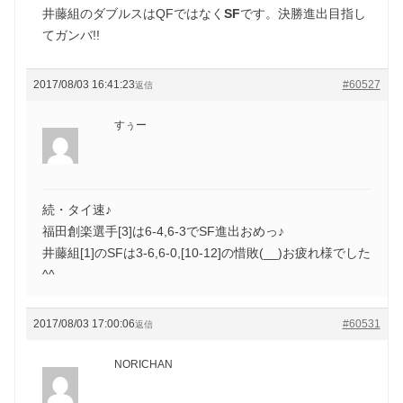
井藤組のダブルスはQFではなく
SF
です。決勝進出目指し
てガンバ!!
2017/08/03 16:41:23
#60527
返信
すぅー
続・タイ速♪
福田創楽選手[3]は6-4,6-3でSF進出おめっ♪
井藤組[1]のSFは3-6,6-0,[10-12]の惜敗(__)お疲れ様でした
^^
2017/08/03 17:00:06
#60531
返信
NORICHAN