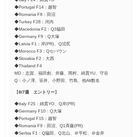
◆Portugal F14：越智
◆Romania F8：田沼
◆Turkey F28：河内
◆Macedonia F2：Q3脇田
◆Germany F9：Q大塚
◆Latvia F1：岸(PR)、Q沼尻
◆Morocco F3：Qセバウン
◆Slovakia F2：大西
◆Thailand F4
MD：志賀、福田創、井藤、岡村、綿貫YU、守谷
Q：小ノ澤、笹井、小野田、竹島、他Alt数名
【
8/7週 エントリー
】
◆Italy F25：綿貫YO、Q岸(PR)
◆Germany F10：Q大塚
◆Portugal F15：越智
◆Romania F9：田沼、Q1斉藤(PR)
◆Serbia F1：Q脇田、Q北山、＠平松、＠金井