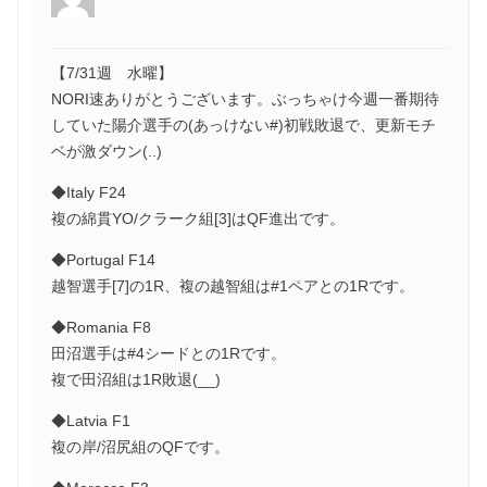
【7/31週 水曜】
NORI速ありがとうございます。ぶっちゃけ今週一番期待
していた陽介選手の(あっけない#)初戦敗退で、更新モチ
ベが激ダウン(..)
◆Italy F24
複の綿貫YO/クラーク組[3]はQF進出です。
◆Portugal F14
越智選手[7]の1R、複の越智組は#1ペアとの1Rです。
◆Romania F8
田沼選手は#4シードとの1Rです。
複で田沼組は1R敗退(__)
◆Latvia F1
複の岸/沼尻組のQFです。