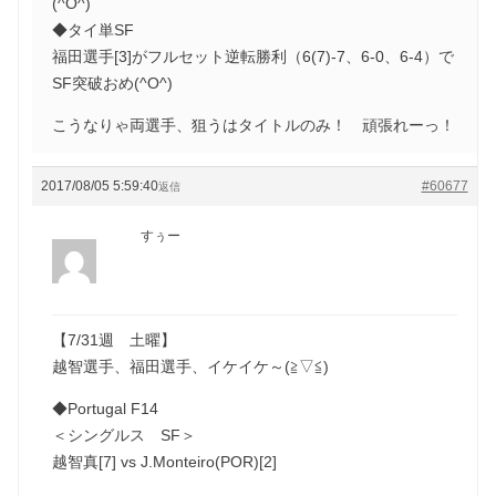
(^O^)
◆タイ単SF
福田選手[3]がフルセット逆転勝利（6(7)-7、6-0、6-4）で
SF突破おめ(^O^)
こうなりゃ両選手、狙うはタイトルのみ！ 頑張れーっ！
2017/08/05 5:59:40
#60677
返信
すぅー
【7/31週 土曜】
越智選手、福田選手、イケイケ～(≧▽≦)
◆Portugal F14
＜シングルス SF＞
越智真[7] vs J.Monteiro(POR)[2]