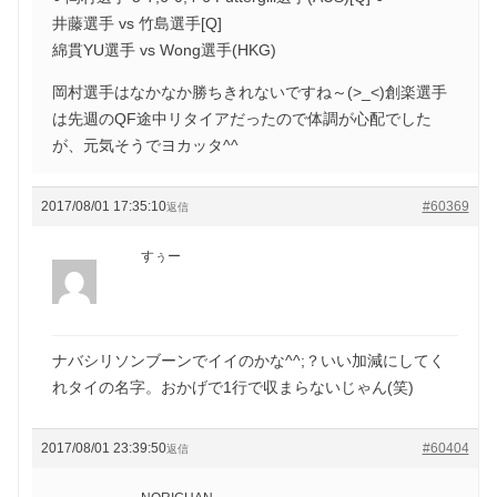
井藤選手 vs 竹島選手[Q]
綿貫YU選手 vs Wong選手(HKG)
岡村選手はなかなか勝ちきれないですね～(>_<)創楽選手
は先週のQF途中リタイアだったので体調が心配でした
が、元気そうでヨカッタ^^
2017/08/01 17:35:10
#60369
返信
すぅー
ナバシリソンブーンでイイのかな^^;？いい加減にしてく
れタイの名字。おかげで1行で収まらないじゃん(笑)
2017/08/01 23:39:50
#60404
返信