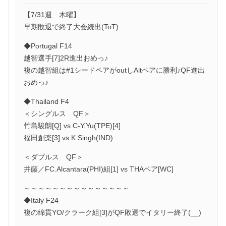
【7/31週 木曜】
早期敗退で終了大会続出(ToT)
◆Portugal F14
越智選手[7]2R進出おめっ♪
複の越智組は#1シードペアがoutしAltペアに勝利♪QF進出
おめっ♪
◆Thailand F4
＜シングルス QF＞
竹島駿朗[Q] vs C-Y.Yu(TPE)[4]
福田創楽[3] vs K.Singh(IND)
＜ダブルス QF＞
井藤／FC.Alcantara(PHI)組[1] vs THAペア[WC]
～～～～～～～～～～～～～～～
◆Italy F24
複の綿貫YO/クラーク組[3]がQF敗退でイタリー終了(__)