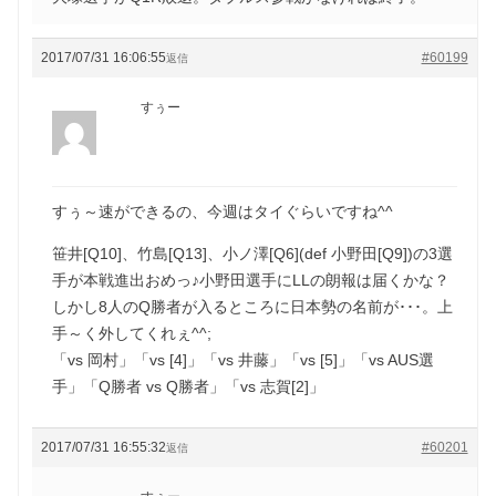
2017/07/31 16:06:55
#60199
返信
すぅー
すぅ～速ができるの、今週はタイぐらいですね^^
笹井[Q10]、竹島[Q13]、小ノ澤[Q6](def 小野田[Q9])の3選
手が本戦進出おめっ♪小野田選手にLLの朗報は届くかな？
しかし8人のQ勝者が入るところに日本勢の名前が･･･。上
手～く外してくれぇ^^;
「vs 岡村」「vs [4]」「vs 井藤」「vs [5]」「vs AUS選
手」「Q勝者 vs Q勝者」「vs 志賀[2]」
2017/07/31 16:55:32
#60201
返信