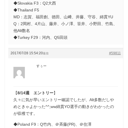
◆Slovakia F3：Q2大西
◆Thailand F5
MD：志賀、福田創、徳田、山﨑、井藤、守谷、綿貫YU
Q：2岡村、4片山、藤井、小ノ澤、笹井、小野田、竹島、
他Alt数名
◆Turkey F29：河内、Q5田頭
2017/07/28 15:54:20
#59811
返信
すぅー
【
8/14週 エントリー
】
久々に気が早いエントリー確認でしたが、Alt多数だしや
めときゃよかった^^;ww綿貫YO選手の動きがわかったの
が収穫です。
◆Poland F9：Q竹内、＠斉藤(PR)、＠住澤