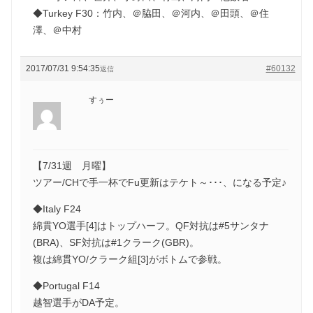
◆Turkey F30：竹内、＠脇田、＠河内、＠田頭、＠住
澤、＠中村
2017/07/31 9:54:35
#60132
返信
すぅー
【7/31週 月曜】
ツアー/CHで手一杯でFu更新はテケト～･･･、になる予定♪
◆Italy F24
綿貫YO選手[4]はトップハーフ。QF対抗は#5サンタナ
(BRA)、SF対抗は#1クラーク(GBR)。
複は綿貫YO/クラーク組[3]がボトムで参戦。
◆Portugal F14
越智選手がDA予定。