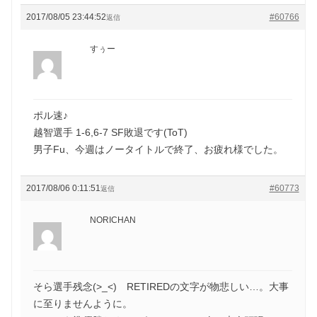
2017/08/05 23:44:52
#60766
返信
すぅー
ポル速♪
越智選手 1-6,6-7 SF敗退です(ToT)
男子Fu、今週はノータイトルで終了、お疲れ様でした。
2017/08/06 0:11:51
#60773
返信
NORICHAN
そら選手残念(>_<) RETIREDの文字が物悲しい…。大事
に至りませんように。