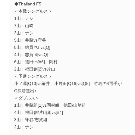
◆Thailand F5
＜本戦シングルス＞
1山：ナシ
7山：山﨑
3山：ナシ
5山：井藤vs守谷
8山：綿貫YU vs[Q]
4山：志賀[4]vs[Q]
6山：徳田vs[#6]、岡村
2山：福田創[2]vs片山
＜予選シングルス＞
小ノ澤[Q13]vs笹井、小野田[Q16]vs[Q5]、竹島の4選手が
Q決勝進出♪
＜ダブルス＞
1山：井藤組[1]vs岡村組、徳田/山﨑組
4山：福田創/片山組vs[#4]
3山：守谷/志賀組
2山：ナシ