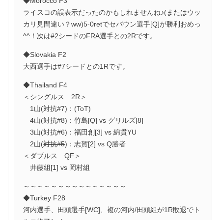
◆Morocco F3
ライスコの誤表示だったのかもしれませんね♪(またはウッ
カリ見間違い？ww)5-0retでセバウン選手[Q]が勝利おめっ
^^！次は#2シードのFRA選手との2Rです。
◆Slovakia F2
大西選手は#7シードとの1Rです。
◆Thailand F4
＜シングルス 2R＞
1山(対抗#7)：(ToT)
4山(対抗#8)：竹島[Q] vs グリルズ[8]
3山(対抗#6)：福田創[3] vs 綿貫YU
2山(
対抗#5
)：志賀[2] vs Q勝者
＜ダブルス QF＞
井藤組[1] vs 岡村組
～～～～～～～～～～～～～～～
◆Turkey F28
河内選手、田頭選手[WC]、複の河内/田頭組が1R敗退でト