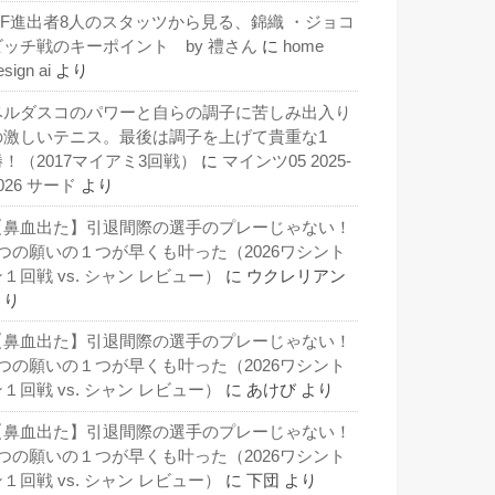
QF進出者8人のスタッツから見る、錦織 ・ジョコ
ビッチ戦のキーポイント by 禮さん
に
home
esign ai
より
ベルダスコのパワーと自らの調子に苦しみ出入り
の激しいテニス。最後は調子を上げて貴重な1
勝！（2017マイアミ3回戦）
に
マインツ05 2025-
026 サード
より
【鼻血出た】引退間際の選手のプレーじゃない！
3つの願いの１つが早くも叶った（2026ワシント
１回戦 vs. シャン レビュー）
に
ウクレリアン
より
【鼻血出た】引退間際の選手のプレーじゃない！
3つの願いの１つが早くも叶った（2026ワシント
１回戦 vs. シャン レビュー）
に
あけび
より
【鼻血出た】引退間際の選手のプレーじゃない！
3つの願いの１つが早くも叶った（2026ワシント
１回戦 vs. シャン レビュー）
に
下団
より