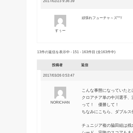
2017/02/23 9:36:39
頑張れフューチャ～ズ^^/
すぅー
13件の返信を表示中 - 151 - 163件目 (全163件中)
投稿者
返信
2017/03/26 0:53:47
こんな事態になっていたとは
クロアチア単の中川選手、決
NORICHAN
って！ 優勝して！
ちなみにこちら、ダブルス優
チュニジア複の脇田組は残念
シード、完敗のスコアもま