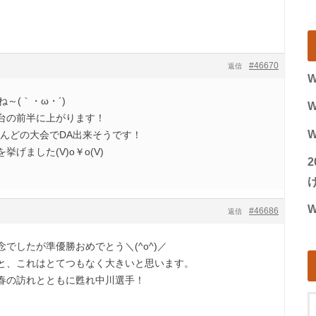
#46670
返信
W
ね～(｀・ω・´)ゞ
W
台の前半に上がります！
W
ほとんどの大会でDA出来そうです！
げました(V)o￥o(V)
げ
W
#46686
返信
でしたが準優勝おめでとう＼(^o^)／
と、これはとてつもなく大きいと思います。
春の訪れとともに甦れ中川選手！