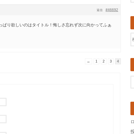
#46692
返信
っぱり欲しいのはタイトル！悔しさ忘れず次に向かってふぁ
←
1
2
3
4