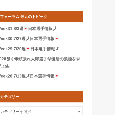
フォーラム 最近のトピック
eek31:8/3週
日本選手情報
🗾
eek30:7/27週
🗾
日本選手情報
eek29:7/20週
日本選手情報
🗾
2026👹💉🐝頑張れ太郎選手😤復活の狼煙を挙
よ🌋
eek28:7/13週
🗾
日本選手情報
カテゴリー