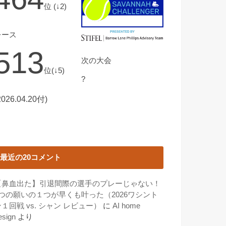
位 (↓2)
レース
513
次の大会
位(↓5)
?
2026.04.20付)
最近の20コメント
【鼻血出た】引退間際の選手のプレーじゃない！
3つの願いの１つが早くも叶った（2026ワシント
１回戦 vs. シャン レビュー）
に
AI home
esign
より