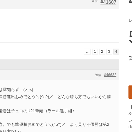
返信
#41607
←
1
2
3
4
(
#46632
返信
露知らず…(>_<)
勝進出おめでとう＼(^o^)／ どんな勝ち方でもいいから勝
勝はチェコのU21筆頭コラール選手組♪
ン
。でも準優勝おめでとう＼(^o^)／ よく見りゃ優勝は第2
d
あ仕方ない♪