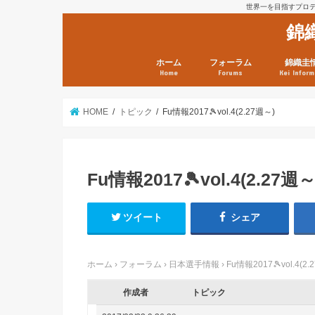
世界一を目指すプロテニ
錦
ホーム
フォーラム
錦織圭
Home
Forums
Kei Inform
日本選手情報
鼻血ブログラボ
鼻血ブログ分析班
Kei’s Me
錦織圭プ
錦織圭 戦
ランキン
錦織圭関
鼻血が出た
次は見とけ
日現在）
点）
HOME
トピック
Fu情報2017🎾vol.4(2.27週～)
Fu情報2017🎾vol.4(2.27週～
ツイート
シェア
ホーム
›
フォーラム
›
日本選手情報
›
Fu情報2017🎾vol.4(2.
作成者
トピック