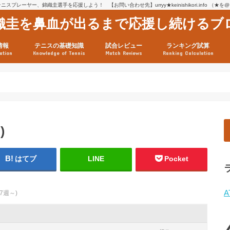
スプレーヤー、錦織圭選手を応援しよう！ 【お問い合わせ先】urryy★keinishikori.info （★
織圭を鼻血が出るまで応援し続けるブ
情報
テニスの基礎知識
試合レビュー
ランキング試算
ation
Knowledge of Tennis
Match Reviews
Ranking Calculation
ssage
ロフィール
績
グ推移
連グッズ
試合まとめ（2025年1月16
リスト（2021年8月10日時
ツアーの構造
ATPツアー ポイント表
テニス情報入手法
)
はてブ
LINE
Pocket
A
27週～)