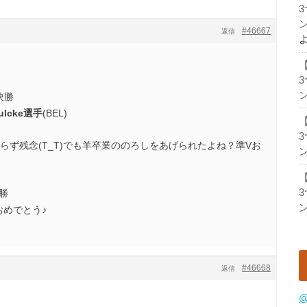
ン
#46667
返信
ン
決勝
ulcke選手
(BEL)
ならず残念(T_T)でも羊卒業ののろしをあげられたよね？準Vお
ン
決勝
ン
Vおめでとう♪
#46668
返信
@