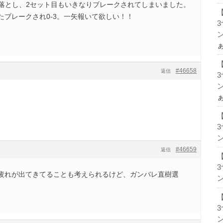
で落とし、2セット目もいきなりブレークされてしまいました。
たブレークされ0-3。一矢報いて欲しい！！
ン
#46658
返信
ン
ン
#46659
返信
疲れが出てきてることも考えられるけど、ガンバレ直樹選
ン
ン