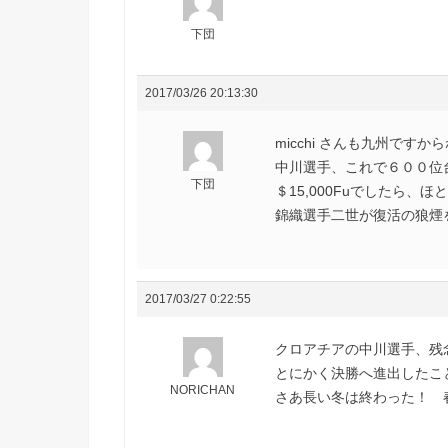
下団
2017/03/26 20:13:30
micchi さんも九州ですから
中川選手、これで６００位
下団
＄15,000Fuでしたら、
錦織選手二世が復活の狼煙を挙
2017/03/27 0:22:55
クロアチアの中川選手、残念
とにかく決勝へ進出したこ
NORICHAN
さあ長い冬は終わった！ 