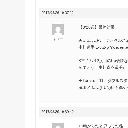
2017/03/26 19:37:12
【3/20週】最終結果
すぅー
★Croatia F3 シングルス
中川選手 1-6,2-6
Vandenb
3年半ぶり2度目のFu優勝
めでとう、中川直樹選手♪
★Tunisia F11 ダブルス
脇田／Balla(HUN)組も準
2017/03/26 19:39:40
19時からだと思ってた😱