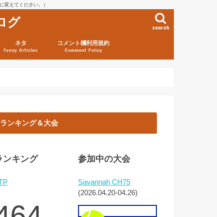
を@に変えてください。）
ログ
search
ネタ
コメント欄利用規約
Funny Articles
Comment Policy
ランキング＆大会
ランキング
参加中の大会
TP
Savannah CH75
(2026.04.20-04.26)
464