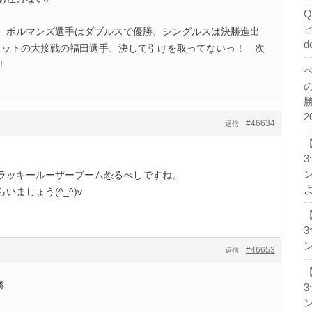
、ポルマンズ選手はダブルスで優勝、シングルスは決勝進出
d
セットの大接戦の福田選手、決して引けを取ってないっ！ 次
！
2
#46634
返信
ン
ラッキールーザーブーム恐るべしですね。
ましょう(^_^)v
ン
#46653
返信
勝
ン