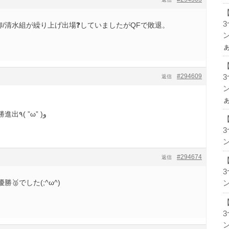
Iで澤柳/清水組が繰り上げ出場❓していましたがQFで敗退。
ン
#294609
返信
ン
ダブルスで桑田選手組が決勝進出٩( ”ω” )و
ン
#294674
返信
🥈でした(;^ω^)
ン
ン