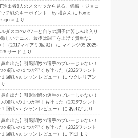
QF進出者8人のスタッツから見る、錦織 ・ジョコ
ビッチ戦のキーポイント by 禮さん
に
home
esign ai
より
ベルダスコのパワーと自らの調子に苦しみ出入り
の激しいテニス。最後は調子を上げて貴重な1
勝！（2017マイアミ3回戦）
に
マインツ05 2025-
026 サード
より
【鼻血出た】引退間際の選手のプレーじゃない！
3つの願いの１つが早くも叶った（2026ワシント
１回戦 vs. シャン レビュー）
に
ウクレリアン
より
【鼻血出た】引退間際の選手のプレーじゃない！
3つの願いの１つが早くも叶った（2026ワシント
１回戦 vs. シャン レビュー）
に
あけび
より
【鼻血出た】引退間際の選手のプレーじゃない！
3つの願いの１つが早くも叶った（2026ワシント
１回戦 vs. シャン レビュー）
に
下団
より