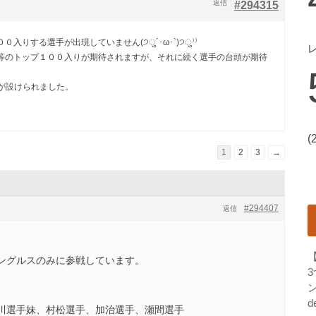
返信
#294315
入りする選手が出現していません(੭ु´･ω･`)੭ु⁾⁾
等のトップ１００入りが期待されますが、それに続く選手の台頭が期待
0が設けられました。
(
1
2
3
→
#294407
返信
ングルスのみに参戦しています。
ン
d
川選手妹、村松選手、加治選手、瀬間選手