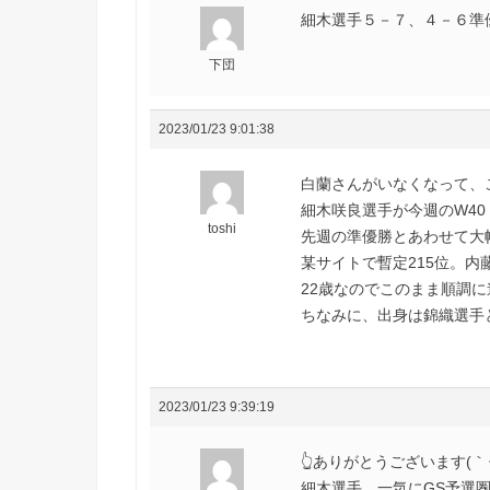
細木選手５－７、４－６準優
下団
2023/01/23 9:01:38
白蘭さんがいなくなって、
細木咲良選手が今週のW40 
toshi
先週の準優勝とあわせて大
某サイトで暫定215位。内
22歳なのでこのまま順調
ちなみに、出身は錦織選手
2023/01/23 9:39:19
👆ありがとうございます(｀･
細木選手、一気にGS予選圏