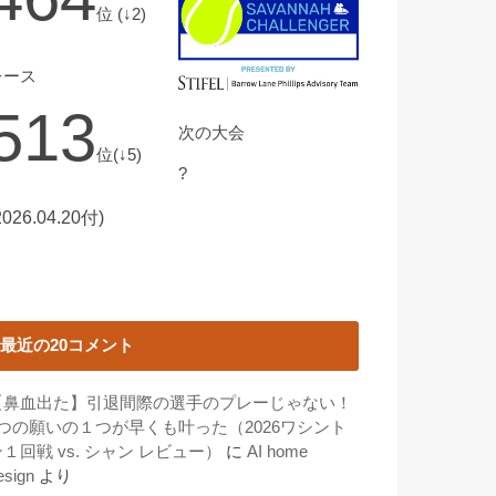
位 (↓2)
レース
513
次の大会
位(↓5)
?
2026.04.20付)
最近の20コメント
【鼻血出た】引退間際の選手のプレーじゃない！
3つの願いの１つが早くも叶った（2026ワシント
１回戦 vs. シャン レビュー）
に
AI home
esign
より