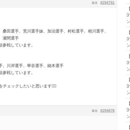
#294791
返信
ン
、桑田選手、荒川選手妹、加治選手、村松選手、相川選手、
、瀬間選手
組参戦しています。
ン
手、川岸選手、華谷選手、細木選手
ン
組参戦しています。
チェックしたいと思います🙇‍♂️
ン
#294878
返信
ン