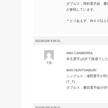
ダブルス：岡村選手組、桑
が参戦しています。
＊とりあえず、W４０以上をチ
2023/01/06 9:06:01
W60 CANBERRA
本玉選手はQFで敗退でし
下団
W40 NONTHABURI
シングルス：瀬間選手が同
(T_T)
ダブルス：桑田選手組がSF
2023/01/06 9:09:31