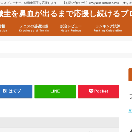
スプレーヤー、錦織圭選手を応援しよう！ 【お問い合わせ先】urryy★keinishikori.info （★
織圭を鼻血が出るまで応援し続けるブ
情報
テニスの基礎知識
試合レビュー
ランキング試算
ation
Knowledge of Tennis
Match Reviews
Ranking Calculation
ssage
ロフィール
績
グ推移
連グッズ
試合まとめ（2025年1月16
リスト（2021年8月10日時
ツアーの構造
ATPツアー ポイント表
テニス情報入手法
はてブ
LINE
Pocket
A