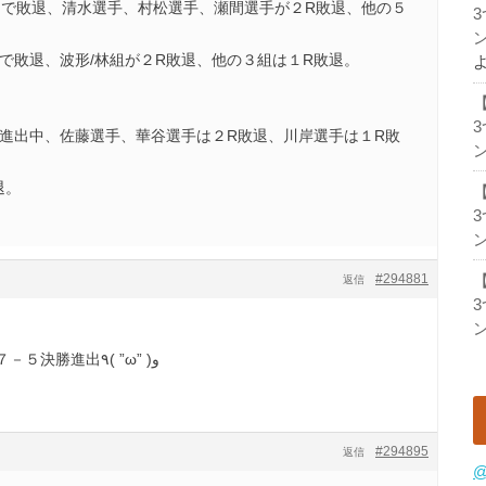
Fで敗退、清水選手、村松選手、瀬間選手が２R敗退、他の５
ン
で敗退、波形/林組が２R敗退、他の３組は１R敗退。
F進出中、佐藤選手、華谷選手は２R敗退、川岸選手は１R敗
ン
退。
ン
#294881
返信
ン
細木選手５－７、６－２、７－５決勝進出٩( ”ω” )و
#294895
返信
@