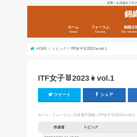
世界一を目指すプロテニ
錦
ホーム
フォーラム
錦織圭
Home
Forums
Kei Inform
日本選手情報
鼻血ブログラボ
鼻血ブログ分析班
Kei’s Me
錦織圭プ
錦織圭 戦
ランキン
錦織圭関
鼻血が出た
次は見とけ
日現在）
点）
HOME
トピック
ITF女子🐰2023👧vol.1
ITF女子🐰2023👧vol.1
ツイート
シェア
ホーム
›
フォーラム
›
日本選手情報
›
ITF女子🐰2023👧vol.1
作成者
トピック