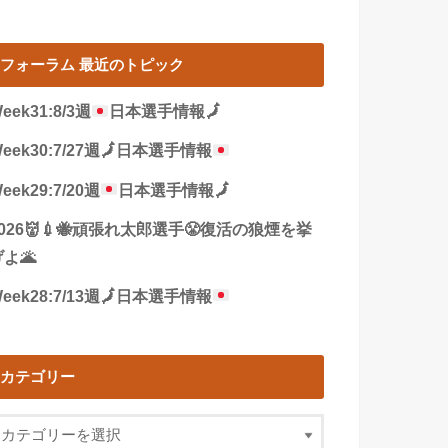
フォーラム 最近のトピック
eek31:8/3週
日本選手情報
🗾
eek30:7/27週
🗾
日本選手情報
eek29:7/20週
日本選手情報
🗾
2026👹💉🐝頑張れ太郎選手😤復活の狼煙を挙
よ🌋
eek28:7/13週
🗾
日本選手情報
カテゴリー