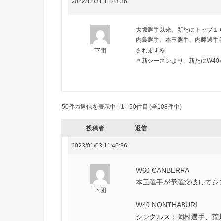
2022/12/31 11:43:36
大坂選手以来、新たにトップ１００
内島選手、本玉選手、内藤選手
されます💪
下団
＊新シーズンより、新たにW4
50件の返信を表示中 - 1 - 50件目 (全108件中)
投稿者
返信
2023/01/03 11:40:36
W60 CANBERRA
本玉選手が予選突破してシ
下団
W40 NONTHABURI
シングルス：岡村選手、荒