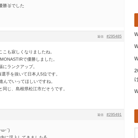
勝🥈でした
W
#295485
返信
W
ここも寂しくなりましたね。
W
MONASTIRで優勝しました。
幅にランクアップ。
藤選手を抜いて日本人5位です。
げ
に進んでいってほしいですね。
と同じ、島根県松江市だそうです。
W
#295491
返信
ω･´)ゞ
内に浮上してきました💪