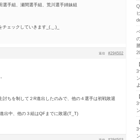
田選手組、瀬間選手組、荒川選手姉妹組
d
ェックしていきます_(._.)_
2
#294502
返信
た。
ン
士討ちを制して２R進出したのみで、他の４選手は初戦敗退
ン
進出中、他の３組はQFまでに敗退(T_T)
ン
#294503
返信