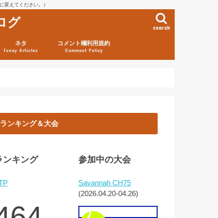
を@に変えてください。）
ログ
search
ネタ
コメント欄利用規約
Funny Articles
Comment Policy
ランキング＆大会
ランキング
参加中の大会
TP
Savannah CH75
(2026.04.20-04.26)
464