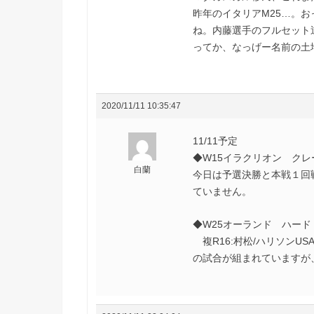
昨年のイタリアM25…。お
ね。内藤選手のフルセット
ってか、なっげー名前の土
2020/11/11 10:35:47
11/11予定
◆W15イラクリオン クレ
白蘭
今日は予選決勝と本戦１回
ていません。
◆W25オーランド ハード
複R16:村松/ハリソンUSA 
の試合が組まれていますが