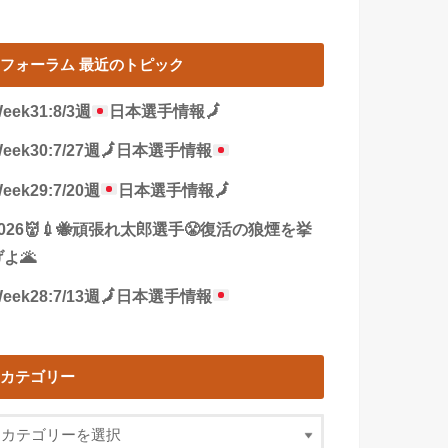
フォーラム 最近のトピック
eek31:8/3週
日本選手情報
🗾
eek30:7/27週
🗾
日本選手情報
eek29:7/20週
日本選手情報
🗾
2026👹💉🐝頑張れ太郎選手😤復活の狼煙を挙
よ🌋
eek28:7/13週
🗾
日本選手情報
カテゴリー