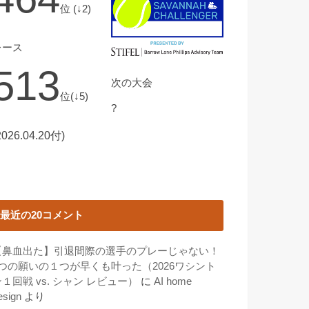
位 (↓2)
レース
513
次の大会
位(↓5)
?
2026.04.20付)
最近の20コメント
【鼻血出た】引退間際の選手のプレーじゃない！
3つの願いの１つが早くも叶った（2026ワシント
１回戦 vs. シャン レビュー）
に
AI home
esign
より