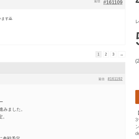
返信
#161109
ます🙇
1
2
3
→
(
#161192
返信
ー
へ進みました。
定。
ン
d
に参戦予定。