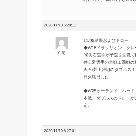
2020/11/10 5:29:11
11/09結果およびドロー
◆W15イラクリオン クレ
白蘭
[4]輿石選手が予選２回戦
井上雅選手の本戦１回戦の
輿石/井上雅組のダブルス１
日火曜日に)。
◆W25オーランド ハード
本戦、ダブルスのドローが
定。
2020/11/10 6:27:01