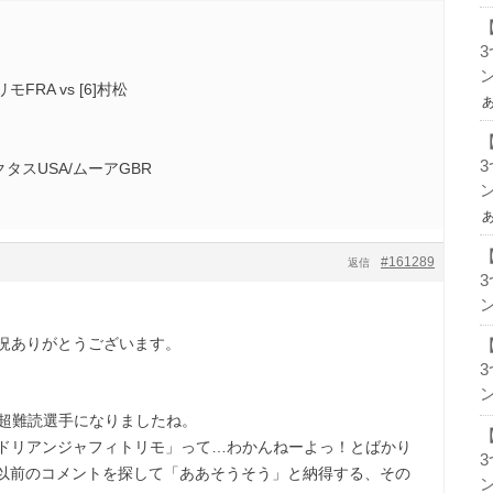
ン
RA vs [6]村松
クタスUSA/ムーアGBR
ン
#161289
返信
ン
状況ありがとうございます。
ン
の超難読選手になりましたね。
o？ 「アンドリアンジャフィトリモ」って…わかんねーよっ！とばかり
以前のコメントを探して「ああそうそう」と納得する、その
ン