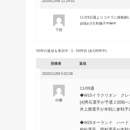
2020/11/08 11:24:01
11月9日週よりコチラに移動願い
頑張れ‼️大和撫子🎌👭🎌
下団
50件の返信を表示中 - 1 - 50件目 (全106件中)
投稿者
返信
2020/11/09 5:02:08
11/09週
◆W15イラクリオン クレ
白蘭
[4]輿石選手が予選２回戦
井上雅選手が本戦に参戦予
◆W25オーランド ハード
村松選手、岡村選手が本戦