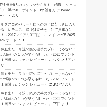
QF進出者8人のスタッツから見る、錦織 ・ジョコ
ビッチ戦のキーポイント by 禮さん
に
home
esign ai
より
ベルダスコのパワーと自らの調子に苦しみ出入り
の激しいテニス。最後は調子を上げて貴重な1
勝！（2017マイアミ3回戦）
に
マインツ05 2025-
026 サード
より
【鼻血出た】引退間際の選手のプレーじゃない！
3つの願いの１つが早くも叶った（2026ワシント
１回戦 vs. シャン レビュー）
に
ウクレリアン
より
【鼻血出た】引退間際の選手のプレーじゃない！
3つの願いの１つが早くも叶った（2026ワシント
１回戦 vs. シャン レビュー）
に
あけび
より
【鼻血出た】引退間際の選手のプレーじゃない！
3つの願いの１つが早くも叶った（2026ワシント
１回戦 vs. シャン レビュー）
に
下団
より