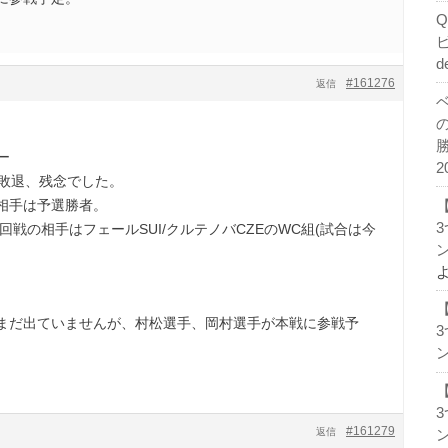
d
#161276
返信
ー
2
で敗退、残念でした。
相手は予選勝者。
回戦の相手はフェールSUI/クルテノバCZEのWC組(試合は今
ン
まだ出ていませんが、村松選手、岡村選手が本戦に参戦予
ン
#161279
返信
ン