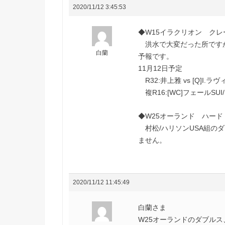
2020/11/12 3:45:53
◆W15イラクリオン クレ
洪水で大変だった所ですが
白蘭
予報です。
11月12日予定
R32:井上雅 vs [Q]I.ラヴ
複R16:[WC]フェールSUI
◆W25オーランド ハード
村松/ハリソンUSA組の
ません。
2020/11/12 11:45:49
白蘭さま
W25オーランドのダブルス