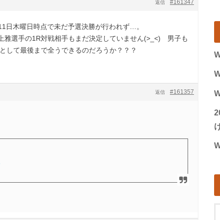
#161347
返信
11日木曜日時点で未だ予選決勝が行われず…。
雅選手の1R対戦相手もまだ決定していません(>_<) 男子も
会として最後まで全うできるのだろうか？？？
W
W
#161357
返信
W
げ
W
e