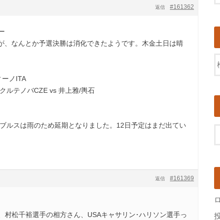
#161362
返信
ー
、なんとか予選決勝は消化できたようです。木金土日は晴
ィーノITA
/クルテノバCZE vs 井上雅/輿石
ダブルスは雨のため延期となりました。12日予定はまだ出てい
#161369
返信
、村松千裕選手の相方さん、USAキャサリン･ハリソン選手っ