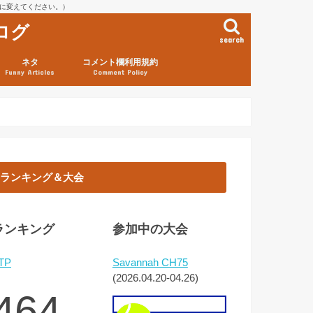
を@に変えてください。）
ログ
search
ネタ
コメント欄利用規約
Funny Articles
Comment Policy
ランキング＆大会
ランキング
参加中の大会
TP
Savannah CH75
(2026.04.20-04.26)
464