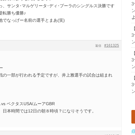
っ、サンタ･マルゲリータ･ディ･プーラのシングルス決勝です
ン
逆転勝ち優勝♪
地でなっげー名前の選手とまあ(笑)
ン
#161325
返信
ン
ー
戦の一部が行われる予定ですが、井上雅選手の試合は組まれ
ン
vs ベクタスUSA/ムーアGBR
、日本時間では12日の朝８時頃？になりそうです。
@