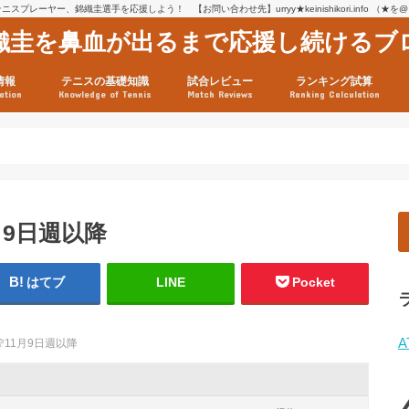
スプレーヤー、錦織圭選手を応援しよう！ 【お問い合わせ先】urryy★keinishikori.info （★
織圭を鼻血が出るまで応援し続けるブ
情報
テニスの基礎知識
試合レビュー
ランキング試算
ation
Knowledge of Tennis
Match Reviews
Ranking Calculation
ssage
ロフィール
績
グ推移
連グッズ
試合まとめ（2025年1月16
リスト（2021年8月10日時
ツアーの構造
ATPツアー ポイント表
テニス情報入手法
11月9日週以降
はてブ
LINE
Pocket
A
.4🎌11月9日週以降