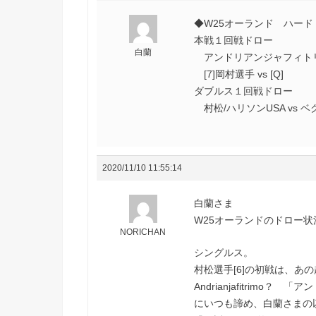
◆W25オーランド ハード
本戦１回戦ドロー
白蘭
アンドリアンジャフィトリモF
[7]岡村選手 vs [Q]
ダブルス１回戦ドロー
村松/ハリソンUSA vs ベ
2020/11/10 11:55:14
白蘭さま
W25オーランドのドロー
NORICHAN
シングルス。
村松選手[6]の初戦は、あ
Andrianjafitrim
にいつも諦め、白蘭さまの