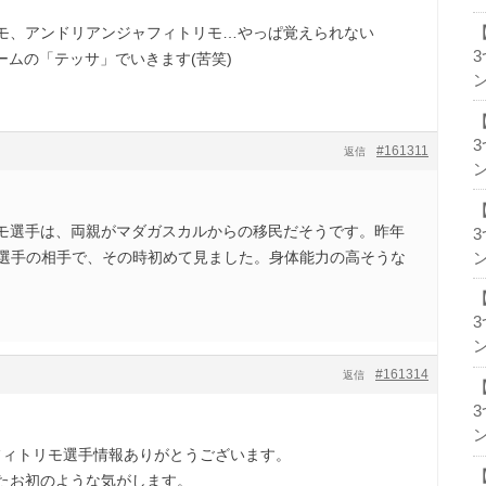
モ、アンドリアンジャフィトリモ…やっぱ覚えられない
ネームの「テッサ」でいきます(苦笑)
ン
#161311
返信
ン
モ選手は、両親がマダガスカルからの移民だそうです。昨年
藤選手の相手で、その時初めて見ました。身体能力の高そうな
ン
ン
#161314
返信
ン
フィトリモ選手情報ありがとうございます。
たお初のような気がします。