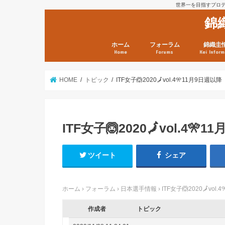
世界一を目指すプロテニ
錦
ホーム
フォーラム
錦織圭
Home
Forums
Kei Inform
日本選手情報
鼻血ブログラボ
鼻血ブログ分析班
Kei’s Me
錦織圭プ
錦織圭 戦
ランキン
錦織圭関
鼻血が出た
次は見とけ
日現在）
点）
HOME
トピック
ITF女子🙆2020🗾vol.4🎌11月9日週以降
ITF女子🙆2020🗾vol.4🎌
ツイート
シェア
ホーム
›
フォーラム
›
日本選手情報
›
ITF女子🙆2020🗾vol
作成者
トピック