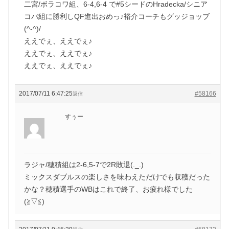
二宮/ボラコワ組、6-4,6-4 で#5シードのHradecka/シニア
コバ組に勝利しQF進出おめっ♪裕介コーチもグッジョッブ
(^-^)/
ええでぇ、ええでぇ♪
ええでぇ、ええでぇ♪
ええでぇ、ええでぇ♪
2017/07/11 6:47:25
#58166
返信
すぅー
ラジャ/穂積組は2-6,5-7で2R敗退(._.)
ミックスダブルスの楽しさを味わえただけでも収穫だった
かな？穂積選手のWBはこれで終了、お疲れ様でした
(≧▽≦)