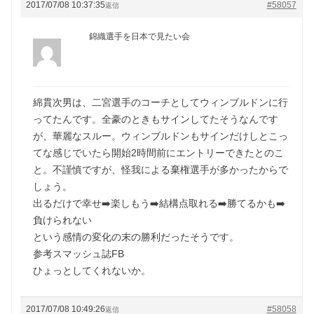
2017/07/08 10:37:35
#58057
返信
錦織選手を日本で見たい会
綿貫次男は、二宮選手のコーチとしてウィンブルドンに行
ってたんです。全豪のときもサインしてたそうなんです
が、華麗なスルー。ウィンブルドンもサインだけしとこっ
てな感じでいたら開始2時間前にエントリーできたとのこ
と。不謹慎ですが、怪我による棄権選手が多かったからで
しょう。
出るだけで幸せ➡️楽しもう➡️結構点取れる➡️勝てるかも➡️
負けられない
という感情の変化の末の勝利だったそうです。
参考スマッシュ誌FB
ひょっとしてくれないか。
2017/07/08 10:49:26
#58058
返信