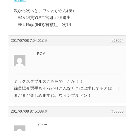
次から次へと、ワケわからん(笑)
#45 綿貫YU/二宮組：2R進出
#54 Raja(IND)/穂積組：次1R
2017/07/08 7:54:01
#58054
返信
ROM
ミックスダブルスこちらでしたか！！
綿貫陽介選手ちゃっかりこんなとこに出場してるとは！！
まだまだ楽しめますね、ウィンブルドン！
2017/07/08 8:45:08
#58055
返信
すぅー