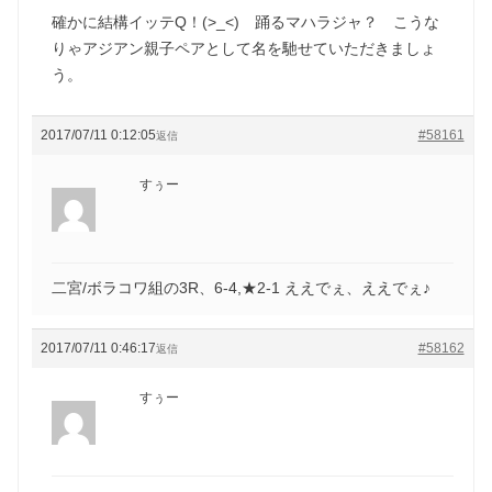
確かに結構イッテQ！(>_<) 踊るマハラジャ？ こうな
りゃアジアン親子ペアとして名を馳せていただきましょ
う。
2017/07/11 0:12:05
#58161
返信
すぅー
二宮/ボラコワ組の3R、6-4,★2-1 ええでぇ、ええでぇ♪
2017/07/11 0:46:17
#58162
返信
すぅー