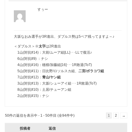
すぅー
大坂なおみ選手が3R進出、ダブルス勢は5ペア残ってますよ～♪
＜ダブルス＞※
太字
は2R進出
1山(対抗#14)：大前/ムーア組[LL]･･･LLで復活♪
6山(対抗#9) ：ナシ
4山(対抗#16)：穂積/加藤組[16]･･･1R敗退(ToT)
5山(対抗#11)：日比野/ロソルスカ組、
二宮/ボラコワ組
7山(対抗#12)：
青山/ヤン組
3山(対抗#13)：大坂/シューアイ組･･･1R敗退(ToT)
8山(対抗#10)：土居/チューアン組
2山(対抗#15)：ナシ
50件の返信を表示中 - 1 - 50件目 (全94件中)
1
2
→
投稿者
返信