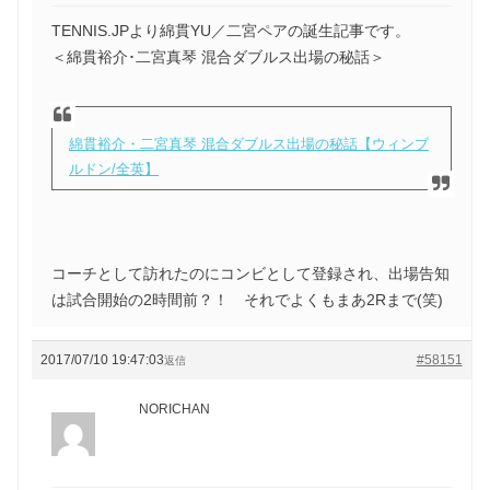
TENNIS.JPより綿貫YU／二宮ペアの誕生記事です。
＜綿貫裕介･二宮真琴 混合ダブルス出場の秘話＞
綿貫裕介・二宮真琴 混合ダブルス出場の秘話【ウィンブ
ルドン/全英】
コーチとして訪れたのにコンビとして登録され、出場告知
は試合開始の2時間前？！ それでよくもまあ2Rまで(笑)
2017/07/10 19:47:03
#58151
返信
NORICHAN