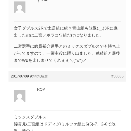
すぅー
女子ダブルス2Rで土居組に続き青山組も敗退(._.)3Rに進
出したのは二宮／ボラコワ組だけになりました。
二宮選手は綿貫裕介選手とのミックスダブルスでも勝ち上
がってますので、一躍主役に躍り出ました。穂積組と最後
までWBを楽しませてくれぇぇ＼(^o^)／
2017/07/09 9:44:43
#58085
返信
ROM
ミックスダブルス
綿貫兄/二宮組はドディグ/ミルツァ組に6(5)-7、2-6で敗
退。残念！