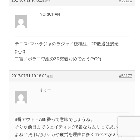
2017/07/11 9:45:29
#58172
返信
NORICHAN
テニス･マハラジャのラジャ／穂積組、2R敗退は残念
(>_<)
二宮／ボラコワ組の3R突破おめでとう(^O^)
2017/07/11 10:18:02
#58177
返信
すぅー
8番アウト＝Alt8番って意味でしょうね。
そりゃ前日までウェイティング8番ならムリって思います
よね^^;それだけケガや疲労を理由に多くのペアがミック