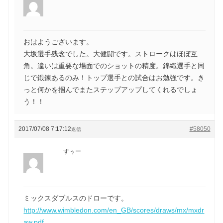
おはようございます。
大坂選手残念でした。大健闘です。ストロークはほぼ互
角。違いは重要な場面でのショットの精度。錦織選手と同
じで鍛錬あるのみ！トップ選手との試合はお勉強です。き
っと何かを掴んでまたステップアップしてくれるでしょ
う！！
2017/07/08 7:17:12
#58050
返信
すぅー
ミックスダブルスのドローです。
http://www.wimbledon.com/en_GB/scores/draws/mx/mxdr
aw.pdf