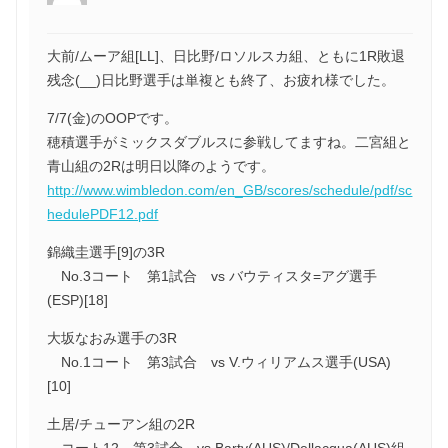
大前/ムーア組[LL]、日比野/ロソルスカ組、ともに1R敗退
残念(__)日比野選手は単複とも終了、お疲れ様でした。
7/7(金)のOOPです。
穂積選手がミックスダブルスに参戦してますね。二宮組と
青山組の2Rは明日以降のようです。
http://www.wimbledon.com/en_GB/scores/schedule/pdf/sc
hedulePDF12.pdf
錦織圭選手[9]の3R
No.3コート 第1試合 vs バウティスタ=アグ選手
(ESP)[18]
大坂なおみ選手の3R
No.1コート 第3試合 vs V.ウィリアムス選手(USA)
[10]
土居/チューアン組の2R
コート12 第3試合 vs Barty(AUS)/Dellacqua(AUS)組