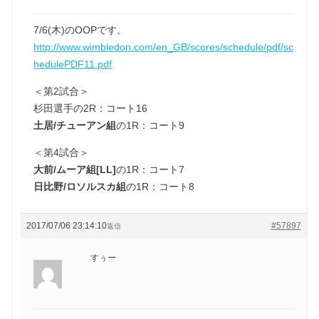
7/6(木)のOOPです。
http://www.wimbledon.com/en_GB/scores/schedule/pdf/sc
hedulePDF11.pdf
＜第2試合＞
杉田選手の2R：コート16
土居/チューアン組
の1R：コート9
＜第4試合＞
大前/ムーア組[LL]
の1R：コート7
日比野/ロソルスカ組
の1R：コート8
2017/07/06 23:14:10
#57897
返信
すぅー