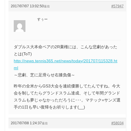
2017/07/07 13:02:50
#57947
返信
すぅー
ダブルス大本命ペアの2R棄権には、こんな悲劇があった
とは(ToT)
http://news.tennis365.net/news/today/201707/115328.ht
ml
～悲劇、芝に足滑らせ右膝負傷～
昨年の全米からGS3大会を連続優勝してたんですね。今大
会を制してたらグランドスラム達成、そして年間グランド
スラムも夢じゃなかっただろうに･･･。マテック=サンズ選
手の1日も早い復帰をお祈りします(__)
2017/07/08 1:24:37
#58034
返信