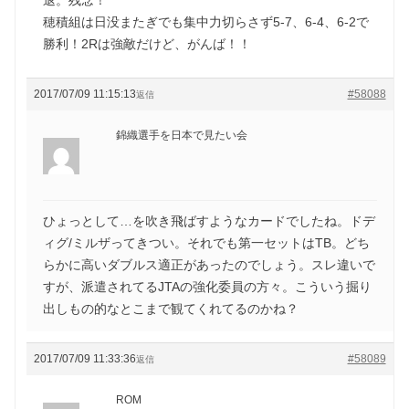
穂積組は日没またぎでも集中力切らさず5-7、6-4、6-2で
勝利！2Rは強敵だけど、がんば！！
2017/07/09 11:15:13
#58088
返信
錦織選手を日本で見たい会
ひょっとして…を吹き飛ばすようなカードでしたね。ドデ
ィグ/ミルザってきつい。それでも第一セットはTB。どち
らかに高いダブルス適正があったのでしょう。スレ違いで
すが、派遣されてるJTAの強化委員の方々。こういう掘り
出しもの的なとこまで観てくれてるのかね？
2017/07/09 11:33:36
#58089
返信
ROM