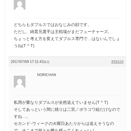
どちらもダブルスではおなじみの顔です。
ただし、綿貫兄選手は主戦場がまだフューチャーズ。
ちょっと考え方を変えてダブルス専門で…はないんでしょ
うね(T ^ T)
2017/07/09 17:11:43
#58104
返信
NORICHAN
私用が重なりダブルスが全然追えていません(T ^ T)
そしてあっという間に残りは二宮／ボラコワ組だけなので
すね…。
セカンド･ウィークの火曜日あたりからは追えそうなの
で、そこまで何とか勝ち残ってくれぇ～い！