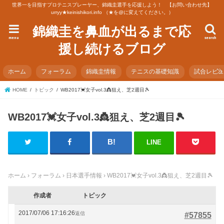
世界一を目指すプロテニスプレーヤー、錦織圭選手を応援しよう！ 【お問い合わせ先】
urryy★keinishikori.info （★を@に変えてください。）
錦織圭を鼻血が出るまで応
menu
search
援し続けるブログ
ホーム
フォーラム
錦織圭情報
テニスの基礎知識
試合レビ
HOME
トピック
WB2017💓女子vol.3👸狙え、芝2週目🎾
WB2017💓女子vol.3👸狙え、芝2週目🎾
LINE
ホーム
›
フォーラム
›
日本選手情報
›
WB2017💓女子vol.3👸狙え、芝2週目🎾
作成者
トピック
2017/07/06 17:16:26
返信
#57855