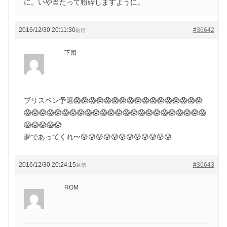
に。いや当たって粉砕しますように。
2016/12/30 20:11:30
#36642
返信
下団
ブリスベン予選😱😱😱😱😱😱😱😱😱😱😱😱😱😱😱😱😱
😱😱😱😱😱😱😱😱😱😱😱😱😱😱😱😱😱😱😱😱😱😱😱😱
😱😱😱😱😱
夢であってくれ〜😰😰😰😰😰😰😰😰😰😰😰😰
2016/12/30 20:24:15
#36643
返信
ROM