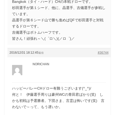
Bangkok（タイ・ハード）CHの本戦ドローです。
杉田選手が第１シード、他に、晶選手、吉備選手が参戦し
ています。
晶選手が第６シード山で勝ち進めばQFで杉田選手と対戦
するドローです。
吉備選手はボトムハーフです。
皆さん！頑張れ～＼(゜ロ＼)(／ロ゜)／
2016/12/31 18:12:45
#36744
返信
NORICHAN
ハッピーバレーCHドロー有難うございます(^_^)/
何と！ 伊藤選手周りは豪州WCの青田君ばかり(笑) し
かも初戦は予選勝者。下団さま、言霊は怖いです(笑) 言
わないで～って、もう遅いか。