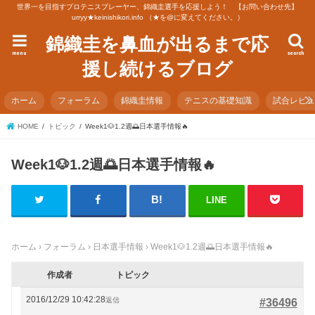
世界一を目指すプロテニスプレーヤー、錦織圭選手を応援しよう！ 【お問い合わせ先】
urryy★keinishikori.info （★を@に変えてください。）
錦織圭を鼻血が出るまで応
menu
search
援し続けるブログ
ホーム
フォーラム
錦織圭情報
テニスの基礎知識
試合レビ
HOME
トピック
Week1🐶1.2週🌅日本選手情報🔥
Week1🐶1.2週🌅日本選手情報🔥
LINE
ホーム
›
フォーラム
›
日本選手情報
›
Week1🐶1.2週🌅日本選手情報🔥
作成者
トピック
2016/12/29 10:42:28
返信
#36496