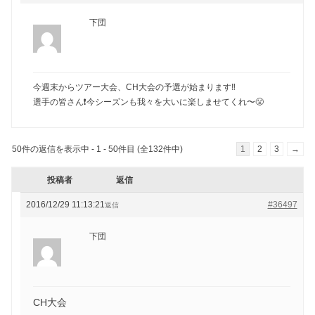
下団
今週末からツアー大会、CH大会の予選が始まります‼️
選手の皆さん❗️今シーズンも我々を大いに楽しませてくれ〜😤
50件の返信を表示中 - 1 - 50件目 (全132件中)
1
2
3
→
投稿者
返信
2016/12/29 11:13:21
#36497
返信
下団
CH大会