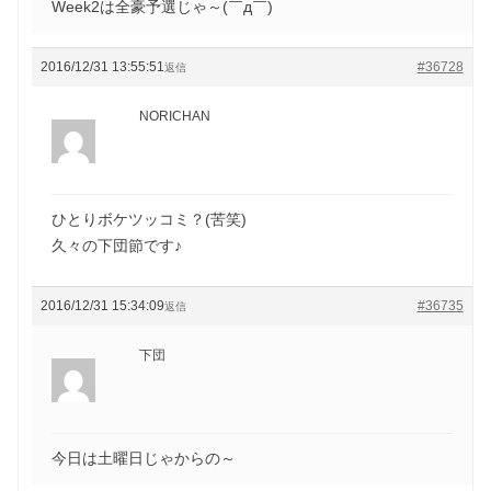
Week2は全豪予選じゃ～(￣д￣)
2016/12/31 13:55:51
#36728
返信
NORICHAN
ひとりボケツッコミ？(苦笑)
久々の下団節です♪
2016/12/31 15:34:09
#36735
返信
下団
今日は土曜日じゃからの～