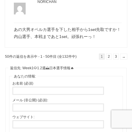
NORICHAN
あの大男オペルカ選手を下した相手から1set先取ですか！
内山選手、本戦まであと1set。頑張れーっ！
50件の返信を表示中 - 1 - 50件目 (全132件中)
1
2
3
→
返信先: Week1🐶1.2週🌅日本選手情報🔥
あなたの情報:
お名前 (必須)
メール (非公開) (必須):
ウェブサイト: