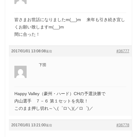
皆さまお世話になりましたm(__)m 来年も引き続き宜し
くお願い致しますm(__)m
間に合った！
2017/01/01 13:08:08
#36777
返信
下団
Happy Valley（豪州・ハード）CHの予選決勝で
内山選手 ７－６ 第１セットを先取！
このまま押し切れ～＼(゜ロ＼)(／ロ゜)／
2017/01/01 13:21:00
#36778
返信