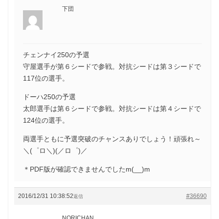
下団
チェンナイ250の予選
守屋選手が第６シードで参戦。対抗シードは第３シードで
117位の選手。
ドーハ250の予選
太郎選手は第６シードで参戦。対抗シードは第４シードで
124位の選手。
両選手ともに予選突破のチャンスありでしょう！頑張れ～
＼(゜ロ＼)(／ロ゜)／
＊PDF版が確認できませんでしたm(__)m
2016/12/31 10:38:52
#36690
返信
NORICHAN