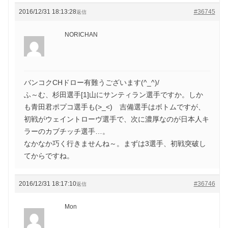
2016/12/31 18:13:28
#36745
返信
NORICHAN
バンコクCHドロー有難うございます(^_^)/
ふ～む、杉田選手[1]山にサンティラン選手ですか。しか
も青田君ポプコ選手も(>_<) 吉備選手はボトムですが、
初戦がウェイントローヴ選手で、次に濃厚なのが日本人キ
ラーのカブチッチ選手…。
なかなか巧く行きませんね～。まずは3選手、初戦突破し
てからですね。
2016/12/31 18:17:10
#36746
返信
Mon