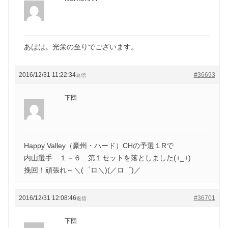
あはは。光栄の至りでございます。
2016/12/31 11:22:34
#36693
返信
下団
Happy Valley（豪州・ハード）CHの予選１Rで
内山選手 １－６ 第１セットを落としました(+_+)
挽回！頑張れ～＼(゜ロ＼)(／ロ゜)／
2016/12/31 12:08:46
#36701
返信
下団