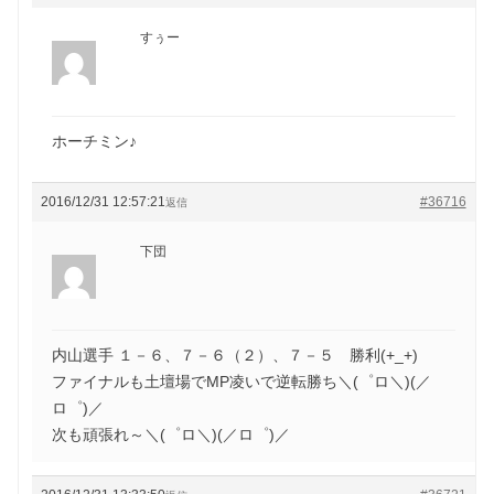
すぅー
ホーチミン♪
2016/12/31 12:57:21
#36716
返信
下団
内山選手 １－６、７－６（２）、７－５ 勝利(+_+)
ファイナルも土壇場でMP凌いで逆転勝ち＼(゜ロ＼)(／
ロ゜)／
次も頑張れ～＼(゜ロ＼)(／ロ゜)／