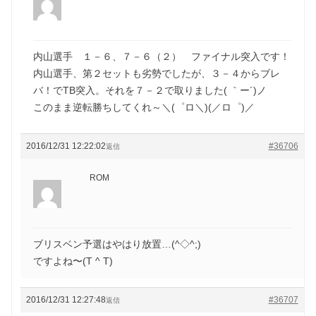
内山選手 １－６、７－６（２） ファイナル突入です！
内山選手、第２セットも劣勢でしたが、３－４からブレ
バ！でTB突入。それを７－２で取りました( ｀ー´)ノ
このまま逆転勝ちしてくれ～＼(゜ロ＼)(／ロ゜)／
2016/12/31 12:22:02
#36706
返信
ROM
ブリスベン予選はやはり放置…(^◇^;)
ですよね〜(T ^ T)
2016/12/31 12:27:48
#36707
返信