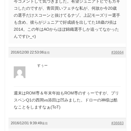
今コメントして気づきました。有望ジュニアトピでもカキ
コしたのですが、青田買いフェチな私が、何故か今20歳
の選手だけスコーンと抜けてるナゾ。上記モーズリー選手
も含め、彼らがジュニアで好成績を出してた18歳の頃は
2014。この年はAOからほぼ錦織選手しか追ってなかった
んです(>_<)
2016/12/30 22:53:06
#36664
返信
すぅー
週末はROM専＆年末年始もROM専のすぅーですが、ブリ
スベンQ1の西岡vs添田は凹みました。ドローの神様は酷
なことをしますなぁ(ToT)
2016/12/31 9:39:49
#36683
返信