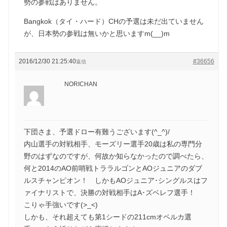
勢の参戦はありません。
Bangkok（タイ・ハード）CHの予選は未だ出ていません
が、日本勢の参戦は無いかと思いますm(__)m
2016/12/30 21:25:40
#36656
返信
NORICHAN
下団さま、予選ドロー有難うございます(^_^)/
内山選手の対戦相手、モーズリー選手20歳は私の専門分
野のはずなのですが、何故か知らなかったので調べたら、
何と2014のAO前哨戦トララルゴンとAOジュニアのダブ
ルスチャンピオン！ しかもAOジュニア･シングルスはフ
ァイナリストで、決勝の対戦相手はA･ズベレフ選手！
こりゃ手強いです(>_<)
しかも、それ超えても第1シードの211cmオペルカ選