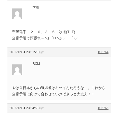
下団
守屋選手 ２－６、３－６ 敗退(T_T)
全豪予選で頑張れ～＼(゜ロ＼)(／ロ゜)／
2016/12/31 23:31:29
#36764
返信
ROM
やはり日本からの気温差はキツイんだろうな…。これから
全豪予選に向けて合わせていけばきっと大丈夫！！
2016/12/31 23:34:58
#36765
返信