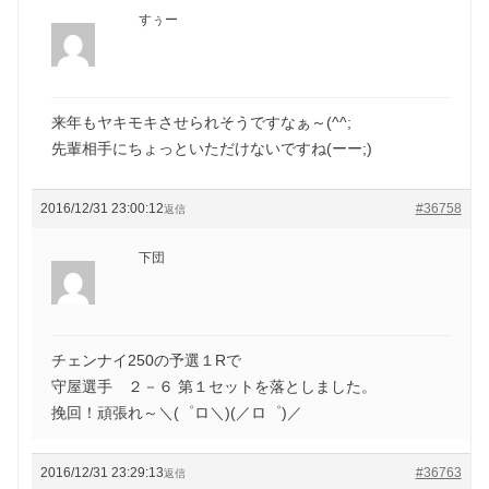
すぅー
来年もヤキモキさせられそうですなぁ～(^^;
先輩相手にちょっといただけないですね(ーー;)
2016/12/31 23:00:12
#36758
返信
下団
チェンナイ250の予選１Rで
守屋選手 ２－６ 第１セットを落としました。
挽回！頑張れ～＼(゜ロ＼)(／ロ゜)／
2016/12/31 23:29:13
#36763
返信