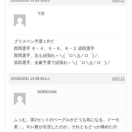
2016/12/31 13:33:50
#36721
返信
下団
ブリスベン予選１Rで
西岡選手 ６－４、０－６、６－２ 添田選手
西岡選手、次も頑張れ～＼(゜ロ＼)(／ロ゜)／
添田選手、全豪予選で頑張れ～＼(゜ロ＼)(／ロ゜)／
2016/12/31 13:38:42
#36723
返信
NORICHAN
ふぅむ、第2セットのベーグルがどうも気になる、ドーモ
君…。キレ癖が出没したのか、それともどっか痛めたの