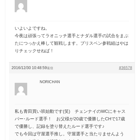
いよいよですね。
今夜は頑張ってラオニッチ選手とナダル選手の試合をまぶ
たにつっかえ棒して観戦します。ブリスベン参戦組はやは
りチェックせねば！
2016/12/30 10:48:59
#36578
返信
NORICHAN
私も青田買い班始動です(笑) チェンナイのWCにキャス
パー･ルード選手！ お父様が20歳で優勝したCHで17歳
で優勝し、記録を塗り替えたルード選手です♪
でも今回は守屋選手推し。守屋選手と当たりませんよう