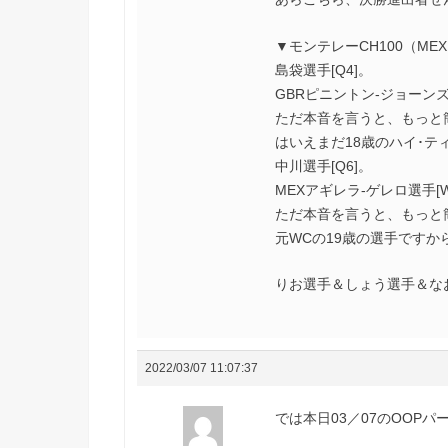
▼モンテレーCH100（ME
島袋選手[Q4]。
GBRピニントン-ジョーン
ただ本音を言うと、もっと
はいえまだ18歳のハイ･テ
中川選手[Q6]。
MEXアギレラ-ゲレロ選手[
ただ本音を言うと、もっと
元WCの19歳の選手ですか
りお選手＆しょう選手＆な
2022/03/07 11:07:37
では本日03／07のOOP