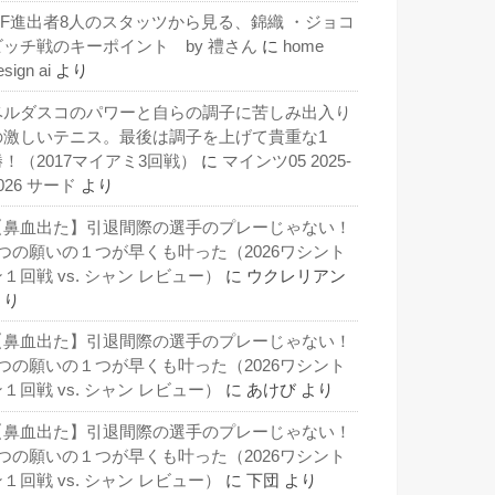
QF進出者8人のスタッツから見る、錦織 ・ジョコ
ビッチ戦のキーポイント by 禮さん
に
home
esign ai
より
ベルダスコのパワーと自らの調子に苦しみ出入り
の激しいテニス。最後は調子を上げて貴重な1
勝！（2017マイアミ3回戦）
に
マインツ05 2025-
026 サード
より
【鼻血出た】引退間際の選手のプレーじゃない！
3つの願いの１つが早くも叶った（2026ワシント
１回戦 vs. シャン レビュー）
に
ウクレリアン
より
【鼻血出た】引退間際の選手のプレーじゃない！
3つの願いの１つが早くも叶った（2026ワシント
１回戦 vs. シャン レビュー）
に
あけび
より
【鼻血出た】引退間際の選手のプレーじゃない！
3つの願いの１つが早くも叶った（2026ワシント
１回戦 vs. シャン レビュー）
に
下団
より