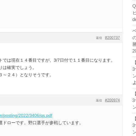
d
#200737
返信
2
トでは現在１４番目ですが、3/7日付で１１番目になります。
りは確実でしょう。
３～２４）となりそうです。
ン
#200974
返信
ン
om/posting/2022/3406/qs.pdf
グルス予選ドローです。野口選手が参戦しています。
ン