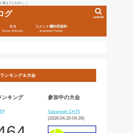
を@に変えてください。）
ログ
search
ネタ
コメント欄利用規約
Funny Articles
Comment Policy
ランキング＆大会
ランキング
参加中の大会
TP
Savannah CH75
(2026.04.20-04.26)
464