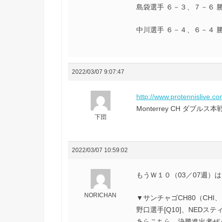
島袋選手 ６－３、７－６ 勝
中川選手 ６－４、６－４ 勝
2022/03/07 9:07:47
http://www.protennislive.c
Monterrey CH ダ
下団
2022/03/07 10:59:02
もうＷ１０（03／07週）は
NORICHAN
▼サンチャゴCH80（CHI
野口選手[Q10]、NED
あらこちら、決勝進出者ぜ