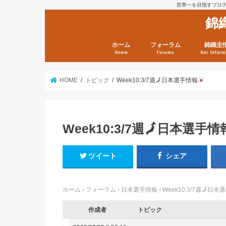
世界一を目指すプロテニ
錦
ホーム
フォーラム
錦織圭
Home
Forums
Kei Inform
日本選手情報
鼻血ブログラボ
鼻血ブログ分析班
Kei’s Me
錦織圭プ
錦織圭 戦
ランキン
錦織圭関
鼻血が出た
次は見とけ
日現在）
点）
HOME
トピック
Week10:3/7週
🗾
日本選手情報
Week10:3/7週
🗾
日本選手情
ツイート
シェア
ホーム
›
フォーラム
›
日本選手情報
›
Week10:3/7週
🗾
日本選
作成者
トピック