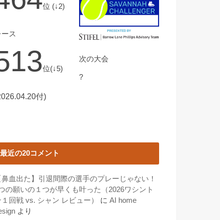
位 (↓2)
レース
513
次の大会
位(↓5)
?
2026.04.20付)
最近の20コメント
【鼻血出た】引退間際の選手のプレーじゃない！
3つの願いの１つが早くも叶った（2026ワシント
１回戦 vs. シャン レビュー）
に
AI home
esign
より