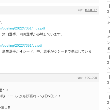
#200977
返信
ン
す。
om/posting/2022/7351/mds.pdf
。添田選手、内田選手が参戦しています。
ン
om/posting/2022/7351/qs.pdf
。島袋選手が４シード、中川選手が６シードで参戦していま
ン
#201005
返信
ン
予選１R
利( ｀ー´)ノ次も頑張れ～＼(◎o◎)／！
ス予選１R
ン