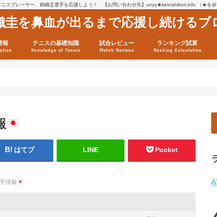
スプレーヤー、錦織圭選手を応援しよう！ 【お問い合わせ先】urryy★keinishikori.info （★
織圭を鼻血が出るまで応援し続けるブ
情報
テニスの基礎知識
試合レビュー
ランキング試算
ation
Knowledge of Tennis
Match Reviews
Ranking Calculation
ssage
ロフィール
績
グ推移
連グッズ
試合まとめ（2025年1月16
リスト（2021年8月10日時
ツアーの構造
ATPツアー ポイント表
テニス情報入手法
報
はてブ
LINE
Pocket
A
手情報