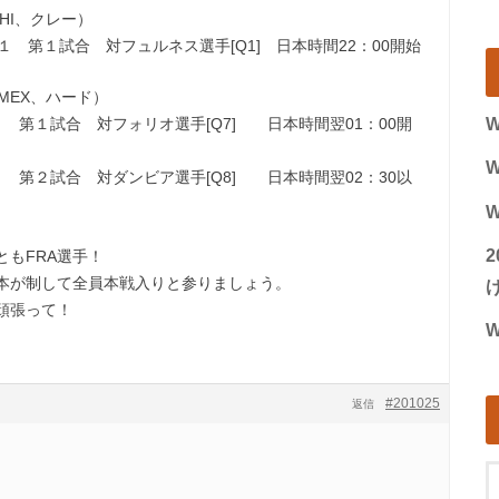
HI、クレー）
１ 第１試合 対フュルネス選手[Q1] 日本時間22：00開始
MEX、ハード）
４ 第１試合 対フォリオ選手[Q7] 日本時間翌01：00開
W
W
４ 第２試合 対ダンビア選手[Q8] 日本時間翌02：30以
W
もFRA選手！
本が制して全員本戦入りと参りましょう。
げ
頑張って！
W
#201025
返信
。