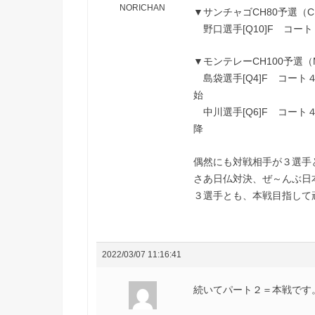
NORICHAN
▼サンチャゴCH80予選（C
野口選手[Q10]F コート
▼モンテレーCH100予選（
島袋選手[Q4]F コート
始
中川選手[Q6]F コート
降
偶然にも対戦相手が３選手と
さあ日仏対決、ぜ～んぶ日
３選手とも、本戦目指して
2022/03/07 11:16:41
続いてパート２＝本戦です