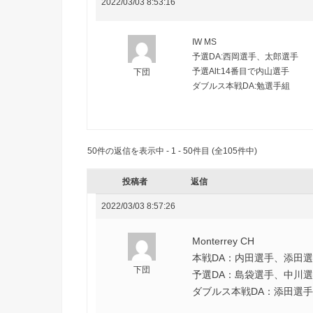
2022/03/03 8:53:16
IW MS
予選DA:西岡選手、太郎選手
予選Alt:14番目で内山選手
下団
ダブルス本戦DA:勉選手組
50件の返信を表示中 - 1 - 50件目 (全105件中)
投稿者
返信
2022/03/03 8:57:26
Monterrey CH
本戦DA：内田選手、添田
下団
予選DA：島袋選手、中川
ダブルス本戦DA：添田選