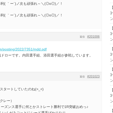
利( ｀ー´)ノ次も頑張れ～＼(◎o◎)／！
利( ｀ー´)ノ次も頑張れ～＼(◎o◎)／！
ン
#201006
返信
ン
om/posting/2022/7351/mdd.pdf
ブルス本戦ドローです。内田選手組、添田選手組が参戦しています。
ン
#201023
返信
ン
スタートしていたのね(>_<)
、クレー）
ン
スティーズンス選手に何とかストレート勝利で1R突破おめっ♪
んいんがみごっとにシード選手ばかりなり。