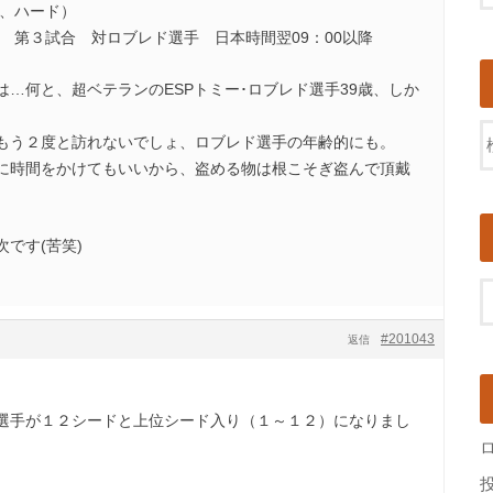
X、ハード）
 第３試合 対ロブレド選手 日本時間翌09：00以降
…何と、超ベテランのESPトミー･ロブレド選手39歳、しか
もう２度と訪れないでしょ、ロブレド選手の年齢的にも。
に時間をかけてもいいから、盗める物は根こそぎ盗んで頂戴
です(苦笑)
#201043
返信
選手が１２シードと上位シード入り（１～１２）になりまし