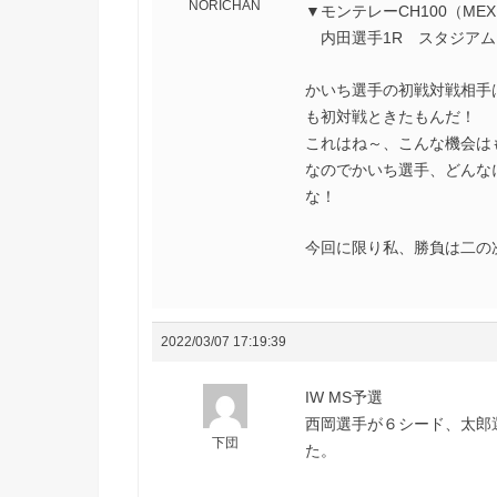
NORICHAN
▼モンテレーCH100（ME
内田選手1R スタジアム
かいち選手の初戦対戦相手は
も初対戦ときたもんだ！
これはね～、こんな機会は
なのでかいち選手、どんな
な！
今回に限り私、勝負は二の次
2022/03/07 17:19:39
IW MS予選
西岡選手が６シード、太郎
下団
た。