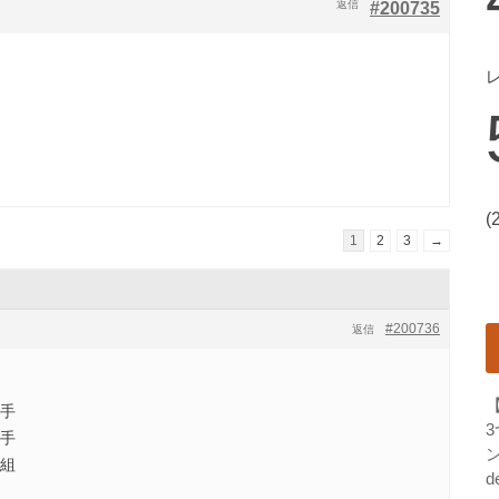
返信
#200735
(
1
2
3
→
#200736
返信
選手
選手
ン
手組
d