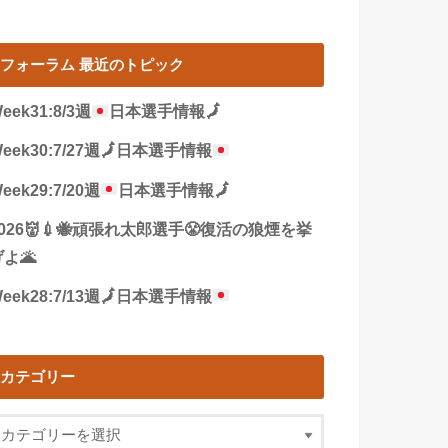
フォーラム 最近のトピック
eek31:8/3週
日本選手情報
🗾
eek30:7/27週
🗾
日本選手情報
eek29:7/20週
日本選手情報
🗾
2026👹💉🐝頑張れ太郎選手😤復活の狼煙を挙
よ🌋
eek28:7/13週
🗾
日本選手情報
カテゴリー