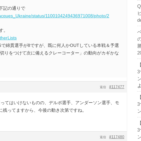
は下記の通りで
m/Jacques_Ukraine/status/1100104249436971008/photo/2
d
す。
therLists
t6で綿貫選手が8ですが、既に何人かOUTしている本戦＆予選
2
見切りをつけて次に備えるクレーコーター」の動向がカギかな
ン
#117477
返信
を願ってはいけないものの、デルポ選手、アンダーソン選手、モ
に残ってますから、今後の動き次第ですね。
ン
ン
#117480
返信