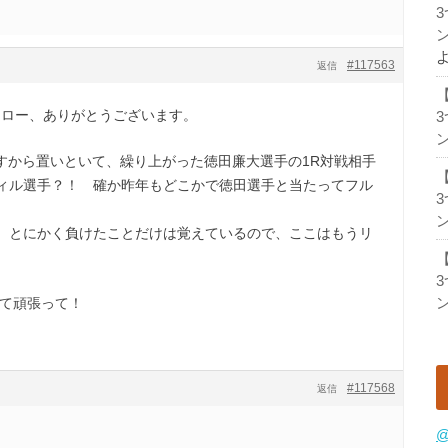
ン
#117563
返信
ドロー、ありがとうございます。
ン
ですから置いといて、繰り上がった徳田廉大選手の1R対戦相手
ヴィル選手？！ 確か昨年もどこかで徳田選手と当たってフル
ン
、とにかく負けたことだけは覚えているので、ここはもうリ
。
ン
して頑張って！
#117568
返信
@