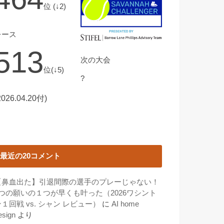
位 (↓2)
レース
513
次の大会
位(↓5)
?
2026.04.20付)
最近の20コメント
【鼻血出た】引退間際の選手のプレーじゃない！
3つの願いの１つが早くも叶った（2026ワシント
１回戦 vs. シャン レビュー）
に
AI home
esign
より