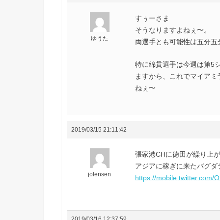
すぅーさま
そうなりますよねぇ〜。
ゆうた
両選手とも可能性は五分五
特に綿貫選手は今週は第5
ますから、これでマイアミ
ねぇ〜
2019/03/15 21:11:42
張家港CHに徳田が繰り上
アジアに稼ぎに来たバグダ
jolensen
https://mobile.twitter.com
2019/03/16 12:37:59