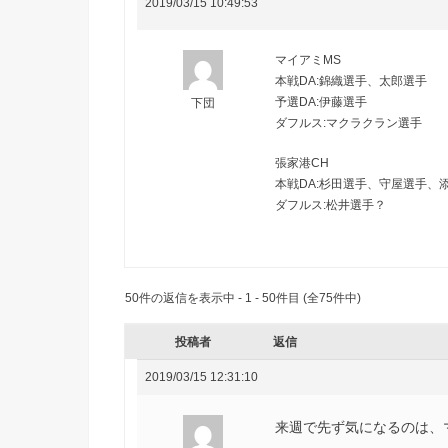
2019/03/15 10:49:53
マイアミMS
本戦DA:錦織選手、太郎選手
予選DA:伊藤選手
下団
ダフルス:マクラクラン選手
張家港CH
本戦DA:杉田選手、守屋選手、
ダフルス:松井選手？
50件の返信を表示中 - 1 - 50件目 (全75件中)
投稿者
返信
2019/03/15 12:31:10
来週で先ず気になるのは、マ