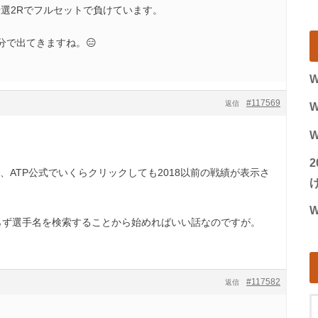
予選2Rでフルセットで負けています。
3分で出てきますね。😑
W
#117569
返信
W
W
、ATP公式でいくらクリックしても2018以前の戦績が表示さ
げ
W
がらず選手名を検索することから始めればいい話なのですが。
#117582
返信