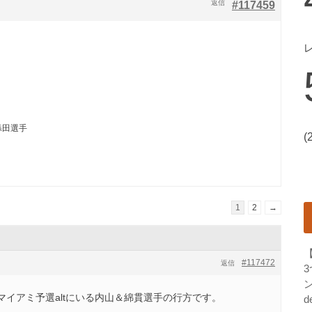
返信
#117459
添田選手
(
1
2
→
#117472
返信
ン
イアミ予選altにいる内山＆綿貫選手の行方です。
d