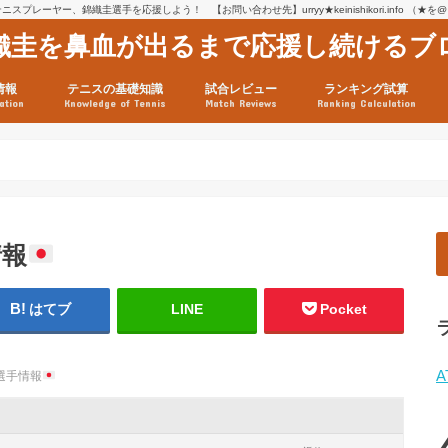
スプレーヤー、錦織圭選手を応援しよう！ 【お問い合わせ先】urryy★keinishikori.info （★
織圭を鼻血が出るまで応援し続けるブ
情報
テニスの基礎知識
試合レビュー
ランキング試算
ation
Knowledge of Tennis
Match Reviews
Ranking Calculation
ssage
ロフィール
績
グ推移
連グッズ
試合まとめ（2025年1月16
リスト（2021年8月10日時
ツアーの構造
ATPツアー ポイント表
テニス情報入手法
情報
はてブ
LINE
Pocket
A
選手情報