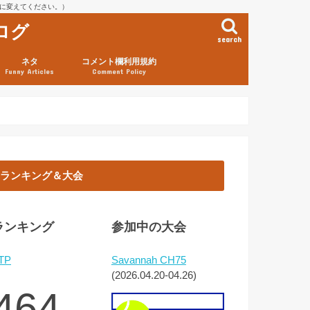
を@に変えてください。）
ログ
search
ネタ
コメント欄利用規約
Funny Articles
Comment Policy
ランキング＆大会
ランキング
参加中の大会
TP
Savannah CH75
(2026.04.20-04.26)
464