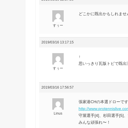
どこかに既出かもしれません
すぅー
2019/03/16 13:17:15
↑
思いっきり瓦版トピで既出
すぅー
2019/03/16 17:56:57
張家港CHの本選ドローで
http://www.protennislive.c
Linus
守屋選手[4]、杉田選手[5
みんな頑張れ〜！