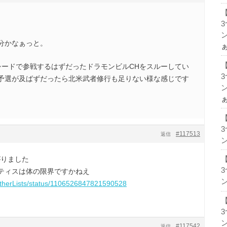
ン
分かなぁっと。
シードで参戦するはずだったドラモンビルCHをスルーしてい
予選が及ばずだったら北米武者修行も足りない様な感じです
ン
#117513
返信
ン
がりました
ティスは体の限界ですかねえ
ン
/OtherLists/status/1106526847821590528
ン
#117542
返信