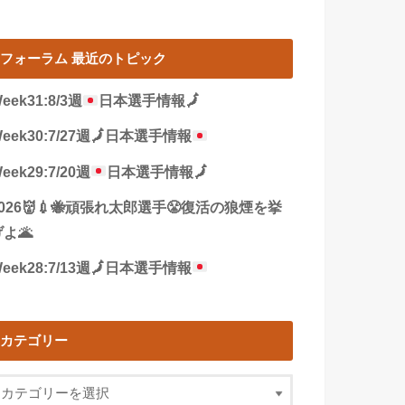
フォーラム 最近のトピック
eek31:8/3週
日本選手情報
🗾
eek30:7/27週
🗾
日本選手情報
eek29:7/20週
日本選手情報
🗾
2026👹💉🐝頑張れ太郎選手😤復活の狼煙を挙
よ🌋
eek28:7/13週
🗾
日本選手情報
カテゴリー