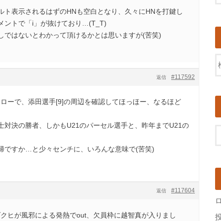
ルト表示されるはずのHNも空白となり、久々にHNを打鍵し
ントで「i」が抜けており…(T_T)
しではないとわかって頂けるかとは思いますが(苦笑)
#117592
返信
ローで、添田選手[9]の周辺を確認してほっほー、なるほど
士対決の勝者、しかもU21のパーセル選手と、昨年までU21の
帰ですか…と少々センチに、いろんな意味で(苦笑)
#117604
返信
クヒが風邪による発熱でout、欠員枠に越智真が入りまし