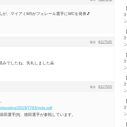
が、マイアミMSがフェレール選手にWCを発券🎵
ン
#117545
返信
ン
済みでしたね、失礼しました🙇
ン
#117555
返信
ン
す。
om/posting/2019/7783/mds.pdf
ン
]、添田選手[9]、徳田選手が参戦しています。