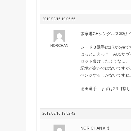
2019/03/16 19:05:56
張家港CHシングルス本戦
NORCHAN
シード３選手は1Rがbye
はっと…えっ？ AUSサ
セット負けしたような…。
記憶が定かではないですが
ベンジするしかないですね
徳田選手、まずは2R目指
2019/03/16 19:52:42
NORICHANさま