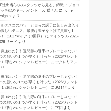
QF進出者8人のスタッツから見る、錦織 ・ジョコ
ビッチ戦のキーポイント by 禮さん
に
home
esign ai
より
ベルダスコのパワーと自らの調子に苦しみ出入り
の激しいテニス。最後は調子を上げて貴重な1
勝！（2017マイアミ3回戦）
に
マインツ05 2025-
026 サード
より
【鼻血出た】引退間際の選手のプレーじゃない！
3つの願いの１つが早くも叶った（2026ワシント
１回戦 vs. シャン レビュー）
に
ウクレリアン
より
【鼻血出た】引退間際の選手のプレーじゃない！
3つの願いの１つが早くも叶った（2026ワシント
１回戦 vs. シャン レビュー）
に
あけび
より
【鼻血出た】引退間際の選手のプレーじゃない！
3つの願いの１つが早くも叶った（2026ワシント
１回戦 vs. シャン レビュー）
に
下団
より