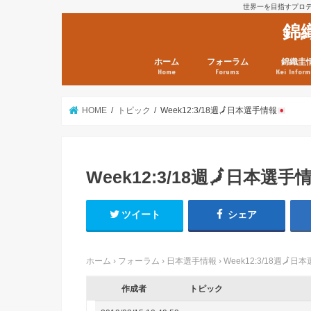
世界一を目指すプロテニ
錦
ホーム
フォーラム
錦織圭
Home
Forums
Kei Inform
日本選手情報
鼻血ブログラボ
鼻血ブログ分析班
Kei’s Me
錦織圭プ
錦織圭 戦
ランキン
錦織圭関
鼻血が出た
次は見とけ
日現在）
点）
HOME
トピック
Week12:3/18週
🗾
日本選手情報
Week12:3/18週
🗾
日本選手
ツイート
シェア
ホーム
›
フォーラム
›
日本選手情報
›
Week12:3/18週
🗾
日本
作成者
トピック