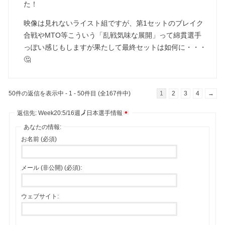
た！
映像は見れないライスト組ですが、第1セットのブレイク
合戦やMTO等こういう「乱戦気味な展開」って綿貫選手
っぽい感じもしますが果たして最終セットは如何に・・・
🤔
50件の返信を表示中 - 1 - 50件目 (全167件中)
1
2
3
4
→
返信先: Week20:5/16週
🗾
日本選手情報
あなたの情報:
お名前 (必須)
メール (非公開) (必須):
ウェブサイト: