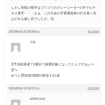
しかし初戦の相手はゴリゴリのクレーコーターのP.マルチ
ネス選手・・・まぁ、この大会の予選通過者の行き着く先
はどれも厳し目でしたが。🤔
2022/05/15 22:50:36
#219608
返信
下団
☝️予決敗退者で2番目で抽選対象になってたんですねぇ〜
👹🔪
ゆうた😈団員‼️隠密行動👹💉GJ💰
2022/05/16 15:18:37
#220039
返信
NORICHAN