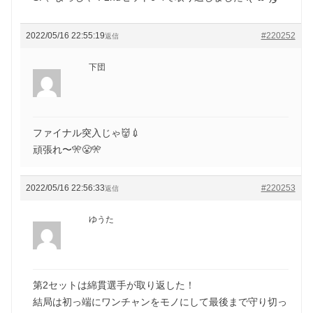
2022/05/16 22:55:19
#220252
返信
下団
ファイナル突入じゃ👹💉
頑張れ〜🎌😤🎌
2022/05/16 22:56:33
#220253
返信
ゆうた
第2セットは綿貫選手が取り返した！
結局は初っ端にワンチャンをモノにして最後まで守り切っ