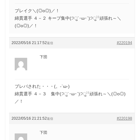
ブレイク＼(◎o◎)／！
綿貫選手 ４－２ キープ集中(੭ु´･ω･`)੭ु⁾⁾頑張れ～＼
(◎o◎)／！
2022/05/16 21:17:52
#220194
返信
下団
ブレバされた・・・(。-`ω-)
綿貫選手 ４－３ 集中(੭ु´･ω･`)੭ु⁾⁾頑張れ～＼(◎o◎)
／！
2022/05/16 21:21:52
#220198
返信
下団