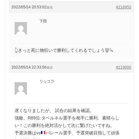
2022/05/14 20:53:02
#218955
返信
下団
👆きっと死に物狂いで勝利してくれるでしょう👹🔪
2022/05/14 22:33:56
#219000
返信
リッコラ
遅くなりましたが、 試合の結果を確認。
強敵、R89位:タベルネル選手を相手に勝利、素晴らし
い！この勝利を絶対活かして次に繋げたいですね。
予選決勝はvs
バレール選手、予選突破目指して頑張