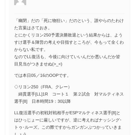
「幽閉」だの「死に物狂い」だのという、誰やらのたわけ
た言葉はさておき。
とにかくリヨン250予選決勝敗退という結果からは、よう
すけ選手＆陣営の考えや目指すところが、今もって全くわ
からない私です。
なのでLL復活も、今後に向けていいんだか悪いんだか皆
目見当がつきませぬ(>_<)
では本日05／16のOOPです。
◇リヨン250（FRA、クレー）
綿貫選手[LL]1R コート１ 第２試合 対マルティネス
選手[8] 日本時間19：30以降
LL復活選手の初戦対戦相手がESPマルティネス選手[8]と
はひっじょーに厳しいですが、逆に考えればナッシング･
トゥ･ルーズ。この際ですからガンガンぶつかっていきま
しょう。