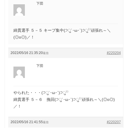
下団
綿貫選手 ５－５ キープ集中(੭ु´･ω･`)੭ु⁾⁾頑張れ～＼
(◎o◎)／！
2022/05/16 21:35:20
#220204
返信
下団
やられた・・・(੭ु´･ω･`)੭ु⁾⁾
綿貫選手 ５－６ 挽回(੭ु´･ω･`)੭ु⁾⁾頑張れ～＼(◎o◎)
／！
2022/05/16 21:41:55
#220207
返信