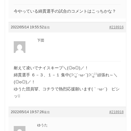
今やっている綿貫選手の試合のコメントはこっちかな？
2022/05/14 19:55:52
#218916
返信
下団
耐えて凌いでナイスキープ＼(◎o◎)／！
綿貫選手 ６－３、１－１ 集中(੭ु´･ω･`)੭ु⁾⁾頑張れ～＼
(◎o◎)／！
ゆうた団員👿、コチラで熱烈応援願います(｀･ω･´)ゞピシ
ッ❕❕
2022/05/14 19:57:26
#218918
返信
ゆうた