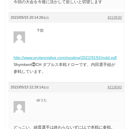
今回の大会を今後に活かして欲しいと切望します
2022/05/15 20:14:26
#219530
返信
下団
http://www.protennislive.com/posting/2022/9192/mdd.pdf
Shymkent⓶CH ダブルス本戦ドローです。内田選手組が
参戦しています。
2022/05/15 22:29:14
#219593
返信
ゆうた
どっこい、綿貫選手は終わらないずにLLで本戦に参戦。