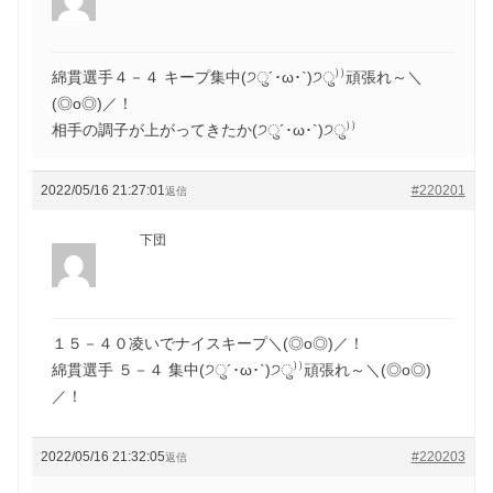
綿貫選手４－４ キープ集中(੭ु´･ω･`)੭ु⁾⁾頑張れ～＼
(◎o◎)／！
相手の調子が上がってきたか(੭ु´･ω･`)੭ु⁾⁾
2022/05/16 21:27:01
#220201
返信
下団
１５－４０凌いでナイスキープ＼(◎o◎)／！
綿貫選手 ５－４ 集中(੭ु´･ω･`)੭ु⁾⁾頑張れ～＼(◎o◎)
／！
2022/05/16 21:32:05
#220203
返信