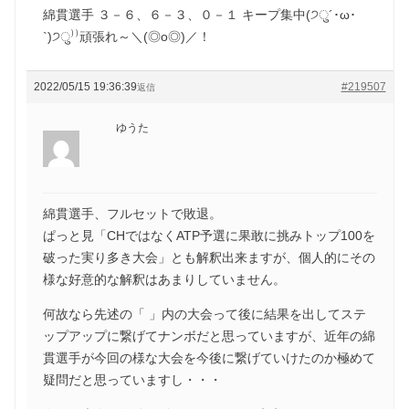
綿貫選手 ３－６、６－３、０－１ キープ集中(੭ु´･ω･
`)੭ु⁾⁾頑張れ～＼(◎o◎)／！
2022/05/15 19:36:39
#219507
返信
ゆうた
綿貫選手、フルセットで敗退。
ぱっと見「CHではなくATP予選に果敢に挑みトップ100を
破った実り多き大会」とも解釈出来ますが、個人的にその
様な好意的な解釈はあまりしていません。
何故なら先述の「 」内の大会って後に結果を出してステ
ップアップに繋げてナンボだと思っていますが、近年の綿
貫選手が今回の様な大会を今後に繋げていけたのか極めて
疑問だと思っていますし・・・