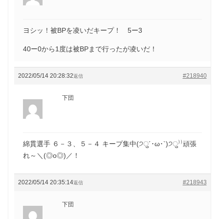
ヨシッ！被BPを凌いだキープ！ 5ー3
40ー0から1度は被BPまで行ったが凌いだ！
2022/05/14 20:28:32
#218940
返信
下団
綿貫選手 ６－３、５－４ キープ集中(੭ु´･ω･`)੭ु⁾⁾頑張
れ～＼(◎o◎)／！
2022/05/14 20:35:14
#218943
返信
下団