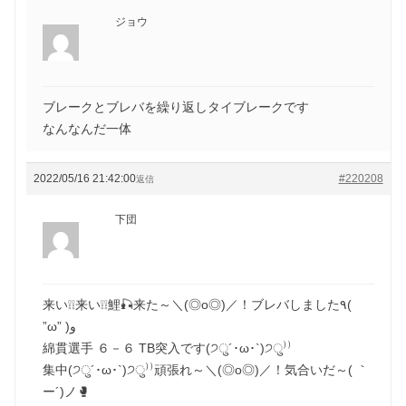
ジョウ
ブレークとブレバを繰り返しタイブレークです
なんなんだ一体
2022/05/16 21:42:00
#220208
返信
下団
来い❕❕来い❕❕鯉🎣来た～＼(◎o◎)／！ブレバしました٩(
”ω” )و
綿貫選手 ６－６ TB突入です(੭ु´･ω･`)੭ु⁾⁾
集中(੭ु´･ω･`)੭ु⁾⁾頑張れ～＼(◎o◎)／！気合いだ～( ｀
ー´)ノ🥊