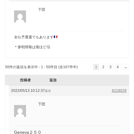
下団
全仏予選週でもあります
＊参戦情報は後ほど🤔
50件の返信を表示中 - 1 - 50件目 (全167件中)
1
2
3
4
→
投稿者
返信
2022/05/13 10:12:37
#218029
返信
下団
Geneva２５０