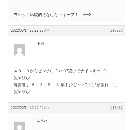
ヨシッ！比較的危なげないキープ！ 4ー2
2022/05/14 20:22:38
#218936
返信
下団
４０－０からピンチ(。´･ω･)?凌いでナイスキープ＼
(◎o◎)／！
綿貫選手 ６－３、５－３ 集中(੭ु´･ω･`)੭ु⁾⁾頑張れ～＼
(◎o◎)／！
2022/05/14 20:22:45
#218937
返信
ゆうた