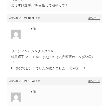
ようすけ選手、2R目指して頑張って！
2022/05/16 21:01:38
#220181
返信
下団
リヨン２５０シングルス１R
綿貫選手 ２－１ 集中(੭ु´･ω･`)੭ु⁾⁾頑張れ～＼(◎o◎)
／！
DF多発でピンチでしたが凌ぎました＼(◎o◎)／！
2022/05/16 21:13:41
#220190
返信
下団