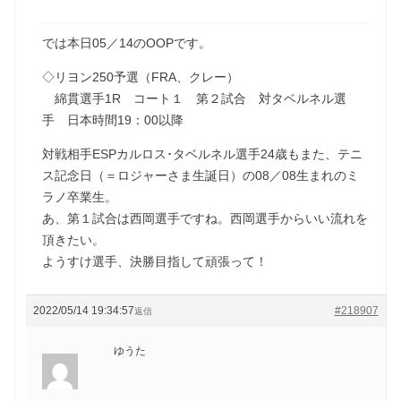
では本日05／14のOOPです。
◇リヨン250予選（FRA、クレー）
綿貫選手1R コート１ 第２試合 対タベルネル選
手 日本時間19：00以降
対戦相手ESPカルロス･タベルネル選手24歳もまた、テニ
ス記念日（＝ロジャーさま生誕日）の08／08生まれのミ
ラノ卒業生。
あ、第１試合は西岡選手ですね。西岡選手からいい流れを
頂きたい。
ようすけ選手、決勝目指して頑張って！
2022/05/14 19:34:57
#218907
返信
ゆうた