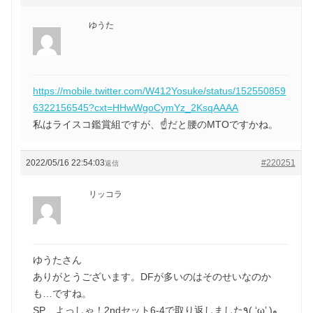
ゆうた
https://mobile.twitter.com/W412Yosuke/status/152550859
6322156545?cxt=HHwWgoCymYz_2KsqAAAA
私はライスコ鑑賞組ですが、☝️だと腰のMTOですかね。
2022/05/16 22:54:03
#220251
返信
リッコラ
ゆうたさん
ありがとうございます。DFが多いのはそのせいなのか
も…ですね。
SP、よっしゃ！2ndセット6-4で取り返しました٩( ‘ω’ )و