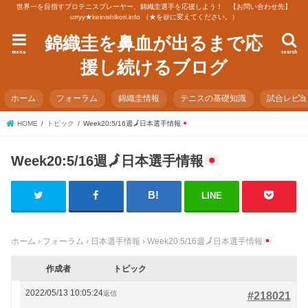
世界一を目指すプロテニスプレーヤー、錦織圭選手を応援しよう！ 【お問い合わせ先】
urryy★keinishikori.info （★を@に変えてください。）
錦織圭を鼻血が出るまで応
menu
search
援し続けるブログ
ホーム
フォーラム
錦織圭情報
テニスの基礎知識
試合レビ
HOME
トピック
Week20:5/16週
🗾
日本選手情報
Week20:5/16週
🗾
日本選手情報
LINE
ホーム
›
フォーラム
›
日本選手情報
›
Week20:5/16週
🗾
日本選手情報
作成者
トピック
2022/05/13 10:05:24
返信
#218021