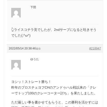
下団
👆ライスコチラ見でしたが、2ndサーブになると吐きそう
でした(;^ω^)
2022/05/14 20:38:46
#218947
返信
ゆうた
ヨシッ！ストレート勝ち！
昨年のプロスチェヨフCHのアンドゥハル戦以来の「クレ
ーでトップ100のクレーコーター討ち」を果たしました。
ただ厳しい事を書かせてもらうと、この勝利を活かすには