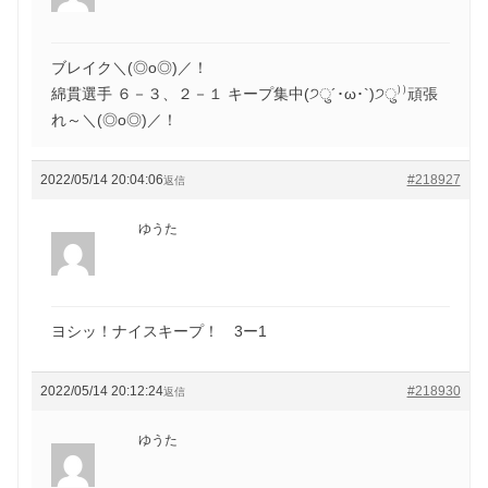
ブレイク＼(◎o◎)／！
綿貫選手 ６－３、２－１ キープ集中(੭ु´･ω･`)੭ु⁾⁾頑張
れ～＼(◎o◎)／！
2022/05/14 20:04:06
#218927
返信
ゆうた
ヨシッ！ナイスキープ！ 3ー1
2022/05/14 20:12:24
#218930
返信
ゆうた