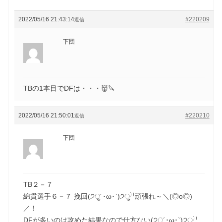
2022/05/16 21:43:14
#220209
返信
下団
TBの1本目でDFは・・・👹🔪
2022/05/16 21:50:01
#220210
返信
下団
TB２－７
綿貫選手６－７ 挽回(੭ु´･ω･`)੭ु⁾⁾頑張れ～＼(◎o◎)
／！
DFが多いのは攻めた結果なので仕方ない(੭ु´･ω･`)੭ु⁾⁾