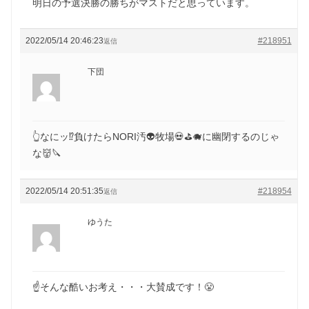
明日の予選決勝の勝ちがマストだと思っています。
2022/05/14 20:46:23
#218951
返信
下団
👆なにッ⁉負けたらNORI汚👽牧場💀⛳🐗に幽閉するのじゃ
な👹🔪
2022/05/14 20:51:35
#218954
返信
ゆうた
☝️そんな酷いお考え・・・大賛成です！😤