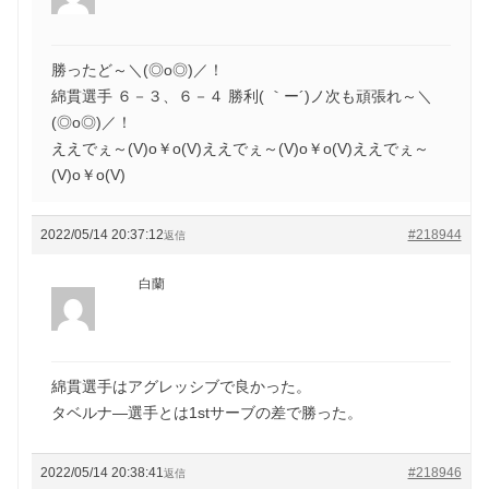
勝ったど～＼(◎o◎)／！
綿貫選手 ６－３、６－４ 勝利( ｀ー´)ノ次も頑張れ～＼
(◎o◎)／！
ええでぇ～(V)o￥o(V)ええでぇ～(V)o￥o(V)ええでぇ～
(V)o￥o(V)
2022/05/14 20:37:12
#218944
返信
白蘭
綿貫選手はアグレッシブで良かった。
タベルナ―選手とは1stサーブの差で勝った。
2022/05/14 20:38:41
#218946
返信