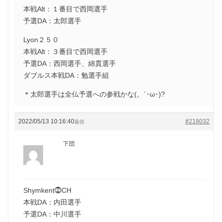
本戦Alt：１番目で西岡選手
予選DA：太郎選手
Lyon２５０
本戦Alt：３番目で西岡選手
予選DA：西岡選手、綿貫選手
ダブルス本戦DA：勉選手組
＊太郎選手は全仏予選への参戦かな(。´･ω･)?
2022/05/13 10:16:40
#218032
返信
下団
Shymkent⓶CH
本戦DA：内田選手
予選DA：中川選手