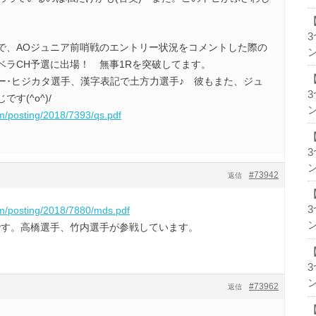
。
で、AOジュニア前哨戦のエントリー状況をコメントした際の
ン
ベラCH予選に出場！ 無事1Rを突破してます。
ー･ヒジカタ選手、漢字表記で土方力選手♪ 彼もまた、ジュ
す(^o^)/
ン
om/posting/2018/7393/qs.pdf
ン
#73942
返信
om/posting/2018/7880/mds.pdf
ン
です。高橋選手、竹内選手が参戦しています。
ン
#73962
返信