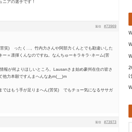
ュニアの選手です！
#73969
返信
W
W
(苦笑) ったく…。竹内力さんや阿部力くんとでも勘違いした
キー＝凛揮くんなのですね。なんちゅーキラキラ･ネーム(苦
W
は現地情報が何よりほしいところ。Lausanさま始め豪州在住の皆さ
げ
他力本願ですんまへんなあm(__)m
W
まではもう手が足りまへん(苦笑) でもチョー気になるササガ
#73973
返信