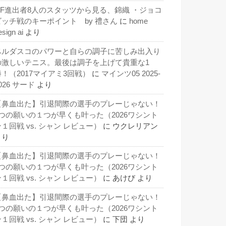
QF進出者8人のスタッツから見る、錦織 ・ジョコ
ビッチ戦のキーポイント by 禮さん
に
home
esign ai
より
ベルダスコのパワーと自らの調子に苦しみ出入り
の激しいテニス。最後は調子を上げて貴重な1
勝！（2017マイアミ3回戦）
に
マインツ05 2025-
026 サード
より
【鼻血出た】引退間際の選手のプレーじゃない！
3つの願いの１つが早くも叶った（2026ワシント
１回戦 vs. シャン レビュー）
に
ウクレリアン
より
【鼻血出た】引退間際の選手のプレーじゃない！
3つの願いの１つが早くも叶った（2026ワシント
１回戦 vs. シャン レビュー）
に
あけび
より
【鼻血出た】引退間際の選手のプレーじゃない！
3つの願いの１つが早くも叶った（2026ワシント
１回戦 vs. シャン レビュー）
に
下団
より