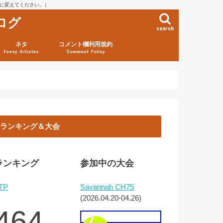
を@に変えてください。）
ログ
search
ネタ
コメント欄利用規約
Funny Articles
Comment Policy
ランキング＆大会
ランキング
参加中の大会
TP
Savannah CH75
(2026.04.20-04.26)
464