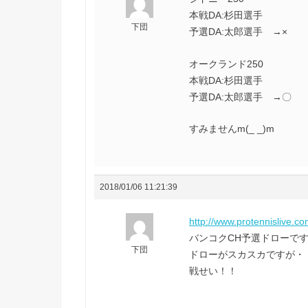
本戦DA:杉田選手
下団
予選DA:太郎選手 →×
オークランド250
本戦DA:杉田選手
予選DA:太郎選手 →〇
すみませんm(_ _)m
2018/01/06 11:21:39
http://www.protennislive.c
バンコクCH予選ドローで
下団
ドローがスカスカですが・・・
戦せい！！