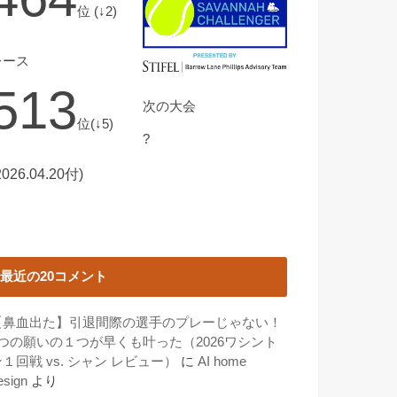
位 (↓2)
レース
513
次の大会
位(↓5)
?
2026.04.20付)
最近の20コメント
【鼻血出た】引退間際の選手のプレーじゃない！
3つの願いの１つが早くも叶った（2026ワシント
１回戦 vs. シャン レビュー）
に
AI home
esign
より