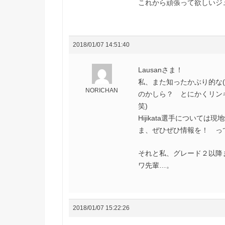
これから頑張って欲しいジ
2018/01/07 14:51:40
Lausanさま！
私、また知ったかぶり的な
NORICHAN
のかしら？ とにかくリン
笑)
Hijikata選手について
ま、ぜひぜひ情報を！ って
それと私、グレード２以降
ワ先輩…。
2018/01/07 15:22:26