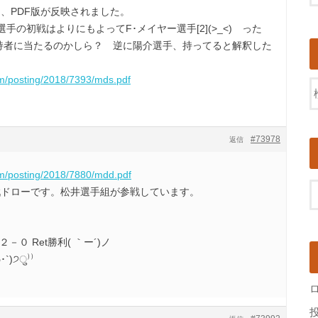
、PDF版が反映されました。
の初戦はよりにもよってF･メイヤー選手[2](>_<) った
保持者に当たるのかしら？ 逆に陽介選手、持ってると解釈した
om/posting/2018/7393/mds.pdf
#73978
返信
om/posting/2018/7880/mdd.pdf
戦ドローです。松井選手組が参戦しています。
０ Ret勝利( ｀ー´)ノ
)੭ु⁾⁾