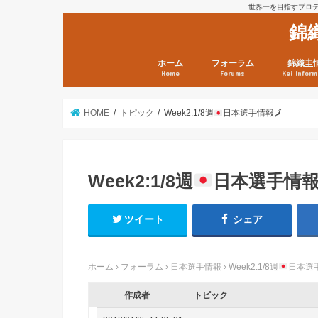
世界一を目指すプロテニ
錦
ホーム
フォーラム
錦織圭
Home
Forums
Kei Inform
日本選手情報
鼻血ブログラボ
鼻血ブログ分析班
Kei’s Me
錦織圭プ
錦織圭 戦
ランキン
錦織圭関
鼻血が出た
次は見とけ
日現在）
点）
HOME
トピック
Week2:1/8週
日本選手情報
🗾
Week2:1/8週
日本選手情
ツイート
シェア
ホーム
›
フォーラム
›
日本選手情報
›
Week2:1/8週
日本選
作成者
トピック