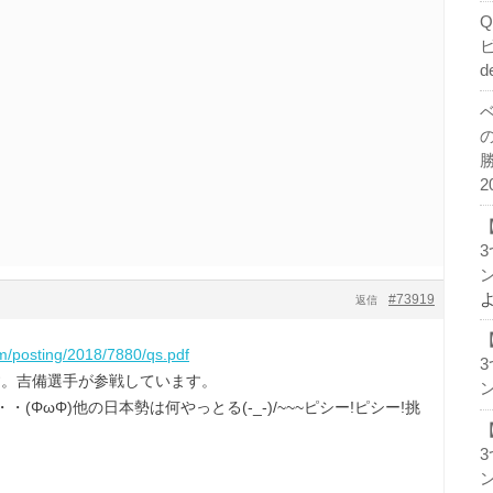
d
2
ン
#73919
返信
om/posting/2018/7880/qs.pdf
す。吉備選手が参戦しています。
ン
(ΦωΦ)他の日本勢は何やっとる(-_-)/~~~ピシー!ピシー!挑
ン