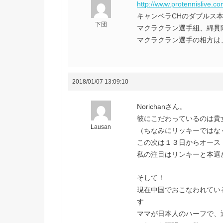
http://www.protennislive.c
キャンベラCHのダブルス
下団
マクラクラン選手組、綿貫
マクラクラン選手の相方は
2018/01/07 13:09:10
Norichanさん。
彼にこだわっているのは貴
Lausan
（ちなみにリッキーではな
この次は１３日からオーストラリ
私の注目はリンキーと本選から
そして！
現在中国でおこなわれているIT
す
ママが日本人のハーフで、