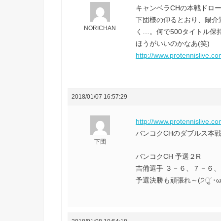
キャンベラCHの本戦ドロー
下団様の仰るとおり、陽介選手
NORICHAN
く…。何で500タイトル
ほうがいいのかなあ(笑)
http://www.protennislive.c
2018/01/07 16:57:29
http://www.protennislive.c
バンコクCHのダブルス本
下団
バンコクCH 予選２R
吉備選手 ３－６、７－６、２－
予選決勝も頑張れ～(੭ु´･ω･`