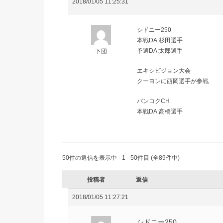
2018/01/05 11:25:31
シドニー250
本戦DA:杉田選手
予選DA:太郎選手
下団
エキシビジョン大会
クーヨンに西岡選手が参戦
バンコクCH
本戦DA:高橋選手
50件の返信を表示中 - 1 - 50件目 (全89件中)
投稿者
返信
2018/01/05 11:27:21
シドニー250