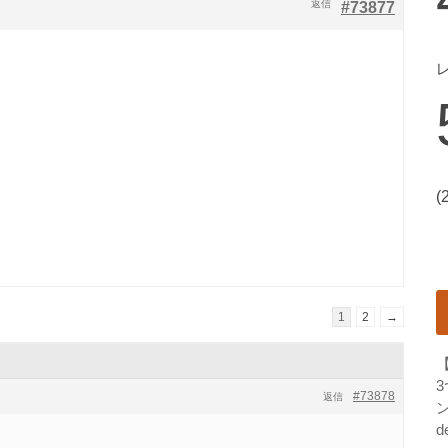
返信
#73877
(
1
2
→
#73878
返信
ン
d