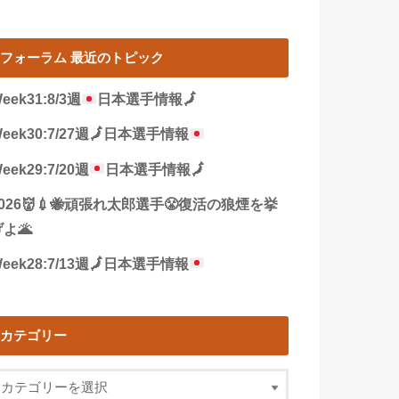
フォーラム 最近のトピック
eek31:8/3週
日本選手情報
🗾
eek30:7/27週
🗾
日本選手情報
eek29:7/20週
日本選手情報
🗾
2026👹💉🐝頑張れ太郎選手😤復活の狼煙を挙
よ🌋
eek28:7/13週
🗾
日本選手情報
カテゴリー