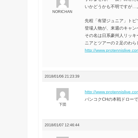
いかどうかも不明ですが…
NORICHAN
先程「有望ジュニア」トピ
登場人物が、来週のキャン
その名は日系豪州人リッキ
ニアとツアーの２足のわらじで
http://www.protennislive.c
2018/01/06 21:23:39
http://www.protennislive.c
バンコクCHの本戦ドロー
下団
2018/01/07 12:46:44