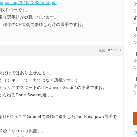
om/posting/2018/7393/mdd.pdf
本戦ドローです。
ン
陽介選手組が参戦しています。
、昨年のCH大会で優勝した時の選手ですね。
ン
#73963
返信
ン
女だけではありませんよ～。
くリンキー で 力ではなく凛揮です。）
アでスタートのITF Junior Grade1の予選ですね。
ン
出るDane Sweeny選手。
FジュニアGrade4で決勝に進出したJun Sasagawa選手で
通称「ササガワ先輩」。
@