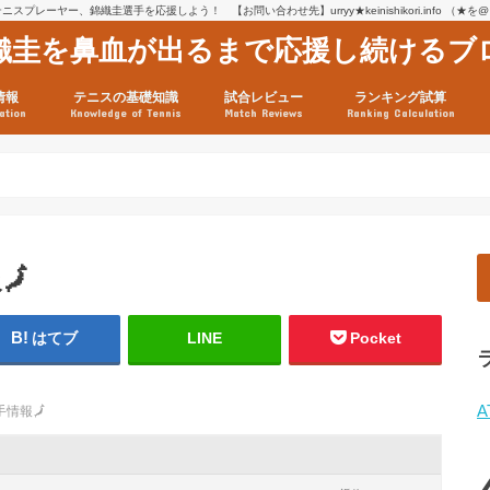
スプレーヤー、錦織圭選手を応援しよう！ 【お問い合わせ先】urryy★keinishikori.info （★
織圭を鼻血が出るまで応援し続けるブ
情報
テニスの基礎知識
試合レビュー
ランキング試算
ation
Knowledge of Tennis
Match Reviews
Ranking Calculation
ssage
ロフィール
績
グ推移
連グッズ
試合まとめ（2025年1月16
リスト（2021年8月10日時
ツアーの構造
ATPツアー ポイント表
テニス情報入手法
報
🗾
はてブ
LINE
Pocket
A
手情報
🗾