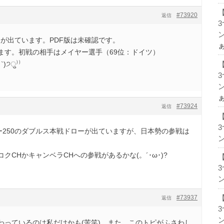
#73920
返信
ン
が出ています。PDF版は未確認です。
ます。初戦の相手はメイヤー選手（69位：ドイツ）
)੭ु⁾⁾
ン
#73924
返信
ー250のダブルス本戦ドローが出ていますが、日本勢の参戦は
ン
クCHかキャンベラCHへの参戦があるかな(。´･ω･)?
ン
#73937
返信
ン
わっているのは私だけかも(苦笑) また。このトピがふさわし