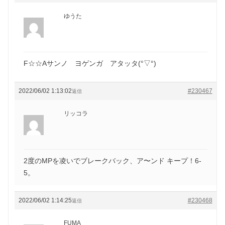
ゆうた
F☆☆Aサンノ ヨゲンガ アタッタ(°▽°)
2022/06/02 1:13:02
#230467
返信
リッコラ
2度のMPを凌いでブレークバック、ア〜ンド キープ！6-
5。
2022/06/02 1:14:25
#230468
返信
FUMA