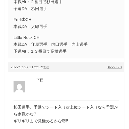
本戦Alt：２番目で杉田選手
予選DA：杉田選手
Forli⓺CH
本戦DA：太郎選手
Little Rock CH
本戦DA：守屋選手、内田選手、内山選手
予選Alt：１３番目で高橋選手
2022/05/27 21:55:15
#227178
返信
下団
杉田選手、予選でシード入りor上位シード入りなら予選か
ら参戦かな⁉️
ギリギリまで見極めるかな👹⁉️