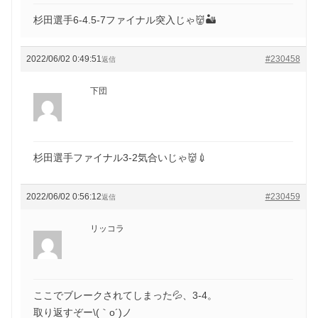
杉田選手6-4.5-7ファイナル突入じゃ👹🏜
2022/06/02 0:49:51
#230458
返信
下団
杉田選手ファイナル3-2気合いじゃ👹💉
2022/06/02 0:56:12
#230459
返信
リッコラ
ここでブレークされてしまった💦、3-4。
取り返すぞー\(｀o´)ノ