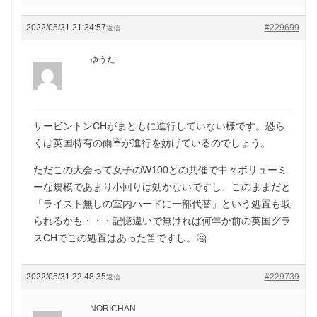
2022/05/31 21:34:57
#229699
返信
ゆうた
サービントンCHがまともに進行していない様です。恐ら
くは英国特有の雨☔️が進行を妨げているのでしょう。
ただこの大会って女子のW100との共催で中々ボリューミ
ーな規模であまり小回りは効かないですし、このままだと
「ライスト無しの室内ハードに一部代替」という処置も取
られるかも・・・記憶違いで無ければ何年か前の英国グラ
スCHでこの処置はあった筈ですし。🤔
2022/05/31 22:48:35
#229739
返信
NORICHAN