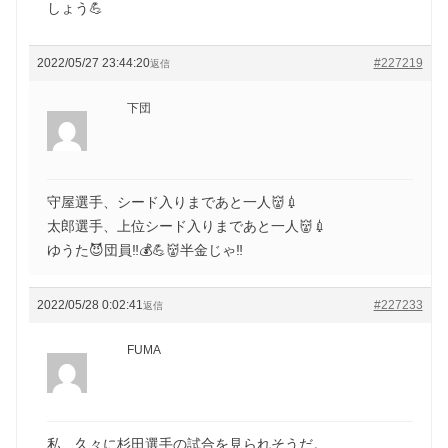
しょう💪
2022/05/27 23:44:20
#227219
返信
下団
守屋選手、シード入りまであと一人👹💉
太郎選手、上位シード入りまであと一人👹💉
ゆうた😈団員‼️💰💪👹半金じゃ‼️
2022/05/28 0:02:41
#227233
返信
FUMA
私、久々に杉田選手の試合を見られそうだ。