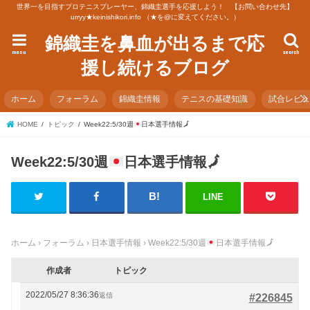
世界一を目指すプロテニスプレーヤー、錦織圭選手を応援しよう！ 【お問い合わせ先】
urryy★keinishikori.info （★を@に変えてください。）
錦織圭を鼻血が出るまで応
menu
search
援し続けるブログ
ホーム
フォーラム
錦織圭情報
テニスの基礎知識
試合レビ
HOME
トピック
Week22:5/30週
日本選手情報
🗾
Week22:5/30週
日本選手情報
🗾
LINE
ホーム
›
フォーラム
›
日本選手情報
›
Week22:5/30週
日本選手情報
🗾
作成者
トピック
2022/05/27 8:36:36
返信
#226845