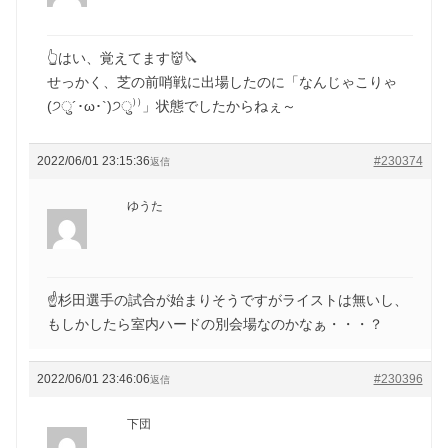
👆はい、覚えてます👹🔪
せっかく、芝の前哨戦に出場したのに「なんじゃこりゃ
(੭ु´･ω･`)੭ु⁾⁾」状態でしたからねぇ～
2022/06/01 23:15:36
#230374
返信
ゆうた
☝️杉田選手の試合が始まりそうですがライストは無いし、
もしかしたら室内ハードの別会場なのかなぁ・・・？
2022/06/01 23:46:06
#230396
返信
下団