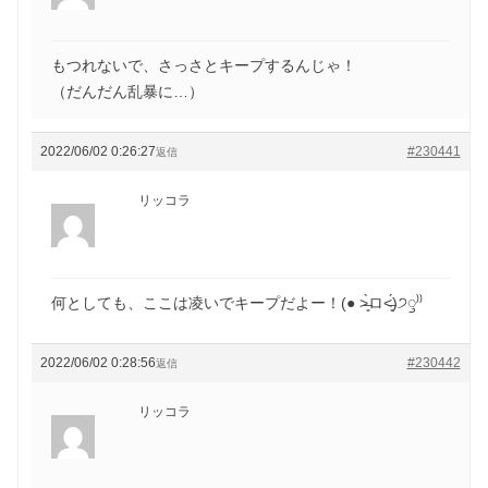
もつれないで、さっさとキープするんじゃ！
（だんだん乱暴に…）
2022/06/02 0:26:27
#230441
返信
リッコラ
何としても、ここは凌いでキープだよー！(● ˃̶͈̀ロ˂̶͈́)੭ꠥ⁾⁾
2022/06/02 0:28:56
#230442
返信
リッコラ