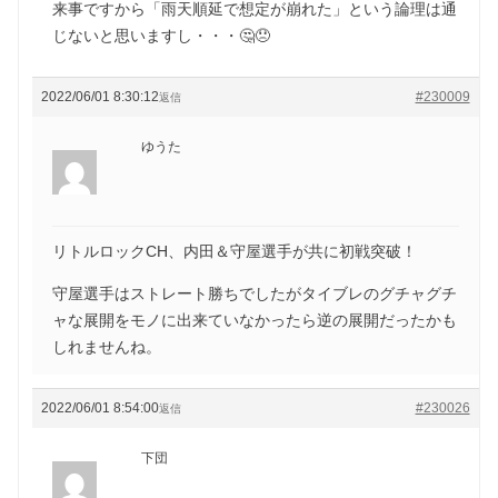
来事ですから「雨天順延で想定が崩れた」という論理は通
じないと思いますし・・・🤔😞
2022/06/01 8:30:12
#230009
返信
ゆうた
リトルロックCH、内田＆守屋選手が共に初戦突破！
守屋選手はストレート勝ちでしたがタイブレのグチャグチ
ャな展開をモノに出来ていなかったら逆の展開だったかも
しれませんね。
2022/06/01 8:54:00
#230026
返信
下団