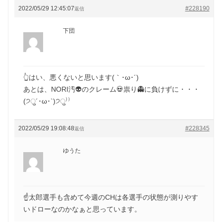
2022/05/29 12:45:07
#228190
返信
下団
👆はい、悪くないと思います(｀･ω･´)ゞ
あとは、NORI汚👽のクレーム💀祟り👻に負けずに・・・
(੭ु´･ω･`)੭ु⁾⁾
2022/05/29 19:08:48
#228345
返信
ゆうた
☝️太郎選手も含めて今週のCHは各選手の状態が測りやす
いドローなのかなぁと思っています。