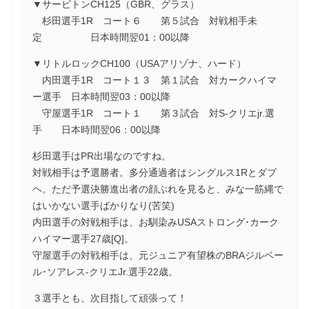
▼サービトンCH125（GBR、グラス）
杉田選手1R コート６ 第５試合 対戦相手未
定 日本時間翌01：00以降
▼リトルロックCH100（USAアリゾナ、ハード）
内田選手1R コート１３ 第１試合 対カークハイマ
ー選手 日本時間翌03：00以降
守屋選手1R コート１ 第３試合 対S-クリエjr.選
手 日本時間翌06：00以降
杉田選手はPR出場なのですね。
対戦相手は予選勝者。多分通過者はシングルス1Rとダブ
ヘ。ただ予選決勝進出者の顔ぶれを見ると、みな一筋縄で
はいかない選手ばかりなり(苦笑)
内田選手の対戦相手は、お馴染みUSAストロング･カーク
ハイマー選手27歳[Q]。
守屋選手の対戦相手は、元ジュニア有望株のBRAジルベー
ル･ソアレス-クリエJr.選手22歳。
３選手とも、次目指して頑張って！