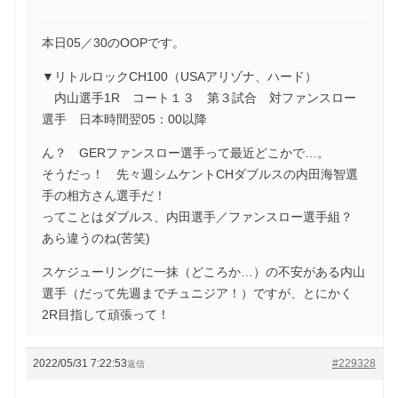
本日05／30のOOPです。
▼リトルロックCH100（USAアリゾナ、ハード）
内山選手1R コート１３ 第３試合 対ファンスロー
選手 日本時間翌05：00以降
ん？ GERファンスロー選手って最近どこかで…。
そうだっ！ 先々週シムケントCHダブルスの内田海智選
手の相方さん選手だ！
ってことはダブルス、内田選手／ファンスロー選手組？
あら違うのね(苦笑)
スケジューリングに一抹（どころか…）の不安がある内山
選手（だって先週までチュニジア！）ですが、とにかく
2R目指して頑張って！
2022/05/31 7:22:53
#229328
返信