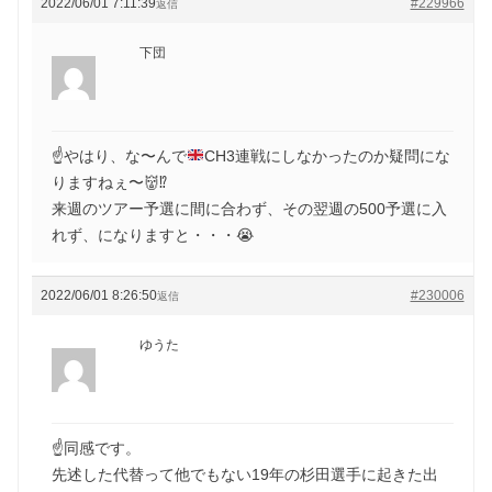
2022/06/01 7:11:39
#229966
返信
下団
☝️
やはり、な〜んで
CH3連戦にしなかったのか疑問にな
りますねぇ〜
👹
⁉️
来週のツアー予選に間に合わず、その翌週の500予選に入
れず、になりますと・・・😭
2022/06/01 8:26:50
#230006
返信
ゆうた
☝️同感です。
先述した代替って他でもない19年の杉田選手に起きた出