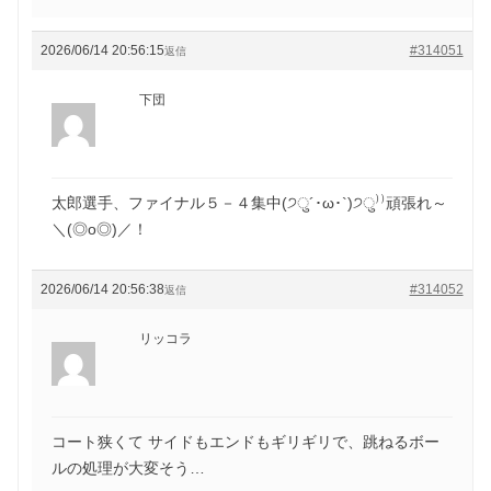
2026/06/14 20:56:15
#314051
返信
下団
太郎選手、ファイナル５－４集中(੭ु´･ω･`)੭ु⁾⁾頑張れ～
＼(◎o◎)／！
2026/06/14 20:56:38
#314052
返信
リッコラ
コート狭くて サイドもエンドもギリギリで、跳ねるボー
ルの処理が大変そう…