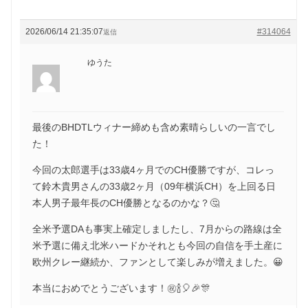
2026/06/14 21:35:07
#314064
返信
ゆうた
最後のBHDTLウィナー締めも含め素晴らしいの一言でし
た！
今回の太郎選手は33歳4ヶ月でのCH優勝ですが、コレっ
て鈴木貴男さんの33歳2ヶ月（09年横浜CH）を上回る日
本人男子最年長のCH優勝となるのかな？🤔
全米予選DAも事実上確定しましたし、7月からの路線は全
米予選に備え北米ハードかそれとも今回の自信を手土産に
欧州クレー継続か、ファンとして楽しみが増えました。😀
本当におめでとうございます！㊗️🍾🎈🎉🎊