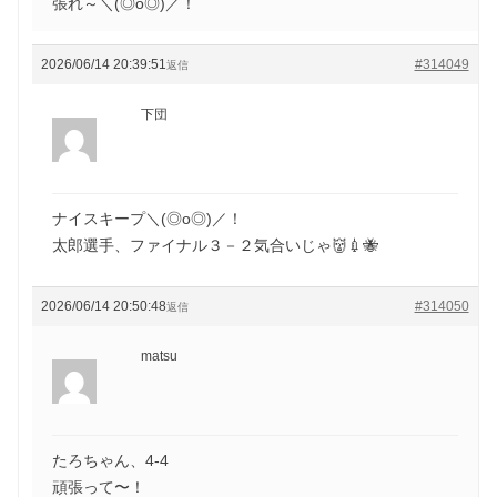
張れ～＼(◎o◎)／！
2026/06/14 20:39:51
#314049
返信
下団
ナイスキープ＼(◎o◎)／！
太郎選手、ファイナル３－２気合いじゃ👹💉🐝
2026/06/14 20:50:48
#314050
返信
matsu
たろちゃん、4-4
頑張って〜！