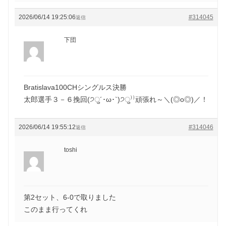
2026/06/14 19:25:06
#314045
返信
下団
Bratislava100CHシングルス決勝
太郎選手３－６挽回(੭ु´･ω･`)੭ु⁾⁾頑張れ～＼(◎o◎)／！
2026/06/14 19:55:12
#314046
返信
toshi
第2セット、6-0で取りました
このまま行ってくれ