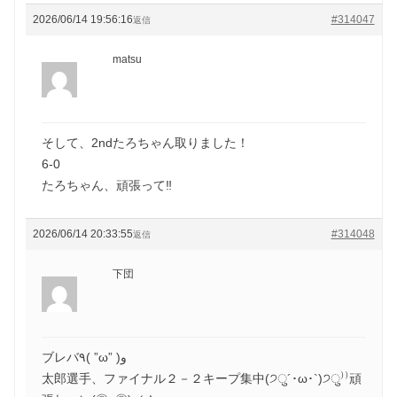
2026/06/14 19:56:16
#314047
返信
matsu
そして、2ndたろちゃん取りました！
6-0
たろちゃん、頑張って‼️
2026/06/14 20:33:55
#314048
返信
下団
ブレバ٩( ”ω” )و
太郎選手、ファイナル２－２キープ集中(੭ु´･ω･`)੭ु⁾⁾頑