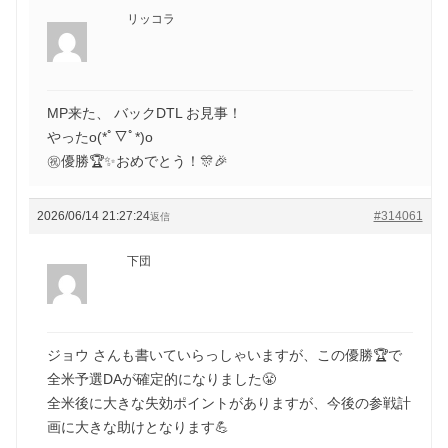
リッコラ
MP来た、 バックDTL お見事！
やったo(*ﾟ▽ﾟ*)o
㊗️優勝🏆✨おめでとう！🎊🎉
2026/06/14 21:27:24
#314061
返信
下団
ジョウ さんも書いていらっしゃいますが、この優勝🏆で
全米予選DAが確定的になりました😤
全米後に大きな失効ポイントがありますが、今後の参戦計
画に大きな助けとなります💪