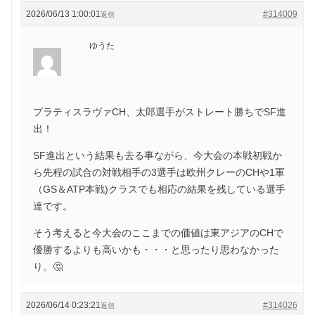
2026/06/13 1:00:01
#314009
返信
ゆうた
プラティスラヴァCH、太郎選手がストレート勝ちでSF進
出！
SF進出という結果も去る事ながら、今大会の本戦初戦か
ら先程の試合の対戦相手の3選手は欧州クレーのCHや1軍
（GS＆ATP本戦)クラスでも相応の結果を残している選手
達です。
そう考えると今大会のここまでの価値は東アジアのCHで
優勝するよりも高いかも・・・と思ったり思わなかった
り。🤔
2026/06/14 0:23:21
#314026
返信