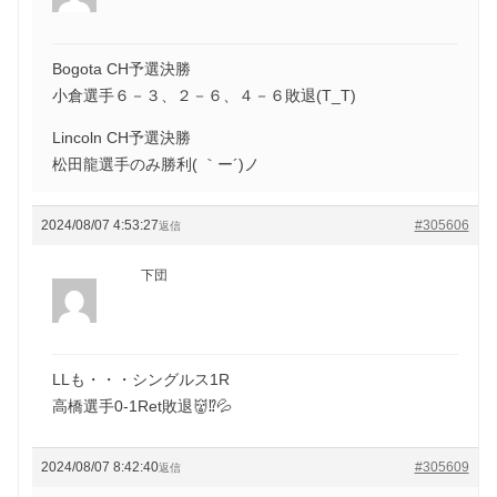
Bogota CH予選決勝
小倉選手６－３、２－６、４－６敗退(T_T)
Lincoln CH予選決勝
松田龍選手のみ勝利( ｀ー´)ノ
2024/08/07 4:53:27
#305606
返信
下団
LLも・・・シングルス1R
高橋選手0-1Ret敗退👹⁉️💦
2024/08/07 8:42:40
#305609
返信