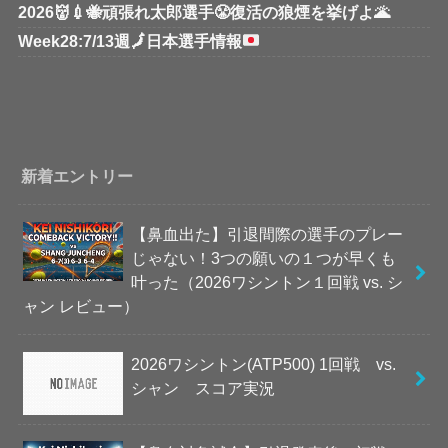
2026👹💉🐝頑張れ太郎選手😤復活の狼煙を挙げよ🌋
Week28:7/13週
🗾
日本選手情報
新着エントリー
【鼻血出た】引退間際の選手のプレー
じゃない！3つの願いの１つが早くも
叶った（2026ワシントン１回戦 vs. シ
ャン レビュー）
2026ワシントン(ATP500) 1回戦 vs.
シャン スコア実況