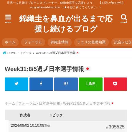
世界一を目指すプロテニスプレーヤー、錦織圭選手を応援しよう！ 【お問い合わせ先】
urryy★keinishikori.info （★を@に変えてください。）
錦織圭を鼻血が出るまで応
menu
search
援し続けるブログ
ホーム
フォーラム
錦織圭情報
テニスの基礎知識
試合レビ
HOME
トピック
Week31:8/5週
🗾
日本選手情報
Week31:8/5週
🗾
日本選手情報
LINE
ホーム
›
フォーラム
›
日本選手情報
›
Week31:8/5週
🗾
日本選手情報
作成者
トピック
2024/08/02 10:10:08
返信
#305525