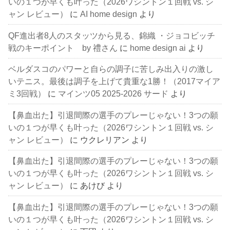
いの１つが早くも叶った（2026ワシントン１回戦 vs. シ
ャン レビュー）
に
AI home design
より
QF進出者8人のスタッツから見る、錦織 ・ジョコビッチ
戦のキーポイント by 禮さん
に
home design ai
より
ベルダスコのパワーと自らの調子に苦しみ出入りの激し
いテニス。最後は調子を上げて貴重な1勝！（2017マイア
ミ3回戦）
に
マインツ05 2025-2026 サード
より
【鼻血出た】引退間際の選手のプレーじゃない！3つの願
いの１つが早くも叶った（2026ワシントン１回戦 vs. シ
ャン レビュー）
に
ウクレリアン
より
【鼻血出た】引退間際の選手のプレーじゃない！3つの願
いの１つが早くも叶った（2026ワシントン１回戦 vs. シ
ャン レビュー）
に
あけび
より
【鼻血出た】引退間際の選手のプレーじゃない！3つの願
いの１つが早くも叶った（2026ワシントン１回戦 vs. シ