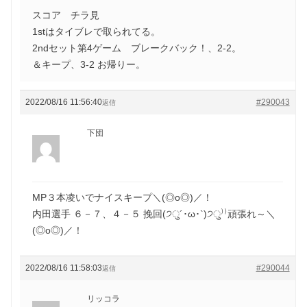
スコア チラ見
1stはタイブレで取られてる。
2ndセット第4ゲーム ブレークバック！、2-2。
＆キープ、3-2 お帰りー。
2022/08/16 11:56:40
#290043
返信
下団
MP３本凌いでナイスキープ＼(◎o◎)／！
内田選手 ６－７、４－５ 挽回(੭ु´･ω･`)੭ु⁾⁾頑張れ～＼
(◎o◎)／！
2022/08/16 11:58:03
#290044
返信
リッコラ