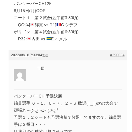
バンクーバーCH125
8月15日(月)OOP
コート１ 第２試合(翌午前3:30頃)
QC:[4]
綿貫 vs [11]
C.シデフ
ポリゴン 第４試合(翌午前6:30頃)
R32:
内田 vs
E.イメル
2022/08/16 7:33:04
#290034
返信
下団
バンクーバーCH 予選決勝
綿貫選手 ６－１、６－７、２－６ 敗退(T_T)次の大会で
頑張れ～(੭ु´･ω･`)੭ु⁾⁾
予選１，２シードも予選決勝で敗退してますので、綿貫選
手は３番目・・・
LL復活の可能性は無さそうです。