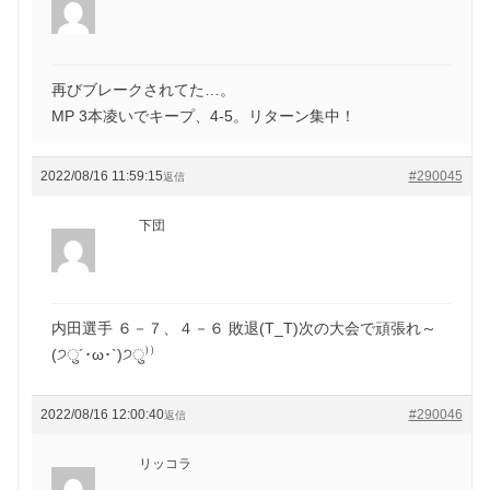
再びブレークされてた…。
MP 3本凌いでキープ、4-5。リターン集中！
2022/08/16 11:59:15
#290045
返信
下団
内田選手 ６－７、４－６ 敗退(T_T)次の大会で頑張れ～
(੭ु´･ω･`)੭ु⁾⁾
2022/08/16 12:00:40
#290046
返信
リッコラ