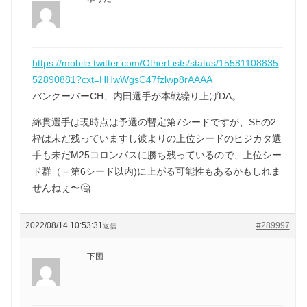
https://mobile.twitter.com/OtherLists/status/15581108835
52890881?cxt=HHwWgsC47fzlwp8rAAAA
バンクーバーCH、内田選手が本戦繰り上げDA。
綿貫選手は現時点は予選の暫定第7シードですが、SEの2
枠は未だ残っていますし彼よりの上位シードのヒジカタ選
手も未だM25コロンバスに勝ち残っているので、上位シー
ド群（＝第6シード以内)に上がる可能性もあるかもしれま
せんねぇ〜🤔
2022/08/14 10:53:31
#289997
返信
下団