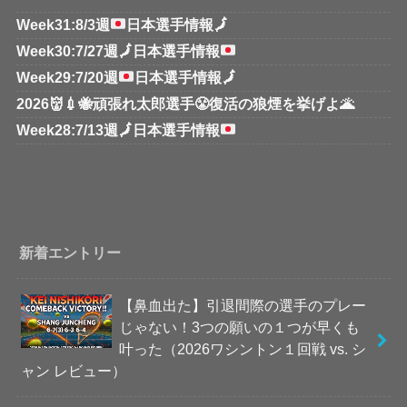
Week31:8/3週
日本選手情報
🗾
Week30:7/27週
🗾
日本選手情報
Week29:7/20週
日本選手情報
🗾
2026👹💉🐝頑張れ太郎選手😤復活の狼煙を挙げよ🌋
Week28:7/13週
🗾
日本選手情報
新着エントリー
【鼻血出た】引退間際の選手のプレー
じゃない！3つの願いの１つが早くも
叶った（2026ワシントン１回戦 vs. シ
ャン レビュー）