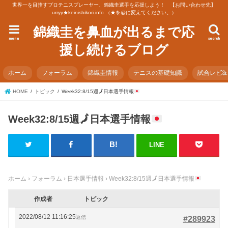
世界一を目指すプロテニスプレーヤー、錦織圭選手を応援しよう！ 【お問い合わせ先】
urryy★keinishikori.info （★を@に変えてください。）
錦織圭を鼻血が出るまで応
menu
search
援し続けるブログ
ホーム
フォーラム
錦織圭情報
テニスの基礎知識
試合レビ
HOME
トピック
Week32:8/15週
🗾
日本選手情報
Week32:8/15週
🗾
日本選手情報
LINE
ホーム
›
フォーラム
›
日本選手情報
›
Week32:8/15週
🗾
日本選手情報
作成者
トピック
2022/08/12 11:16:25
返信
#289923