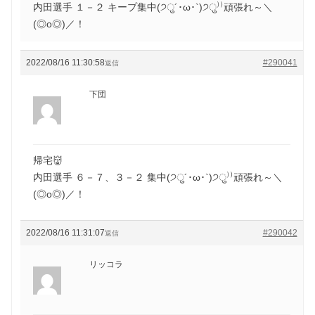
内田選手 １－２ キープ集中(੭ु´･ω･`)੭ु⁾⁾頑張れ～＼
(◎o◎)／！
2022/08/16 11:30:58
#290041
返信
下団
帰宅👹
内田選手 ６－７、３－２ 集中(੭ु´･ω･`)੭ु⁾⁾頑張れ～＼
(◎o◎)／！
2022/08/16 11:31:07
#290042
返信
リッコラ