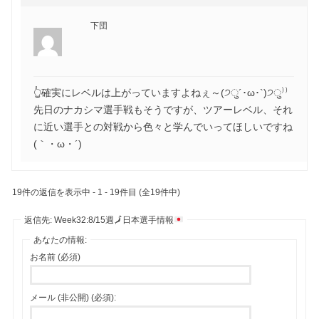
下団
👆確実にレベルは上がっていますよねぇ～(੭ु´･ω･`)੭ु⁾⁾
先日のナカシマ選手戦もそうですが、ツアーレベル、それ
に近い選手との対戦から色々と学んでいってほしいですね
(｀・ω・´)ゞ
19件の返信を表示中 - 1 - 19件目 (全19件中)
返信先: Week32:8/15週
🗾
日本選手情報
あなたの情報:
お名前 (必須)
メール (非公開) (必須):