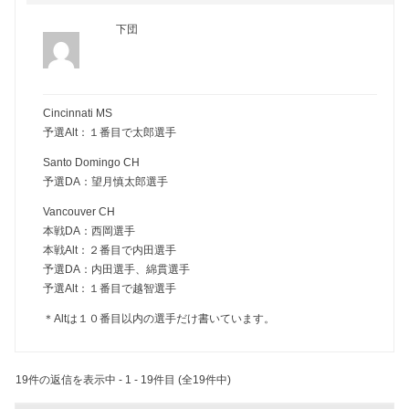
下団
Cincinnati MS
予選Alt：１番目で太郎選手
Santo Domingo CH
予選DA：望月慎太郎選手
Vancouver CH
本戦DA：西岡選手
本戦Alt：２番目で内田選手
予選DA：内田選手、綿貫選手
予選Alt：１番目で越智選手
＊Altは１０番目以内の選手だけ書いています。
19件の返信を表示中 - 1 - 19件目 (全19件中)