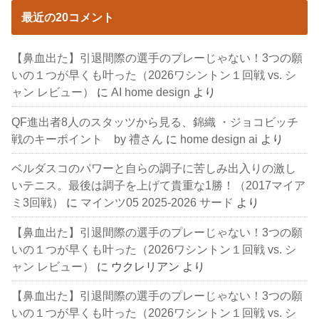
最近の20コメント
【鼻血出た】引退間際の選手のプレーじゃない！3つの願
いの１つが早くも叶った（2026ワシントン１回戦 vs. シ
ャン レビュー）
に
AI home design
より
QF進出者8人のスタッツから見る、錦織 ・ジョコビッチ
戦のキーポイント by 禮さん
に
home design ai
より
ベルダスコのパワーと自らの調子に苦しみ出入りの激し
いテニス。最後は調子を上げて貴重な1勝！（2017マイア
ミ3回戦）
に
マインツ05 2025-2026 サード
より
【鼻血出た】引退間際の選手のプレーじゃない！3つの願
いの１つが早くも叶った（2026ワシントン１回戦 vs. シ
ャン レビュー）
に
ウクレリアン
より
【鼻血出た】引退間際の選手のプレーじゃない！3つの願
いの１つが早くも叶った（2026ワシントン１回戦 vs. シ