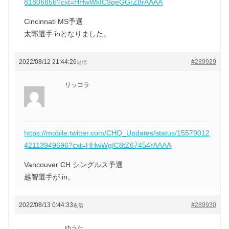
81806856?cxt=HHwWkIC9qeGGrZ8rAAAA
Cincinnati MS予選
太郎選手 inとなりました。
2022/08/12 21:44:26
#289929
返信
リッコラ
https://mobile.twitter.com/CHQ_Updates/status/15579012
42113949696?cxt=HHwWgIC8tZ67454rAAAA
Vancouver CH シングルス予選
越智選手が in。
2022/08/13 0:44:33
#289930
返信
ゆうた