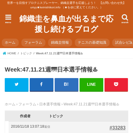
世界一を目指すプロテニスプレーヤー、錦織圭選手を応援しよう！ 【お問い合わせ先】
urryy★keinishikori.info （★を@に変えてください。）
錦織圭を鼻血が出るまで応
menu
search
援し続けるブログ
ホーム
フォーラム
錦織圭情報
テニスの基礎知識
試合レビ
HOME
トピック
Week:47.11.21週🌁日本選手情報♨️
Week:47.11.21週🌁日本選手情報♨️
LINE
ホーム
›
フォーラム
›
日本選手情報
›
Week:47.11.21週🌁日本選手情報♨️
作成者
トピック
2016/11/18 13:07:18
返信
#33283