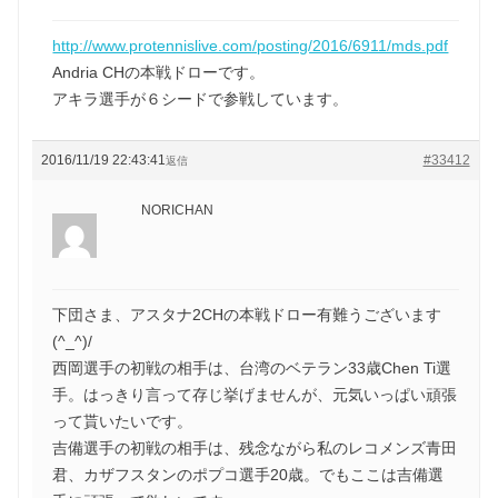
http://www.protennislive.com/posting/2016/6911/mds.pdf
Andria CHの本戦ドローです。
アキラ選手が６シードで参戦しています。
2016/11/19 22:43:41
#33412
返信
NORICHAN
下団さま、アスタナ2CHの本戦ドロー有難うございます
(^_^)/
西岡選手の初戦の相手は、台湾のベテラン33歳Chen Ti選
手。はっきり言って存じ挙げませんが、元気いっぱい頑張
って貰いたいです。
吉備選手の初戦の相手は、残念ながら私のレコメンズ青田
君、カザフスタンのポプコ選手20歳。でもここは吉備選