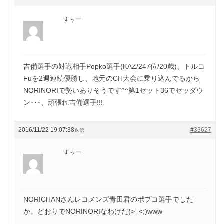
すぅー
吉備選手の対戦相手Popko選手(KAZ/247位/20歳)、トルコ
Fuを2週連続優勝し、地元のCH大会に乗り込んでるから
NORINORIで勢いありそうです^^第1セット36でセッダウ
ン･･･、頑張れ吉備選手!!!
2016/11/22 19:07:38
#33627
返信
すぅー
NORICHANさんレコメンズ青田君のポプコ選手でした
か。どおりでNORINORIなわけだ(>_<;)www