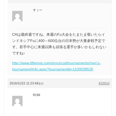
すぅー
CHは最終週ですね。来週のFu大会をたまたま覗いたらイ
ンドネシアFuに400～600位台の日本勢が大量参戦予定で
す。若手中心に来週以降も頑張る選手が多いかもしれない
ですね♪
http://www.itftennis.com/procircuit/tournaments/men’s-
tournament/info.aspx?tournamentid=1100038526
2016/11/22 11:23:49
#33610
返信
ROM