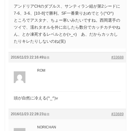
アンドリアCHのダブルス、サンティラン組が第2シードに
7-6、3-6、[10-8]で勝利。SF一番乗りおめでとう(^O^)
ところでアスタナ、ちょー寒いみたいですね。西岡選手の
ツイで、濡れタオルを外に出したら数分でカッチカチやね
ん、とか凍死するレベルとか(>_<) あ、だからカッカし
たりキレたりしないのね(笑)
2016/11/23 22:16:49
#33688
返信
ROM
頭が自然に冷える(^_^)v
2016/11/23 22:28:23
#33689
返信
NORICHAN