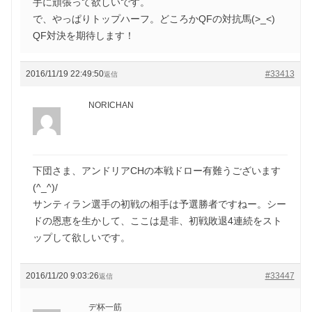
手に頑張って欲しいです。
で、やっぱりトップハーフ。どころかQFの対抗馬(>_<)
QF対決を期待します！
2016/11/19 22:49:50
#33413
返信
NORICHAN
下団さま、アンドリアCHの本戦ドロー有難うございます
(^_^)/
サンティラン選手の初戦の相手は予選勝者ですねー。シー
ドの恩恵を生かして、ここは是非、初戦敗退4連続をスト
ップして欲しいです。
2016/11/20 9:03:26
#33447
返信
デ杯一筋