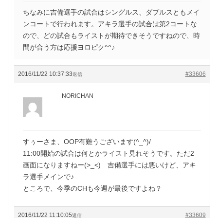
ちなみに吉備選手の試合はシングルス、ダブルスともメイ
ンコートで行われます。アキラ選手の試合は第2コートな
ので、どの試合もライストが期待できそうですねので、時
間が合う方は応援ヨロピク^^♪
2016/11/22 10:37:33
#33606
返信
NORICHAN
すぅーさま、OOP有難うございます(^_^)/
11:00開始の試合は何とかライスト見れそうです。ただ2
画面になりますねー(>_<) 吉備選手には悪いけど、アキ
ラ選手メインで♪
ところで、今季のCHも今週が最後ですよね？
2016/11/22 11:10:05
#33609
返信