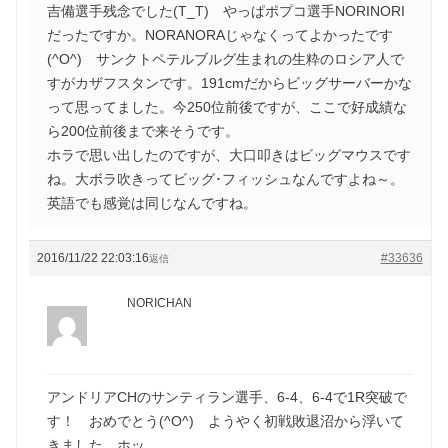
吉備選手残念でした(T_T) やっぱポプコ選手NORINORI
だったですか。NORANORAじゃなくってよかったです
(^O^) サンクトペテルブルグ生まれの生粋のロシア人で
すがカザフスタンです。191cmだからビッグサーバーかな
って思ってました。今250位前後ですが、ここで好成績な
ら200位前後まで来そうです。
ホラで思い出したのですが、大口叩きはビッグマウスです
ね。大ボラ吹きってビッグ･フィッシュなんですよね～。
英語でも感覚は同じなんですね。
2016/11/22 22:03:16
#33636
返信
NORICHAN
アンドリアCHのサンティラン選手、6-4、6-4で1R突破で
す！ おめでとう(^O^) ようやく初戦敗退沼から浮いて
きました、ホッ。