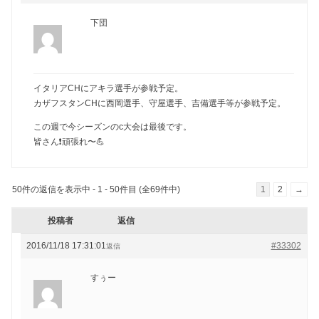
下団
イタリアCHにアキラ選手が参戦予定。
カザフスタンCHに西岡選手、守屋選手、吉備選手等が参戦予定。
この週で今シーズンのc大会は最後です。
皆さん❗️頑張れ〜💪
50件の返信を表示中 - 1 - 50件目 (全69件中)
1
2
→
投稿者
返信
2016/11/18 17:31:01
#33302
返信
すぅー