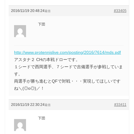
2016/11/19 20:48:24
#33405
返信
下団
http://www.protennislive.com/posting/2016/7614/mds.pdf
アスタナ２ CHの本戦ドローです。
１シードで西岡選手、７シードで吉備選手が参戦していま
す。
両選手が勝ち進むとQFで対戦・・・実現してほしいです
ね＼(◎o◎)／！
2016/11/19 22:30:24
#33411
返信
下団