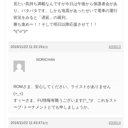
見たい気持ち満載なんですが今日は午後から保護者会があ
り。バタバタです。しかも地震があったせいで電車の運行
状況をみると「遅延」の羅列。
勝ち進めー！！そして明日以降応援させて！！
*\(^o^)/*
2016/11/22 11:33:19
#33613
返信
NORICHAN
ROMさま、安心してください。ライストがありません
(>_<)
すぅーさま、FU情報有難うございます(^_^)/ これをスト
ーブ･トーナメントとでも申しましょうか。
2016/11/22 11:43:47
#33614
返信