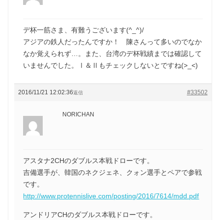
デ杯一筋さま、有難うございます(^_^)/
アジアの鉄人だったんですか！ 陳さんって多いのでなか
なか覚えられず…。また、台湾のデ杯戦績までは確認して
いませんでした。Ⅰ＆Ⅱもチェックしないとですね(>_<)
2016/11/21 12:02:36
#33502
返信
NORICHAN
アスタナ2CHのダブルス本戦ドローです。
吉備選手が、韓国のネクジェネ、クォン選手とペアで参戦
です。
http://www.protennislive.com/posting/2016/7614/mdd.pdf
アンドリアCHのダブルス本戦ドローです。