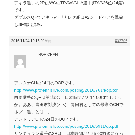
アキラ選手の2RはWCのTRAVAGLIA選手(ITA/326位/24歳)
です。
ダブルスQFでアキラ/ベドナレク組は#2シードペアを撃破
しSF進出済み♪
2016/11/24 10:15:01
#33705
返信
NORICHAN
アスタナCHの24日のOOPです。
http://www.protennislive.com/posting/2016/7614/op.pdf
西岡選手のQFは第1試合、日本時間だと14:00頃でしょう
か。ああ、青田君対決(>_<) 青田君としての最期のCHで
ポプコ選手とは…。
アンドリアCHの24日のOOPです。
http://www.protennislive.com/posting/2016/6911/op.pdf
サンティラン選手の2Rは、日本時間だと25:00前後になっ