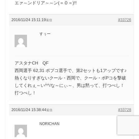
エァ～ンドリア～～ン(＝Ｏ＝)!!
2016/11/24 15:11:19
#33726
返信
すぅー
アスタナCH QF
西岡選手 62,31 ポプコ選手で、第2セットも1アップです♪
熱くなりすぎないクール・西岡で、クール・ポPコを撃破
してくれぇ～い^^/な～にぃ～、男は黙って、打つべし！
打つべし！
2016/11/24 15:38:44
#33728
返信
NORICHAN