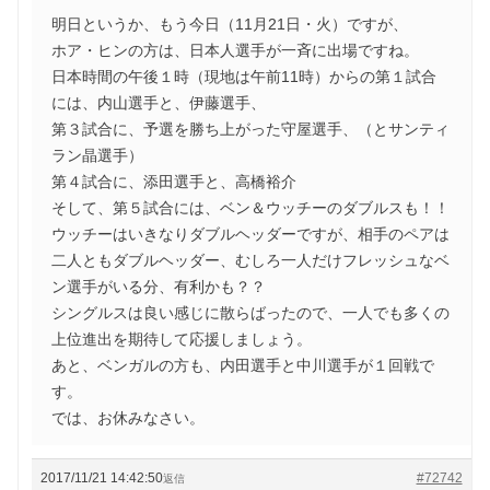
明日というか、もう今日（11月21日・火）ですが、
ホア・ヒンの方は、日本人選手が一斉に出場ですね。
日本時間の午後１時（現地は午前11時）からの第１試合
には、内山選手と、伊藤選手、
第３試合に、予選を勝ち上がった守屋選手、（とサンティ
ラン晶選手）
第４試合に、添田選手と、高橋裕介
そして、第５試合には、ベン＆ウッチーのダブルスも！！
ウッチーはいきなりダブルヘッダーですが、相手のペアは
二人ともダブルヘッダー、むしろ一人だけフレッシュなベ
ン選手がいる分、有利かも？？
シングルスは良い感じに散らばったので、一人でも多くの
上位進出を期待して応援しましょう。
あと、ベンガルの方も、内田選手と中川選手が１回戦で
す。
では、お休みなさい。
2017/11/21 14:42:50
#72742
返信