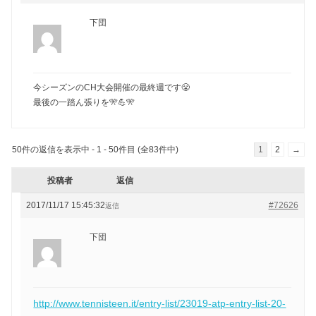
下団
今シーズンのCH大会開催の最終週です😤
最後の一踏ん張りを🎌💪🎌
50件の返信を表示中 - 1 - 50件目 (全83件中)
1
2
→
投稿者
返信
2017/11/17 15:45:32
#72626
返信
下団
http://www.tennisteen.it/entry-list/23019-atp-entry-list-20-