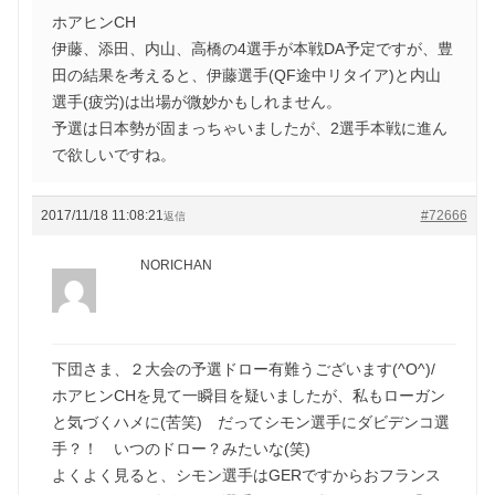
ホアヒンCH
伊藤、添田、内山、高橋の4選手が本戦DA予定ですが、豊
田の結果を考えると、伊藤選手(QF途中リタイア)と内山
選手(疲労)は出場が微妙かもしれません。
予選は日本勢が固まっちゃいましたが、2選手本戦に進ん
で欲しいですね。
2017/11/18 11:08:21
#72666
返信
NORICHAN
下団さま、２大会の予選ドロー有難うございます(^O^)/
ホアヒンCHを見て一瞬目を疑いましたが、私もローガン
と気づくハメに(苦笑) だってシモン選手にダビデンコ選
手？！ いつのドロー？みたいな(笑)
よくよく見ると、シモン選手はGERですからおフランス