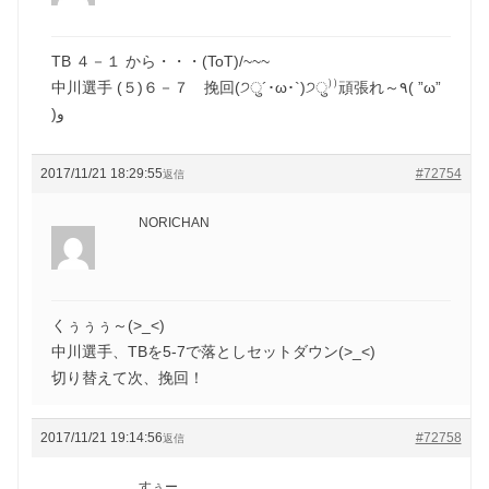
TB ４－１ から・・・(ToT)/~~~
中川選手 (５)６－７ 挽回(੭ु´･ω･`)੭ु⁾⁾頑張れ～٩( ”ω”
)و
2017/11/21 18:29:55
#72754
返信
NORICHAN
くぅぅぅ～(>_<)
中川選手、TBを5-7で落としセットダウン(>_<)
切り替えて次、挽回！
2017/11/21 19:14:56
#72758
返信
すぅー