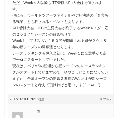
ただ、Week４８以降もITF管轄のFu大会は開催されま
す。
他にも、ワールドツアーファイナルやデ杯決勝の「名誉あ
る残業」とも称されるイベントもあります。
ATP管轄大会、ITFの主要大会が終了するWeek４７が一応
の２０１７年シーズンの締め括りで、
Week１、ブリスベン２５０等が開催される週が２０１８
年の新シーズンの開幕週となります。
レースランキングも導入当初は、Week１に全選手が０点
で一斉にスタートしていました。
現在は、パリMSの翌週から翌シーズンのレースランキン
グがスタートしていますので、ややこしいことになってい
ますが、全豪オープンの開幕２週前のWeek１が新シーズ
ンのスタートと考えて頂ければと思います(｀・ω・´)ゞ
2017/11/18 15:32:52
#72672
返信
下団