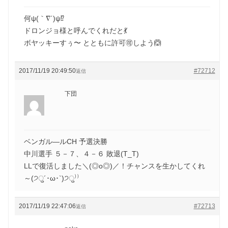
何ψ(｀∇´)ψ⁉️
ドロンジョ様と呼んでくれだと💃
ボヤッキーすぅ〜 とともに許可🉑しよう🙆
2017/11/19 20:49:50
#72712
返信
下団
ベンガル―ルCH 予選決勝
中川選手 ５－７、４－６ 敗退(T_T)
LLで復活しました＼(◎o◎)／！チャンスを生かしてくれ
～(੭ु´･ω･`)੭ु⁾⁾
2017/11/19 22:47:06
#72713
返信