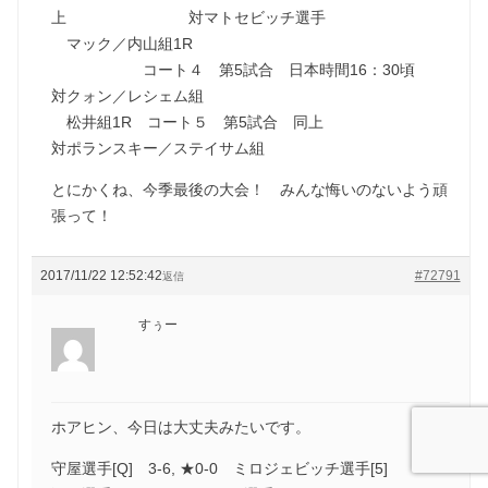
上 対マトセビッチ選手
マック／内山組1R
コート４ 第5試合 日本時間16：30頃
対クォン／レシェム組
松井組1R コート５ 第5試合 同上
対ポランスキー／ステイサム組
とにかくね、今季最後の大会！ みんな悔いのないよう頑
張って！
2017/11/22 12:52:42
#72791
返信
すぅー
ホアヒン、今日は大丈夫みたいです。
守屋選手[Q] 3-6, ★0-0 ミロジェビッチ選手[5]