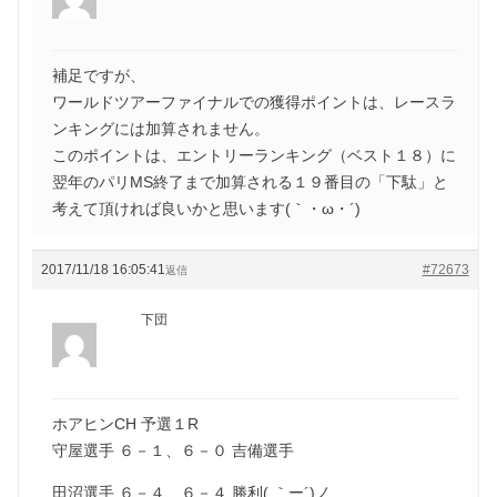
補足ですが、
ワールドツアーファイナルでの獲得ポイントは、レースラ
ンキングには加算されません。
このポイントは、エントリーランキング（ベスト１８）に
翌年のパリMS終了まで加算される１９番目の「下駄」と
考えて頂ければ良いかと思います(｀・ω・´)ゞ
2017/11/18 16:05:41
#72673
返信
下団
ホアヒンCH 予選１R
守屋選手 ６－１、６－０ 吉備選手
田沼選手 ６－４、６－４ 勝利( ｀ー´)ノ