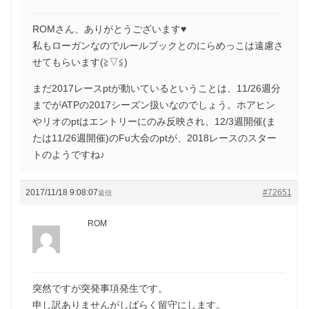
ROMさん、ありがとうございます♥
私もローガンなのでルールブックとのにらめっこは遠慮さ
せてもらいます(≧▽≦)
まだ2017レースptが動いているということは、11/26週分
までがATPの2017シーズン扱いなのでしょう。ホアヒン
やリオのptはエントリーにのみ反映され、12/3週開催(ま
たは11/26週開催)のFu大会のptが、2018レースのスター
トのようですね♪
2017/11/18 9:08:07
#72651
返信
ROM
突然ですが突発事項発生です。
申し訳ありませんがしばらく留守にします。