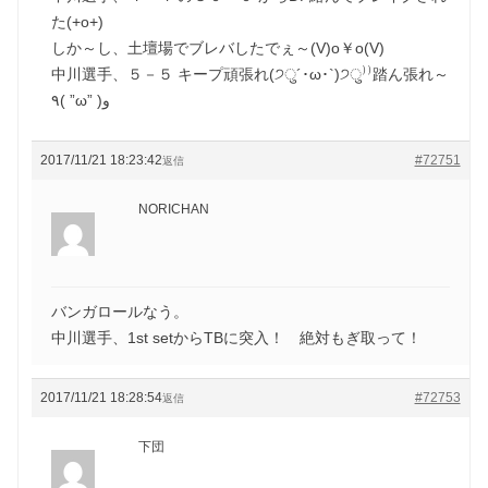
た(+o+)
しか～し、土壇場でブレバしたでぇ～(V)o￥o(V)
中川選手、５－５ キープ頑張れ(੭ु´･ω･`)੭ु⁾⁾踏ん張れ～
٩( ”ω” )و
2017/11/21 18:23:42
#72751
返信
NORICHAN
バンガロールなう。
中川選手、1st setからTBに突入！ 絶対もぎ取って！
2017/11/21 18:28:54
#72753
返信
下団