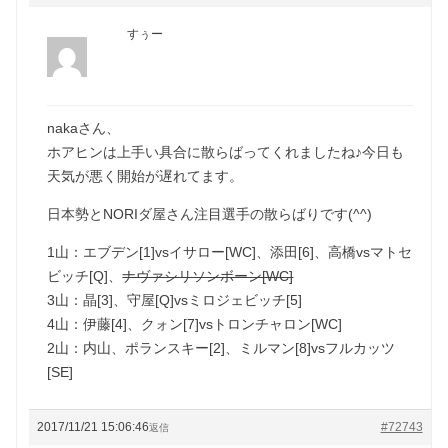
すぅー
nakaさん、
ホアヒンは上手い具合に散らばってくれましたね♪今日も
天気が悪く開始が遅れてます。
日本勢とNORIダ屋さん注目選手の散らばりです(^^)
1山：エブデン[1]vsイサロー[WC]、添田[6]、高橋vsマトセ
ビッチ[Q]、
ナヴァシリソンボーン[WC]
3山：晶[3]、守屋[Q]vsミロジェビッチ[5]
4山：伊藤[4]、クォン[7]vsトロンチャロン[WC]
2山：内山、ポランスキー[2]、ミルマン[8]vsフルカッツ
[SE]
2017/11/21 15:06:46
#72743
返信