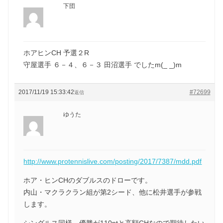
下団
ホアヒンCH 予選２R
守屋選手 ６－４、６－３ 田沼選手 でしたm(_ _)m
2017/11/19 15:33:42
#72699
返信
ゆうた
http://www.protennislive.com/posting/2017/7387/mdd.pdf
ホア・ヒンCHのダブルスのドローです。
内山・マクラクラン組が第2シード、他に松井選手が参戦
します。
シングルス同様、優勝が110ptと高額CHなので期待したい