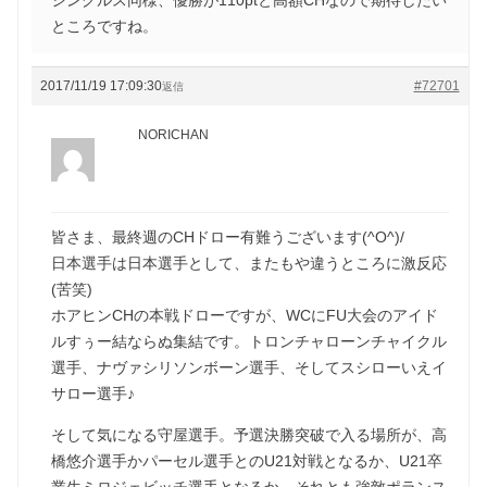
ところですね。
2017/11/19 17:09:30
#72701
返信
NORICHAN
皆さま、最終週のCHドロー有難うございます(^O^)/
日本選手は日本選手として、またもや違うところに激反応
(苦笑)
ホアヒンCHの本戦ドローですが、WCにFU大会のアイド
ルすぅー結ならぬ集結です。トロンチャローンチャイクル
選手、ナヴァシリソンボーン選手、そしてスシローいえイ
サロー選手♪
そして気になる守屋選手。予選決勝突破で入る場所が、高
橋悠介選手かパーセル選手とのU21対戦となるか、U21卒
業生ミロジェビッチ選手となるか、それとも強敵ポランス