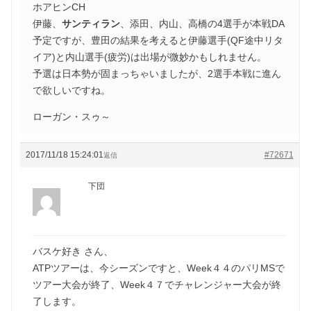
ホアヒンCH
伊藤、
サンティラン
、添田、内山、高橋の4選手が本戦DA
予定ですが、豊田の結果を考えると伊藤選手(QF途中リタ
イア)と内山選手(疲労)は出場が微妙かもしれません。
予選は日本勢が固まっちゃいましたが、2選手本戦に進ん
で欲しいですね。
ローガン・スゥ～
2017/11/18 15:24:01
#72671
返信
下団
バスケ好き さん、
ATPツアーは、今シーズンですと、Week４４のパリMSで
ツアー大会が終了、Week４７でチャレンジャー大会が終
了します。