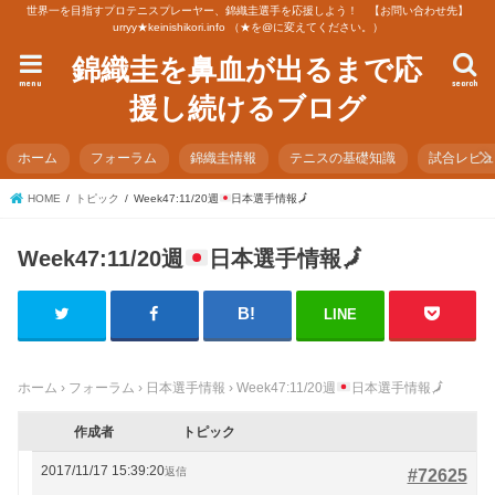
世界一を目指すプロテニスプレーヤー、錦織圭選手を応援しよう！ 【お問い合わせ先】
urryy★keinishikori.info （★を@に変えてください。）
錦織圭を鼻血が出るまで応
menu
search
援し続けるブログ
ホーム
フォーラム
錦織圭情報
テニスの基礎知識
試合レビ
HOME
トピック
Week47:11/20週
日本選手情報
🗾
Week47:11/20週
日本選手情報
🗾
LINE
ホーム
›
フォーラム
›
日本選手情報
›
Week47:11/20週
日本選手情報
🗾
作成者
トピック
2017/11/17 15:39:20
返信
#72625