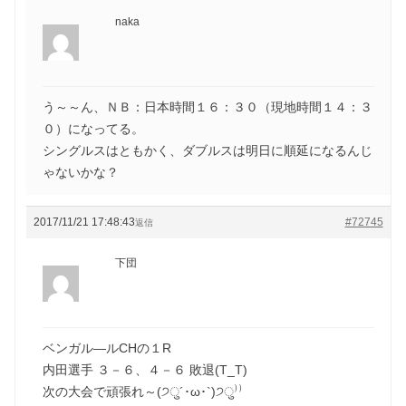
naka
う～～ん、ＮＢ：日本時間１６：３０（現地時間１４：３
０）になってる。
シングルスはともかく、ダブルスは明日に順延になるんじ
ゃないかな？
2017/11/21 17:48:43
#72745
返信
下団
ベンガル―ルCHの１R
内田選手 ３－６、４－６ 敗退(T_T)
次の大会で頑張れ～(੭ु´･ω･`)੭ु⁾⁾