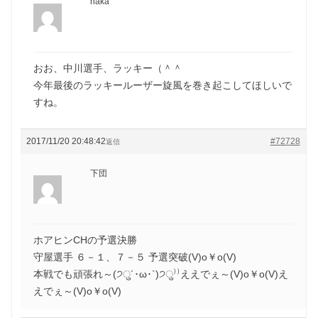
naka
おお、中川選手、ラッキー（＾＾
今年最後のラッキールーザー旋風を巻き起こしてほしいで
すね。
2017/11/20 20:48:42
#72728
返信
下団
ホアヒンCHの予選決勝
守屋選手 ６－１、７－５ 予選突破(V)o￥o(V)
本戦でも頑張れ～(੭ु´･ω･`)੭ु⁾⁾ええでぇ～(V)o￥o(V)え
えでぇ～(V)o￥o(V)