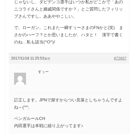
じゃないし、ダビデンコ選手はいつか私がどこかで「あの
ニコライさんと姻戚関係ですか？」とご質問したフィリッ
プさんですし。ああややこしい。
で、ローガン。これまた一瞬すぅーさまのFNかと(笑) ま
さかのハーフ？とか思いましたが、ハタと！ 漢字で書く
のね…私も該当(^O^)/
2017/11/18 11:25:53
#72667
返信
すぅー
訂正します。JPNで探すからつい見落としちゃうんですよ
ね～(^^;
ベンガルールCH
内田選手は本戦に繰り上がってます♪