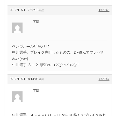
2017/11/21 17:53:18
#72746
返信
下団
ベンガル―ルCHの１R
中川選手、ブレイク先行したものの、DF絡んでブレバさ
れた(+o+)
中川選手 ３－２ 頑張れ～(੭ु´･ω･`)੭ु⁾⁾
2017/11/21 18:14:08
#72747
返信
下団
中川選手、４－４ の３０－０ からDF絡んでブレイクされ