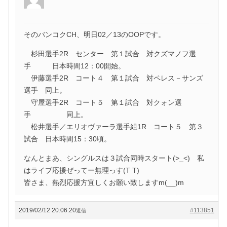
そのバンコクCH、明日02／13のOOPです。
杉田選手2R センター 第１試合 対クズマノフ選
手 日本時間12：00開始。
伊藤選手2R コート４ 第１試合 対ペレス－サンズ
選手 同上。
守屋選手2R コート５ 第１試合 対クォン選
手 同上。
松井選手／エリオヴァーラ選手組1R コート５ 第３
試合 日本時間15：30頃。
なんとまあ、シングルスは３試合同時スタート(>_<) 私
はライブ応援ぜってー無理っす(T T)
皆さま、熱烈応援方宜しくお願い致しますm(__)m
2019/02/12 20:06:20
#113851
返信