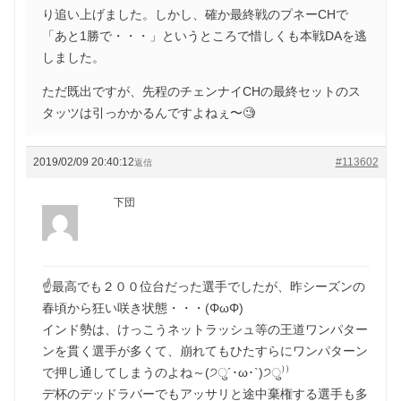
り追い上げました。しかし、確か最終戦のプネーCHで
「あと1勝で・・・」というところで惜しくも本戦DAを逃
しました。
ただ既出ですが、先程のチェンナイCHの最終セットのス
タッツは引っかかるんですよねぇ〜🧐
2019/02/09 20:40:12
#113602
返信
下団
☝最高でも２００位台だった選手でしたが、昨シーズンの
春頃から狂い咲き状態・・・(ΦωΦ)
インド勢は、けっこうネットラッシュ等の王道ワンパター
ンを貫く選手が多くて、崩れてもひたすらにワンパターン
で押し通してしまうのよね～(੭ु´･ω･`)੭ु⁾⁾
デ杯のデッドラバーでもアッサリと途中棄権する選手も多