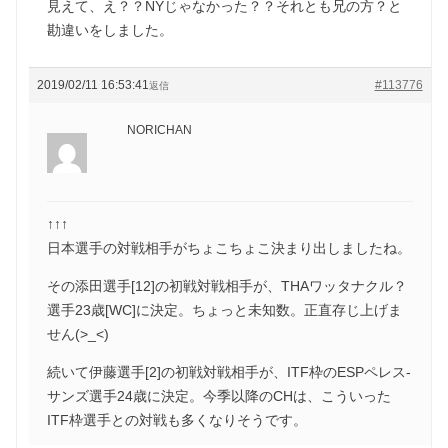
見えて、え？？NYじゃなかった？？それとも兄の方？と
勘違いをしました。
2019/02/11 16:53:41
#113776
返信
NORICHAN
↑↑↑
日本選手の対戦相手がちょこちょこ決まり出しましたね。
その添田選手[12]の初戦対戦相手が、THAワッタナクル？
選手23歳[WC]に決定。ちょっと未知数。正直存じ上げま
せん(>_<)
続いて伊藤選手[2]の初戦対戦相手が、ITF枠のESPペレス-
サンズ選手24歳に決定。今季以降のCHは、こういった
ITF枠選手との対戦も多くなりそうです。