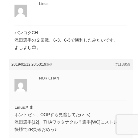
Linus
バンコクCH
添田選手の２回戦、6-3、6-3で勝利したみたいです。
よしよし😊。
2019/02/12 20:53:19
#113859
返信
NORICHAN
Linusさま
ホントだ～、OOPすら見逃してた(>_<)
添田選手[12]、THAワッタナクル？選手[WC]にストレート
快勝で2R突破おめっ♪