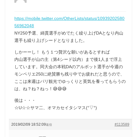
https://mobile.twitter.com/OtherLists/status/10939202580
56962048
NY250予選、綿貫選手がめでたく繰り上げDAとなり内山
選手も繰り上げシードとなりました。
しかーーし！ もう１つ贅沢な願いがあるとすれば
内山選手が山の主（第4シード以内）まで後1人まで浮上
しています。同大会の本戦DAのアルボット選手が今週の
モンペリエ250に絶賛勝ち残り中でお疲れだと思うので、
ここは来週はパリ観光でゆっくりと英気を養ってもらうの
は、ね？ね？ねっ！😅😅😅
後は・・・
☆U☆☆サマ二、オマカセイタシマス(°▽°)
2019/02/09 18:52:09
#113589
返信