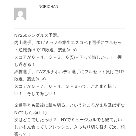
NORICHAN
NY250シングルス予選。
内山選手、2017ミラノ卒業生エスコベド選手にフルセッ
ト逆転負けで1R敗退、残念(>_<)
スコアが６－４、３－６、６(5)－７って惜しいっ！ 押
し過ぎる！
綿貫選手、ITAアルナボルディ選手にフルセット負けで1R
敗退、残念(>_<)
スコアが５－７、６－４、３－６って、これまた惜し
い！ そして悔しい！
２選手とも最後に勝ち切る、というところが１歩及ばずな
NYでしたね(T T)
次はどこでしたっけ？ NYでミュージカルでも観ておい
しいもん食ってリフレッシュ、きっちり切り替えて次、頑
張って！