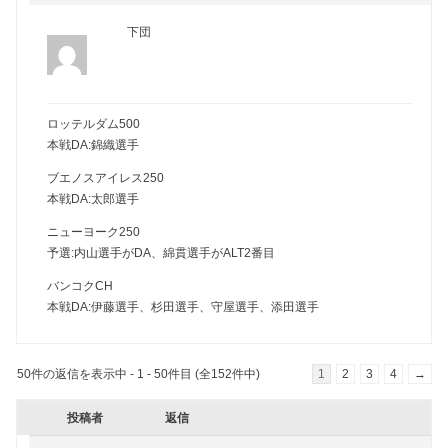
下団
ロッテルダム500
本戦DA:錦織選手
ブエノスアイレス250
本戦DA:太郎選手
ニューヨーク250
予選:内山選手がDA、綿貫選手がALT2番目
バンコクCH
本戦DA:伊藤選手、杉田選手、守屋選手、添田選手
50件の返信を表示中 - 1 - 50件目 (全152件中)
1
2
3
4
→
投稿者
返信