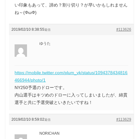
い印象もあって、諦め？割り切り？が早いかもしれません
ね～(ΦωΦ)
2019/02/10 8:38:55
#113626
返信
ゆうた
https://mobile.twitter.com/plum_vk/status/1094378434816
466944/photo/1
NY250予選のドローです。
内山選手はキツめのドローに入ってしまいましたが、綿貫
選手と共に予選突破といきたいですね！
2019/02/10 8:59:02
#113629
返信
NORICHAN