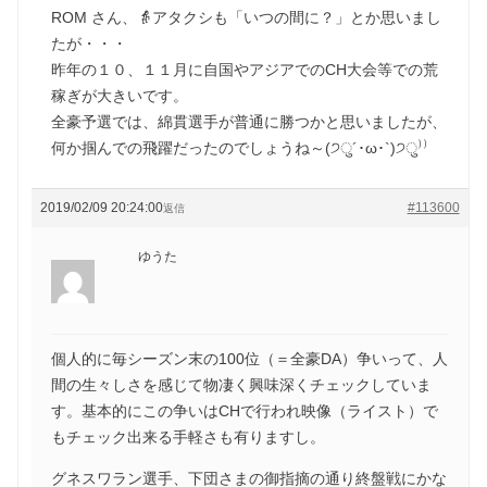
ROM さん、👵アタクシも「いつの間に？」とか思いまし
たが・・・
昨年の１０、１１月に自国やアジアでのCH大会等での荒
稼ぎが大きいです。
全豪予選では、綿貫選手が普通に勝つかと思いましたが、
何か掴んでの飛躍だったのでしょうね～(੭ु´･ω･`)੭ु⁾⁾
2019/02/09 20:24:00
#113600
返信
ゆうた
個人的に毎シーズン末の100位（＝全豪DA）争いって、人
間の生々しさを感じて物凄く興味深くチェックしていま
す。基本的にこの争いはCHで行われ映像（ライスト）で
もチェック出来る手軽さも有りますし。
グネスワラン選手、下団さまの御指摘の通り終盤戦にかな