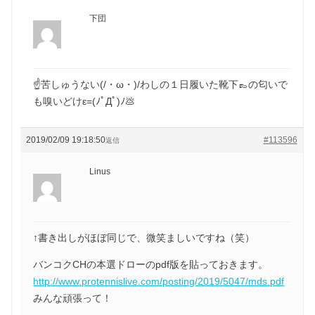
下団
☝苦しゅうない(/・ω・)/わしの１日履いた靴下👞の匂いで
も嗅いどけε=(ﾉﾟДﾟ)ﾉ💩
2019/02/09 19:18:50
#113596
返信
Linus
↑書き出しがほぼ同じで、微笑ましいですね（笑）
バンコクCHの本選ドローのpdf版を貼っておきます。
http://www.protennislive.com/posting/2019/5047/mds.pdf
みんな頑張って！