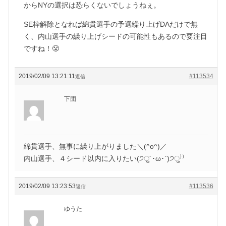
からNYの選択は恐らくないでしょうねぇ。
SE枠解除となれば綿貫選手の予選繰り上げDAだけで無
く、内山選手の繰り上げシードの可能性もあるので要注目
ですね！😤
2019/02/09 13:21:11
#113534
返信
下団
綿貫選手、無事に繰り上がりました＼(^o^)／
内山選手、４シード以内に入りたい(੭ु´･ω･`)੭ु⁾⁾
2019/02/09 13:23:53
#113536
返信
ゆうた