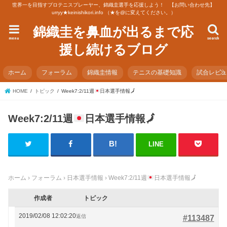
世界一を目指すプロテニスプレーヤー、錦織圭選手を応援しよう！ 【お問い合わせ先】
urryy★keinishikori.info （★を@に変えてください。）
錦織圭を鼻血が出るまで応
menu
search
援し続けるブログ
ホーム
フォーラム
錦織圭情報
テニスの基礎知識
試合レビ
HOME
トピック
Week7:2/11週
日本選手情報
🗾
Week7:2/11週
日本選手情報
🗾
LINE
ホーム
›
フォーラム
›
日本選手情報
›
Week7:2/11週
日本選手情報
🗾
作成者
トピック
2019/02/08 12:02:20
返信
#113487