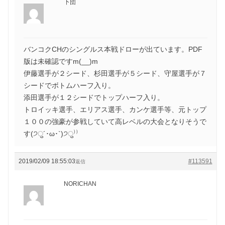
下団
バンコクCHのシングルス本戦ドローが出ています。PDF
版は未確認ですm(__)m
伊藤選手が２シード、杉田選手が５シード、守屋選手が７
シードでボトムハーフ入り。
添田選手が１２シードでトップハーフ入り。
トロイッキ選手、エリアス選手、カンケ選手等、元トップ
１００の強豪が参戦していて高レベルの大会となりそうで
す(੭ु´･ω･`)੭ु⁾⁾
2019/02/09 18:55:03
#113591
返信
NORICHAN