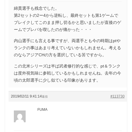
綿貫選手も残念でした。
第2セットの2ー4から逆転し、最終セットも第1ゲームで
ブレイクしてこのまま押し切るかと思いましたが直後のゲ
ームでブレバを喫したのが痛かった・・・
内山選手にも言える事ですが、両選手とも今の時期はptや
ランクの事はあまり考えていないかもしれません。考える
のならアジアCHの方を選択している筈ですから。
この北米シリーズは半ば武者修行的な感じで、pt＆ランク
は度外視気味に参戦しているかもしれませんね。去年の今
頃の太郎選手に少し似ている印象があります。
2019/02/11 9:41:14
#113730
返信
FUMA