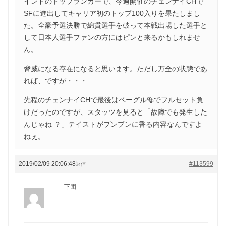
インドのトップランカーで、今週開催のチェンナイCHで
SFに進出してキャリア初のトップ100入りを果たしまし
た。全豪予選決勝で綿貫選手を破って本戦出場した選手と
して日本人選手ファンの方にはピンと来るかもしれませ
ん。
脅威になる存在になると思います。ただし万全の状態であ
れば、ですが・・・
先程のチェンナイCHで最後はベーグル🥯でフルセット負
けだったのですが、スタッツを見ると「故障でも発生した
んじゃね ？」テイストがプンプンに香る内容なんですよ
ねぇ。
2019/02/09 20:06:48
#113599
返信
下団