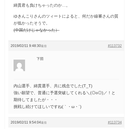
綿貫君も負けちゃったのか…。
ゆきんこりさんのツィートによると、何だか線審さんの質
が低かったそうで。
(中国だけじゃなかった）
2019/02/11 9:48:30
#113732
返信
下団
内山選手、綿貫選手、共に残念でした(T_T)
強い願望で、普通に予選突破してくれる＼(◎o◎)／！と
期待してましたが・・・
挑戦し続けてほしいですね(｀・ω・´)ゞ
2019/02/11 9:54:04
#113734
返信