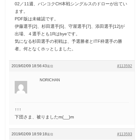
02／11週、バンコクCH本戦シングルスのドローが出てい
ます。
PDF版は未確認です。
伊藤選手[2]、杉田選手[5]、守屋選手[7]、添田選手[12]が
出場、４選手とも1Rはbyeです。
気になる杉田選手の初戦は、予選勝者とITF枠選手の勝
者。何となくホッとしました。
2019/02/09 18:56:43
#113592
返信
NORICHAN
↑↑↑
下団さま、被りましたm(__)m
2019/02/09 18:59:18
#113593
返信