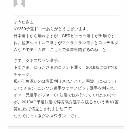
ゆうたさま
NY250予選ドローありがとうございます。
日本選手から離れますが、GERピュッツ選手が出場です
ね。盟友シュトルフ選手がマクラクラン選手とロッテルダ
ムなのでティム君、こちらで孤軍奮闘するのね、と。
さて、グネスワラン選手。
下団さま、ゆうたさまのコメント通り、2018秋にCHで猛
チャージ。
私が印象深いのは青田刈りされたこと。寧波（にんぼう）
CHでチョン･ユンソン選手やケマノビッチ選手を刈られ、
イマー兄選手がプネーCH決勝で仇を討ってくれたのです
が、2019AO予選決勝で綿貫陽介選手を破るという暴挙(苦
笑)に出て倍返しされました(T T)
なのでにっくきグネスワラン、です。